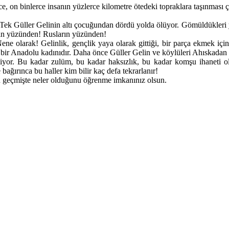
, on binlerce insanın yüzlerce kilometre ötedeki topraklara taşınması 
. Tek Güller Gelinin altı çocuğundan dördü yolda ölüyor. Gömüldükleri 
rin yüzünden! Rusların yüzünden!
ene olarak! Gelinlik, gençlik yaya olarak gittiği, bir parça ekmek içi
 bir Anadolu kadınıdır. Daha önce Güller Gelin ve köylüleri Ahıskadan
yor. Bu kadar zulüm, bu kadar haksızlık, bu kadar komşu ihaneti o
ağırınca bu haller kim bilir kaç defa tekrarlanır!
n geçmişte neler olduğunu öğrenme imkanınız olsun.