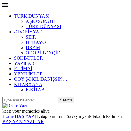
TÜRK DÜNYASI
AŞIQ SƏNƏTİ
TÜRK DÜNYASI
ƏDƏBİYYAT
ŞEİR
HEKAYƏ
DRAM
ƏDƏBİ TƏNQİD
SÖHBƏTLƏR
YAZILAR
İCTİMAİ
YENİLİKLƏR
QOY ŞƏKİL DANIŞSIN…
KİTABXANA
E-KİTAB
keep your memories alive
Home
BAŞ YAZI
Kitap tanıtımı: “Savaşın yarık tabanlı kadınları”
BAŞ YAZI
YAZILAR