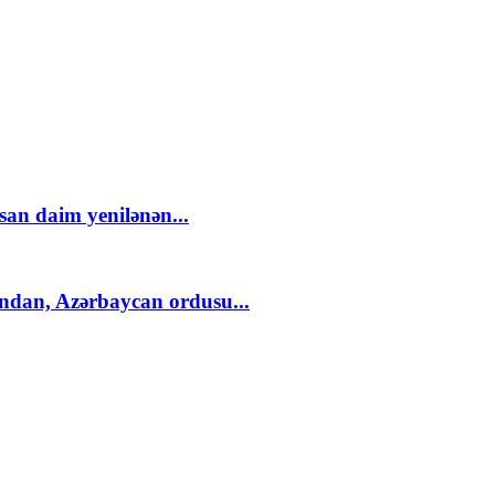
an daim yenilənən...
ndan, Azərbaycan ordusu...