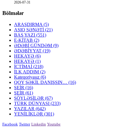
2026-07-31
Bölmələr
ARAŞDIRMA
(5)
AŞIQ SƏNƏTİ
(21)
BAŞ YAZI
(551)
E-KİTAB
(2)
ƏDƏBİ GÜNDƏM
(9)
ƏDƏBİYYAT
(19)
HEKAYƏ
(6)
HEKAYƏ
(1)
İCTİMAİ
(218)
İLK ADDIM
(2)
Kateqoriyasız
(6)
QOY ŞƏKİL DANIŞSIN…
(16)
ŞEİR
(16)
ŞEİR
(61)
SÖYLƏŞİLƏR
(67)
TÜRK DÜNYASI
(233)
YAZILAR
(642)
YENİLİKLƏR
(301)
Facebook
Twitter
Linkedin
Youtube