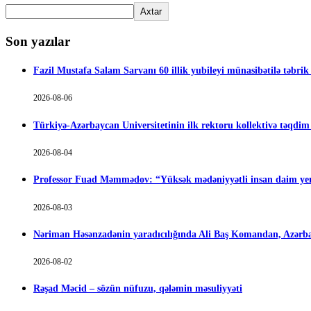
Axtar
Son yazılar
Fazil Mustafa Salam Sarvanı 60 illik yubileyi münasibətilə təbrik
2026-08-06
Türkiyə-Azərbaycan Universitetinin ilk rektoru kollektivə təqdi
2026-08-04
Professor Fuad Məmmədov: “Yüksək mədəniyyətli insan daim yen
2026-08-03
Nəriman Həsənzadənin yaradıcılığında Ali Baş Komandan, Azərbay
2026-08-02
Rəşad Məcid – sözün nüfuzu, qələmin məsuliyyəti