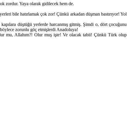
çok zordur. Yaya olarak gidilecek hem de.
yerleri bile hatırlamak çok zor! Çünkü arkadan düşman bastırıyor! Yol
n kapılara düştüğü yerlerde harcanmış gitmiş. Şimdi o, dört çocuğunu
 böylece zorunlu göç etmişlerdi Anadoluya!
lur mu, Allahım?! Olur muş işte! Ve olacak tabii! Çünkü Türk olup