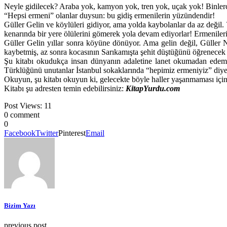
Neyle gidilecek? Araba yok, kamyon yok, tren yok, uçak yok! Binlerce
“Hepsi ermeni” olanlar duysun: bu gidiş ermenilerin yüzündendir!
Güller Gelin ve köylüleri gidiyor, ama yolda kaybolanlar da az değil
kenarında bir yere ölülerini gömerek yola devam ediyorlar! Ermenile
Güller Gelin yıllar sonra köyüne dönüyor. Ama gelin değil, Güller N
kaybetmiş, az sonra kocasının Sarıkamışta şehit düştüğünü öğrenecek
Şu kitabı okudukça insan dünyanın adaletine lanet okumadan edemi
Türklüğünü unutanlar İstanbul sokaklarında “hepimiz ermeniyiz” diye b
Okuyun, şu kitabı okuyun ki, gelecekte böyle haller yaşanmaması içi
Kitabı şu adresten temin edebilirsiniz:
KitapYurdu.com
Post Views:
11
0 comment
0
Facebook
Twitter
Pinterest
Email
Bizim Yazı
previous post