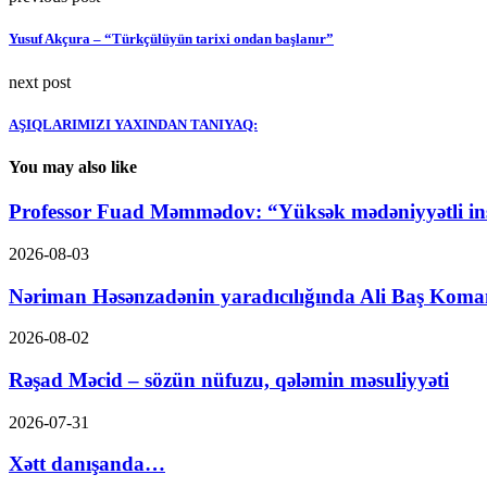
Yusuf Akçura – “Türkçülüyün tarixi ondan başlanır”
next post
AŞIQLARIMIZI YAXINDAN TANIYAQ:
You may also like
Professor Fuad Məmmədov: “Yüksək mədəniyyətli ins
2026-08-03
Nəriman Həsənzadənin yaradıcılığında Ali Baş Koma
2026-08-02
Rəşad Məcid – sözün nüfuzu, qələmin məsuliyyəti
2026-07-31
Xətt danışanda…