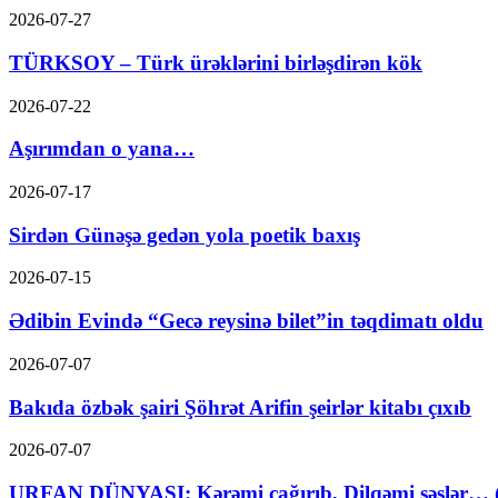
2026-07-27
TÜRKSOY – Türk ürəklərini birləşdirən kök
2026-07-22
Aşırımdan o yana…
2026-07-17
Sirdən Günəşə gedən yola poetik baxış
2026-07-15
Ədibin Evində “Gecə reysinə bilet”in təqdimatı oldu
2026-07-07
Bakıda özbək şairi Şöhrət Arifin şeirlər kitabı çıxıb
2026-07-07
URFAN DÜNYASI: Kərəmi çağırıb, Dilqəmi səslər… (A