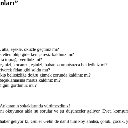
ınları”
atla, eşekle, öküzle geçtiniz mi?
sretten ölüp giderken çaresiz kaldınız mı?
nra toprağa verdiniz mi?
inizi, kocanızı, eşinizi, babanızı umutsuzca beklediniz mi?
riyerek fidan gibi soldu mu?
akıp belirsizliğe doğru gitmek zorunda kaldınız mı?
n bıçaklamasına maruz kaldınız mı?
madığını gördünüz mü?
 Ankaranın sokaklarında yürümezdiniz!
ını okuyunca akla şu sorular ve şu düşünceler geliyor. Evet, komşu
n haber geliyor ki, Güller Gelin de dahil tüm köy ahalisi, çoluk, çocuk,