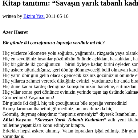
Kitap tanıtımı: “Savaşın yarık tabanlı kad
written by
Bizim Yazı
2011-05-16
Azer Hasret
B
ir günde iki çocuğunuzu toprağa verdiniz mi hiç?
Hiç yüzlerce kilometre yolu soğukta, yağmurda, rüzgarda yaya olarak, 
Hiç en sevdiğiniz insanlar gözünüzün önünde açlıktan, hastalıktan, ha
Hiç bir günde iki çocuğunuzu – birini öyleye kadar, birini öyleden so
Hiç askere uğurladığınız, geri dönüp dönmeyeceği belli olmayan kardeş
Hiç yarın öbir gün gelin olacak gencecik kızınız gözünüzün önünde e
Hiç yıllarca zahmet vererek diktiğiniz evinizi, yurdunuzu bir anda bır
Hiç düne kadar kardeş dediğiniz komşularınızın ihanetine, sırtınızda
Hiç yıllar sonra geri dönünce evinizin yerinde taşın taş üstünde kal
Görmediniz! Yaşamadınız!
Bir günde iki değil, hiç tek çocuğunuzu bile toprağa vermediniz!
Komşularınızın ihanetini görmediniz, anlamadınız da hiç!
Görmüş, duymuş olsaydınız “hepimiz ermeniyiz” diyerek İstanbulun,
Zülal Kaya
nın
“Savaşın Yarık Tabanlı Kadınları”
adlı yeni kitab
milletine yaşattıkları konu ediniyor kitapta.
Erkekler hepsi askere alınmış. Vatan toprakları işğal edilmiş. Bir gü
zorundadır.