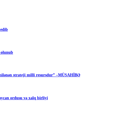
 edib
m olunub
ilənən strateji milli resursdur” –MÜSAHİBƏ
can ordusu və xalq birliyi