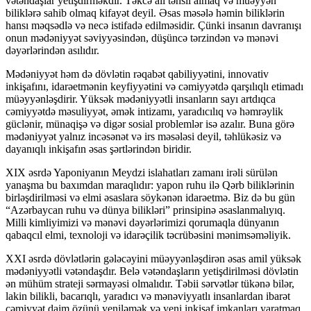
vətəndaşlar yetişdirməkdir. Təkcə ali təhsil almaq və müəyyən
biliklərə sahib olmaq kifayət deyil. Əsas məsələ həmin biliklərin
hansı məqsədlə və necə istifadə edilməsidir. Çünki insanın davranışı
onun mədəniyyət səviyyəsindən, düşüncə tərzindən və mənəvi
dəyərlərindən asılıdır.
Mədəniyyət həm də dövlətin rəqabət qabiliyyətini, innovativ
inkişafını, idarəetmənin keyfiyyətini və cəmiyyətdə qarşılıqlı etimadı
müəyyənləşdirir. Yüksək mədəniyyətli insanların sayı artdıqca
cəmiyyətdə məsuliyyət, əmək intizamı, yaradıcılıq və həmrəylik
güclənir, münaqişə və digər sosial problemlər isə azalır. Buna görə
mədəniyyət yalnız incəsənət və irs məsələsi deyil, təhlükəsiz və
dayanıqlı inkişafın əsas şərtlərindən biridir.
XIX əsrdə Yaponiyanın Meydzi islahatları zamanı irəli sürülən
yanaşma bu baxımdan maraqlıdır: yapon ruhu ilə Qərb biliklərinin
birləşdirilməsi və elmi əsaslara söykənən idarəetmə. Biz də bu gün
“Azərbaycan ruhu və dünya bilikləri” prinsipinə əsaslanmalıyıq.
Milli kimliyimizi və mənəvi dəyərlərimizi qorumaqla dünyanın
qabaqcıl elmi, texnoloji və idarəçilik təcrübəsini mənimsəməliyik.
XXI əsrdə dövlətlərin gələcəyini müəyyənləşdirən əsas amil yüksək
mədəniyyətli vətəndaşdır. Belə vətəndaşların yetişdirilməsi dövlətin
ən mühüm strateji sərmayəsi olmalıdır. Təbii sərvətlər tükənə bilər,
lakin bilikli, bacarıqlı, yaradıcı və mənəviyyatlı insanlardan ibarət
cəmiyyət daim özünü yeniləmək və yeni inkişaf imkanları yaratmaq