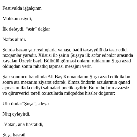
Festivalda işğalçının
Məhkəməsiydi,
İlk dəfəydi, “əsir” dağlar
Nəfəs alırdı.
Şeirdə bəzən şair reallıqlarla yanaşı, bədii təxəyyülü də təsir edici
məqamlar yaradır. Xüsusi ilə şairin Şuşaya ilk səfər edənlər arasında
xəyalən Üzeyir bəyi, Bülbülü görməsi onların ruhlarının Şuşa azad
olduqdan sonra rahatlıq tapması mesajını verir.
Şair sonuncu bəndində Ali Baş Komandanın Şuşa azad edildikdən
sonra ata məzarını ziyarət edərək, ölməz öndərin arzularının qanad
açmasını ifadə etdiyi səhnələri poetikləşdirir. Bu rellıqların əvəzsiz
və qürurverici tərəfi oxucularda müqəddəs hisslər doğurur:
Ulu öndər”Şuşa”, -deyə
Nitq eyləyirdi,
-Vətən, ana həsrətidi,
Şuşa həsrəti.