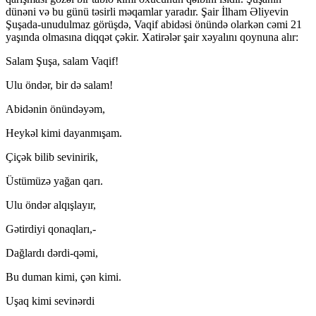
dünəni və bu günü təsirli məqamlar yaradır. Şair İlham Əliyevin
Şuşada-unudulmaz görüşdə, Vaqif abidəsi önündə olarkən cəmi 21
yaşında olmasına diqqət çəkir. Xatirələr şair xəyalını qoynuna alır:
Salam Şuşa, salam Vaqif!
Ulu öndər, bir də salam!
Abidənin önündəyəm,
Heykəl kimi dayanmışam.
Çiçək bilib sevinirik,
Üstümüzə yağan qarı.
Ulu öndər alqışlayır,
Gətirdiyi qonaqları,-
Dağlardı dərdi-qəmi,
Bu duman kimi, çən kimi.
Uşaq kimi sevinərdi