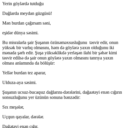
Yerin göylərdə tutduğu
Dağlarda meydan güzgüsü!
Mən burdan çağırsam səni,
eşidər dünya səsimi.
Bu misralarla şair Şuşanın özünəməxsusluğunu təsvir edir, onun
yüksək bir varlıq olmasını, həm də göylərə yaxın olduğunu iki
mənada şərh edir. Şuşa yüksəklikdə yerləşən ilahi bir şəhər kimi
təsvir edilsə də şair onun göylərə yaxın olmasını tanrıya yaxın
olması anlamında da bölüşür:
Yellər burdan tez aparar,
Ulduza-aya səsimi.
Şuşanın ucsuz-bucaqsız dağlarını-dərələrini, dağaətəyi enən cığırın
sonsuzluğunu yer üzünün sonuna bənzədir:
Sıx meşələr,
Uçqun qayalar, dərələr.
Dağətəyi enən cığır,