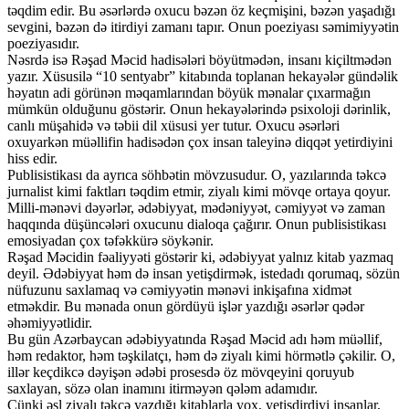
təqdim edir. Bu əsərlərdə oxucu bəzən öz keçmişini, bəzən yaşadığı
sevgini, bəzən də itirdiyi zamanı tapır. Onun poeziyası səmimiyyətin
poeziyasıdır.
Nəsrdə isə Rəşad Məcid hadisələri böyütmədən, insanı kiçiltmədən
yazır. Xüsusilə “10 sentyabr” kitabında toplanan hekayələr gündəlik
həyatın adi görünən məqamlarından böyük mənalar çıxarmağın
mümkün olduğunu göstərir. Onun hekayələrində psixoloji dərinlik,
canlı müşahidə və təbii dil xüsusi yer tutur. Oxucu əsərləri
oxuyarkən müəllifin hadisədən çox insan taleyinə diqqət yetirdiyini
hiss edir.
Publisistikası da ayrıca söhbətin mövzusudur. O, yazılarında təkcə
jurnalist kimi faktları təqdim etmir, ziyalı kimi mövqe ortaya qoyur.
Milli-mənəvi dəyərlər, ədəbiyyat, mədəniyyət, cəmiyyət və zaman
haqqında düşüncələri oxucunu dialoqa çağırır. Onun publisistikası
emosiyadan çox təfəkkürə söykənir.
Rəşad Məcidin fəaliyyəti göstərir ki, ədəbiyyat yalnız kitab yazmaq
deyil. Ədəbiyyat həm də insan yetişdirmək, istedadı qorumaq, sözün
nüfuzunu saxlamaq və cəmiyyətin mənəvi inkişafına xidmət
etməkdir. Bu mənada onun gördüyü işlər yazdığı əsərlər qədər
əhəmiyyətlidir.
Bu gün Azərbaycan ədəbiyyatında Rəşad Məcid adı həm müəllif,
həm redaktor, həm təşkilatçı, həm də ziyalı kimi hörmətlə çəkilir. O,
illər keçdikcə dəyişən ədəbi prosesdə öz mövqeyini qoruyub
saxlayan, sözə olan inamını itirməyən qələm adamıdır.
Çünki əsl ziyalı təkcə yazdığı kitablarla yox, yetişdirdiyi insanlar,