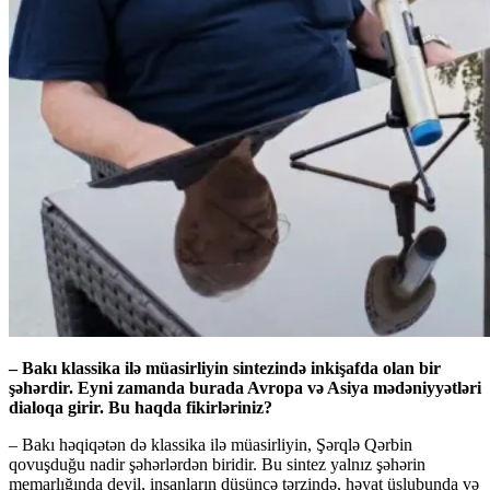
– Bakı klassika ilə müasirliyin sintezində inkişafda olan bir
şəhərdir. Eyni zamanda burada Avropa və Asiya mədəniyyətləri
dialoqa girir. Bu haqda fikirləriniz?
– Bakı həqiqətən də klassika ilə müasirliyin, Şərqlə Qərbin
qovuşduğu nadir şəhərlərdən biridir. Bu sintez yalnız şəhərin
memarlığında deyil, insanların düşüncə tərzində, həyat üslubunda və