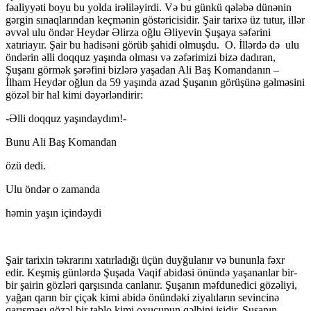
fəaliyyəti boyu bu yolda irəliləyirdi. Və bu günkü qələbə dünənin
gərgin sınaqlarından keçmənin göstəricisidir. Şair tarixə üz tutur, illər
əvvəl ulu öndər Heydər Əlirza oğlu Əliyevin Şuşaya səfərini
xatıriayır. Şair bu hadisəni görüb şahidi olmuşdu. O. İllərdə də ulu
öndərin əlli doqquz yaşında olması və zəfərimizi bizə dadıran,
Şuşanı görmək şərəfini bizlərə yaşadan Ali Baş Komandanın –
İlham Heydər oğlun da 59 yaşında azad Şuşanın görüşünə gəlməsini
gözəl bir hal kimi dəyərləndirir:
-Əlli doqquz yaşındaydım!-
Bunu Ali Baş Komandan
özü dedi.
Ulu öndər o zamanda
həmin yaşın içindəydi
Şair tarixin təkrarını xatırladığı üçün duyğulanır və bununla fəxr
edir. Keşmiş günlərdə Şuşada Vaqif abidəsi önündə yaşananlar bir-
bir şairin gözləri qarşısında canlanır. Şuşanın məfdunedici gözəliyi,
yağan qarın bir çiçək kimi abidə önündəki ziyalıların sevincinə
qarışması gözəl bir tablo kimi oxucunun qəlbini isidir. Şuşanın