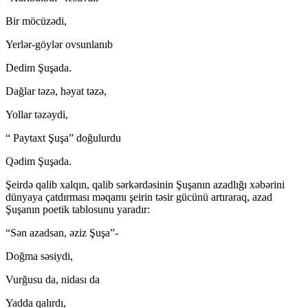
Bir möcüzədi,
Yerlər-göylər ovsunlanıb
Dedim Şuşada.
Dağlar təzə, həyat təzə,
Yollar təzəydi,
“ Paytaxt Şuşa” doğulurdu
Qədim Şuşada.
Şeirdə qalib xalqın, qalib sərkərdəsinin Şuşanın azadlığı xəbərini
dünyaya çatdırması məqamı şeirin təsir gücünü artıraraq, azad
Şuşanın poetik tablosunu yaradır:
“Sən azadsan, əziz Şuşa”-
Doğma səsiydi,
Vurğusu da, nidası da
Yadda qalırdı,