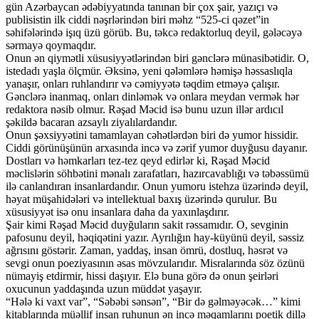
gün Azərbaycan ədəbiyyatında tanınan bir çox şair, yazıçı və
publisistin ilk ciddi nəşrlərindən biri məhz “525-ci qəzet”in
səhifələrində işıq üzü görüb. Bu, təkcə redaktorluq deyil, gələcəyə
sərmayə qoymaqdır.
Onun ən qiymətli xüsusiyyətlərindən biri gənclərə münasibətidir. O,
istedadı yaşla ölçmür. Əksinə, yeni qələmlərə həmişə həssaslıqla
yanaşır, onları ruhlandırır və cəmiyyətə təqdim etməyə çalışır.
Gənclərə inanmaq, onları dinləmək və onlara meydan vermək hər
redaktora nəsib olmur. Rəşad Məcid isə bunu uzun illər ardıcıl
şəkildə bacaran azsaylı ziyalılardandır.
Onun şəxsiyyətini tamamlayan cəhətlərdən biri də yumor hissidir.
Ciddi görünüşünün arxasında incə və zərif yumor duyğusu dayanır.
Dostları və həmkarları tez-tez qeyd edirlər ki, Rəşad Məcid
məclislərin söhbətini mənalı zarafatları, hazırcavablığı və təbəssümü
ilə canlandıran insanlardandır. Onun yumoru istehza üzərində deyil,
həyat müşahidələri və intellektual baxış üzərində qurulur. Bu
xüsusiyyət isə onu insanlara daha da yaxınlaşdırır.
Şair kimi Rəşad Məcid duyğuların sakit rəssamıdır. O, sevginin
pafosunu deyil, həqiqətini yazır. Ayrılığın hay-küyünü deyil, səssiz
ağrısını göstərir. Zaman, yaddaş, insan ömrü, dostluq, həsrət və
sevgi onun poeziyasının əsas mövzularıdır. Misralarında söz özünü
nümayiş etdirmir, hissi daşıyır. Elə buna görə də onun şeirləri
oxucunun yaddaşında uzun müddət yaşayır.
“Hələ ki vaxt var”, “Səbəbi sənsən”, “Bir də gəlməyəcək…” kimi
kitablarında müəllif insan ruhunun ən incə məqamlarını poetik dillə