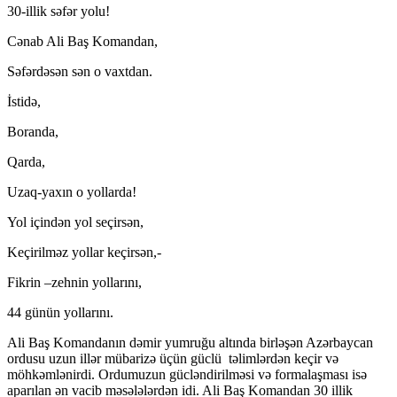
30-illik səfər yolu!
Cənab Ali Baş Komandan,
Səfərdəsən sən o vaxtdan.
İstidə,
Boranda,
Qarda,
Uzaq-yaxın o yollarda!
Yol içindən yol seçirsən,
Keçirilməz yollar keçirsən,-
Fikrin –zehnin yollarını,
44 günün yollarını.
Ali Baş Komandanın dəmir yumruğu altında birləşən Azərbaycan
ordusu uzun illər mübarizə üçün güclü təlimlərdən keçir və
möhkəmlənirdi. Ordumuzun gücləndirilməsi və formalaşması isə
aparılan ən vacib məsələlərdən idi. Ali Baş Komandan 30 illik