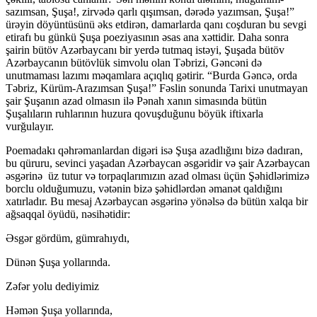
sazımsan, Şuşa!, zirvədə qarlı qışımsan, dərədə yazımsan, Şuşa!”
ürəyin döyüntüsünü əks etdirən, damarlarda qanı coşduran bu sevgi
etirafı bu günkü Şuşa poeziyasının əsas ana xəttidir. Daha sonra
şairin bütöv Azərbaycanı bir yerdə tutmaq istəyi, Şuşada bütöv
Azərbaycanın bütövlük simvolu olan Təbrizi, Gəncəni də
unutmaması lazımı məqamlara açıqlıq gətirir. “Burda Gəncə, orda
Təbriz, Kürüm-Arazımsan Şuşa!” Fəslin sonunda Tarixi unutmayan
şair Şuşanın azad olmasın ilə Pənah xanın simasında bütün
Şuşalıların ruhlarının huzura qovuşduğunu böyük iftixarla
vurğulayır.
Poemadakı qəhrəmanlardan digəri isə Şuşa azadlığını bizə dadıran,
bu qüruru, sevinci yaşadan Azərbaycan əsgəridir və şair Azərbaycan
əsgərinə üz tutur və torpaqlarımızın azad olması üçün Şəhidlərimizə
borclu olduğumuzu, vətənin bizə şəhidlərdən əmanət qaldığını
xatırladır. Bu mesaj Azərbaycan əsgərinə yönəlsə də bütün xalqa bir
ağsaqqal öyüdü, nəsihətidir:
Əsgər gördüm, gümrahıydı,
Dünən Şuşa yollarında.
Zəfər yolu dediyimiz
Həmən Şuşa yollarında,