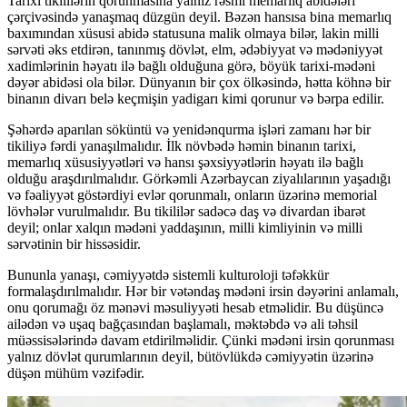
Tarixi tikililərin qorunmasına yalnız rəsmi memarlıq abidələri
çərçivəsində yanaşmaq düzgün deyil. Bəzən hansısa bina memarlıq
baxımından xüsusi abidə statusuna malik olmaya bilər, lakin milli
sərvəti əks etdirən, tanınmış dövlət, elm, ədəbiyyat və mədəniyyət
xadimlərinin həyatı ilə bağlı olduğuna görə, böyük tarixi-mədəni
dəyər abidəsi ola bilər. Dünyanın bir çox ölkəsində, hətta köhnə bir
binanın divarı belə keçmişin yadigarı kimi qorunur və bərpa edilir.
Şəhərdə aparılan söküntü və yenidənqurma işləri zamanı hər bir
tikiliyə fərdi yanaşılmalıdır. İlk növbədə həmin binanın tarixi,
memarlıq xüsusiyyətləri və hansı şəxsiyyətlərin həyatı ilə bağlı
olduğu araşdırılmalıdır. Görkəmli Azərbaycan ziyalılarının yaşadığı
və fəaliyyət göstərdiyi evlər qorunmalı, onların üzərinə memorial
lövhələr vurulmalıdır. Bu tikililər sadəcə daş və divardan ibarət
deyil; onlar xalqın mədəni yaddaşının, milli kimliyinin və milli
sərvətinin bir hissəsidir.
Bununla yanaşı, cəmiyyətdə sistemli kulturoloji təfəkkür
formalaşdırılmalıdır. Hər bir vətəndaş mədəni irsin dəyərini anlamalı,
onu qorumağı öz mənəvi məsuliyyəti hesab etməlidir. Bu düşüncə
ailədən və uşaq bağçasından başlamalı, məktəbdə və ali təhsil
müəssisələrində davam etdirilməlidir. Çünki mədəni irsin qorunması
yalnız dövlət qurumlarının deyil, bütövlükdə cəmiyyətin üzərinə
düşən mühüm vəzifədir.