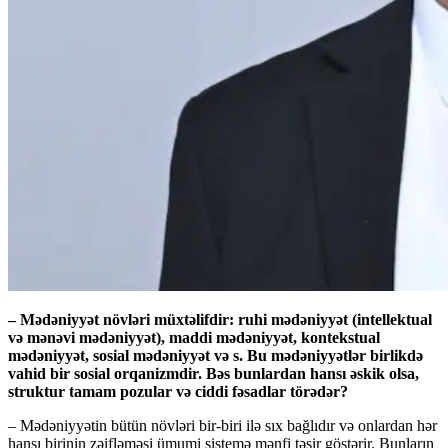
– Mədəniyyət növləri müxtəlifdir: ruhi mədəniyyət (intellektual
və mənəvi mədəniyyət), maddi mədəniyyət, kontekstual
mədəniyyət, sosial mədəniyyət və s. Bu mədəniyyətlər birlikdə
vahid bir sosial orqanizmdir. Bəs bunlardan hansı əskik olsa,
struktur tamam pozular və ciddi fəsadlar törədər?
– Mədəniyyətin bütün növləri bir-biri ilə sıx bağlıdır və onlardan hər
hansı birinin zəifləməsi ümumi sistemə mənfi təsir göstərir. Bunların