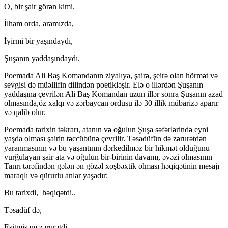
O, bir şair görən kimi.
İlham orda, aramızda,
İyirmi bir yaşındaydı,
Şuşanın yaddaşındaydı.
Poemada Ali Baş Komandanın ziyalıya, şairə, şeirə olan hörmət və
sevgisi də müəllifin dilindən poetikləşir. Elə o illərdən Şuşanın
yaddaşına çevrilən Ali Baş Komandan uzun illər sonra Şuşanın azad
olmasında,öz xalqı və zərbaycan ordusu ilə 30 illik mübarizə aparır
və qalib olur.
Poemada tarixin təkrarı, atanın və oğulun Şuşa səfərlərində eyni
yaşda olması şairin təccübünə çevrilir. Təsadüfün də zərurətdən
yaranmasının və bu yaşantının dərkedilməz bir hikmət olduğunu
vurğulayan şair ata və oğulun bir-birinin davamı, əvəzi olmasının
Tanrı tərəfindən gələn ən gözəl xoşbəxtik olması həqiqətinin mesajı
maraqlı və qürurlu anlar yaşadır:
Bu tarixdi, həqiqətdi..
Təsadüf də,
Eşitmişəm zərurətdi.