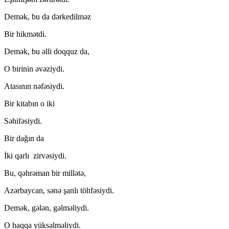
Demək, bu da dərkedilməz
Bir hikmətdi.
Demək, bu əlli doqquz da,
O birinin əvəziydi.
Atasının nəfəsiydi.
Bir kitabın o iki
Səhifəsiydi.
Bir dağın da
İki qarlı zirvəsiydi.
Bu, qəhrəman bir millətə,
Azərbaycan, sənə şanlı töhfəsiydi.
Demək, gələn, gəlməliydi.
O haqqa yüksəlməliydi.