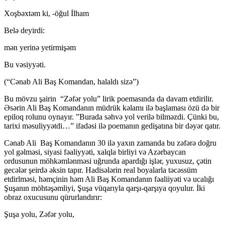
Xoşbəxtəm ki, -öğul İlham
Belə deyirdi:
mən yerinə yetirmişəm
Bu vəsiyyəti.
(“Cənab Ali Baş Komandan, halaldı sizə”)
Bu mövzu şairin “Zəfər yolu” lirik poemasında da davam etdirilir.
Əsərin Ali Baş Komandanın müdrük kəlamı ilə başlaması özü də bir
epiloq rolunu oynayır. ”Burada səhvə yol verilə bilməzdi. Çünki bu,
tarixi məsuliyyətdi…” ifadəsi ilə poemanın gedişatına bir dəyər qatır.
Cənab Ali Baş Komandanın 30 ilə yaxın zamanda bu zəfərə doğru
yol gəlməsi, siyasi fəaliyyəti, xalqla birliyi və Azərbaycan
ordusunun möhkəmlənməsi uğrunda apardığı işlər, yuxusuz, çətin
gecələr şeirdə əksin tapır. Hadisələrin real boyalarla təcəssüm
etdirlməsi, həmçinin həm Ali Baş Komandanın fəaliiyəti və ucalığı
Şuşanın möhtəşəmliyi, Şuşa vüqarıyla qarşı-qarşıya qoyulur. İki
obraz oxucusunu qürurlandırır:
Şuşa yolu, Zəfər yolu,