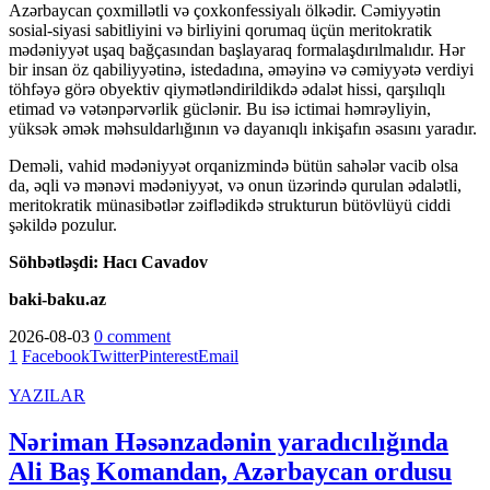
Azərbaycan çoxmillətli və çoxkonfessiyalı ölkədir. Cəmiyyətin
sosial-siyasi sabitliyini və birliyini qorumaq üçün meritokratik
mədəniyyət uşaq bağçasından başlayaraq formalaşdırılmalıdır. Hər
bir insan öz qabiliyyətinə, istedadına, əməyinə və cəmiyyətə verdiyi
töhfəyə görə obyektiv qiymətləndirildikdə ədalət hissi, qarşılıqlı
etimad və vətənpərvərlik güclənir. Bu isə ictimai həmrəyliyin,
yüksək əmək məhsuldarlığının və dayanıqlı inkişafın əsasını yaradır.
Deməli, vahid mədəniyyət orqanizmində bütün sahələr vacib olsa
da, əqli və mənəvi mədəniyyət, və onun üzərində qurulan ədalətli,
meritokratik münasibətlər zəiflədikdə strukturun bütövlüyü ciddi
şəkildə pozulur.
Söhbətləşdi: Hacı Cavadov
baki-baku.az
2026-08-03
0 comment
1
Facebook
Twitter
Pinterest
Email
YAZILAR
Nəriman Həsənzadənin yaradıcılığında
Ali Baş Komandan, Azərbaycan ordusu