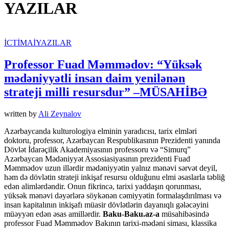
YAZILAR
İCTİMAİ
YAZILAR
Professor Fuad Məmmədov: “Yüksək
mədəniyyətli insan daim yenilənən
strateji milli resursdur” –MÜSAHİBƏ
written by
Ali Zeynalov
Azərbaycanda kulturologiya elminin yaradıcısı, tarix elmləri
doktoru, professor, Azərbaycan Respublikasının Prezidenti yanında
Dövlət İdarəçilik Akademiyasının professoru və “Simurq”
Azərbaycan Mədəniyyət Assosiasiyasının prezidenti Fuad
Məmmədov uzun illərdir mədəniyyətin yalnız mənəvi sərvət deyil,
həm də dövlətin strateji inkişaf resursu olduğunu elmi əsaslarla təbliğ
edən alimlərdəndir. Onun fikrincə, tarixi yaddaşın qorunması,
yüksək mənəvi dəyərlərə söykənən cəmiyyətin formalaşdırılması və
insan kapitalının inkişafı müasir dövlətlərin dayanıqlı gələcəyini
müəyyən edən əsas amillərdir.
Baku-Baku.az-a
müsahibəsində
professor Fuad Məmmədov Bakının tarixi-mədəni siması, klassika