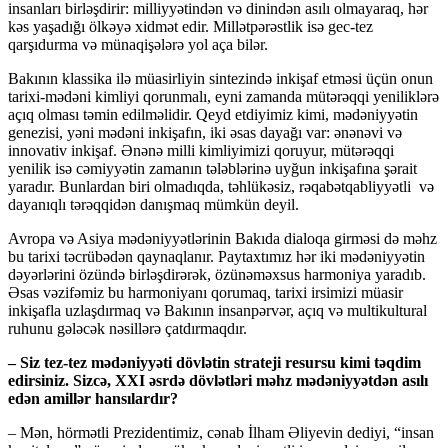
insanları birləşdirir: milliyyətindən və dinindən asılı olmayaraq, hər
kəs yaşadığı ölkəyə xidmət edir. Millətpərəstlik isə gec-tez
qarşıdurma və münaqişələrə yol aça bilər.
Bakının klassika ilə müasirliyin sintezində inkişaf etməsi üçün onun
tarixi-mədəni kimliyi qorunmalı, eyni zamanda mütərəqqi yeniliklərə
açıq olması təmin edilməlidir. Qeyd etdiyimiz kimi, mədəniyyətin
genezisi, yəni mədəni inkişafın, iki əsas dayağı var: ənənəvi və
innovativ inkişaf. Ənənə milli kimliyimizi qoruyur, mütərəqqi
yenilik isə cəmiyyətin zamanın tələblərinə uyğun inkişafına şərait
yaradır. Bunlardan biri olmadıqda, təhlükəsiz, rəqabətqabliyyətli və
dayanıqlı tərəqqidən danışmaq mümkün deyil.
Avropa və Asiya mədəniyyətlərinin Bakıda dialoqa girməsi də məhz
bu tarixi təcrübədən qaynaqlanır. Paytaxtımız hər iki mədəniyyətin
dəyərlərini özündə birləşdirərək, özünəməxsus harmoniya yaradıb.
Əsas vəzifəmiz bu harmoniyanı qorumaq, tarixi irsimizi müasir
inkişafla uzlaşdırmaq və Bakının insanpərvər, açıq və multikultural
ruhunu gələcək nəsillərə çatdırmaqdır.
– Siz tez-tez mədəniyyəti dövlətin strateji resursu kimi təqdim
edirsiniz. Sizcə, XXI əsrdə dövlətləri məhz mədəniyyətdən asılı
edən amillər hansılardır?
– Mən, hörmətli Prezidentimiz, cənab İlham Əliyevin dediyi, “insan