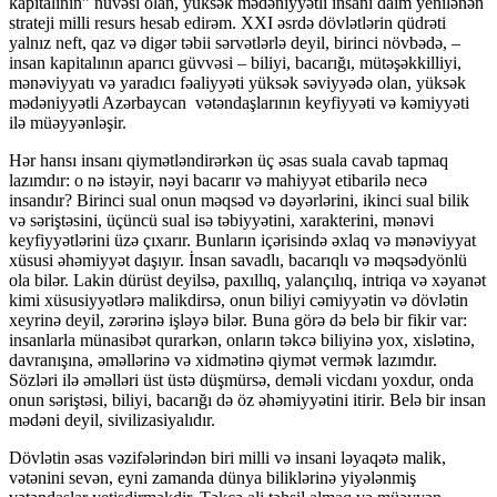
kapitalının” nüvəsi olan, yüksək mədəniyyətli insanı daim yenilənən
strateji milli resurs hesab edirəm. XXI əsrdə dövlətlərin qüdrəti
yalnız neft, qaz və digər təbii sərvətlərlə deyil, birinci növbədə, –
insan kapitalının aparıcı güvvəsi – biliyi, bacarığı, mütəşəkkilliyi,
mənəviyyatı və yaradıcı fəaliyyəti yüksək səviyyədə olan, yüksək
mədəniyyətli Azərbaycan vətəndaşlarının keyfiyyəti və kəmiyyəti
ilə müəyyənləşir.
Hər hansı insanı qiymətləndirərkən üç əsas suala cavab tapmaq
lazımdır: o nə istəyir, nəyi bacarır və mahiyyət etibarilə necə
insandır? Birinci sual onun məqsəd və dəyərlərini, ikinci sual bilik
və səriştəsini, üçüncü sual isə təbiyyətini, xarakterini, mənəvi
keyfiyyətlərini üzə çıxarır. Bunların içərisində əxlaq və mənəviyyat
xüsusi əhəmiyyət daşıyır. İnsan savadlı, bacarıqlı və məqsədyönlü
ola bilər. Lakin dürüst deyilsə, paxıllıq, yalançılıq, intriqa və xəyanət
kimi xüsusiyyətlərə malikdirsə, onun biliyi cəmiyyətin və dövlətin
xeyrinə deyil, zərərinə işləyə bilər. Buna görə də belə bir fikir var:
insanlarla münasibət qurarkən, onların təkcə biliyinə yox, xislətinə,
davranışına, əməllərinə və xidmətinə qiymət vermək lazımdır.
Sözləri ilə əməlləri üst üstə düşmürsə, deməli vicdanı yoxdur, onda
onun səriştəsi, biliyi, bacarığı də öz əhəmiyyətini itirir. Belə bir insan
mədəni deyil, sivilizasiyalıdır.
Dövlətin əsas vəzifələrindən biri milli və insani ləyaqətə malik,
vətənini sevən, eyni zamanda dünya biliklərinə yiyələnmiş