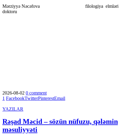
Mərziyyə Nəcəfova filologiya elmləri
doktoru
2026-08-02
0 comment
1
Facebook
Twitter
Pinterest
Email
YAZILAR
Rəşad Məcid – sözün nüfuzu, qələmin
məsuliyyəti