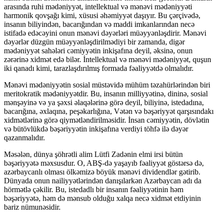
arasında ruhi mədəniyyət, intellektual və mənəvi mədəniyyəti
harmonik qovşağı kimi, xüsusi əhəmiyyət daşıyır. Bu çərçivədə,
insanın biliyindən, bacarığından və maddi imkanlarından necə
istifadə edəcəyini onun mənəvi dəyərləri müəyyənləşdirir. Mənəvi
dəyərlər düzgün müəyyənləşdirilmədiyi bir zamanda, digər
mədəniyyət sahələri cəmiyyətin inkişafına deyil, əksinə, onun
zərərinə xidmət edə bilər. İntellektual və mənəvi mədəniyyət, quşun
iki qanadı kimi, tarazlaşdırılmış formada fəaliyyətdə olmalıdır.
Mənəvi mədəniyyətin sosial müstəvidə mühüm təzahürlərindən biri
meritokratik mədəniyyətdir. Bu, insanın milliyyətinə, dininə, sosial
mənşəyinə və ya şəxsi əlaqələrinə görə deyil, biliyinə, istedadına,
bacarığına, əxlaqına, peşəkarlığına, Vətən və bəşəriyyət qarşısındakı
xidmətlərinə görə qiymətləndirilməsidir. İnsan cəmiyyətin, dövlətin
və bütövlükdə bəşəriyyətin inkişafına verdiyi töhfə ilə dəyər
qazanmalıdır.
Məsələn, dünya şöhrətli alim Lütfi Zadənin elmi irsi bütün
bəşəriyyətə məxsusdur. O, ABŞ-də yaşayıb fəaliyyət göstərsə də,
azərbaycanlı olması ölkəmizə böyük mənəvi dividendlər gətirib.
Dünyada onun nailiyyətlərindən danışılarkən Azərbaycan adı da
hörmətlə çəkilir. Bu, istedadlı bir insanın fəaliyyətinin həm
bəşəriyyətə, həm də mənsub olduğu xalqa necə xidmət etdiyinin
bariz nümunəsidir.