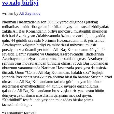
və xalq birliyi
written by
Ali Zeynalov
Nəriman Həsanzadənin son 30 illik yaradıcılığında Qarabağ
müharibəsi, müharibə gedən bir ölkədə yaşanan sosial ziddiyətlər,
xalqla Ali Baş Komandanın birliyi mövzusu müstəqillik illərindən
üzü bəri Azərbaycan Ədəbiyyatında özünəməxsusluğu ilə yadda
qalır. 44 günlük savaşda Nəriman Həsənzadənin lirik şeirlərində
Azərbaycan xalqının birliyi və mübarizəsi mövzusu müasir
poeziyamızda önəmli yer tutdu. Ali Baş Komandanın 44 günlük
savaşda Dəmir yumruq və Qarabağ Azərbaycandır! Ifadələrinin
Azərbaycan poeziyasından qırmızı bir xəttlə keçməsi Azərbaycan
şeirinin əsas mövzularından birincisi olması və Ali Baş Komandan
obrazının yaranmasında Nəriman Həsənzadə poeziyası da təsirsiz
ötmədi. Onun “Cənab Ali Baş Komandan, halaldı sizə” başlıqlı
şeirində Prezidentə təşəkkür və hörmət hissi ilə bərabər Şuşanın azad
olmasında Ali Baş Komandanın tarixdə görünməyən bir hünər
göstərməsi qiymətləndirilir, 44 günlük savaşda qazandığımız
qələbədə Ali Baş Komandanın bu savaşla tarix yazmasını bütün
dünyaya çatdırılması məsələsini qarşısına məqsəd qoyur.
“Xarbülbül” festifalında yaşanan müqəddəs hisslər şeirdə
təcəssümünü tapır:
“Xarıbülbül” festivalı