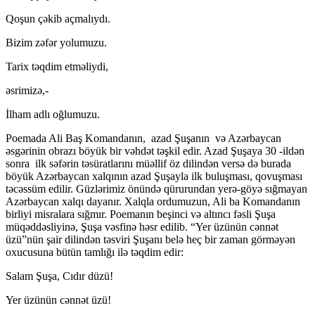
Qoşun çəkib açmalıydı.
Bizim zəfər yolumuzu.
Tarix təqdim etməliydi,
əsrimizə,-
İlham adlı oğlumuzu.
Poemada Ali Baş Komandanın, azad Şuşanın və Azərbaycan
əsgərinin obrazı böyük bir vəhdət təşkil edir. Azad Şuşaya 30 -ildən
sonra ilk səfərin təsüratlarını müəllif öz dilindən versə də burada
böyük Azərbaycan xalqının azad Şuşayla ilk buluşması, qovuşması
təcəssüm edilir. Güzlərimiz önündə qürurundan yerə-göyə sığmayan
Azərbaycan xalqı dayanır. Xalqla ordumuzun, Ali ba Komandanın
birliyi misralara sığmır. Poemanın beşinci və altıncı fəsli Şuşa
müqəddəsliyinə, Şuşa vəsfinə həsr edilib. “Yer üzünün cənnət
üzü”nün şair dilindən təsviri Şuşanı belə heç bir zaman görməyən
oxucusuna bütün tamlığı ilə təqdim edir:
Salam Şuşa, Cıdır düzü!
Yer üzünün cənnət üzü!