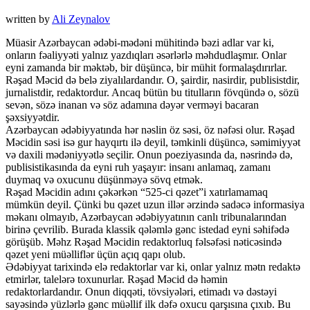
written by
Ali Zeynalov
Müasir Azərbaycan ədəbi-mədəni mühitində bəzi adlar var ki,
onların fəaliyyəti yalnız yazdıqları əsərlərlə məhdudlaşmır. Onlar
eyni zamanda bir məktəb, bir düşüncə, bir mühit formalaşdırırlar.
Rəşad Məcid də belə ziyalılardandır. O, şairdir, nasirdir, publisistdir,
jurnalistdir, redaktordur. Ancaq bütün bu titulların fövqündə o, sözü
sevən, sözə inanan və söz adamına dəyər verməyi bacaran
şəxsiyyətdir.
Azərbaycan ədəbiyyatında hər nəslin öz səsi, öz nəfəsi olur. Rəşad
Məcidin səsi isə gur hayqırtı ilə deyil, təmkinli düşüncə, səmimiyyət
və daxili mədəniyyətlə seçilir. Onun poeziyasında da, nəsrində də,
publisistikasında da eyni ruh yaşayır: insanı anlamaq, zamanı
duymaq və oxucunu düşünməyə sövq etmək.
Rəşad Məcidin adını çəkərkən “525-ci qəzet”i xatırlamamaq
mümkün deyil. Çünki bu qəzet uzun illər ərzində sadəcə informasiya
məkanı olmayıb, Azərbaycan ədəbiyyatının canlı tribunalarından
birinə çevrilib. Burada klassik qələmlə gənc istedad eyni səhifədə
görüşüb. Məhz Rəşad Məcidin redaktorluq fəlsəfəsi nəticəsində
qəzet yeni müəlliflər üçün açıq qapı olub.
Ədəbiyyat tarixində elə redaktorlar var ki, onlar yalnız mətn redaktə
etmirlər, talelərə toxunurlar. Rəşad Məcid də həmin
redaktorlardandır. Onun diqqəti, tövsiyələri, etimadı və dəstəyi
sayəsində yüzlərlə gənc müəllif ilk dəfə oxucu qarşısına çıxıb. Bu