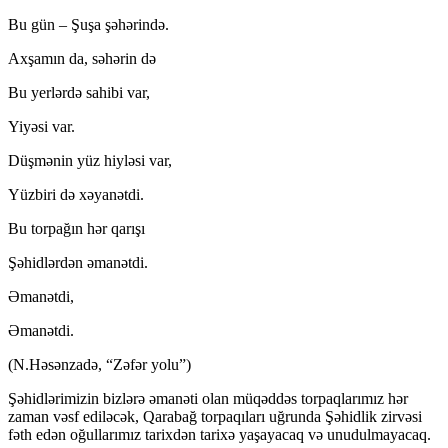
Bu gün – Şuşa şəhərində.
Axşamın da, səhərin də
Bu yerlərdə sahibi var,
Yiyəsi var.
Düşmənin yüz hiyləsi var,
Yüzbiri də xəyanətdi.
Bu torpağın hər qarışı
Şəhidlərdən əmanətdi.
Əmanətdi,
Əmanətdi.
(N.Həsənzadə, “Zəfər yolu”)
Şəhidlərimizin bizlərə əmanəti olan müqəddəs torpaqlarımız hər
zaman vəsf ediləcək, Qarabağ torpaqıları uğrunda Şəhidlik zirvəsi
fəth edən oğullarımız tarixdən tarixə yaşayacaq və unudulmayacaq.