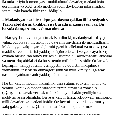
ilə müasirliyin harmoniyası, multikultural dəyərlər, mədəni irsin
qorunması və XXI əsrdə mədəniyyətin dövlətlərin inkişafındakı
strateji rolu barədə fikirlərini bölüşüb.
– Mədəniyyət hər bir xalqın yaddaşına çəkilən illüstrasiyadır.
Tarixi abidələrin, tikililərin isə burada məxsusi yeri var. Bu
barədə danışardınız, zəhmət olmasa.
– Hər şeydən əvvəl qeyd etmək istərdim ki, mədəniyyət anlayışı
yalnız ədəbiyyat, incəsənət və davranış qaydaları ilə məhdudlaşmır.
Mədəniyyət xalqın yaratdığı ruhi (yəni intellektual və mənəvi) və
maddi sərvətləri, tarixi yaddaşı, düşüncə tərzini və gələcəyə baxışını
özündə birləşdirən bütöv bir sosial sistemdir. Tarixi-mədəni abidələr
və memarlıq abidələri də bu sistemin mühüm hissəsidir. Onlar xalqın
keçmişini, nailiyyətlərini, cəmiyyətin və dövlətin inkişafında
xidmətinin, insanların dünyagörüşünü və milli kimliyini gələcək
nəsillərə çatdıran canlı yaddaş nümunələridir.
Hər bir xalqın mədəni inkişafı iki əsas sütuna söykənir: ənənə və
yenilik. Yenilik olmadan tərəqqini təmin etmək və zamanın
çağırışlarına cavab vermək mümkün deyil. Lakin yeniliyin də
möhkəm əsası olmalıdır. Bu əsas xalqın tarixi, ədəbiyyatı, incəsənəti,
milli dəyərləri və mədəni irsidir. Öz keçmişini və irsini qorumayan
xalq gələcəyini də sağlam təməllər üzərində qura bilməz.