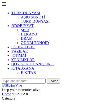
TÜRK DÜNYASI
AŞIQ SƏNƏTİ
TÜRK DÜNYASI
ƏDƏBİYYAT
ŞEİR
HEKAYƏ
DRAM
ƏDƏBİ TƏNQİD
SÖHBƏTLƏR
YAZILAR
İCTİMAİ
YENİLİKLƏR
QOY ŞƏKİL DANIŞSIN…
KİTABXANA
E-KİTAB
keep your memories alive
Home
YAZILAR
Category: