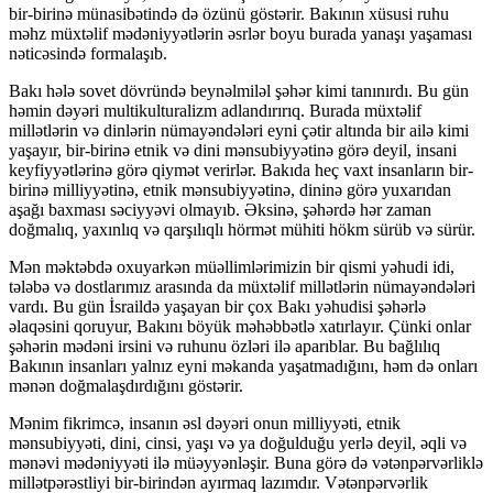
bir-birinə münasibətində də özünü göstərir. Bakının xüsusi ruhu
məhz müxtəlif mədəniyyətlərin əsrlər boyu burada yanaşı yaşaması
nəticəsində formalaşıb.
Bakı hələ sovet dövründə beynəlmiləl şəhər kimi tanınırdı. Bu gün
həmin dəyəri multikulturalizm adlandırırıq. Burada müxtəlif
millətlərin və dinlərin nümayəndələri eyni çətir altında bir ailə kimi
yaşayır, bir-birinə etnik və dini mənsubiyyətinə görə deyil, insani
keyfiyyətlərinə görə qiymət verirlər. Bakıda heç vaxt insanların bir-
birinə milliyyətinə, etnik mənsubiyyətinə, dininə görə yuxarıdan
aşağı baxması səciyyəvi olmayıb. Əksinə, şəhərdə hər zaman
doğmalıq, yaxınlıq və qarşılıqlı hörmət mühiti hökm sürüb və sürür.
Mən məktəbdə oxuyarkən müəllimlərimizin bir qismi yəhudi idi,
tələbə və dostlarımız arasında da müxtəlif millətlərin nümayəndələri
vardı. Bu gün İsraildə yaşayan bir çox Bakı yəhudisi şəhərlə
əlaqəsini qoruyur, Bakını böyük məhəbbətlə xatırlayır. Çünki onlar
şəhərin mədəni irsini və ruhunu özləri ilə aparıblar. Bu bağlılıq
Bakının insanları yalnız eyni məkanda yaşatmadığını, həm də onları
mənən doğmalaşdırdığını göstərir.
Mənim fikrimcə, insanın əsl dəyəri onun milliyyəti, etnik
mənsubiyyəti, dini, cinsi, yaşı və ya doğulduğu yerlə deyil, əqli və
mənəvi mədəniyyəti ilə müəyyənləşir. Buna görə də vətənpərvərliklə
millətpərəstliyi bir-birindən ayırmaq lazımdır. Vətənpərvərlik