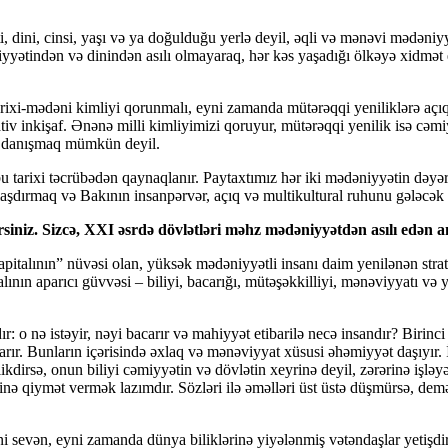
, dini, cinsi, yaşı və ya doğulduğu yerlə deyil, əqli və mənəvi mədəniyy
lliyyətindən və dinindən asılı olmayaraq, hər kəs yaşadığı ölkəyə xidmət 
tarixi-mədəni kimliyi qorunmalı, eyni zamanda mütərəqqi yeniliklərə açı
ativ inkişaf. Ənənə milli kimliyimizi qoruyur, mütərəqqi yenilik isə cəm
ən danışmaq mümkün deyil.
 tarixi təcrübədən qaynaqlanır. Paytaxtımız hər iki mədəniyyətin dəyə
laşdırmaq və Bakının insanpərvər, açıq və multikultural ruhunu gələcək n
irsiniz. Sizcə, XXI əsrdə dövlətləri məhz mədəniyyətdən asılı edən a
italının” nüvəsi olan, yüksək mədəniyyətli insanı daim yenilənən strate
italının aparıcı güvvəsi – biliyi, bacarığı, mütəşəkkilliyi, mənəviyyatı 
.
 o nə istəyir, nəyi bacarır və mahiyyət etibarilə necə insandır? Birinci s
xarır. Bunların içərisində əxlaq və mənəviyyat xüsusi əhəmiyyət daşıyır.
likdirsə, onun biliyi cəmiyyətin və dövlətin xeyrinə deyil, zərərinə işləy
tinə qiymət vermək lazımdır. Sözləri ilə əməlləri üst üstə düşmürsə, demə
nini sevən, eyni zamanda dünya biliklərinə yiyələnmiş vətəndaşlar yetişd