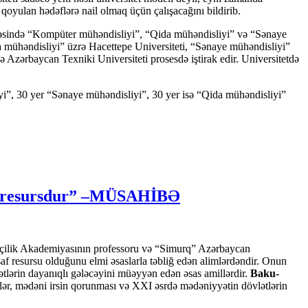
qoyulan hədəflərə nail olmaq üçün çalışacağını bildirib.
iyyəsində “Kompüter mühəndisliyi”, “Qida mühəndisliyi” və “Sənaye
ida mühəndisliyi” üzrə Hacettepe Universiteti, “Sənaye mühəndisliyi”
də Azərbaycan Texniki Universiteti prosesdə iştirak edir. Universitetdə
iyi”, 30 yer “Sənaye mühəndisliyi”, 30 yer isə “Qida mühəndisliyi”
lli resursdur” –MÜSAHİBƏ
arəçilik Akademiyasının professoru və “Simurq” Azərbaycan
af resursu olduğunu elmi əsaslarla təbliğ edən alimlərdəndir. Onun
ətlərin dayanıqlı gələcəyini müəyyən edən əsas amillərdir.
Baku-
lər, mədəni irsin qorunması və XXI əsrdə mədəniyyətin dövlətlərin