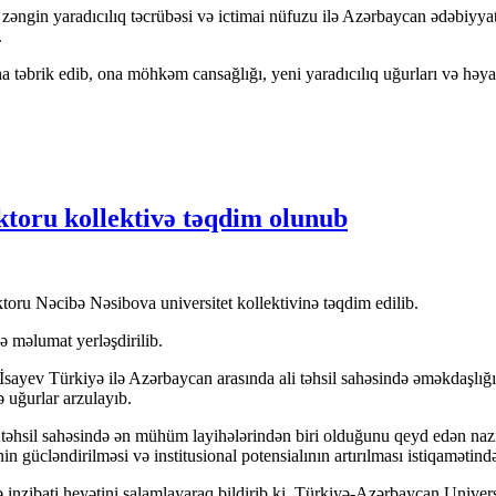
əngin yaradıcılıq təcrübəsi və ictimai nüfuzu ilə Azərbaycan ədəbiyyatı
.
aha təbrik edib, ona möhkəm cansağlığı, yeni yaradıcılıq uğurları və həya
ktoru kollektivə təqdim olunub
oru Nəcibə Nəsibova universitet kollektivinə təqdim edilib.
ə məlumat yerləşdirilib.
ris İsayev Türkiyə ilə Azərbaycan arasında ali təhsil sahəsində əməkdaş
ə uğurlar arzulayıb.
n təhsil sahəsində ən mühüm layihələrindən biri olduğunu qeyd edən nazi
tinin gücləndirilməsi və institusional potensialının artırılması istiqamə
nzibati heyətini salamlayaraq bildirib ki, Türkiyə-Azərbaycan Universi