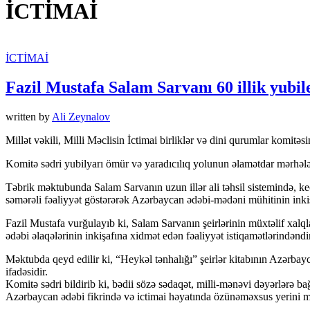
İCTİMAİ
İCTİMAİ
Fazil Mustafa Salam Sarvanı 60 illik yubil
written by
Ali Zeynalov
Millət vəkili, Milli Məclisin İctimai birliklər və dini qurumlar komitə
Komitə sədri yubilyarı ömür və yaradıcılıq yolunun əlamətdar mərhələs
Təbrik məktubunda Salam Sarvanın uzun illər ali təhsil sistemində, k
səmərəli fəaliyyət göstərərək Azərbaycan ədəbi-mədəni mühitinin inkiş
Fazil Mustafa vurğulayıb ki, Salam Sarvanın şeirlərinin müxtəlif xalq
ədəbi əlaqələrinin inkişafına xidmət edən fəaliyyət istiqamətlərindəndir
Məktubda qeyd edilir ki, “Heykəl tənhalığı” şeirlər kitabının Azərba
ifadəsidir.
Komitə sədri bildirib ki, bədii sözə sədaqət, milli-mənəvi dəyərlərə ba
Azərbaycan ədəbi fikrində və ictimai həyatında özünəməxsus yerini m