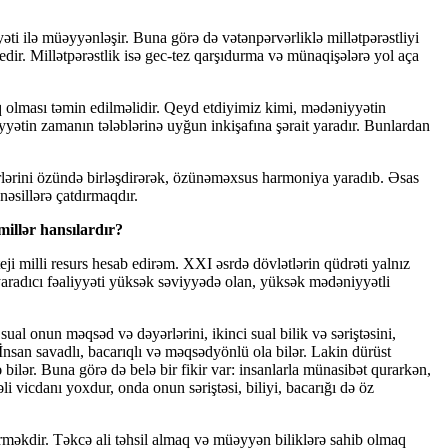
əti ilə müəyyənləşir. Buna görə də vətənpərvərliklə millətpərəstliyi
edir. Millətpərəstlik isə gec-tez qarşıdurma və münaqişələrə yol aça
q olması təmin edilməlidir. Qeyd etdiyimiz kimi, mədəniyyətin
iyyətin zamanın tələblərinə uyğun inkişafına şərait yaradır. Bunlardan
rlərini özündə birləşdirərək, özünəməxsus harmoniya yaradıb. Əsas
əsillərə çatdırmaqdır.
millər hansılardır?
ji milli resurs hesab edirəm. XXI əsrdə dövlətlərin qüdrəti yalnız
və yaradıcı fəaliyyəti yüksək səviyyədə olan, yüksək mədəniyyətli
ual onun məqsəd və dəyərlərini, ikinci sual bilik və səriştəsini,
 İnsan savadlı, bacarıqlı və məqsədyönlü ola bilər. Lakin dürüst
ə bilər. Buna görə də belə bir fikir var: insanlarla münasibət qurarkən,
li vicdanı yoxdur, onda onun səriştəsi, biliyi, bacarığı də öz
irməkdir. Təkcə ali təhsil almaq və müəyyən biliklərə sahib olmaq