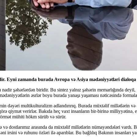
ərdir. Eyni zamanda burada Avropa və Asiya mədəniyyətləri dialoqa g
nadir şəhərlərdən biridir. Bu sintez yalnız şəhərin memarlığında deyil, 
ədəniyyətlərin əsrlər boyu burada yanaşı yaşaması nəticəsində formala
 dəyəri multikulturalizm adlandırırıq. Burada müxtəlif millətlərin və di
 görə qiymət verirlər. Bakıda heç vaxt insanların bir-birinə milliyyətinə
hörmət mühiti hökm sürüb və sürür.
və dostlarımız arasında da müxtəlif millətlərin nümayəndələri vardı. B
ni irsini və ruhunu özləri ilə aparıblar. Bu bağlılıq Bakının insanları