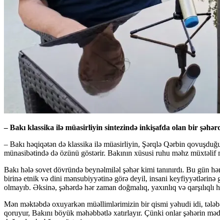
– Bakı klassika ilə müasirliyin sintezində inkişafda olan bir şəh
– Bakı həqiqətən də klassika ilə müasirliyin, Şərqlə Qərbin qovuşduğu 
münasibətində də özünü göstərir. Bakının xüsusi ruhu məhz müxtəlif m
Bakı hələ sovet dövründə beynəlmiləl şəhər kimi tanınırdı. Bu gün həmin
birinə etnik və dini mənsubiyyətinə görə deyil, insani keyfiyyətlərinə
olmayıb. Əksinə, şəhərdə hər zaman doğmalıq, yaxınlıq və qarşılıqlı 
Mən məktəbdə oxuyarkən müəllimlərimizin bir qismi yəhudi idi, tələbə 
qoruyur, Bakını böyük məhəbbətlə xatırlayır. Çünki onlar şəhərin mədə