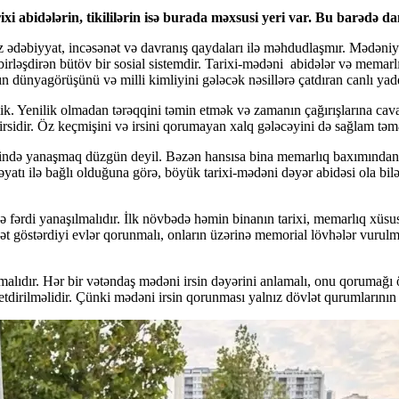
ixi abidələrin, tikililərin isə burada məxsusi yeri var. Bu barədə d
 ədəbiyyat, incəsənət və davranış qaydaları ilə məhdudlaşmır. Mədəniyy
 birləşdirən bütöv bir sosial sistemdir. Tarixi-mədəni abidələr və memar
rın dünyagörüşünü və milli kimliyini gələcək nəsillərə çatdıran canlı ya
nilik. Yenilik olmadan tərəqqini təmin etmək və zamanın çağırışlarına 
i irsidir. Öz keçmişini və irsini qorumayan xalq gələcəyini də sağlam təm
əsində yanaşmaq düzgün deyil. Bəzən hansısa bina memarlıq baxımından xü
yatı ilə bağlı olduğuna görə, böyük tarixi-mədəni dəyər abidəsi ola bilə
 fərdi yanaşılmalıdır. İlk növbədə həmin binanın tarixi, memarlıq xüsusi
ət göstərdiyi evlər qorunmalı, onların üzərinə memorial lövhələr vurulmal
lmalıdır. Hər bir vətəndaş mədəni irsin dəyərini anlamalı, onu qorumağ
etdirilməlidir. Çünki mədəni irsin qorunması yalnız dövlət qurumlarını