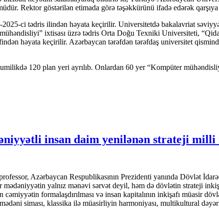
müdür. Rektor göstərilən etimada görə təşəkkürünü ifadə edərək qarşıya 
025-ci tədris ilindən həyata keçirilir. Universitetdə bakalavriat səv
r mühəndisliyi” ixtisası üzrə tədris Orta Doğu Texniki Universiteti, “Q
findən həyata keçirilir. Azərbaycan tərəfdən tərəfdaş universitet qismin
ə ümumilikdə 120 plan yeri ayrılıb. Onlardan 60 yer “Kompüter mühəndisl
yyətli insan daim yenilənən strateji mi
u, professor, Azərbaycan Respublikasının Prezidenti yanında Dövlət İd
ədəniyyətin yalnız mənəvi sərvət deyil, həm də dövlətin strateji inkiş
 cəmiyyətin formalaşdırılması və insan kapitalının inkişafı müasir dövl
əni siması, klassika ilə müasirliyin harmoniyası, multikultural dəyər