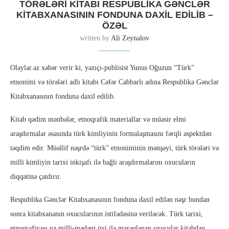
TÖRƏLƏRI KITABI RESPUBLIKA GƏNCLƏR
KITABXANASININ FONDUNA DAXIL EDILIB –
ÖZƏL
written by
Ali Zeynalov
Olaylar.az xəbər verir ki, yazıçı-publisist Yunus Oğuzun “Türk”
etnonimi və törələri adlı kitabı Cəfər Cabbarlı adına Respublika Gənclər
Kitabxanasının fonduna daxil edilib.
Kitab qədim mənbələr, etnoqrafik materiallar və müasir elmi
araşdırmalar əsasında türk kimliyinin formalaşmasını fərqli aspektdən
təqdim edir. Müəllif nəşrdə “türk” etnoniminin mənşəyi, türk törələri və
milli kimliyin tarixi inkişafı ilə bağlı araşdırmalarını oxucuların
diqqətinə çatdırır.
Respublika Gənclər Kitabxanasının fonduna daxil edilən nəşr bundan
sonra kitabxananın oxucularının istifadəsinə veriləcək. Türk tarixi,
etnoqrafiyası və milli-mədəni irsi ilə maraqlanan oxucular kitabdan