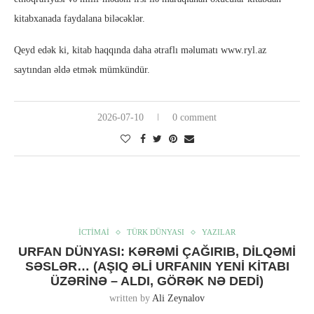
kitabxanada faydalana biləcəklər.
Qeyd edək ki, kitab haqqında daha ətraflı məlumatı www.ryl.az
saytından əldə etmək mümkündür.
2026-07-10
0 comment
İCTİMAİ
TÜRK DÜNYASI
YAZILAR
URFAN DÜNYASI: KƏRƏMI ÇAĞIRIB, DILQƏMI
SƏSLƏR… (AŞIQ ƏLI URFANIN YENI KITABI
ÜZƏRINƏ – ALDI, GÖRƏK NƏ DEDI)
written by
Ali Zeynalov