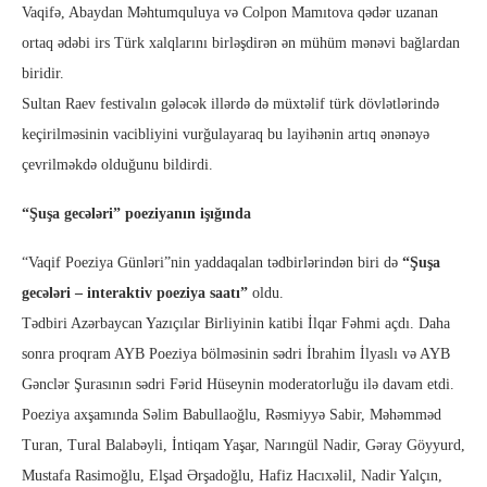
Vaqifə, Abaydan Məhtumquluya və Colpon Mamıtova qədər uzanan
ortaq ədəbi irs Türk xalqlarını birləşdirən ən mühüm mənəvi bağlardan
biridir.
Sultan Raev festivalın gələcək illərdə də müxtəlif türk dövlətlərində
keçirilməsinin vacibliyini vurğulayaraq bu layihənin artıq ənənəyə
çevrilməkdə olduğunu bildirdi.
“Şuşa gecələri” poeziyanın işığında
“Vaqif Poeziya Günləri”nin yaddaqalan tədbirlərindən biri də
“Şuşa
gecələri – interaktiv poeziya saatı”
oldu.
Tədbiri Azərbaycan Yazıçılar Birliyinin katibi İlqar Fəhmi açdı. Daha
sonra proqram AYB Poeziya bölməsinin sədri İbrahim İlyaslı və AYB
Gənclər Şurasının sədri Fərid Hüseynin moderatorluğu ilə davam etdi.
Poeziya axşamında Səlim Babullaoğlu, Rəsmiyyə Sabir, Məhəmməd
Turan, Tural Balabəyli, İntiqam Yaşar, Narıngül Nadir, Gəray Göyyurd,
Mustafa Rasimoğlu, Elşad Ərşadoğlu, Hafiz Hacıxəlil, Nadir Yalçın,