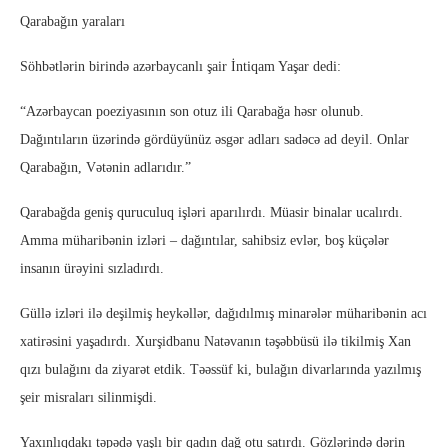
Qarabağın yaraları
Söhbətlərin birində azərbaycanlı şair İntiqam Yaşar dedi:
“Azərbaycan poeziyasının son otuz ili Qarabağa həsr olunub.
Dağıntıların üzərində gördüyünüz əsgər adları sadəcə ad deyil. Onlar
Qarabağın, Vətənin adlarıdır.”
Qarabağda geniş quruculuq işləri aparılırdı. Müasir binalar ucalırdı.
Amma müharibənin izləri – dağıntılar, sahibsiz evlər, boş küçələr
insanın ürəyini sızladırdı.
Güllə izləri ilə deşilmiş heykəllər, dağıdılmış minarələr müharibənin acı
xatirəsini yaşadırdı. Xurşidbanu Natəvanın təşəbbüsü ilə tikilmiş Xan
qızı bulağını da ziyarət etdik. Təəssüf ki, bulağın divarlarında yazılmış
şeir misraları silinmişdi.
Yaxınlıqdakı təpədə yaşlı bir qadın dağ otu satırdı. Gözlərində dərin