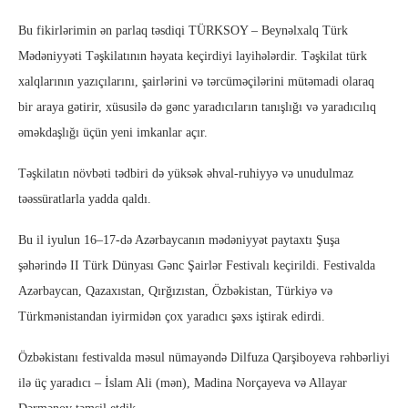
Bu fikirlərimin ən parlaq təsdiqi TÜRKSOY – Beynəlxalq Türk
Mədəniyyəti Təşkilatının həyata keçirdiyi layihələrdir. Təşkilat türk
xalqlarının yazıçılarını, şairlərini və tərcüməçilərini mütəmadi olaraq
bir araya gətirir, xüsusilə də gənc yaradıcıların tanışlığı və yaradıcılıq
əməkdaşlığı üçün yeni imkanlar açır.
Təşkilatın növbəti tədbiri də yüksək əhval-ruhiyyə və unudulmaz
təəssüratlarla yadda qaldı.
Bu il iyulun 16–17-də Azərbaycanın mədəniyyət paytaxtı Şuşa
şəhərində II Türk Dünyası Gənc Şairlər Festivalı keçirildi. Festivalda
Azərbaycan, Qazaxıstan, Qırğızıstan, Özbəkistan, Türkiyə və
Türkmənistandan iyirmidən çox yaradıcı şəxs iştirak edirdi.
Özbəkistanı festivalda məsul nümayəndə Dilfuza Qarşiboyeva rəhbərliyi
ilə üç yaradıcı – İslam Ali (mən), Madina Norçayeva və Allayar