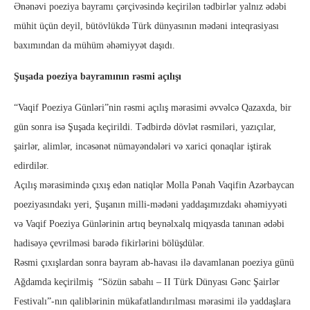
Ənənəvi poeziya bayramı çərçivəsində keçirilən tədbirlər yalnız ədəbi
mühit üçün deyil, bütövlükdə Türk dünyasının mədəni inteqrasiyası
baxımından da mühüm əhəmiyyət daşıdı.
Şuşada poeziya bayramının rəsmi açılışı
“Vaqif Poeziya Günləri”nin rəsmi açılış mərasimi əvvəlcə Qazaxda, bir
gün sonra isə Şuşada keçirildi. Tədbirdə dövlət rəsmiləri, yazıçılar,
şairlər, alimlər, incəsənət nümayəndələri və xarici qonaqlar iştirak
edirdilər.
Açılış mərasimində çıxış edən natiqlər Molla Pənah Vaqifin Azərbaycan
poeziyasındakı yeri, Şuşanın milli-mədəni yaddaşımızdakı əhəmiyyəti
və Vaqif Poeziya Günlərinin artıq beynəlxalq miqyasda tanınan ədəbi
hadisəyə çevrilməsi barədə fikirlərini bölüşdülər.
Rəsmi çıxışlardan sonra bayram ab-havası ilə davamlanan poeziya günü
Ağdamda keçirilmiş “Sözün sabahı – II Türk Dünyası Gənc Şairlər
Festivalı”-nın qaliblərinin mükafatlandırılması mərasimi ilə yaddaşlara