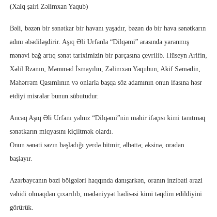
(Xalq şairi Zəlimxan Yaqub)
Bəli, bəzən bir sənətkar bir havanı yaşadır, bəzən də bir hava sənətkarın
adını əbədiləşdirir. Aşıq Əli Urfanla “Dilqəmi” arasında yaranmış
mənəvi bağ artıq sənət tariximizin bir parçasına çevrilib. Hüseyn Arifin,
Xəlil Rzanın, Məmməd İsmayılın, Zəlimxan Yaqubun, Akif Səmədin,
Məhərrəm Qasımlının və onlarla başqa söz adamının onun ifasına həsr
etdiyi misralar bunun sübutudur.
Ancaq Aşıq Əli Urfanı yalnız “Dilqəmi”nin mahir ifaçısı kimi tanıtmaq
sənətkarın miqyasını kiçiltmək olardı.
Onun sənəti sazın başladığı yerdə bitmir, əlbəttə; əksinə, oradan
başlayır.
Azərbaycanın bəzi bölgələri haqqında danışarkən, oranın inzibati ərazi
vahidi olmaqdan çıxarılıb, mədəniyyət hadisəsi kimi təqdim edildiyini
görürük.