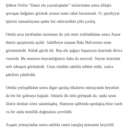
Şöhrət Orifin “Dəniz elə yaxınlıqdadır” sözlərindən sonra üfüqlə
qovuşan dalğaları görmək arzusu məni rahat buraxmadı. O, qeydiyyat
işlərini tamamlayana qədər biz səbirsizliklə çölə çıxdıq.
Otelin arxa tərəfindən təxminən iki yüz metr irəlilədikdən sonra Xəzər
dənizi qarşımızda açıldı. Sahilboyu uzanan Bakı Bulvarının sonu
görünmürdü. Külək güclü idi. Beş-altı qağayı başımızın üzərində dövrə
vururdu. Bu mənzərə heyranlığımızı daha da artırırdı. Suyun üzərində
neft təbəqəsi görünürdü. Uzun müddət sahildə söhbət etdik, xatirə
şəkilləri çəkdirdik.
Oteldə yerləşdikdən sonra digər qardaş ölkələrin nümayəndə heyətləri
də bir-bir gəlməyə başladı. Onlarla ilk dəfə görüşsək də, sanki uzun
illərin dostları kimi salamlaşdıq. Hamının qəlbində qardaşlıq hissi vardı
və bir anda minillik doğmalara çevrildik.
Axşam yeməyindən sonra sahildə rəsmi tanışlıq mərasimi keçirildi.