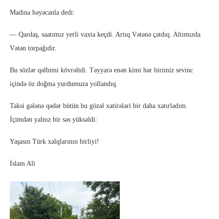
Madina həyəcanla dedi:
— Qardaş, saatımız yerli vaxta keçdi. Artıq Vətənə çatdıq. Altımızda
Vətən torpağıdır.
Bu sözlər qəlbimi kövrəltdi. Təyyarə enən kimi hər birimiz sevinc
içində öz doğma yurdumuza yollandıq.
Taksi gələnə qədər bütün bu gözəl xatirələri bir daha xatırladım.
İçimdən yalnız bir səs yüksəldi:
Yaşasın Türk xalqlarının birliyi!
İslam Ali