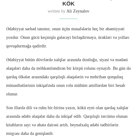
KÖK
written by
Ali Zeynalov
Ədəbiyyat sərhəd tanımır, onun üçün məsafələrin heç bir əhəmiyyəti
yoxdur. Onun gücü keçmişlə gələcəyi birləşdirməyə, ürəkləri və yolları
qovuşdurmağa qadirdir.
Ədəbiyyat bütün dövrlərdə xalqlar arasında dostluğu, siyasi və mədəni
əlaqələri daha da möhkəmləndirən bir körpü rolunu oynayıb. Bu gün də
qardaş ölkələr arasındakı qarşılıqlı əlaqələrin və mehriban qonşuluq
münasibətlərinin inkişafında onun rolu mühüm amillərdən biri hesab
olunur.
Son illərdə dili və ruhu bir-birinə yaxın, kökü eyni olan qardaş xalqlar
arasında ədəbi əlaqələr daha da inkişaf edib. Qarşılıqlı tərcümə olunan
kitabların sayı və əhatə dairəsi artıb, beynəlxalq ədəbi tədbirlərin
miqyası daha da genişlənib.