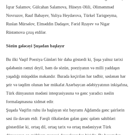
İqrar Salamov, Gülcahan Salamova, Hüseyn Əlili, Əliməmməd
Novruzov, Rauf Babayev, Yuliya Heydərova, Türkel Tariqpeyma,
Ruslan Mürsəlov, Elməddin Dadaşov, Fərid Rzayev və Nigar
Rüstəmova çıxış etdilər.
Sözün gələcəyi Şuşadan başlayır
Bu ilki Vaqif Poeziya Günləri bir daha göstərdi ki, Şuşa yalnız tarixi
qələbənin rəmzi deyil, həm də sözün, poeziyanın və milli yaddaşın
yaşadığı müqəddəs məkandır. Burada keçirilən hər tədbir, səslənən hər
şeir və təqdim olunan hər mükafat Azərbaycan ədəbiyyatının inkişafına,
Türk dünyasının mədəni inteqrasiyasına və gənc yaradıcı nəslin
formalaşmasına xidmət edir.
Şuşada Vaqifin ruhu ilə başlayan söz bayramı Ağdamda gənc şairlərin
səsi ilə davam etdi. Fərqli ölkələrdən gələn gənc qələm sahibləri
göstərdilər ki, ortaq dil, ortaq tarix və ortaq mədəniyyət Türk