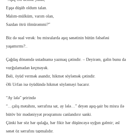
Eşqə düşüb oldum talan.
Malım-mülküm, varım olan,
Sazdan ötrü ölmürəmmi?”
Biz də sual verək: bu misralarda aşıq sənətinin bütün fəlsəfəsi
yaşamırmı?..
Çağdaş dönəmdə ustadnamə yazmaq çətindir. – Deyirəm, gəlin bunu da
vurğulamadan keçməyək.
Bəli, öyüd vermək asandır, hikmət söyləmək çətindir.
Əli Urfan isə öyüdündə hikmət söyləməyi bacarır.
“Ay lələ” şeirində
“…çalış mətahını, sərrafına sat, ay lələ…” deyən aşıq-şair bu misra ilə
bütöv bir mədəniyyət proqramını canlandırır sanki.
Çünki hər söz hər qulağa, hər fikir hər düşüncəyə uyğun gəlmir; əsl
sənət öz sərrafını tapmalıdır.