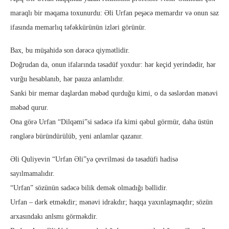
maraqlı bir məqama toxunurdu: Əli Urfan peşəcə memardır və onun saz
ifasında memarlıq təfəkkürünün izləri görünür.
Bax, bu müşahidə son dərəcə qiymətlidir.
Doğrudan da, onun ifalarında təsadüf yoxdur: hər keçid yerindədir, hər
vurğu hesablanıb, hər pauza anlamlıdır.
Sanki bir memar daşlardan məbəd qurduğu kimi, o da səslərdən mənəvi
məbəd qurur.
Ona görə Urfan “Dilqəmi”si sadəcə ifa kimi qəbul görmür, daha üstün
rənglərə büründürülüb, yeni anlamlar qazanır.
Əli Quliyevin “Urfan Əli”yə çevrilməsi də təsadüfi hadisə
sayılmamalıdır.
“Urfan” sözünün sadəcə bilik demək olmadığı bəllidir.
Urfan – dərk etməkdir; mənəvi idrakdır; haqqa yaxınlaşmaqdır; sözün
arxasındakı anlsmı görməkdir.