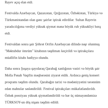
Rayev açıq elan etdi.
Festivalda Azərbaycan, Qazaxıstan, Qırğızıstan, Özbəkistan, Türkiyə və
Türkmənistandan olan gənc şairlər iştirak edirdilər. Sultan Rayevin
yaradıcılığıma verdiyi yüksək qiymət mənə böyük ruh yüksəkliyi bəxş
etdi.
Festivaldan sonra şair Şöhrət Orifin Azərbaycan dilində nəşr olunmuş
“Məktubdur ömrüm” kitabının təqdimatı keçirildi və iştirakçılara
müəllifin kitabı hədiyyə olundu.
Daha sonra Şuşaya qayıdaraq Qarabağ xanlığının vəziri və böyük şair
Molla Pənah Vaqifin məqbərəsini ziyarət etdik. Ardınca geniş konsert
proqramı təqdim olundu. Qarabağın tarixi və mədəniyyətini tərənnüm
edən mahnılar səsləndirildi. Festival iştirakçıları mükafatlandırıldı.
Özbək poeziyası yüksək qiymətləndirildi və hər üç nümayəndəmizə
TÜRKSOY-un döş nişanı təqdim edildi.