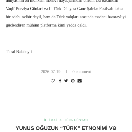
dünyasının ən möhkəm mənəvi dayaqlarından biridir. Bu baxımdan
Vaqif Poeziya Günləri və II Türk Dünyası Gənc Şairlər Festivalı təkcə
bir ədəbi tədbir deyil, həm də Türk xalqları arasında mədəni həmrəyliyi
gücləndirən mühüm platforma kimi yadda qaldı.
Tural Balabəyli
2026-07-19
0 comment
İCTİMAİ
TÜRK DÜNYASI
YUNUS OĞUZUN “TÜRK” ETNONIMI VƏ