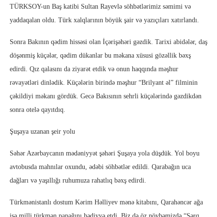
TÜRKSOY-un Baş katibi Sultan Rayevlə söhbətlərimiz səmimi və
yaddaqalan oldu. Türk xalqlarının böyük şair və yazıçıları xatırlandı.
Sonra Bakının qədim hissəsi olan İçərişəhəri gəzdik. Tarixi abidələr, daş
döşənmiş küçələr, qədim dükanlar bu məkana xüsusi gözəllik bəxş
edirdi. Qız qalasını da ziyarət etdik və onun haqqında məşhur
rəvayətləri dinlədik. Küçələrin birində məşhur “Brilyant əl” filminin
çəkildiyi məkanı gördük. Gecə Bakısının sehrli küçələrində gəzdikdən
sonra otelə qayıtdıq.
Şuşaya uzanan şeir yolu
Səhər Azərbaycanın mədəniyyət şəhəri Şuşaya yola düşdük. Yol boyu
avtobusda mahnılar oxundu, ədəbi söhbətlər edildi. Qarabağın uca
dağları və yaşıllığı ruhumuza rahatlıq bəxş edirdi.
Türkmənistanlı dostum Kərim Həlliyev mənə kitabını, Qarahəncər ağa
isə milli türkmən papağını hədiyyə etdi. Biz də öz növbəmizdə “Şərq