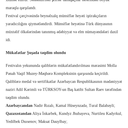
maraqla qarşılandı.
Festival çərçivəsində beynəlxalq münsiflər heyəti iştirakçıların
yaradıcılığını qiymətləndirdi. Münsiflər heyətinə Türk dünyasının
müxtəlif ölkələrindən tanınmış ədəbiyyat və elm nümayəndələri daxil
idi.
Mükafatlar Şuşada təqdim olundu
Festivalın yekununda qaliblərin mükafatlandırılması mərasimi Molla
Pənah Vaqif Muzey-Məqbərə Kompleksinin qarşısında keçirildi.
Qaliblərə medal və sertifikatlar Azərbaycan Respublikasının mədəniyyət
naziri Adil Kərimli və TÜRKSOY-un Baş katibi Sultan Raev tərəfindən
təqdim olundu.
Azərbaycan
dan
Nadir Rızalı, Kamal Hüseynzadə, Tural Balabəyli;
Qazaxıstan
dan
Aliya İnkarbek, Kundyz Jhubayeva, Nurtileu Kadyrkul,
Yedilbek Duısenov, Maksat Dauylbay;