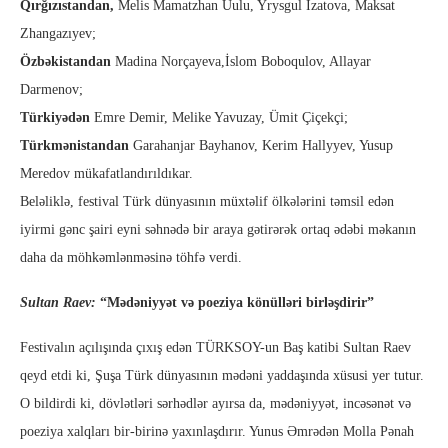
Qırğızıstan
dan
,
Melis Mamatzhan Uulu, Yrysgul Izatova, Maksat
Zhangazıyev;
Özbəkistan
dan
Madina Norçayeva,İslom Boboqulov, Allayar
Darmenov;
Türkiyə
dən
Emre Demir, Melike Yavuzay, Ümit Çiçekçi;
Türkmənistan
dan
Garahanjar Bayhanov, Kerim Hallyyev, Yusup
Meredov mükafatlandırıldıkar.
Beləliklə, festival Türk dünyasının müxtəlif ölkələrini təmsil edən
iyirmi gənc şairi eyni səhnədə bir araya gətirərək ortaq ədəbi məkanın
daha da möhkəmlənməsinə töhfə verdi.
Sultan Raev:
“Mədəniyyət və poeziya könülləri birləşdirir”
Festivalın açılışında çıxış edən TÜRKSOY-un Baş katibi Sultan Raev
qeyd etdi ki, Şuşa Türk dünyasının mədəni yaddaşında xüsusi yer tutur.
O bildirdi ki, dövlətləri sərhədlər ayırsa da, mədəniyyət, incəsənət və
poeziya xalqları bir-birinə yaxınlaşdırır. Yunus Əmrədən Molla Pənah