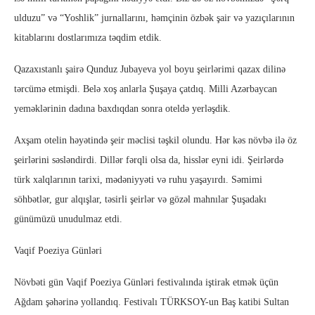
ulduzu” və “Yoshlik” jurnallarını, həmçinin özbək şair və yazıçılarının
kitablarını dostlarımıza təqdim etdik.
Qazaxıstanlı şairə Qunduz Jubayeva yol boyu şeirlərimi qazax dilinə
tərcümə etmişdi. Belə xoş anlarla Şuşaya çatdıq. Milli Azərbaycan
yeməklərinin dadına baxdıqdan sonra oteldə yerləşdik.
Axşam otelin həyətində şeir məclisi təşkil olundu. Hər kəs növbə ilə öz
şeirlərini səsləndirdi. Dillər fərqli olsa da, hisslər eyni idi. Şeirlərdə
türk xalqlarının tarixi, mədəniyyəti və ruhu yaşayırdı. Səmimi
söhbətlər, gur alqışlar, təsirli şeirlər və gözəl mahnılar Şuşadakı
günümüzü unudulmaz etdi.
Vaqif Poeziya Günləri
Növbəti gün Vaqif Poeziya Günləri festivalında iştirak etmək üçün
Ağdam şəhərinə yollandıq. Festivalı TÜRKSOY-un Baş katibi Sultan