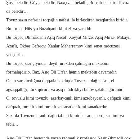
Şuşa belədir; Göyçə belədir; Naxçıvan belədir; Borçalı belədir; Tovuz
da belədir…
Tovuz sazın nəfəsini torpağın nəfəsi ilə birləşdirən ocaqlardan biridir.
Bu torpaq Hüseyn Bozalqanlı kimi zirvə yaradıb.
Bu torpaq Əlimardanlı Aşıq Nəcəf, Xəyyat Mirzə, Aşıq Mirzə, Mikayıl
Azaflı, Əkbər Cəfərov, Xanlar Məhərrəmov kimi sənət möcüzəsi
yetişdirib.
Bu torpaq sazı çiyindən deyil, ürəkdən çalmağın məktəbini
formalaşdırıb. Bax, Aşıq Əli Urfan həmin məktəbin davamıdır.
Onun yaradıcılığına diqqətlə baxdıqda Tovuzun dağ nəfəsi, el
ağsaqqallığı, türk qüruru və aşıq müdrikliyi bütöv şəkildə görünür.
O, tovuzlu kimi tovuzlu, azərbaycanlı kimi azərbaycanlı, qafqazlı kimi
qafqazlı, turanlı kimi turanlı və sənətkar kimi sənətkardır.
Sazı da Tovuzun aranlı-dağlı təbiəti kimidir: sərt, mərd, səmimi və
təbii…
Aşıq Əli Urfan haqqında yazan rəhmətlik professor Nəsir Əhmədli çox