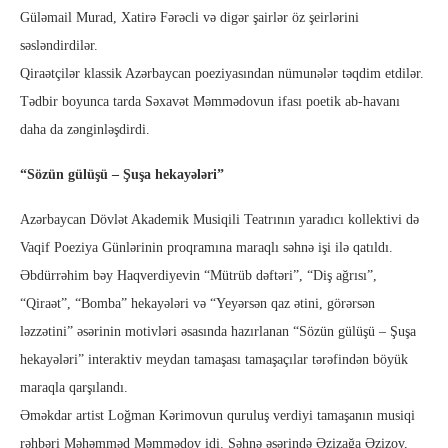
Güləmail Murad, Xatirə Fərəcli və digər şairlər öz şeirlərini
səsləndirdilər.
Qiraətçilər klassik Azərbaycan poeziyasından nümunələr təqdim etdilər.
Tədbir boyunca tarda Səxavət Məmmədovun ifası poetik ab-havanı
daha da zənginləşdirdi.
“Sözün gülüşü – Şuşa hekayələri”
Azərbaycan Dövlət Akademik Musiqili Teatrının yaradıcı kollektivi də
Vaqif Poeziya Günlərinin proqramına maraqlı səhnə işi ilə qatıldı.
Əbdürrəhim bəy Haqverdiyevin “Mütrüb dəftəri”, “Diş ağrısı”,
“Qiraət”, “Bomba” hekayələri və “Yeyərsən qaz ətini, görərsən
ləzzətini” əsərinin motivləri əsasında hazırlanan “Sözün gülüşü – Şuşa
hekayələri” interaktiv meydan tamaşası tamaşaçılar tərəfindən böyük
maraqla qarşılandı.
Əməkdar artist Loğman Kərimovun quruluş verdiyi tamaşanın musiqi
rəhbəri Məhəmməd Məmmədov idi. Səhnə əsərində Əzizağa Əzizov,