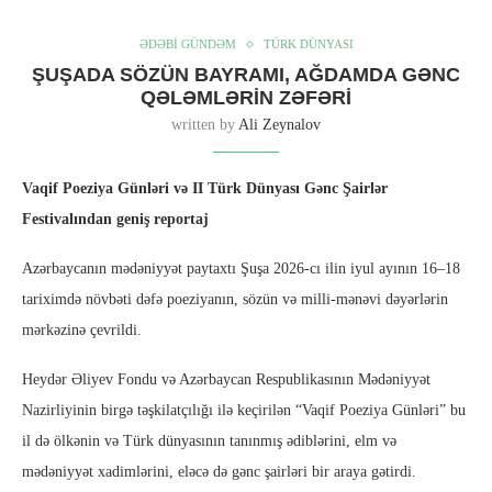
ƏDƏBİ GÜNDƏM
TÜRK DÜNYASI
ŞUŞADA SÖZÜN BAYRAMI, AĞDAMDA GƏNC
QƏLƏMLƏRIN ZƏFƏRI
written by
Ali Zeynalov
Vaqif Poeziya Günləri və II Türk Dünyası Gənc Şairlər
Festivalından geniş reportaj
Azərbaycanın mədəniyyət paytaxtı Şuşa 2026-cı ilin iyul ayının 16–18
tariximdə növbəti dəfə poeziyanın, sözün və milli-mənəvi dəyərlərin
mərkəzinə çevrildi.
Heydər Əliyev Fondu və Azərbaycan Respublikasının Mədəniyyət
Nazirliyinin birgə təşkilatçılığı ilə keçirilən “Vaqif Poeziya Günləri” bu
il də ölkənin və Türk dünyasının tanınmış ədiblərini, elm və
mədəniyyət xadimlərini, eləcə də gənc şairləri bir araya gətirdi.