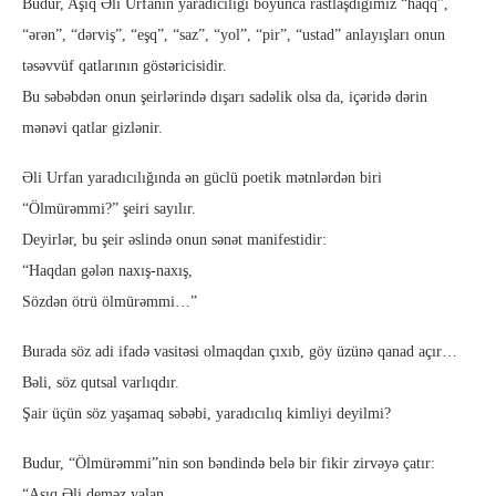
Budur, Aşıq Əli Urfanın yaradıcılığı boyunca rastlaşdığımız “haqq”,
“ərən”, “dərviş”, “eşq”, “saz”, “yol”, “pir”, “ustad” anlayışları onun
təsəvvüf qatlarının göstəricisidir.
Bu səbəbdən onun şeirlərində dışarı sadəlik olsa da, içəridə dərin
mənəvi qatlar gizlənir.
Əli Urfan yaradıcılığında ən güclü poetik mətnlərdən biri
“Ölmürəmmi?” şeiri sayılır.
Deyirlər, bu şeir əslində onun sənət manifestidir:
“Haqdan gələn naxış-naxış,
Sözdən ötrü ölmürəmmi…”
Burada söz adi ifadə vasitəsi olmaqdan çıxıb, göy üzünə qanad açır…
Bəli, söz qutsal varlıqdır.
Şair üçün söz yaşamaq səbəbi, yaradıcılıq kimliyi deyilmi?
Budur, “Ölmürəmmi”nin son bəndində belə bir fikir zirvəyə çatır:
“Aşıq Əli deməz yalan,