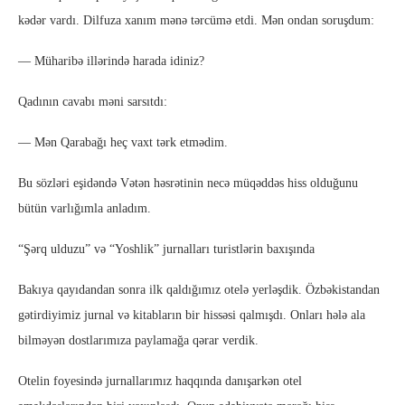
kədər vardı. Dilfuza xanım mənə tərcümə etdi. Mən ondan soruşdum:
— Müharibə illərində harada idiniz?
Qadının cavabı məni sarsıtdı:
— Mən Qarabağı heç vaxt tərk etmədim.
Bu sözləri eşidəndə Vətən həsrətinin necə müqəddəs hiss olduğunu
bütün varlığımla anladım.
“Şərq ulduzu” və “Yoshlik” jurnalları turistlərin baxışında
Bakıya qayıdandan sonra ilk qaldığımız otelə yerləşdik. Özbəkistandan
gətirdiyimiz jurnal və kitabların bir hissəsi qalmışdı. Onları hələ ala
bilməyən dostlarımıza paylamağa qərar verdik.
Otelin foyesində jurnallarımız haqqında danışarkən otel