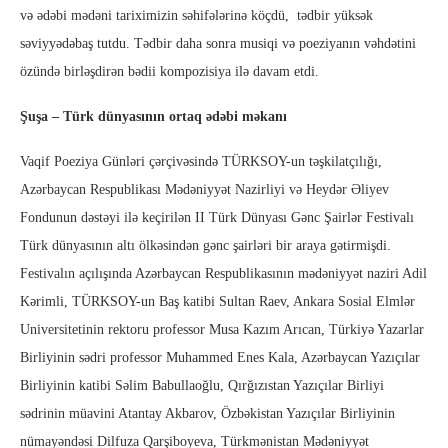
və ədəbi mədəni tariximizin səhifələrinə köçdü, tədbir yüksək
səviyyədəbaş tutdu. Tədbir daha sonra musiqi və poeziyanın vəhdətini
özündə birləşdirən bədii kompozisiya ilə davam etdi.
Şuşa – Türk dünyasının ortaq ədəbi məkanı
Vaqif Poeziya Günləri çərçivəsində TÜRKSOY-un təşkilatçılığı,
Azərbaycan Respublikası Mədəniyyət Nazirliyi və Heydər Əliyev
Fondunun dəstəyi ilə keçirilən II Türk Dünyası Gənc Şairlər Festivalı
Türk dünyasının altı ölkəsindən gənc şairləri bir araya gətirmişdi.
Festivalın açılışında Azərbaycan Respublikasının mədəniyyət naziri Adil
Kərimli, TÜRKSOY-un Baş katibi Sultan Raev, Ankara Sosial Elmlər
Universitetinin rektoru professor Musa Kazım Arıcan, Türkiyə Yazarlar
Birliyinin sədri professor Muhammed Enes Kala, Azərbaycan Yazıçılar
Birliyinin katibi Səlim Babullaoğlu, Qırğızıstan Yazıçılar Birliyi
sədrinin müavini Atantay Akbarov, Özbəkistan Yazıçılar Birliyinin
nümayəndəsi Dilfuza Qarşiboyeva, Türkmənistan Mədəniyyət