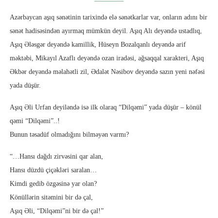
Azərbaycan aşıq sənətinin tarixində elə sənətkarlar var, onların adını bir
sənət hadisəsindən ayırmaq mümkün deyil. Aşıq Alı deyəndə ustadlıq,
Aşıq Ələsgər deyəndə kamillik, Hüseyn Bozalqanlı deyəndə arif
məktəbi, Mikayıl Azaflı deyəndə ozan iradəsi, ağsaqqal xarakteri, Aşıq
Əkbər deyəndə məlahətli zil, Ədalət Nəsibov deyəndə sazın yeni nəfəsi
yada düşür.
Aşıq Əli Urfan deyiləndə isə ilk olaraq “Dilqəmi” yada düşür – könül
qəmi “Dilqəmi”..!
Bunun təsadüf olmadığını bilməyən varmı?
“…Hansı dağdı zirvəsini qar alan,
Hansı düzdü çiçəkləri saralan…
Kimdi gedib özgəsinə yar olan?
Könüllərin sitəmini bir də çal,
Aşıq Əli, “Dilqəmi”ni bir də çal!”