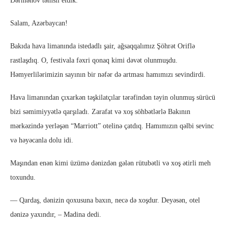
Dərmənov təmsil etdik.
Salam, Azərbaycan!
Bakıda hava limanında istedadlı şair, ağsaqqalımız Şöhrət Oriflə
rastlaşdıq. O, festivala fəxri qonaq kimi dəvət olunmuşdu.
Həmyerlilərimizin sayının bir nəfər də artması hamımızı sevindirdi.
Hava limanından çıxarkən təşkilatçılar tərəfindən təyin olunmuş sürücü
bizi səmimiyyətlə qarşıladı. Zarafat və xoş söhbətlərlə Bakının
mərkəzində yerləşən “Marriott” otelinə çatdıq. Hamımızın qəlbi sevinc
və həyəcanla dolu idi.
Maşından enən kimi üzümə dənizdən gələn rütubətli və xoş ətirli meh
toxundu.
— Qardaş, dənizin qoxusuna baxın, necə də xoşdur. Deyəsən, otel
dənizə yaxındır, – Madina dedi.