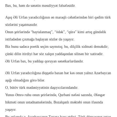
Bax, bu, həm də sənətin məsuliyyət fəlsəfəsidir.
Aşıq Əli Urfan yaradıcılığının ən maraqlı cəhətlərindən biri qədim türk
sözlərini yaşatmasıdır.
Onun şeirlərində “haytalanmaq”, “ödək”, “qürə” kimi artıq gündəlik
istifadədən çıxmağa başlayan sözlər də yaşayır.
Biz bunu sadəcə poetik seçim saymıtıq; bu, dilçilik xidməti deməkdir;
çünki dilin itirdiyi hər söz xalqın yaddaşından silinən bir xatirədir.
Əli Urfan bax, bu yaddaşı qoruyan sənətkarlardandır.
Əli Urfan yaradıcılığına diqqətlə baxan hər kəs onun yalnız Azərbaycan
aşığı olmadığını görə bilər.
O, bütöv türk mədəniyyətinin daşıyıcılarındandır.
Yunus Əmrə ruhu onun şeirlərində, Qurbani nəfəsi sazında, Ələsgər
hikməti onun ustadnamələrində, Bozalqanlı məktəbi onun ifasında
yaşayır.
Bu anlamda o, Azərbaycanın Turana bəxş etdiyi, Türk dünyasının ortaq