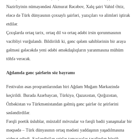
Nazirliyinin nümayəndəsi Akmurat Rəcəbov, Xalq şairi Vahid Əziz,
eləcə də Türk dünyasının çoxsaylı şairləri, yazıçıları və alimləri iştirak
etdilər.
Çıxışlarda ortaq tarix, ortaq dil və ortaq ədəbi irsin qorunmasının
vacibliyi vurğulandı. Bildirildi ki, gənc qələm sahiblərinin bir araya
gəlməsi gələcəkdə yeni ədəbi əməkdaşlıqların yaranmasına mühüm
töhfə verəcək.
Ağdamda gənc şairlərin söz bayramı
Festivalın əsas proqramlarından biri Ağdam Muğam Mərkəzində
keçirildi. Burada Azərbaycan, Türkiyə, Qazaxıstan, Qırğızıstan,
Özbəkistan və Türkmənistandan gəlmiş gənc şairlər öz şeirlərini
səsləndirdilər.
Fərqli poetik üslublar, müxtəlif mövzular və fərqli bədii yanaşmalar bir
məqsədə – Türk dünyasının ortaq mədəni yaddaşının yaşadılmasına
xidmət edirdi. Səsləndirilən şeirlər tamaşaçılar tərəfindən böyük