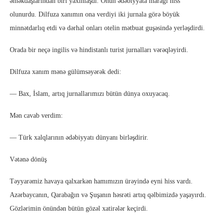
əməkdaşlarından biri yaxınlaşdı. Onun ədəbiyyata marağı hiss
olunurdu. Dilfuza xanımın ona verdiyi iki jurnala görə böyük
minnətdarlıq etdi və dərhal onları otelin mətbuat guşəsində yerləşdirdi.
Orada bir neçə ingilis və hindistanlı turist jurnalları vərəqləyirdi.
Dilfuza xanım mənə gülümsəyərək dedi:
— Bax, İslam, artıq jurnallarımızı bütün dünya oxuyacaq.
Mən cavab verdim:
— Türk xalqlarının ədəbiyyatı dünyanı birləşdirir.
Vətənə dönüş
Təyyarəmiz havaya qalxarkən hamımızın ürəyində eyni hiss vardı.
Azərbaycanın, Qarabağın və Şuşanın həsrəti artıq qəlbimizdə yaşayırdı.
Gözlərimin önündən bütün gözəl xatirələr keçirdi.