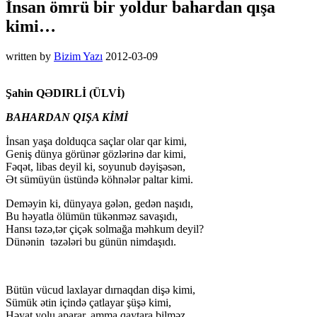
İnsan ömrü bir yoldur bahardan qışa
kimi…
written by
Bizim Yazı
2012-03-09
Şahin QƏDIRLİ (ÜLVİ)
BAHARDAN QIŞA KİMİ
İnsan yaşa dolduqca saçlar olar qar kimi,
Geniş dünya görünər gözlərinə dar kimi,
Fəqət, libas deyil ki, soyunub dəyişəsən,
Ət sümüyün üstündə köhnələr paltar kimi.
Deməyin ki, dünyaya gələn, gedən naşıdı,
Bu həyatla ölümün tükənməz savaşıdı,
Hansı təzə,tər çiçək solmağa məhkum deyil?
Dünənin təzələri bu günün nimdaşıdı.
Bütün vücud laxlayar dırnaqdan dişə kimi,
Sümük ətin içində çatlayar şüşə kimi,
Həyat yolu aparar, amma qaytara bilməz,