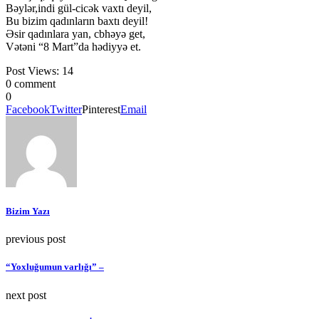
Bəylər,indi gül-cicək vaxtı deyil,
Bu bizim qadınların baxtı deyil!
Əsir qadınlara yan, cbhəyə get,
Vətəni “8 Mart”da hədiyyə et.
Post Views:
14
0 comment
0
Facebook
Twitter
Pinterest
Email
Bizim Yazı
previous post
“Yoxluğumun varlığı” –
next post