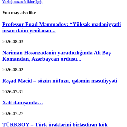
Varlığımızın folklor İşığı
You may also like
Professor Fuad Məmmədov: “Yüksək mədəniyyətli
insan daim yenilənən...
2026-08-03
Nəriman Həsənzadənin yaradıcılığında Ali Baş
Komandan, Azərbaycan ordusu...
2026-08-02
Rəşad Məcid – sözün nüfuzu, qələmin məsuliyyəti
2026-07-31
Xətt danışanda…
2026-07-27
TÜRKSOY – Türk ürəklərini birləşdirən kök