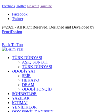
Facebook
Twitter
Linkedin
Youtube
Facebook
Twitter
@2021 - All Right Reserved. Designed and Developed by
PenciDesign
Back To Top
TÜRK DÜNYASI
AŞIQ SƏNƏTİ
TÜRK DÜNYASI
ƏDƏBİYYAT
ŞEİR
HEKAYƏ
DRAM
ƏDƏBİ TƏNQİD
SÖHBƏTLƏR
YAZILAR
İCTİMAİ
YENİLİKLƏR
QOY ŞƏKİL DANIŞSIN…