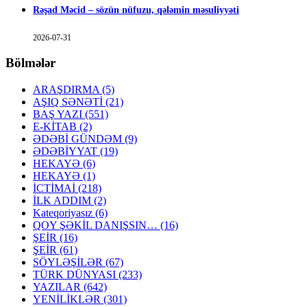
Rəşad Məcid – sözün nüfuzu, qələmin məsuliyyəti
2026-07-31
Bölmələr
ARAŞDIRMA
(5)
AŞIQ SƏNƏTİ
(21)
BAŞ YAZI
(551)
E-KİTAB
(2)
ƏDƏBİ GÜNDƏM
(9)
ƏDƏBİYYAT
(19)
HEKAYƏ
(6)
HEKAYƏ
(1)
İCTİMAİ
(218)
İLK ADDIM
(2)
Kateqoriyasız
(6)
QOY ŞƏKİL DANIŞSIN…
(16)
ŞEİR
(16)
ŞEİR
(61)
SÖYLƏŞİLƏR
(67)
TÜRK DÜNYASI
(233)
YAZILAR
(642)
YENİLİKLƏR
(301)