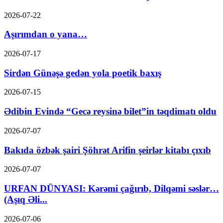
2026-07-22
Aşırımdan o yana…
2026-07-17
Sirdən Günəşə gedən yola poetik baxış
2026-07-15
Ədibin Evində “Gecə reysinə bilet”in təqdimatı oldu
2026-07-07
Bakıda özbək şairi Şöhrət Arifin şeirlər kitabı çıxıb
2026-07-07
URFAN DÜNYASI: Kərəmi çağırıb, Dilqəmi səslər…
(Aşıq Əli...
2026-07-06