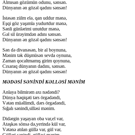
Almısan gözümün odunu, sənsən.
Dünyanın ən gözəl qadını sənsən!
İstəsən zülm elə, qan uddur mənə,
Eşqi göz yaşımla yudurtdur mənə,
Sənli günlərimi unutdur mənə,
Gəl sil ürəyimdən adını sənsən.
Dünyanın ən gözəl qadını sənsən!
Sən də divanəsən, bir al boynuna,
Mənim tək düşmüsən sevda oynuna,
Zaman qocaltmamış girim qoynuna,
Cıxaraq dünyanın dadını, sənsən.
Dünyanın ən gözəl qadını sənsən!
MƏDƏSİ SƏNİNDİ KƏLLƏSİ MƏNİM
Anlaya bilmirəm axı nədəndi?
Dünya həqiqəti tərs örgədəndi,
Vətən müəllimdi, dərs örgədəndi,
Sığalı sənindi,silləsi mənim.
Didərgin yaşayan oba var,el var,
Atəşkəs sönsə də,yerində kül var,
Vətənə atılan güllə var, gül var,
Gülləri sənindi, gülləsi mənim.