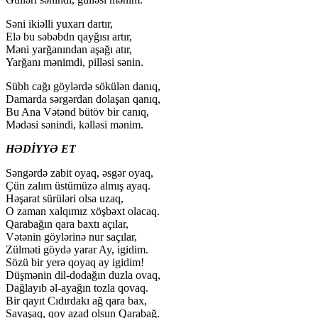
Səni ikiəlli yuxarı dartır,
Elə bu səbəbdn qayğısı artır,
Məni yarğanından aşağı atır,
Yarğanı mənimdi, pilləsi sənin.
Sübh cağı göylərdə sökülən danıq,
Damarda sərgərdan dolaşan qanıq,
Bu Ana Vətənd bütöv bir canıq,
Mədəsi sənindi, kəlləsi mənim.
HƏDİYYƏ ET
Səngərdə zabit oyaq, əsgər oyaq,
Çün zalım üstümüzə almış ayaq.
Həşarat sürüləri olsa uzaq,
O zaman xalqımız xöşbəxt olacaq.
Qarabağın qara baxtı açılar,
Vətənin göylərinə nur saçılar,
Zülməti göydə yarar Ay, igidim.
Sözü bir yerə qoyaq ay igidim!
Düşmənin dil-dodağın duzla ovaq,
Dağlayıb əl-ayağın tozla qovaq.
Bir qayıt Cıdırdakı ağ qara bax,
Savaşaq, qoy azad olsun Qarabağ.