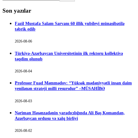
Son yazılar
Fazil Mustafa Salam Sarvanı 60 illik yubileyi münasibətilə
təbrik edib
2026-08-06
Türkiyə-Azərbaycan Universitetinin ilk rektoru kollektivə
təqdim olunub
2026-08-04
Professor Fuad Məmmədov: “Yüksək mədəniyyətli insan daim
yenilənən strateji milli resursdur” –MÜSAHİBƏ
2026-08-03
Nəriman Həsənzadənin yaradıcılığında Ali Baş Komandan,
Azərbaycan ordusu və xalq birliyi
2026-08-02