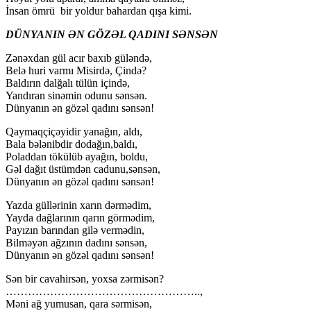
İnsan ömrü bir yoldur bahardan qışa kimi.
DÜNYANIN ƏN GÖZƏL QADINI SƏNSƏN
Zənəxdan gül acır baxıb güləndə,
Belə huri varmı Misirdə, Çində?
Baldırın dalğalı tülün içində,
Yandıran sinəmin odunu sənsən.
Dünyanın ən gözəl qadını sənsən!
Qaymaqçiçəyidir yanağın, aldı,
Bala bələnibdir dodağın,baldı,
Poladdan tökülüb ayağın, boldu,
Gəl dağıt üstümdən cadunu,sənsən,
Dünyanın ən gözəl qadını sənsən!
Yazda güllərinin xarın dərmədim,
Yayda dağlarının qarın görmədim,
Payızın barından gilə vermədin,
Bilməyən ağzının dadını sənsən,
Dünyanın ən gözəl qadını sənsən!
Sən bir cavahirsən, yoxsa zərmisən?
……………………………………………..,
Məni ağ yumusan, qara sərmisən,