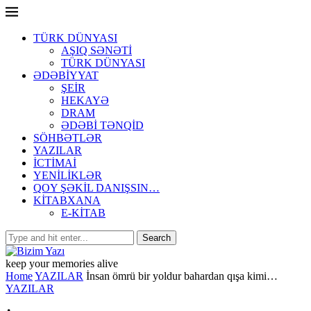
TÜRK DÜNYASI
AŞIQ SƏNƏTİ
TÜRK DÜNYASI
ƏDƏBİYYAT
ŞEİR
HEKAYƏ
DRAM
ƏDƏBİ TƏNQİD
SÖHBƏTLƏR
YAZILAR
İCTİMAİ
YENİLİKLƏR
QOY ŞƏKİL DANIŞSIN…
KİTABXANA
E-KİTAB
keep your memories alive
Home
YAZILAR
İnsan ömrü bir yoldur bahardan qışa kimi…
YAZILAR