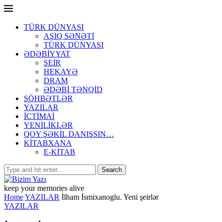
TÜRK DÜNYASI
AŞIQ SƏNƏTİ
TÜRK DÜNYASI
ƏDƏBİYYAT
ŞEİR
HEKAYƏ
DRAM
ƏDƏBİ TƏNQİD
SÖHBƏTLƏR
YAZILAR
İCTİMAİ
YENİLİKLƏR
QOY ŞƏKİL DANIŞSIN…
KİTABXANA
E-KİTAB
keep your memories alive
Home
YAZILAR
İlham İsmixanoglu. Yeni şeirlər
YAZILAR