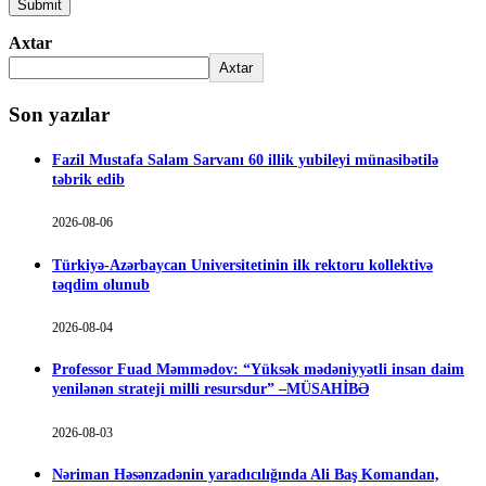
Axtar
Axtar
Son yazılar
Fazil Mustafa Salam Sarvanı 60 illik yubileyi münasibətilə
təbrik edib
2026-08-06
Türkiyə-Azərbaycan Universitetinin ilk rektoru kollektivə
təqdim olunub
2026-08-04
Professor Fuad Məmmədov: “Yüksək mədəniyyətli insan daim
yenilənən strateji milli resursdur” –MÜSAHİBƏ
2026-08-03
Nəriman Həsənzadənin yaradıcılığında Ali Baş Komandan,