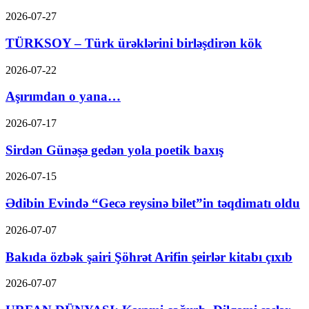
2026-07-27
TÜRKSOY – Türk ürəklərini birləşdirən kök
2026-07-22
Aşırımdan o yana…
2026-07-17
Sirdən Günəşə gedən yola poetik baxış
2026-07-15
Ədibin Evində “Gecə reysinə bilet”in təqdimatı oldu
2026-07-07
Bakıda özbək şairi Şöhrət Arifin şeirlər kitabı çıxıb
2026-07-07