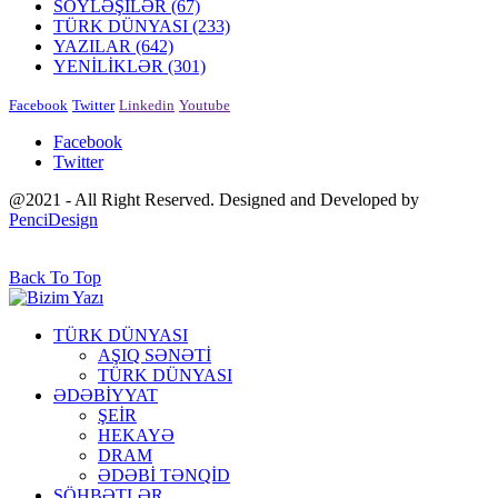
SÖYLƏŞİLƏR
(67)
TÜRK DÜNYASI
(233)
YAZILAR
(642)
YENİLİKLƏR
(301)
Facebook
Twitter
Linkedin
Youtube
Facebook
Twitter
@2021 - All Right Reserved. Designed and Developed by
PenciDesign
Back To Top
TÜRK DÜNYASI
AŞIQ SƏNƏTİ
TÜRK DÜNYASI
ƏDƏBİYYAT
ŞEİR
HEKAYƏ
DRAM
ƏDƏBİ TƏNQİD
SÖHBƏTLƏR