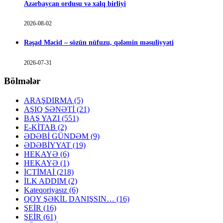
Azərbaycan ordusu və xalq birliyi
2026-08-02
Rəşad Məcid – sözün nüfuzu, qələmin məsuliyyəti
2026-07-31
Bölmələr
ARAŞDIRMA
(5)
AŞIQ SƏNƏTİ
(21)
BAŞ YAZI
(551)
E-KİTAB
(2)
ƏDƏBİ GÜNDƏM
(9)
ƏDƏBİYYAT
(19)
HEKAYƏ
(6)
HEKAYƏ
(1)
İCTİMAİ
(218)
İLK ADDIM
(2)
Kateqoriyasız
(6)
QOY ŞƏKİL DANIŞSIN…
(16)
ŞEİR
(16)
ŞEİR
(61)