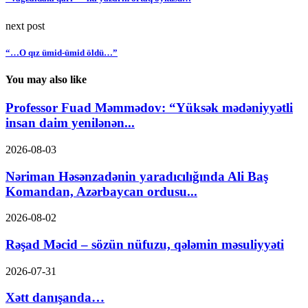
next post
“…O qız ümid-ümid öldü…”
You may also like
Professor Fuad Məmmədov: “Yüksək mədəniyyətli
insan daim yenilənən...
2026-08-03
Nəriman Həsənzadənin yaradıcılığında Ali Baş
Komandan, Azərbaycan ordusu...
2026-08-02
Rəşad Məcid – sözün nüfuzu, qələmin məsuliyyəti
2026-07-31
Xətt danışanda…