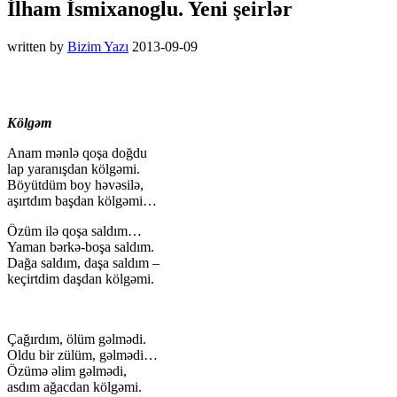
İlham İsmixanoglu. Yeni şeirlər
written by
Bizim Yazı
2013-09-09
Kölgəm
Anam mənlə qoşa doğdu
lap yaranışdan kölgəmi.
Böyütdüm boy həvəsilə,
aşırtdım başdan kölgəmi…
Özüm ilə qoşa saldım…
Yaman bərkə-boşa saldım.
Dağa saldım, daşa saldım –
keçirtdim daşdan kölgəmi.
Çağırdım, ölüm gəlmədi.
Oldu bir zülüm, gəlmədi…
Özümə əlim gəlmədi,
asdım ağacdan kölgəmi.