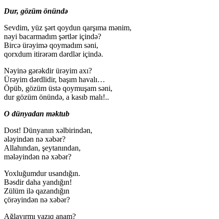
Dur, gözüm önündə
Sevdim, yüz şərt qoydun qarşıma mənim,
nəyi bacarmadım şərtlər içində?
Bircə ürəyimə qoymadım səni,
qorxdum itirərəm dərdlər içində.
Nəyinə gərəkdir ürəyim axı?
Ürəyim dərdlidir, başım havalı…
Öpüb, gözüm üstə qoymuşam səni,
dur gözüm önündə, a kasıb malı!..
O dünyadan məktub
Dost! Dünyanın xəlbirindən,
ələyindən nə xəbər?
Allahından, şeytanından,
mələyindən nə xəbər?
Yoxluğumdur usandığın.
Bəsdir daha yandığın!
Zülüm ilə qazandığın
çörəyindən nə xəbər?
Ağlayırmı yazıq anam?