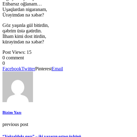
Etibarsız oğlanam…
Uşaqlardan nigaranam,
Ürəyimdən nə xəbər?
Göz yaşınla gül bitirdin,
qəbrim üstə gətirdin.
İlham kimi dost itirdin,
kürəyindən nə xəbər?
Post Views:
15
0 comment
0
Facebook
Twitter
Pinterest
Email
Bizim Yazı
previous post
“Vağzaldakı qarı” – iki yazarın ortaq öyküsü…