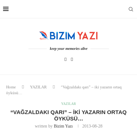
keep your memories alive
Home
YAZILAR
“Vağzaldakı qarı” – iki yazarın ortaq
öyküsü…
YAZILAR
“VAĞZALDAKI QARI” – IKI YAZARIN ORTAQ
ÖYKÜSÜ…
written by
Bizim Yazı
2013-08-28