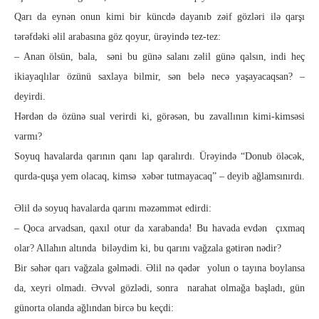
Qarı da eynən onun kimi bir küncdə dayanıb zəif gözləri ilə qarşı
tərəfdəki əlil arabasına göz qoyur, ürəyində tez-tez:
– Anan ölsün, bala, səni bu günə salanı zəlil günə qalsın, indi heç
ikiayaqlılar özünü saxlaya bilmir, sən belə necə yaşayacaqsan? –
deyirdi.
Hərdən də özünə sual verirdi ki, görəsən, bu zavallının kimi-kimsəsi
varmı?
Soyuq havalarda qarının qanı lap qaralırdı. Ürəyində “Donub öləcək,
qurda-quşa yem olacaq, kimsə xəbər tutmayacaq” – deyib ağlamsınırdı.
Əlil də soyuq havalarda qarını məzəmmət edirdi:
– Qoca arvadsan, qaxıl otur da xarabanda! Bu havada evdən çıxmaq
olar? Allahın altında biləydim ki, bu qarını vağzala gətirən nədir?
Bir səhər qarı vağzala gəlmədi. Əlil nə qədər yolun o tayına boylansa
da, xeyri olmadı. Əvvəl gözlədi, sonra narahat olmağa başladı, gün
günorta olanda ağlından bircə bu keçdi: