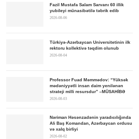
Fazil Mustafa Salam Sarvanı 60 illik
yubileyi münasibətilə təbrik edib
2026-08-06
Türkiyə-Azərbaycan Universitetinin ilk
rektoru kollektivə təqdim olunub
2026-08-04
Professor Fuad Məmmədov: “Yüksək
mədəniyyətli insan daim yenilənən
strateji milli resursdur” –MÜSAHİBƏ
2026-08-03
Nəriman Həsənzadənin yaradıcılığında
Ali Baş Komandan, Azərbaycan ordusu
və xalq birliyi
2026-08-02