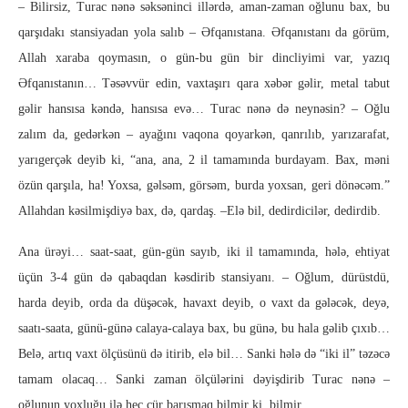
– Bilirsiz, Turac nənə səksəninci illərdə, aman-zaman oğlunu bax, bu
qarşıdakı stansiyadan yola salıb – Əfqanıstana. Əfqanıstanı da görüm,
Allah xaraba qoymasın, o gün-bu gün bir dincliyimi var, yazıq
Əfqanıstanın… Təsəvvür edin, vaxtaşırı qara xəbər gəlir, metal tabut
gəlir hansısa kəndə, hansısa evə… Turac nənə də neynəsin? – Oğlu
zalım da, gedərkən – ayağını vaqona qoyarkən, qanrılıb, yarızarafat,
yarıgerçək deyib ki, “ana, ana, 2 il tamamında burdayam. Bax, məni
özün qarşıla, ha! Yoxsa, gəlsəm, görsəm, burda yoxsan, geri dönəcəm.”
Allahdan kəsilmişdiyə bax, də, qardaş. –Elə bil, dedirdicilər, dedirdib.
Ana ürəyi… saat-saat, gün-gün sayıb, iki il tamamında, hələ, ehtiyat
üçün 3-4 gün də qabaqdan kəsdirib stansiyanı. – Oğlum, dürüstdü,
harda deyib, orda da düşəcək, havaxt deyib, o vaxt da gələcək, deyə,
saatı-saata, günü-günə calaya-calaya bax, bu günə, bu hala gəlib çıxıb…
Belə, artıq vaxt ölçüsünü də itirib, elə bil… Sanki hələ də “iki il” təzəcə
tamam olacaq… Sanki zaman ölçülərini dəyişdirib Turac nənə –
oğlunun yoxluğu ilə heç cür barışmaq bilmir ki, bilmir…