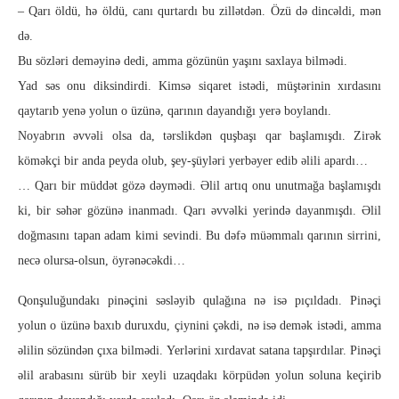
– Qarı öldü, hə öldü, canı qurtardı bu zillətdən. Özü də dincəldi, mən
də.
Bu sözləri deməyinə dedi, amma gözünün yaşını saxlaya bilmədi.
Yad səs onu diksindirdi. Kimsə siqaret istədi, müştərinin xırdasını
qaytarıb yenə yolun o üzünə, qarının dayandığı yerə boylandı.
Noyabrın əvvəli olsa da, tərslikdən quşbaşı qar başlamışdı. Zirək
köməkçi bir anda peyda olub, şey-şüyləri yerbəyer edib əlili apardı…
… Qarı bir müddət gözə dəymədi. Əlil artıq onu unutmağa başlamışdı
ki, bir səhər gözünə inanmadı. Qarı əvvəlki yerində dayanmışdı. Əlil
doğmasını tapan adam kimi sevindi. Bu dəfə müəmmalı qarının sirrini,
necə olursa-olsun, öyrənəcəkdi…
Qonşuluğundakı pinəçini səsləyib qulağına nə isə pıçıldadı. Pinəçi
yolun o üzünə baxıb duruxdu, çiynini çəkdi, nə isə demək istədi, amma
əlilin sözündən çıxa bilmədi. Yerlərini xırdavat satana tapşırdılar. Pinəçi
əlil arabasını sürüb bir xeyli uzaqdakı körpüdən yolun soluna keçirib