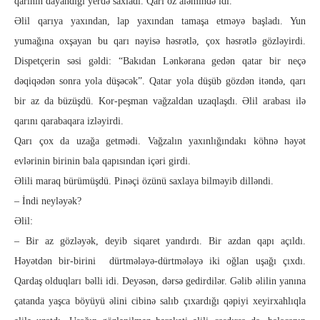
qarının dayandığı yerdə saxladı. Qarı öz aləmində idi.
Əlil qarıya yaxından, lap yaxından tamaşa etməyə başladı. Yun
yumağına oxşayan bu qarı nəyisə həsrətlə, çox həsrətlə gözləyirdi.
Dispetçerin səsi gəldi: “Bakıdan Lənkərana gedən qatar bir neçə
dəqiqədən sonra yola düşəcək”. Qatar yola düşüb gözdən itəndə, qarı
bir az da büzüşdü. Kor-peşman vağzaldan uzaqlaşdı. Əlil arabası ilə
qarını qarabaqara izləyirdi.
Qarı çox da uzağa getmədi. Vağzalın yaxınlığındakı köhnə həyət
evlərinin birinin bala qapısından içəri girdi.
Əlili maraq bürümüşdü. Pinəçi özünü saxlaya bilməyib dilləndi.
– İndi neyləyək?
Əlil:
– Bir az gözləyək, deyib siqaret yandırdı. Bir azdan qapı açıldı.
Həyətdən bir-birini dürtmələyə-dürtmələyə iki oğlan uşağı çıxdı.
Qardaş olduqları bəlli idi. Deyəsən, dərsə gedirdilər. Gəlib əlilin yanına
çatanda yaşca böyüyü əlini cibinə salıb çıxardığı qəpiyi xeyirxahlıqla