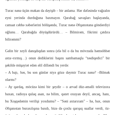
Turac nənə üçün məkan da dəyişib – bir anlama. Hər dəfəsində vağzalın
eyni yerində durduğuna baxmayın. Qarabağ savaşları başlayanda,
camaat cəbhə xəbərlərini bölüşəndə, Turac nənə Əfqanıstana göndərdiyi
oğlunu… Qarabağda döyüşdürürdü… – Bilmirəm, fikrimi çatdıra
bilirəmmi?
Gəlin bir xeyli danışdıqdan sonra (elə bil o da bu mövzuda həmsöhbət
axta¬rırmış…) onun dediklərini başını sambamaqla “təsdiqedici” bir
şəkildə müşayiət edən əlil dilləndi bu yerdə:
– A bajı, bəs, bu son günlər niyə gözə dəymir Turac nənə? –Bilmək
olarmı?
– Ay qardaş, möcüzə kimi bir şeydir – o arvad düz-əməlli televizora
baxan, radioya qulaq asan, nə bilim, qəzet oxuyan deyil, ancaq, hanı,
bu Xoşqədəmin verilişi yoxdumu? – “Səni axtarıram” – hə, bax, onun
Əfqanıstan buraxılışına baxdı, bizə də çoxlu qarışıq suallar verdi, öz-