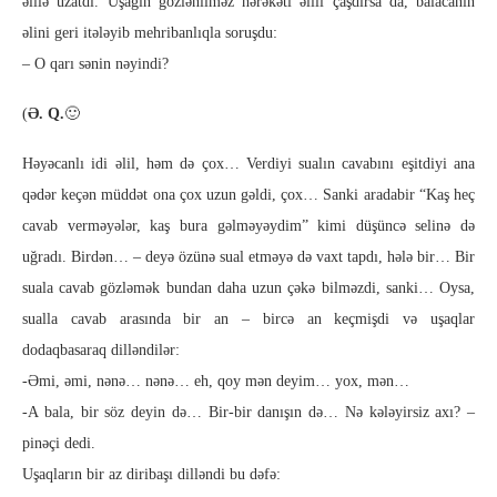
əlilə uzatdı. Uşağın gözlənilməz hərəkəti əlili çaşdırsa da, balacanın
əlini geri itələyib mehribanlıqla soruşdu:
– O qarı sənin nəyindi?
(
Ə. Q.
🙂
Həyəcanlı idi əlil, həm də çox… Verdiyi sualın cavabını eşitdiyi ana
qədər keçən müddət ona çox uzun gəldi, çox… Sanki aradabir “Kaş heç
cavab verməyələr, kaş bura gəlməyəydim” kimi düşüncə selinə də
uğradı. Birdən… – deyə özünə sual etməyə də vaxt tapdı, hələ bir… Bir
suala cavab gözləmək bundan daha uzun çəkə bilməzdi, sanki… Oysa,
sualla cavab arasında bir an – bircə an keçmişdi və uşaqlar
dodaqbasaraq dilləndilər:
-Əmi, əmi, nənə… nənə… eh, qoy mən deyim… yox, mən…
-A bala, bir söz deyin də… Bir-bir danışın də… Nə kələyirsiz axı? –
pinəçi dedi.
Uşaqların bir az diribaşı dilləndi bu dəfə: