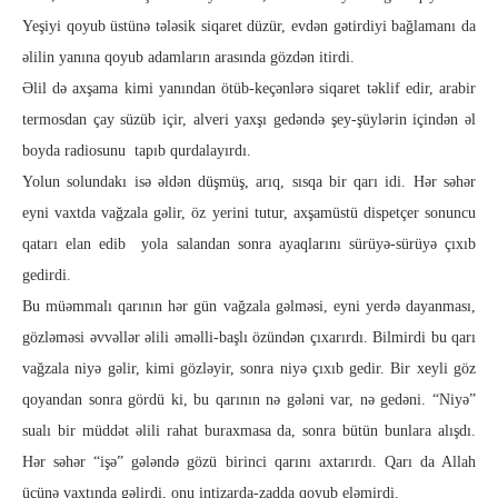
Yeşiyi qoyub üstünə tələsik siqaret düzür, evdən gətirdiyi bağlamanı da
əlilin yanına qoyub adamların arasında gözdən itirdi.
Əlil də axşama kimi yanından ötüb-keçənlərə siqaret təklif edir, arabir
termosdan çay süzüb içir, alveri yaxşı gedəndə şey-şüylərin içindən əl
boyda radiosunu tapıb qurdalayırdı.
Yolun solundakı isə əldən düşmüş, arıq, sısqa bir qarı idi. Hər səhər
eyni vaxtda vağzala gəlir, öz yerini tutur, axşamüstü dispetçer sonuncu
qatarı elan edib yola salandan sonra ayaqlarını sürüyə-sürüyə çıxıb
gedirdi.
Bu müəmmalı qarının hər gün vağzala gəlməsi, eyni yerdə dayanması,
gözləməsi əvvəllər əlili əməlli-başlı özündən çıxarırdı. Bilmirdi bu qarı
vağzala niyə gəlir, kimi gözləyir, sonra niyə çıxıb gedir. Bir xeyli göz
qoyandan sonra gördü ki, bu qarının nə gələni var, nə gedəni. “Niyə”
sualı bir müddət əlili rahat buraxmasa da, sonra bütün bunlara alışdı.
Hər səhər “işə” gələndə gözü birinci qarını axtarırdı. Qarı da Allah
üçünə vaxtında gəlirdi, onu intizarda-zadda qoyub eləmirdi.