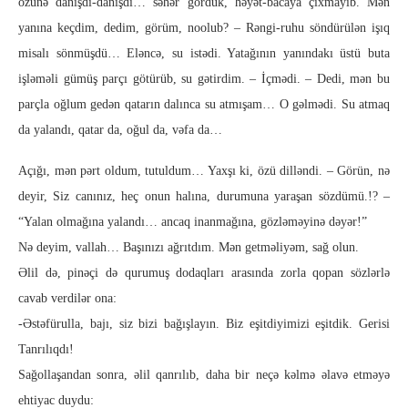
özünə danışdı-danışdı… səhər gördük, həyət-bacaya çıxmayıb. Mən
yanına keçdim, dedim, görüm, noolub? – Rəngi-ruhu söndürülən işıq
misalı sönmüşdü… Eləncə, su istədi. Yatağının yanındakı üstü buta
işləməli gümüş parçı götürüb, su gətirdim. – İçmədi. – Dedi, mən bu
parçla oğlum gedən qatarın dalınca su atmışam… O gəlmədi. Su atmaq
da yalandı, qatar da, oğul da, vəfa da…
Açığı, mən pərt oldum, tutuldum… Yaxşı ki, özü dilləndi. – Görün, nə
deyir, Siz canınız, heç onun halına, durumuna yaraşan sözdümü.!? –
“Yalan olmağına yalandı… ancaq inanmağına, gözləməyinə dəyər!”
Nə deyim, vallah… Başınızı ağrıtdım. Mən getməliyəm, sağ olun.
Əlil də, pinəçi də qurumuş dodaqları arasında zorla qopan sözlərlə
cavab verdilər ona:
-Əstəfürulla, bajı, siz bizi bağışlayın. Biz eşitdiyimizi eşitdik. Gerisi
Tanrılıqdı!
Sağollaşandan sonra, əlil qanrılıb, daha bir neçə kəlmə əlavə etməyə
ehtiyac duydu: