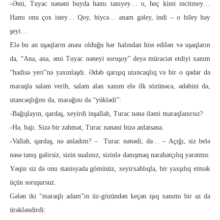
-Əmi, Tuyac nənəni buyda hamı tanıyey… o, heç kimi incitmey…
Hamı onu çox istey… Qoy, biycə… anam gəley, indi – o biley həy
şeyi…
Elə bu an uşaqların anası olduğu hər halından hiss edilən və uşaqların
da, “Ana, ana, əmi Tuyac nəneyi soruşoy” deyə müraciət etdiyi xanım
“hadisə yeri”nə yaxınlaşdı. Ədəb qarışıq utancaqlıq və bir o qədər də
maraqla salam verib, salam alan xanım elə ilk sözünəcə, ədəbini də,
utancaqlığını da, marağını da “yüklədi”:
-Bağışlayın, qardaş, xeyirdi inşallah, Turac nənə iləmi maraqlanırsız?
-Hə, bajı. Sizə bir zəhmət, Turac nənəni bizə anlatsana.
-Vallah, qardaş, nə anladım? – Turac nənədi, də… – Açığı, siz belə
nəsə tanış gəlirsiz, sizin sualınız, sizinlə danışmaq narahatçılıq yaratmır.
Yəqin siz də onu stanisyada gömüsüz, xeyirxahlıqla, bir yaxşılıq etmək
üçün soruşursuz.
Gələn iki “maraqlı adam”ın üz-gözündən keçən işıq xanımı bir az da
ürəkləndirdi: