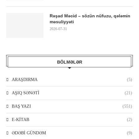
Rəşad Məcid – sözün nüfuzu, qələmin
məsuliyyəti
2026-07-31
BÖLMƏLƏR
ARAŞDIRMA
(5)
AŞIQ SƏNƏTİ
(21)
BAŞ YAZI
(551)
E-KİTAB
(2)
ƏDƏBİ GÜNDƏM
(9)