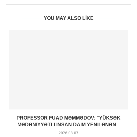
YOU MAY ALSO LIKE
PROFESSOR FUAD MƏMMƏDOV: “YÜKSƏK
MƏDƏNIYYƏTLI INSAN DAIM YENILƏNƏN...
2026-08-03