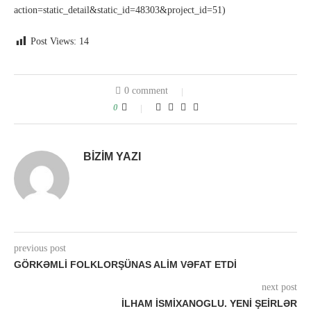
action=static_detail&static_id=48303&project_id=51)
Post Views:
14
0 comment
0
BIZIM YAZI
previous post
GÖRKƏMLI FOLKLORŞÜNAS ALIM VƏFAT ETDI
next post
İLHAM İSMIXANOGLU. YENI ŞEIRLƏR