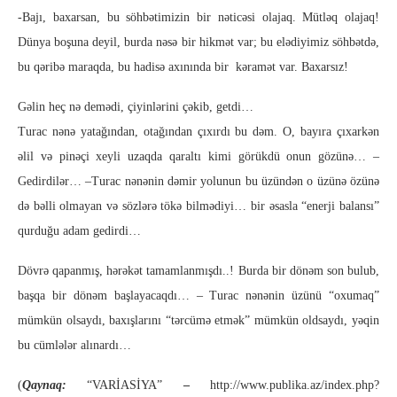
-Bajı, baxarsan, bu söhbətimizin bir nəticəsi olajaq. Mütləq olajaq!
Dünya boşuna deyil, burda nəsə bir hikmət var; bu elədiyimiz söhbətdə,
bu qəribə maraqda, bu hadisə axınında bir kəramət var. Baxarsız!
Gəlin heç nə demədi, çiyinlərini çəkib, getdi…
Turac nənə yatağından, otağından çıxırdı bu dəm. O, bayıra çıxarkən
əlil və pinəçi xeyli uzaqda qaraltı kimi görükdü onun gözünə… –
Gedirdilər… –Turac nənənin dəmir yolunun bu üzündən o üzünə özünə
də bəlli olmayan və sözlərə tökə bilmədiyi… bir əsasla “enerji balansı”
qurduğu adam gedirdi…
Dövrə qapanmış, hərəkət tamamlanmışdı..! Burda bir dönəm son bulub,
başqa bir dönəm başlayacaqdı… – Turac nənənin üzünü “oxumaq”
mümkün olsaydı, baxışlarını “tərcümə etmək” mümkün oldsaydı, yəqin
bu cümlələr alınardı…
(
Qaynaq:
“VARİASİYA”
–
http://www.publika.az/index.php?