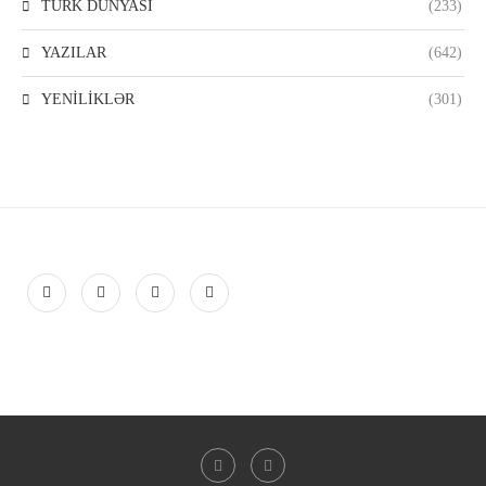
TÜRK DÜNYASI
(233)
YAZILAR
(642)
YENİLİKLƏR
(301)