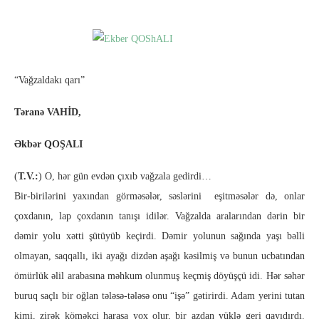
“Vağzaldakı qarı”
Təranə VAHİD,
Əkbər QOŞALI
(
T.V.:
) O, hər gün evdən çıxıb vağzala gedirdi…
Bir-birilərini yaxından görməsələr, səslərini eşitməsələr də, onlar
çoxdanın, lap çoxdanın tanışı idilər. Vağzalda aralarından dərin bir
dəmir yolu xətti şütüyüb keçirdi.
Dəmir yolunun sağında yaşı bəlli
olmayan, saqqallı, iki ayağı dizdən aşağı kəsilmiş və bunun ucbatından
ömürlük əlil arabasına məhkum olunmuş keçmiş döyüşçü idi. Hər səhər
buruq saçlı bir oğlan tələsə-tələsə onu “işə” gətirirdi. Adam yerini tutan
kimi, zirək köməkçi harasa yox olur, bir azdan yüklə geri qayıdırdı.