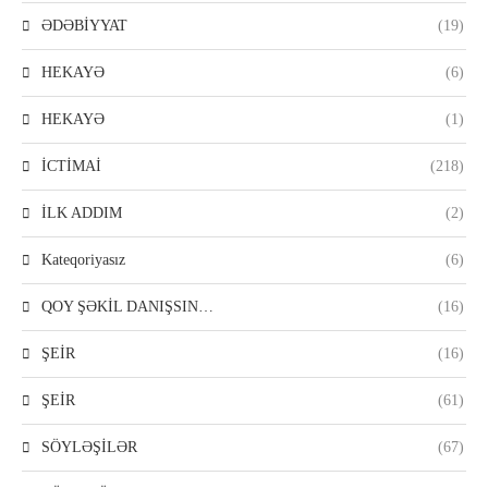
ƏDƏBİYYAT
(19)
HEKAYƏ
(6)
HEKAYƏ
(1)
İCTİMAİ
(218)
İLK ADDIM
(2)
Kateqoriyasız
(6)
QOY ŞƏKİL DANIŞSIN…
(16)
ŞEİR
(16)
ŞEİR
(61)
SÖYLƏŞİLƏR
(67)