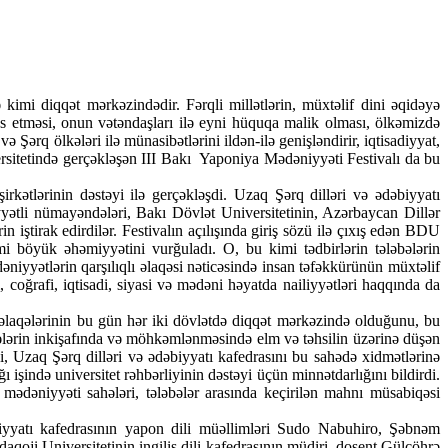
kimi diqqət mərkəzindədir. Fərqli millətlərin, müxtəlif dini əqidəyə
ss etməsi, onun vətəndaşları ilə eyni hüquqa malik olması, ölkəmizdə
Şərq ölkələri ilə münasibətlərini ildən-ilə genişləndirir, iqtisadiyyat,
versitetində gerçəkləşən III Bakı Yaponiya Mədəniyyəti Festivalı da bu
kətlərinin dəstəyi ilə gerçəkləşdi. Uzaq Şərq dilləri və ədəbiyyatı
hiyyətli nümayəndələri, Bakı Dövlət Universitetinin, Azərbaycan Dillər
n iştirak edirdilər. Festivalın açılışında giriş sözü ilə çıxış edən BDU
 böyük əhəmiyyətini vurğuladı. O, bu kimi tədbirlərin tələbələrin
dəniyyətlərin qarşılıqlı əlaqəsi nəticəsində insan təfəkkürünün müxtəlif
coğrafi, iqtisadi, siyasi və mədəni həyatda nailiyyətləri haqqında da
aqələrinin bu gün hər iki dövlətdə diqqət mərkəzində olduğunu, bu
laqələrin inkişafında və möhkəmlənməsində elm və təhsilin üzərinə düşən
i, Uzaq Şərq dilləri və ədəbiyyatı kafedrasını bu sahədə xidmətlərinə
 işində universitet rəhbərliyinin dəstəyi üçün minnətdarlığını bildirdi.
 mədəniyyəti sahələri, tələbələr arasında keçirilən mahnı müsabiqəsi
biyyatı kafedrasının yapon dili müəllimləri Sudo Nabuhiro, Şəbnəm
ji Universitetinin ingilis dili kafedrasının müdiri, dosent Gülçöhrə