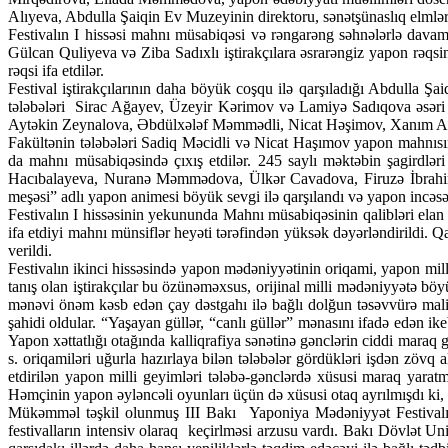
Alıyeva, Abdulla Şaiqin Ev Muzeyinin direktoru, sənətşünaslıq elmləri 
Festivalın I hissəsi mahnı müsabiqəsi və rəngarəng səhnələrlə dava
Gülcan Quliyeva və Ziba Sadıxlı iştirakçılara əsrarəngiz yapon rə
rəqsi ifa etdilər.
Festival iştirakçılarının daha böyük coşqu ilə qarşıladığı Abdulla Şa
tələbələri Sirac Ağayev, Üzeyir Kərimov və Lamiyə Sadıqova əsəri y
Aytəkin Zeynalova, Əbdülxələf Məmmədli, Nicat Həşimov, Xanım Ağay
Fakültənin tələbələri Sadiq Məcidli və Nicat Haşımov yapon mahnısı
da mahnı müsabiqəsində çıxış etdilər. 245 saylı məktəbin şagir
Hacıbalayeva, Nuranə Məmmədova, Ülkər Cavadova, Firuzə İbrahimova
meşəsi” adlı yapon animesi böyük sevgi ilə qarşılandı və yapon incəs
Festivalın I hissəsinin yekununda Mahnı müsabiqəsinin qalibləri elan
ifa etdiyi mahnı münsiflər heyəti tərəfindən yüksək dəyərləndirildi. Q
verildi.
Festivalın ikinci hissəsində yapon mədəniyyətinin oriqami, yapon milli 
tanış olan iştirakçılar bu özünəməxsus, orijinal milli mədəniyyətə bö
mənəvi önəm kəsb edən çay dəstgahı ilə bağlı dolğun təsəvvürə malik
şahidi oldular. “Yaşayan güllər, “canlı güllər” mənasını ifadə edən ike
Yapon xəttatlığı otağında kalliqrafiya sənətinə gənclərin ciddi maraq 
s. oriqamiləri uğurla hazırlaya bilən tələbələr gördükləri işdən zöv
etdirilən yapon milli geyimləri tələbə-gənclərdə xüsusi maraq yarat
Həmçinin yapon əyləncəli oyunları üçün də xüsusi otaq ayrılmışdı ki, bu
Mükəmməl təşkil olunmuş III Bakı Yaponiya Mədəniyyət Festivalından
festivalların intensiv olaraq keçirlməsi arzusu vardı. Bakı Dövlət Un