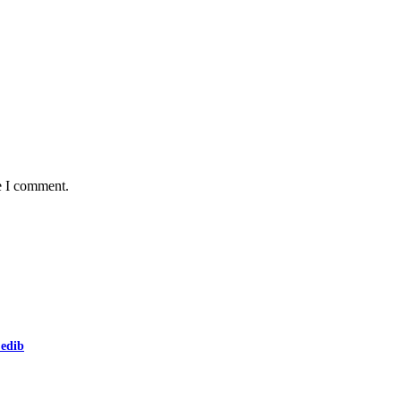
e I comment.
 edib