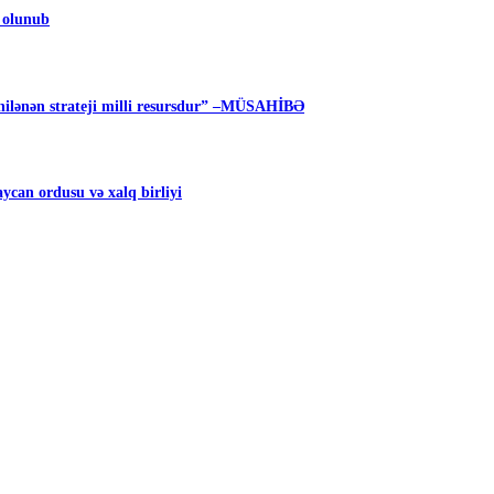
m olunub
ilənən strateji milli resursdur” –MÜSAHİBƏ
can ordusu və xalq birliyi