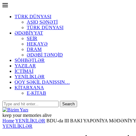
TÜRK DÜNYASI
AŞIQ SƏNƏTİ
TÜRK DÜNYASI
ƏDƏBİYYAT
ŞEİR
HEKAYƏ
DRAM
ƏDƏBİ TƏNQİD
SÖHBƏTLƏR
YAZILAR
İCTİMAİ
YENİLİKLƏR
QOY ŞƏKİL DANIŞSIN…
KİTABXANA
E-KİTAB
keep your memories alive
Home
YENİLİKLƏR
BDU-da III BAKI YAPONİYA MƏDƏNİYY
YENİLİKLƏR