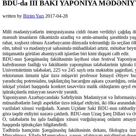
BDU-da III BAKI YAPONİYA MƏDƏNİY
written by
Bizim Yazı
2017-04-28
Milli mədəniyyətlərin inteqrasiyasına ciddi önəm verildiyi çağdaş d
mənsub insanların ölkəmizdə azadlıq və əmin-amanlıq şəraitində yaşa
rahat, xoşbəxt olması Azərbaycanın dünyada tolerantlığı ilə seçilən ölk
elm, təhsil və mədəniyyət sahəsində mübadilələri artırır, mötəbər bey
istiqamətdə görülən əhəmiyyətli işlərdən biri kimi diqqəti cəlb edir.
BDU-nun Şərqşünaslıq fakültəsinin layihəsi olan festival Yaponiyan
kafedrasının fəallığı və fakültənin yaponşünas tələbələırinin iştirak
Univertsitetinin tələbələri, 225 və 245 saylı orta məktəbin şagirdləri,
rektorunun ümumi işlər üzrə müşaviri professor İsmayıl Əliyev bu
yaradıcılıq potensialını, təşkilatçılıq bacarığını aşkara çıxardığını, 
inkişaf yönləri haqqında konkret təsəvvürə malik olduqlarını qeyd et
iştirakçılarda müəyyən təsəvvür yaratdı.
Yaponiyanın Azərbaycandakı Səfirliyinin Mədəniyyət və İnformasiy
münasibətlərin fərqli aspektlər üzrə inkişaf etdiyini, iki ölkə arasın
vəzifələri xüsusi vurğuladı. Xanım Uçidate Saki BDU-nun rəhbərliyini
görə təqdir etdiyini nəzərə çatdırdı. BDU-nun Uzaq Şərq Dilləri və Ədəb
O, tələbələrin bu işdə fəallığını xüsusi vurğulayaraq onların əməyi
haqqında iştirakçıları bilgiləndirdi.
Tədbirdə həmçinin Şərqşünaslıq fakültəsinin dekanı, filologiya ü
Mirqədirova, Ellada Məmmədova, yapon ədəbiyyatı müəllimləri dosent 