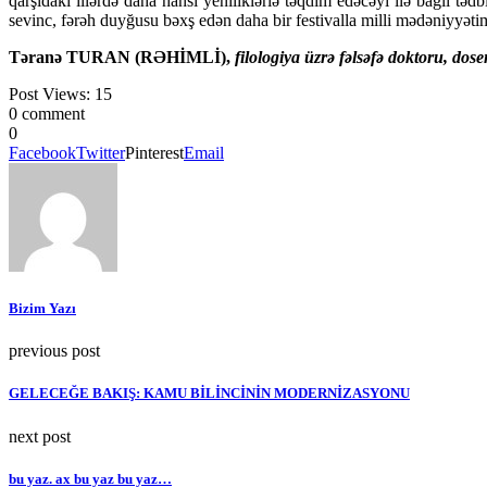
qarşıdakı illərdə daha hansı yeniliklərlə təqdim edəcəyi ilə bağlı t
sevinc, fərəh duyğusu bəxş edən daha bir festivalla milli mədəniyyə
Təranə TURAN (RƏHİMLİ),
filologiya üzrə fəlsəfə doktoru, dose
Post Views:
15
0 comment
0
Facebook
Twitter
Pinterest
Email
Bizim Yazı
previous post
GELECEĞE BAKIŞ: KAMU BİLİNCİNİN MODERNİZASYONU
next post
bu yaz. ax bu yaz bu yaz…