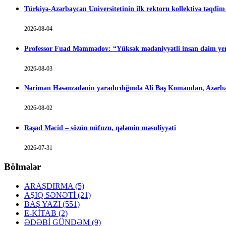
Türkiyə-Azərbaycan Universitetinin ilk rektoru kollektivə təqdi
2026-08-04
Professor Fuad Məmmədov: “Yüksək mədəniyyətli insan daim yen
2026-08-03
Nəriman Həsənzadənin yaradıcılığında Ali Baş Komandan, Azərbay
2026-08-02
Rəşad Məcid – sözün nüfuzu, qələmin məsuliyyəti
2026-07-31
Bölmələr
ARAŞDIRMA
(5)
AŞIQ SƏNƏTİ
(21)
BAŞ YAZI
(551)
E-KİTAB
(2)
ƏDƏBİ GÜNDƏM
(9)