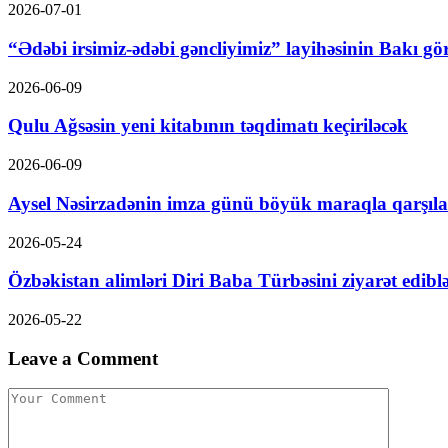
2026-07-01
“Ədəbi irsimiz-ədəbi gəncliyimiz” layihəsinin Bakı gör
2026-06-09
Qulu Ağsəsin yeni kitabının təqdimatı keçiriləcək
2026-06-09
Aysel Nəsirzadənin imza günü böyük maraqla qarşıl
2026-05-24
Özbəkistan alimləri Diri Baba Türbəsini ziyarət edibl
2026-05-22
Leave a Comment