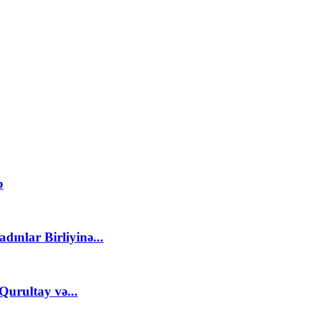
b
ınlar Birliyinə...
Qurultay və...