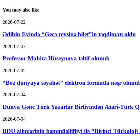
You may also like
2026-07-22
Ədibin Evində “Gecə reysinə bilet”in təqdimatı oldu
2026-07-07
Professor Mahirə Hüseynova təltif olunub
2026-07-05
“Boz dünyaya səyahət” elektron formada nəşr olunu
2026-07-04
Dünya Gənc Türk Yazarlar Birliyindən Azəri-Türk Qad
2026-07-04
BDU alimlərinin həmmüəllifliyi ilə “Birinci Türkoloji 