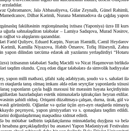
 arzuladılar.
 Əvəz Qəhrəmanov, Jalə Abbasəliyeva, Gülər Zeynallı, Günel Rəhimli,
üstəm Mamedcanov, Dilbər Kərimli, Nuranə Məmmədova da çağdaş yapon
şünaslıq fakültəsinin regionşünaslıq ixtisası (Yaponiya) üzrə III kurs
də uğurla səhnələşdirən tələbələr – Lamiyə Sadıqova, Murad Nəsirov,
ğbət və alqışlarını qazandılar.
rdləri Fərid Quliyev, Eduard Karpin, Nurcan Həmidli, Cəmil Heydərov
 Kərimli, Kamilla Niyazova, Həbib Ömərov, Tofiq Hüseynli, Zəhra
yapon dilindən tərcümə edərək alt yazılarını yerləşdirdiyi “Hotaru
zrə) ixtisasının tələbələri Sadiq Məcidli və Nicat Haşımovun birlikdə
ələri təqdim olundu. Çıxış edən digər tələbələrə də simvolik hədiyyələr
y, yapon milli mətbəxi, şifahi xalq ədəbiyyatı, şoudo və s. sahələri ilə
yrı otaqlarda tanış olmaq imkanı əldə edən seyrçilər yaponlarda xüsusi
laraq yaponların çayla bağlı məxsusi bir mərasim həyata keçirdiyinin
llərdən hazırladıqları estetik nümunələrlə iştirakçıları heyran etdilər.
həvəsinin şahidi olduq. Oriqami düzəltməyə çalışan, durna, ürək, gül və
əvəsli görünürdü. Oğlanlar və qızlar üçün ayrı-ayrı otaqlarda nümayiş
kkaydo peçenyesi, yapon şirniyyatları və s. qonaqlara təqdim edildi.
gilərini dolğunlaşdırmaq məqsədinə xidmət edirdi.
ə bu mötəbər tədbirin təşkilatçılarına minnətdarlıq duyğusu və belə
mət hesabına gerçəkləşdirdiyi bu ənənəvi Yapon Mədəniyyəti Festivalını