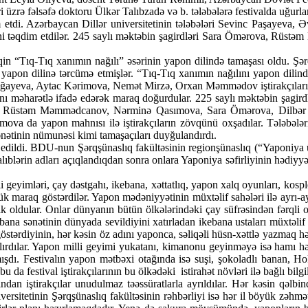
üzrə fəlsəfə doktoru Ülkər Talıbzadə və b. tələbələrə festivalda uğurlar
m etdi. Azərbaycan Dillər universitetinin tələbələri Sevinc Paşayeva,
qsini təqdim etdilər. 245 saylı məktəbin şagirdləri Sara Ömərova, R
iqin “Tıq-Tıq xanımın nağılı” əsərinin yapon dilində tamaşası oldu. Şərq
apon dilinə tərcümə etmişlər. “Tıq-Tıq xanımın nağılını yapon dilin
eva, Aytac Kərimova, Nemət Mirzə, Orxan Məmmədov iştirakçıların rə
nı məharətlə ifadə edərək maraq doğurdular. 225 saylı məktəbin şagi
dləri Rüstəm Məmmədcanov, Nərminə Qasımova, Sara Ömərova, Dilbər
 da yapon mahnısı ilə iştirakçıların zövqünü oxşadılar. Tələbələrin 
ənətinin nümunəsi kimi tamaşaçıları duyğulandırdı.
 edildi. BDU-nun Şərqşünaslıq fakültəsinin regionşünaslıq (“Yaponiya ü
alıblərin adları açıqlandıqdan sonra onlara Yaponiya səfirliyinin hədiyy
geyimləri, çay dəstgahı, ikebana, xəttatlıq, yapon xalq oyunları, kosple
yük maraq göstərdilər. Yapon mədəniyyətinin müxtəlif sahələri ilə ayrı-a
 oldular. Onlar dünyanın bütün ölkələrindəki çay süfrəsindən fərqli o
bana sənətinin dünyada sevildiyini xatırladan ikebana ustaları müxtəlif gü
göstərdiyinin, hər kəsin öz adını yaponca, səliqəli hüsn-xəttlə yazmaq 
q alırdılar. Yapon milli geyimi yukatanı, kimanonu geyinməyə isə hamı h
mışdı. Festivalın yapon mətbəxi otağında isə suşi, şokoladlı banan, Ho
 da festival iştirakçılarının bu ölkədəki istirahət növləri ilə bağlı bil
 iştirakçılar unudulmaz təəssüratlarla ayrıldılar. Hər kəsin qəlbind
iversitetinin Şərqşünaslıq fakültəsinin rəhbərliyi isə hər il böyük zəh