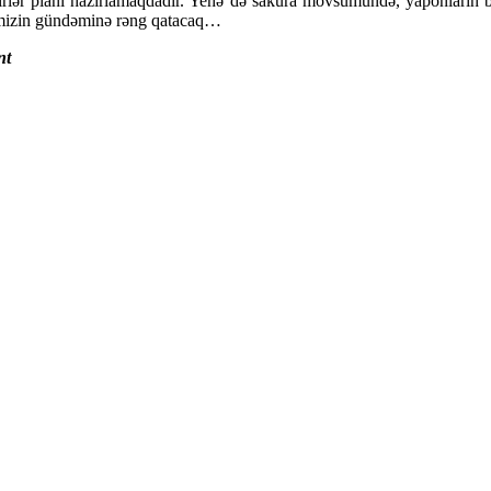
ədbirlər planı hazırlamaqdadır. Yenə də sakura mövsümündə, yaponların 
timizin gündəminə rəng qatacaq…
nt