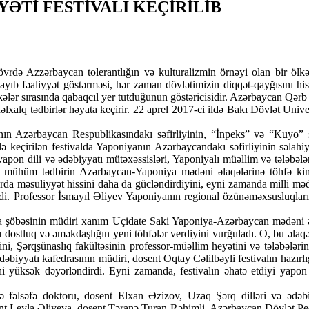
YƏTİ FESTİVALI KEÇİRİLİB
övrdə Azzərbaycan tolerantlığın və kulturalizmin örnəyi olan bir ölkə 
yıb fəaliyyət göstərməsi, hər zaman dövlətimizin diqqət-qayğısını hi
ələr sırasında qabaqcıl yer tutduğunun göstəricisidir.
Azərbaycan Qərb və 
nəlxalq tədbirlər həyata keçirir. 22 aprel 2017-ci ildə Bakı Dövlət Uni
ın Azərbaycan Respublikasındakı səfirliyinin, “İnpeks” və “Kuyo” şir
ı ilə keçirilən festivalda Yaponiyanın Azərbaycandakı səfirliyinin səla
 yapon dili və ədəbiyyatı mütəxəssisləri, Yaponiyalı müəllim və tələbələri
 mühüm tədbirin Azərbaycan-Yaponiya mədəni əlaqələrinə töhfə kimi
onlarda məsuliyyət hissini daha da gücləndirdiyini, eyni zamanda milli mə
di. Professor İsmayıl Əliyev Yaponiyanın regional özünəməxsusluqları, 
a şöbəsinin müdiri xanım Uçidate Saki Yaponiya-Azərbaycan mədəni əl
dakı dostluq və əməkdaşlığın yeni töhfələr verdiyini vurğuladı. O, bu ə
, Şərqşünaslıq fakültəsinin professor-müəllim heyətini və tələbələrin
iyyatı kafedrasının müdiri, dosent Oqtay Cəlilbəyli festivalın hazırlığı
ni yüksək dəyərləndirdi. Eyni zamanda, festivalın əhatə etdiyi yapon
zrə fəlsəfə doktoru, dosent Elxan Əzizov, Uzaq Şərq dilləri və ədə
Leyla Əliyeva, dosent Təranə Turan Rəhimli, Azərbaycan Dövlət Pedaqo