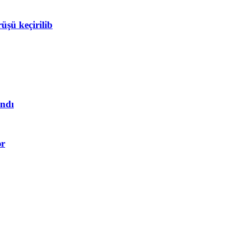
üşü keçirilib
andı
ər