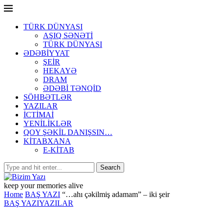
TÜRK DÜNYASI
AŞIQ SƏNƏTİ
TÜRK DÜNYASI
ƏDƏBİYYAT
ŞEİR
HEKAYƏ
DRAM
ƏDƏBİ TƏNQİD
SÖHBƏTLƏR
YAZILAR
İCTİMAİ
YENİLİKLƏR
QOY ŞƏKİL DANIŞSIN…
KİTABXANA
E-KİTAB
keep your memories alive
Home
BAŞ YAZI
“…ahı çəkilmiş adamam” – iki şeir
BAŞ YAZI
YAZILAR