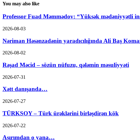
You may also like
Professor Fuad Məmmədov: “Yüksək mədəniyyətli ins
2026-08-03
Nəriman Həsənzadənin yaradıcılığında Ali Baş Koma
2026-08-02
Rəşad Məcid – sözün nüfuzu, qələmin məsuliyyəti
2026-07-31
Xətt danışanda…
2026-07-27
TÜRKSOY – Türk ürəklərini birləşdirən kök
2026-07-22
Aşırımdan o yana…