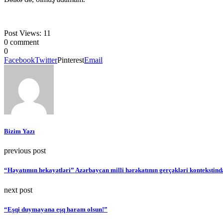
Post Views:
11
0 comment
0
Facebook
Twitter
Pinterest
Email
Bizim Yazı
previous post
“Həyatımın hekayətləri” Azərbaycan milli hərəkatının gerçəkləri kontekstind
next post
“Eşqi duymayana eşq haram olsun!”