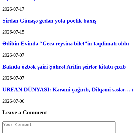
2026-07-17
Sirdən Günəşə gedən yola poetik baxış
2026-07-15
Ədibin Evində “Gecə reysinə bilet”in təqdimatı oldu
2026-07-07
Bakıda özbək şairi Şöhrət Arifin şeirlər kitabı çıxıb
2026-07-07
URFAN DÜNYASI: Kərəmi çağırıb, Dilqəmi səslər… (A
2026-07-06
Leave a Comment