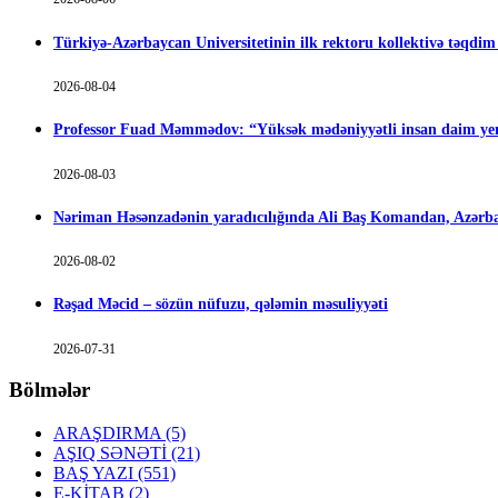
Türkiyə-Azərbaycan Universitetinin ilk rektoru kollektivə təqdi
2026-08-04
Professor Fuad Məmmədov: “Yüksək mədəniyyətli insan daim yen
2026-08-03
Nəriman Həsənzadənin yaradıcılığında Ali Baş Komandan, Azərbay
2026-08-02
Rəşad Məcid – sözün nüfuzu, qələmin məsuliyyəti
2026-07-31
Bölmələr
ARAŞDIRMA
(5)
AŞIQ SƏNƏTİ
(21)
BAŞ YAZI
(551)
E-KİTAB
(2)