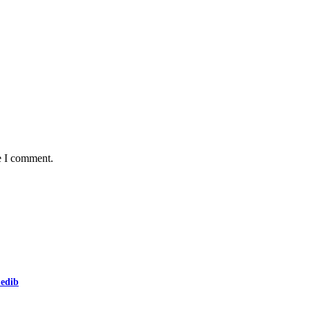
e I comment.
 edib