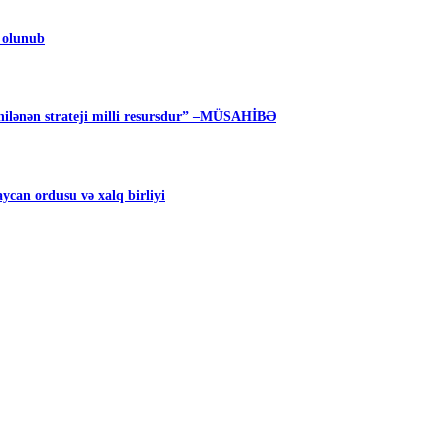
m olunub
ilənən strateji milli resursdur” –MÜSAHİBƏ
can ordusu və xalq birliyi