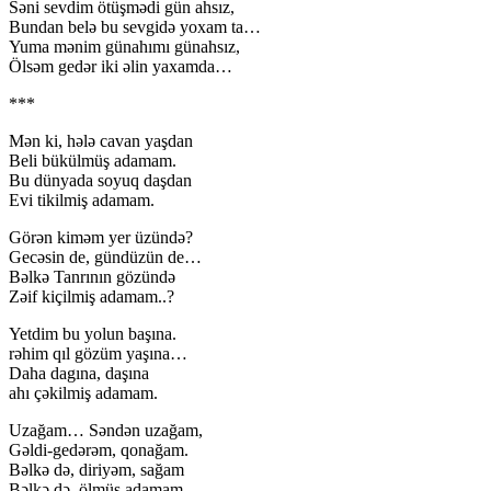
Səni sevdim ötüşmədi gün ahsız,
Bundan belə bu sevgidə yoxam ta…
Yuma mənim günahımı günahsız,
Ölsəm gedər iki əlin yaxamda…
***
Mən ki, hələ cavan yaşdan
Beli bükülmüş adamam.
Bu dünyada soyuq daşdan
Evi tikilmiş adamam.
Görən kiməm yer üzündə?
Gecəsin de, gündüzün de…
Bəlkə Tanrının gözündə
Zəif kiçilmiş adamam..?
Yetdim bu yolun başına.
rəhim qıl gözüm yaşına…
Daha dagına, daşına
ahı çəkilmiş adamam.
Uzağam… Səndən uzağam,
Gəldi-gedərəm, qonağam.
Bəlkə də, diriyəm, sağam
Bəlkə də, ölmüş adamam.