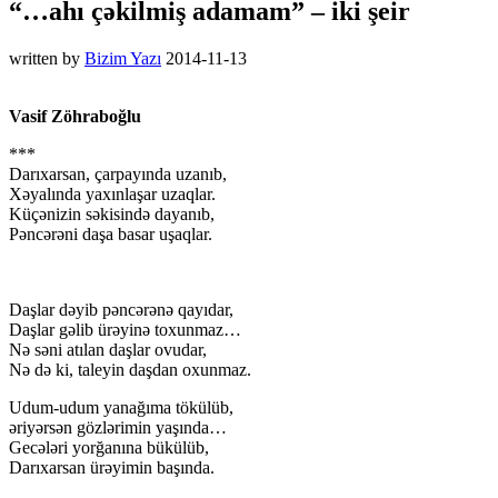
“…ahı çəkilmiş adamam” – iki şeir
written by
Bizim Yazı
2014-11-13
Vasif Zöhraboğlu
***
Darıxarsan, çarpayında uzanıb,
Xəyalında yaxınlaşar uzaqlar.
Küçənizin səkisində dayanıb,
Pəncərəni daşa basar uşaqlar.
Daşlar dəyib pəncərənə qayıdar,
Daşlar gəlib ürəyinə toxunmaz…
Nə səni atılan daşlar ovudar,
Nə də ki, taleyin daşdan oxunmaz.
Udum-udum yanağıma tökülüb,
əriyərsən gözlərimin yaşında…
Gecələri yorğanına bükülüb,
Darıxarsan ürəyimin başında.