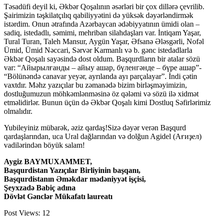
Təsadüfi deyil ki, Əkbər Qoşalının əsərləri bir çox dillərə çevrilib.
Şairimizin təşkilatçılıq qabiliyyətini də yüksək dəyərləndirmək
istərdim. Onun ətrafında Azərbaycan ədəbiyyatının ümidi olan –
sadiq, istedadlı, səmimi, mehriban silahdaşları var. İntiqam Yaşar,
Tural Turan, Taleh Mansur, Aygün Yaşar, Əfsanə Ələsgərli, Nofəl
Ümid, Ümid Nəccari, Sərvər Karmanlı və b. gənc istedadlarla
Əkbər Qoşalı sayəsində dost oldum. Başqurdların bir atalar sözü
var: “Айырылғанды – айыу ашар, бүленгәнде – бүре ашар”-
“Bölünəndə canavar yeyər, ayrılanda ayı parçalayar”. İndi çətin
vaxtdır. Məhz yazıçılar bu zəmanədə bizim birləşməyimizin,
dostluğumuzun möhkəmlənməsinə öz qələmi və sözü ilə xidmət
etməlidirlər. Bunun üçün də Əkbər Qoşalı kimi Dostluq Səfirlərimiz
olmalıdır.
Yubileyiniz mübarək, əziz qardaş!Sizə dəyər verən Başqurd
qardaşlarından, uca Ural dağlarından və dolğun Agidel (Ағиҙел)
vadilərindən böyük salam!
Aygiz BAYMUXAMMET,
Başqurdistan Yazıçılar Birliyinin başqanı,
Başqurdistanın Əməkdar mədəniyyət işçisi,
Şeyxzadə Babiç adına
Dövlət Gənclər Mükafatı laureatı
Post Views:
12