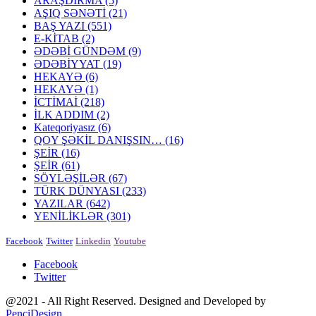
ARAŞDIRMA
(5)
AŞIQ SƏNƏTİ
(21)
BAŞ YAZI
(551)
E-KİTAB
(2)
ƏDƏBİ GÜNDƏM
(9)
ƏDƏBİYYAT
(19)
HEKAYƏ
(6)
HEKAYƏ
(1)
İCTİMAİ
(218)
İLK ADDIM
(2)
Kateqoriyasız
(6)
QOY ŞƏKİL DANIŞSIN…
(16)
ŞEİR
(16)
ŞEİR
(61)
SÖYLƏŞİLƏR
(67)
TÜRK DÜNYASI
(233)
YAZILAR
(642)
YENİLİKLƏR
(301)
Facebook
Twitter
Linkedin
Youtube
Facebook
Twitter
@2021 - All Right Reserved. Designed and Developed by
PenciDesign