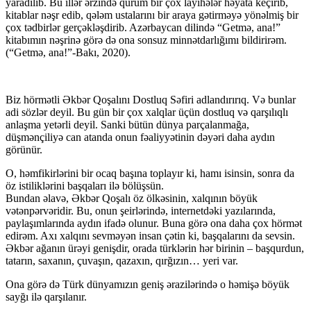
yaradılıb. Bu illər ərzində qurum bir çox layihələr həyata keçirib,
kitablar nəşr edib, qələm ustalarını bir araya gətirməyə yönəlmiş bir
çox tədbirlər gerçəkləşdirib. Azərbaycan dilində “Getmə, ana!”
kitabımın nəşrinə görə də ona sonsuz minnətdarlığımı bildirirəm.
(“Getmә, ana!”-Bakı, 2020).
Biz hörmətli Əkbər Qoşalını Dostluq Səfiri adlandırırıq. Və bunlar
adi sözlər deyil. Bu gün bir çox xalqlar üçün dostluq və qarşılıqlı
anlaşma yetərli deyil. Sanki bütün dünya parçalanmağa,
düşmənçiliyə can atanda onun fəaliyyətinin dəyəri daha aydın
görünür.
O, həmfikirlərini bir ocaq başına toplayır ki, hamı isinsin, sonra da
öz istiliklərini başqaları ilə bölüşsün.
Bundan əlavə, Əkbər Qoşalı öz ölkəsinin, xalqının böyük
vətənpərvəridir. Bu, onun şeirlərində, internetdəki yazılarında,
paylaşımlarında aydın ifadə olunur. Buna görə ona daha çox hörmət
edirəm. Axı xalqını sevməyən insan çətin ki, başqalarını da sevsin.
Əkbər ağanın ürəyi genişdir, orada türklərin hər birinin – başqurdun,
tatarın, saxanın, çuvaşın, qazaxın, qırğızın… yeri var.
Ona görə də Türk dünyamızın geniş ərazilərində o həmişə böyük
sayğı ilə qarşılanır.