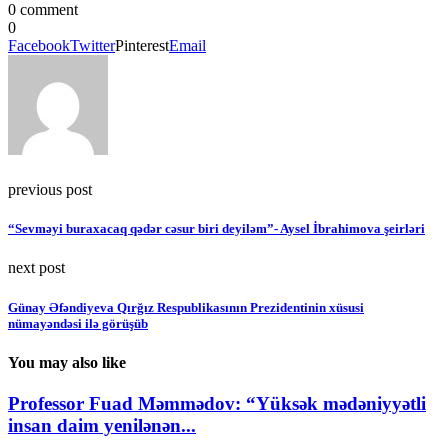
0 comment
0
Facebook
Twitter
Pinterest
Email
previous post
“Sevməyi buraxacaq qədər cəsur biri deyiləm”- Aysel İbrahimova şeirləri
next post
Günay Əfəndiyeva Qırğız Respublikasının Prezidentinin xüsusi
nümayəndəsi ilə görüşüb
You may also like
Professor Fuad Məmmədov: “Yüksək mədəniyyətli
insan daim yenilənən...