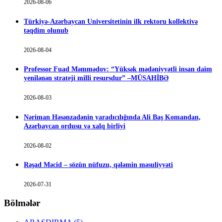
2026-08-06
Türkiyə-Azərbaycan Universitetinin ilk rektoru kollektivə
təqdim olunub
2026-08-04
Professor Fuad Məmmədov: “Yüksək mədəniyyətli insan daim
yenilənən strateji milli resursdur” –MÜSAHİBƏ
2026-08-03
Nəriman Həsənzadənin yaradıcılığında Ali Baş Komandan,
Azərbaycan ordusu və xalq birliyi
2026-08-02
Rəşad Məcid – sözün nüfuzu, qələmin məsuliyyəti
2026-07-31
Bölmələr