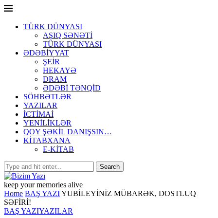
TÜRK DÜNYASI
AŞIQ SƏNƏTİ
TÜRK DÜNYASI
ƏDƏBİYYAT
ŞEİR
HEKAYƏ
DRAM
ƏDƏBİ TƏNQİD
SÖHBƏTLƏR
YAZILAR
İCTİMAİ
YENİLİKLƏR
QOY ŞƏKİL DANIŞSIN…
KİTABXANA
E-KİTAB
keep your memories alive
Home
BAŞ YAZI
YUBİLEYİNİZ MÜBARƏK, DOSTLUQ
SƏFİRİ!
BAŞ YAZI
YAZILAR