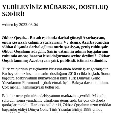
YUBİLEYİNİZ MÜBARƏK, DOSTLUQ
SƏFİRİ!
written by
2023-03-04
Əkbər Qoşalı… Bu adı eşidəndə dərhal günəşli Azərbaycanı,
onun xeyirxah xalqını xatırlayıram. Və əksinə, Azərbaycandan
söhbət düşəndə dərhal ağlıma nurlu şəxsiyyət, geniş ruhlu şair
Əkbər Qoşalının adı gəlir. Şairin vətəninin adının başqalarının
ruhunda ancaq hərarət hissi doğurması sevinc deyilmi?! Əkbər
Qoşalı tanınmış Azərbaycan şairi, publisisti, ictimai xadimidir.
Türk xalqlarının yazıçılarının birləşməsində böyük işlər görmüşdür.
Bu heyrətamiz insanla mənim dostluğum 2016-cı ildə başladı. Sonra
başqurd ədəbiyyatının nümayəndəsi kimi Türk Dünyası Gənc
Yazarlarının Forumunda iştirak etmək üçün Bakıya dəvət olundum.
Çox mənalı, genişmiqyaslı tədbir idi.
Bakı bir neçə gün türk ədəbiyyatının mərkəzinə çevrildi. Məhz bu
səfərdən sonra yaradıcılıq üfüqlərim genişləndi, bir çox ölkələrdə
qardaşlarım oldu. Hər kəsə bəllidir ki, Əkbər Qoşalının uzun müddət
başqanlıq etdiyi Dünya Gənc Türk Yazarlar Birliyi 1998-ci ildə