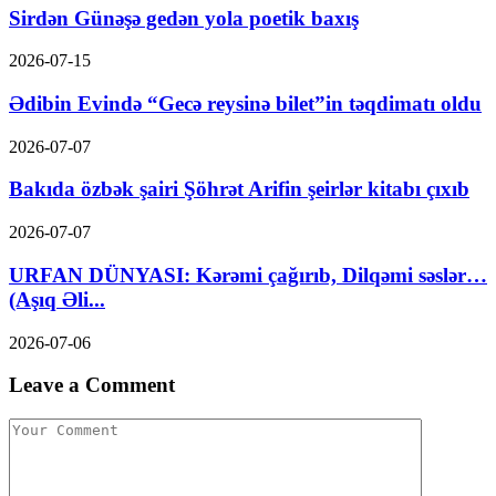
Sirdən Günəşə gedən yola poetik baxış
2026-07-15
Ədibin Evində “Gecə reysinə bilet”in təqdimatı oldu
2026-07-07
Bakıda özbək şairi Şöhrət Arifin şeirlər kitabı çıxıb
2026-07-07
URFAN DÜNYASI: Kərəmi çağırıb, Dilqəmi səslər…
(Aşıq Əli...
2026-07-06
Leave a Comment