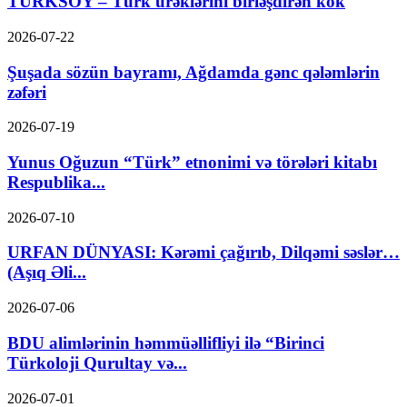
TÜRKSOY – Türk ürəklərini birləşdirən kök
2026-07-22
Şuşada sözün bayramı, Ağdamda gənc qələmlərin
zəfəri
2026-07-19
Yunus Oğuzun “Türk” etnonimi və törələri kitabı
Respublika...
2026-07-10
URFAN DÜNYASI: Kərəmi çağırıb, Dilqəmi səslər…
(Aşıq Əli...
2026-07-06
BDU alimlərinin həmmüəllifliyi ilə “Birinci
Türkoloji Qurultay və...
2026-07-01