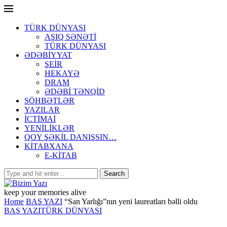
TÜRK DÜNYASI
AŞIQ SƏNƏTİ
TÜRK DÜNYASI
ƏDƏBİYYAT
ŞEİR
HEKAYƏ
DRAM
ƏDƏBİ TƏNQİD
SÖHBƏTLƏR
YAZILAR
İCTİMAİ
YENİLİKLƏR
QOY ŞƏKİL DANIŞSIN…
KİTABXANA
E-KİTAB
keep your memories alive
Home
BAŞ YAZI
“San Yarlığı”nın yeni laureatları bəlli oldu
BAŞ YAZI
TÜRK DÜNYASI