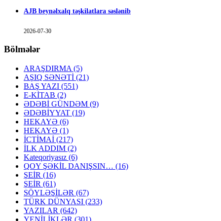
AJB beynəlxalq təşkilatlara səslənib
2026-07-30
Bölmələr
ARAŞDIRMA
(5)
AŞIQ SƏNƏTİ
(21)
BAŞ YAZI
(551)
E-KİTAB
(2)
ƏDƏBİ GÜNDƏM
(9)
ƏDƏBİYYAT
(19)
HEKAYƏ
(6)
HEKAYƏ
(1)
İCTİMAİ
(217)
İLK ADDIM
(2)
Kateqoriyasız
(6)
QOY ŞƏKİL DANIŞSIN…
(16)
ŞEİR
(16)
ŞEİR
(61)
SÖYLƏŞİLƏR
(67)
TÜRK DÜNYASI
(233)
YAZILAR
(642)
YENİLİKLƏR
(301)