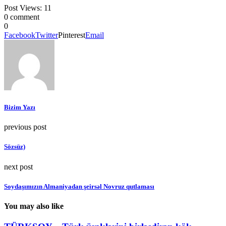
Post Views:
11
0 comment
0
Facebook
Twitter
Pinterest
Email
Bizim Yazı
previous post
Sözsüz)
next post
Soydaşımızın Almaniyadan şeirsəl Novruz qutlaması
You may also like