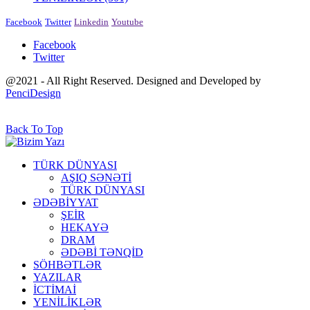
Facebook
Twitter
Linkedin
Youtube
Facebook
Twitter
@2021 - All Right Reserved. Designed and Developed by
PenciDesign
Back To Top
TÜRK DÜNYASI
AŞIQ SƏNƏTİ
TÜRK DÜNYASI
ƏDƏBİYYAT
ŞEİR
HEKAYƏ
DRAM
ƏDƏBİ TƏNQİD
SÖHBƏTLƏR
YAZILAR
İCTİMAİ
YENİLİKLƏR