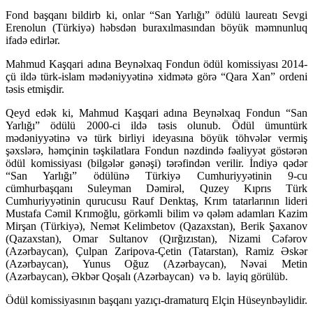
Fond başqanı bildirb ki, onlar “San Yarlığı” ödülü laureatı Sevgi
Erenolun (Türkiyə) həbsdən buraxılmasından böyük məmnunluq
ifadə edirlər.
Mahmud Kaşqari adına Beynəlxaq Fondun ödül komissiyası 2014-
çü ildə türk-islam mədəniyyətinə xidmətə görə “Qara Xan” ordeni
təsis etmişdir.
Qeyd edək ki, Mahmud Kaşqari adına Beynəlxaq Fondun “San
Yarlığı” ödülü 2000-ci ildə təsis olunub. Ödül ümuntürk
mədəniyyətinə və türk birliyi ideyasına böyük töhvələr vermiş
şəxslərə, həmçinin təşkilatlara Fondun nəzdində fəaliyyət göstərən
ödül komissiyası (bilgələr gənəşi) tərəfindən verilir. İndiyə qədər
“San Yarlığı” ödülünə Türkiyə Cumhuriyyətinin 9-cu
cümhurbaşqanı Suleyman Dəmirəl, Quzey Kıprıs Türk
Cumhuriyyətinin qurucusu Rauf Denktaş, Krım tatarlarının lideri
Mustafa Cəmil Krımoğlu, görkəmli bilim və qələm adamları Kazim
Mirşan (Türkiyə), Nemət Kelimbetov (Qazaxstan), Berik Şaxanov
(Qazaxstan), Omar Sultanov (Qırğızıstan), Nizami Cəfərov
(Azərbaycan), Çulpan Zaripova-Çetin (Tatarstan), Ramiz Əskər
(Azərbaycan), Yunus Oğuz (Azərbaycan), Nəvai Metin
(Azərbaycan), Əkbər Qoşalı (Azərbaycan) və b. layiq görülüb.
Ödül komissiyasının başqanı yazıçı-dramaturq Elçin Hüseynbəylidir.