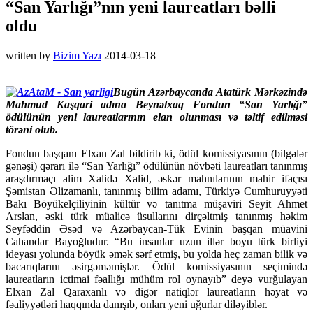
“San Yarlığı”nın yeni laureatları bəlli
oldu
written by
Bizim Yazı
2014-03-18
Bugün Azərbaycanda Atatürk Mərkəzində
Mahmud Kaşqari adına Beynəlxaq Fondun “San Yarlığı”
ödülünün yeni laureatlarının elan olunması və təltif edilməsi
törəni olub.
Fondun başqanı Elxan Zal bildirib ki, ödül komissiyasının (bilgələr
gənəşi) qərarı ilə “San Yarlığı” ödülünün növbəti laureatları tanınmış
araşdırmaçı alim Xalidə Xalid, əskər mahnılarının mahir ifaçısı
Şəmistan Əlizamanlı, tanınmış bilim adamı, Türkiyə Cumhuruyyəti
Bakı Böyükelçiliyinin kültür və tanıtma müşaviri Seyit Ahmet
Arslan, əski türk müalicə üsullarını dirçəltmiş tanınmış həkim
Seyfəddin Əsəd və Azərbaycan-Tük Evinin başqan müavini
Cahandar Bayoğludur. “Bu insanlar uzun illər boyu türk birliyi
ideyası yolunda böyük əmək sərf etmiş, bu yolda heç zaman bilik və
bacarıqlarını əsirgəməmişlər. Ödül komissiyasının seçimində
laureatların ictimai fəallığı mühüm rol oynayıb” deyə vurğulayan
Elxan Zal Qaraxanlı və digər natiqlər laureatların həyat və
fəaliyyətləri haqqında danışıb, onları yeni uğurlar diləyiblər.