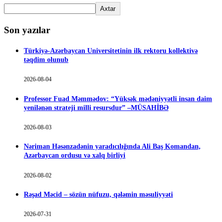
Axtar
Son yazılar
Türkiyə-Azərbaycan Universitetinin ilk rektoru kollektivə
təqdim olunub
2026-08-04
Professor Fuad Məmmədov: “Yüksək mədəniyyətli insan daim
yenilənən strateji milli resursdur” –MÜSAHİBƏ
2026-08-03
Nəriman Həsənzadənin yaradıcılığında Ali Baş Komandan,
Azərbaycan ordusu və xalq birliyi
2026-08-02
Rəşad Məcid – sözün nüfuzu, qələmin məsuliyyəti
2026-07-31