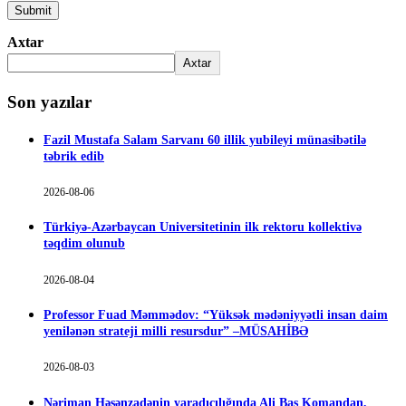
Axtar
Axtar
Son yazılar
Fazil Mustafa Salam Sarvanı 60 illik yubileyi münasibətilə
təbrik edib
2026-08-06
Türkiyə-Azərbaycan Universitetinin ilk rektoru kollektivə
təqdim olunub
2026-08-04
Professor Fuad Məmmədov: “Yüksək mədəniyyətli insan daim
yenilənən strateji milli resursdur” –MÜSAHİBƏ
2026-08-03
Nəriman Həsənzadənin yaradıcılığında Ali Baş Komandan,