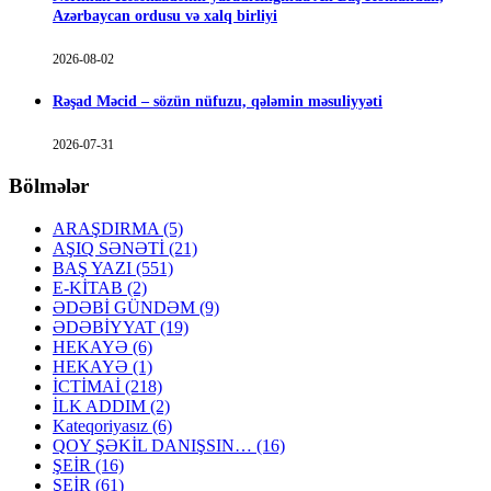
Azərbaycan ordusu və xalq birliyi
2026-08-02
Rəşad Məcid – sözün nüfuzu, qələmin məsuliyyəti
2026-07-31
Bölmələr
ARAŞDIRMA
(5)
AŞIQ SƏNƏTİ
(21)
BAŞ YAZI
(551)
E-KİTAB
(2)
ƏDƏBİ GÜNDƏM
(9)
ƏDƏBİYYAT
(19)
HEKAYƏ
(6)
HEKAYƏ
(1)
İCTİMAİ
(218)
İLK ADDIM
(2)
Kateqoriyasız
(6)
QOY ŞƏKİL DANIŞSIN…
(16)
ŞEİR
(16)
ŞEİR
(61)