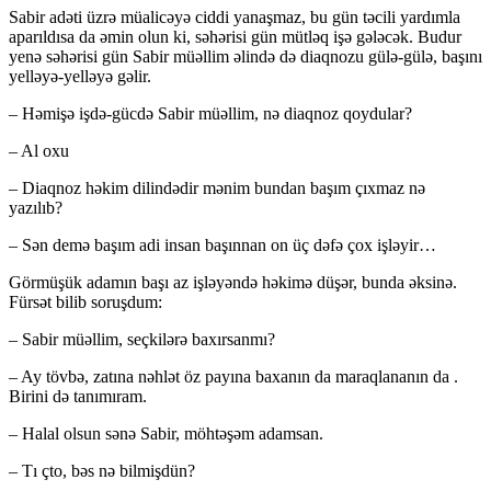
Sabir adəti üzrə müalicəyə ciddi yanaşmaz, bu gün təcili yardımla
aparıldısa da əmin olun ki, səhərisi gün mütləq işə gələcək. Budur
yenə səhərisi gün Sabir müəllim əlində də diaqnozu gülə-gülə, başını
yelləyə-yelləyə gəlir.
– Həmişə işdə-gücdə Sabir müəllim, nə diaqnoz qoydular?
– Al oxu
– Diaqnoz həkim dilindədir mənim bundan başım çıxmaz nə
yazılıb?
– Sən demə başım adi insan başınnan on üç dəfə çox işləyir…
Görmüşük adamın başı az işləyəndə həkimə düşər, bunda əksinə.
Fürsət bilib soruşdum:
– Sabir müəllim, seçkilərə baxırsanmı?
– Ay tövbə, zatına nəhlət öz payına baxanın da maraqlananın da .
Birini də tanımıram.
– Halal olsun sənə Sabir, möhtəşəm adamsan.
– Tı çto, bəs nə bilmişdün?