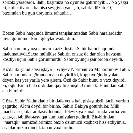
zəlzələ yaradardı. İlahi, başımıza nə oyunlar gətirməyib… Nə yaxşı
ki, kollektiv ona həmişə sevgiylə yanaşıb, səbrlə dözüb. O,
baxımdan bu gün ürəyimiz rahatdır…
Bəzən Sabir haqqında ümumi tanışlarımızdan Sabir haralardadır,
niyə görünmür kimi gileylər eşidərdim.
Sabir hamını yaxşı tanıyırdı əziz dostlar.Sabir hamı haqqında
məlumatlıydı.Saxta mühütlər Sabirin onsuz da dar olan havasını
kəsdiyi üçün Sabir görünmürdü. Sabir oyunçu şairlərdən deyildi.
Bizdə iki şəhid atası işləyir – Əliyev Nəriman və Məhərrəmov Tahir.
Sabir hər onları görəndə mənə deyirdi ki, koppayoğludu yalan
deyən kaş yer yarıla yerə girəm. Özü də Sabir bunu o vaxt deyirdi
ki, oğlu Emin hələ ordudan qayıtmamışdı. Günlərlə Emindən xəbər
ala bilmirdi.
Gözəl Sabir. Yadımdadır bir dəfə yenə halı pisləşmişdi, təcili yardım
çağırdıq. Aləm dəydi bir-birinə, Sabiri Bakıya götürdülər. Milli
məclisə seçkilər ərəfəsiydi onda. Televiziya kanallarında vurha-vur,
çata-çat təbliğat-təşviqat kampaniyaları gedirdi. Bir-birindən
“maraqlı” namizədlərimizə baxıb özümüzü xoşbəxt hiss etdiyimiz,
əsəblərimizin dinclik tapan vaxtlarıdır.