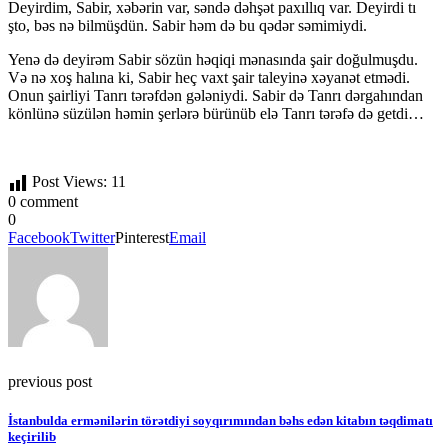
Deyirdim, Sabir, xəbərin var, səndə dəhşət paxıllıq var. Deyirdi tı
şto, bəs nə bilmüşdün. Sabir həm də bu qədər səmimiydi.
Yenə də deyirəm Sabir sözün həqiqi mənasında şair doğulmuşdu.
Və nə xoş halına ki, Sabir heç vaxt şair taleyinə xəyanət etmədi.
Onun şairliyi Tanrı tərəfdən gələniydi. Sabir də Tanrı dərgahından
könlünə süzülən həmin şerlərə bürünüb elə Tanrı tərəfə də getdi…
Post Views:
11
0 comment
0
Facebook
Twitter
Pinterest
Email
previous post
İstanbulda ermənilərin törətdiyi soyqırımından bəhs edən kitabın təqdimatı
keçirilib