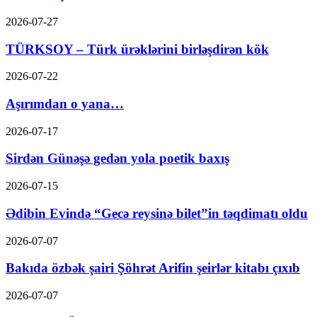
2026-07-27
TÜRKSOY – Türk ürəklərini birləşdirən kök
2026-07-22
Aşırımdan o yana…
2026-07-17
Sirdən Günəşə gedən yola poetik baxış
2026-07-15
Ədibin Evində “Gecə reysinə bilet”in təqdimatı oldu
2026-07-07
Bakıda özbək şairi Şöhrət Arifin şeirlər kitabı çıxıb
2026-07-07