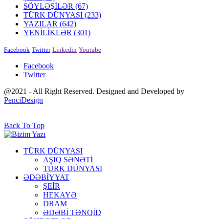
SÖYLƏŞİLƏR
(67)
TÜRK DÜNYASI
(233)
YAZILAR
(642)
YENİLİKLƏR
(301)
Facebook
Twitter
Linkedin
Youtube
Facebook
Twitter
@2021 - All Right Reserved. Designed and Developed by
PenciDesign
Back To Top
TÜRK DÜNYASI
AŞIQ SƏNƏTİ
TÜRK DÜNYASI
ƏDƏBİYYAT
ŞEİR
HEKAYƏ
DRAM
ƏDƏBİ TƏNQİD