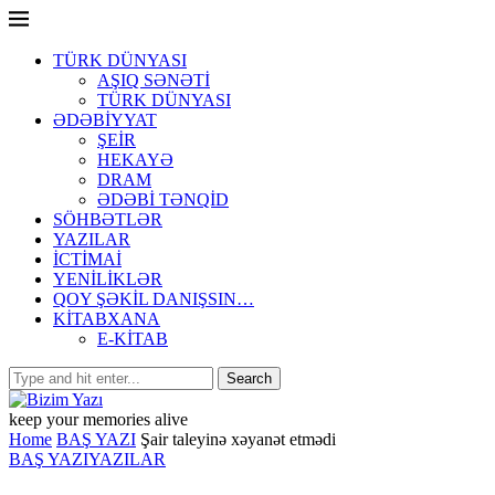
TÜRK DÜNYASI
AŞIQ SƏNƏTİ
TÜRK DÜNYASI
ƏDƏBİYYAT
ŞEİR
HEKAYƏ
DRAM
ƏDƏBİ TƏNQİD
SÖHBƏTLƏR
YAZILAR
İCTİMAİ
YENİLİKLƏR
QOY ŞƏKİL DANIŞSIN…
KİTABXANA
E-KİTAB
keep your memories alive
Home
BAŞ YAZI
Şair taleyinə xəyanət etmədi
BAŞ YAZI
YAZILAR