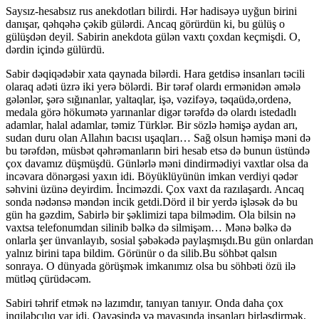
Saysız-hesabsız rus anekdotları bilirdi. Hər hadisəyə uyğun birini
danışar, qəhqəhə çəkib gülərdi. Ancaq görürdün ki, bu gülüş o
gülüşdən deyil. Sabirin anekdota gülən vaxtı çoxdan keçmişdi. O,
dərdin içində gülürdü.
Sabir dəqiqədəbir xata qaynada bilərdi. Hara getdisə insanları təcili
olaraq adəti üzrə iki yerə bölərdi. Bir tərəf olardı ermənidən əmələ
gələnlər, şərə sığınanlar, yaltaqlar, işə, vəzifəyə, təqaüdə,ordenə,
medala görə hökumətə yarınanlar digər tərəfdə də olardı istedadlı
adamlar, halal adamlar, təmiz Türklər. Bir sözlə həmişə aydan arı,
sudan duru olan Allahın bacısı uşaqları… Sağ olsun həmişə məni də
bu tərəfdən, müsbət qəhrəmanların biri hesab etsə də bunun üstündə
çox davamız düşmüşdü. Günlərlə məni dindirmədiyi vaxtlar olsa da
incəvara dönərgəsi yaxın idi. Böyüklüyünün imkan verdiyi qədər
səhvini üzünə deyirdim. İnciməzdi. Çox vaxt da razılaşardı. Ancaq
sonda nədənsə məndən incik getdi.Dörd il bir yerdə işləsək də bu
gün ha gəzdim, Sabirlə bir şəklimizi tapa bilmədim. Ola bilsin nə
vaxtsa telefonumdan silinib bəlkə də silmişəm… Mənə bəlkə də
onlarla şer ünvanlayıb, sosial şəbəkədə paylaşmışdı.Bu gün onlardan
yalnız birini tapa bildim. Görünür o da silib.Bu söhbət qalsın
sonraya. O dünyada görüşmək imkanımız olsa bu söhbəti özü ilə
mütləq çürüdəcəm.
Sabiri təhrif etmək nə lazımdır, tanıyan tanıyır. Onda daha çox
inqilabçılıq var idi. Qayəsində və mayasında insanları birləşdirmək,