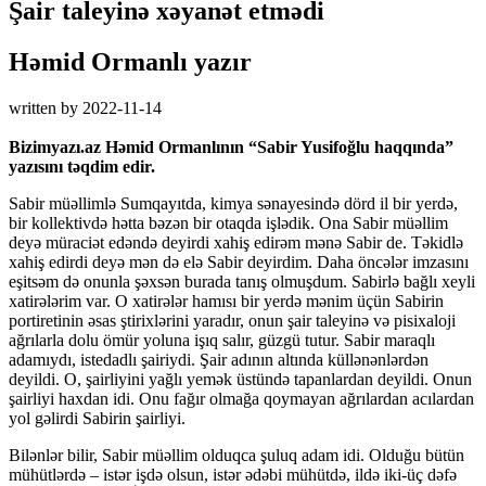
Şair taleyinə xəyanət etmədi
Həmid Ormanlı yazır
written by
2022-11-14
Bizimyazı.az Həmid Ormanlının “Sabir Yusifoğlu haqqında”
yazısını təqdim edir.
Sabir müəllimlə Sumqayıtda, kimya sənayesində dörd il bir yerdə,
bir kollektivdə hətta bəzən bir otaqda işlədik. Ona Sabir müəllim
deyə müraciət edəndə deyirdi xahiş edirəm mənə Sabir de. Təkidlə
xahiş edirdi deyə mən də elə Sabir deyirdim. Daha öncələr imzasını
eşitsəm də onunla şəxsən burada tanış olmuşdum. Sabirlə bağlı xeyli
xatirələrim var. O xatirələr hamısı bir yerdə mənim üçün Sabirin
portiretinin əsas ştirixlərini yaradır, onun şair taleyinə və pisixaloji
ağrılarla dolu ömür yoluna işıq salır, güzgü tutur. Sabir maraqlı
adamıydı, istedadlı şairiydi. Şair adının altında küllənənlərdən
deyildi. O, şairliyini yağlı yemək üstündə tapanlardan deyildi. Onun
şairliyi haxdan idi. Onu fağır olmağa qoymayan ağrılardan acılardan
yol gəlirdi Sabirin şairliyi.
Bilənlər bilir, Sabir müəllim olduqca şuluq adam idi. Olduğu bütün
mühütlərdə – istər işdə olsun, istər ədəbi mühütdə, ildə iki-üç dəfə