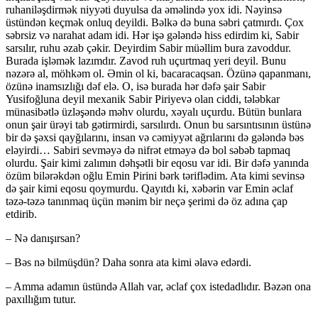
ruhaniləşdirmək niyyəti duyulsa da əməlində yox idi. Nəyinsə
üstündən keçmək onluq deyildi. Bəlkə də buna səbri çatmırdı. Çox
səbrsiz və narahat adam idi. Hər işə gələndə hiss edirdim ki, Sabir
sarsılır, ruhu əzab çəkir. Deyirdim Sabir müəllim bura zavoddur.
Burada işləmək lazımdır. Zavod ruh uçurtmaq yeri deyil. Bunu
nəzərə al, möhkəm ol. Əmin ol ki, bacaracaqsan. Özünə qapanmanı,
özünə inamsızlığı dəf elə. O, isə burada hər dəfə şair Sabir
Yusifoğluna deyil mexanik Sabir Piriyevə olan ciddi, tələbkar
münasibətlə üzləşəndə məhv olurdu, xəyalı uçurdu. Bütün bunlara
onun şair ürəyi tab gətirmirdi, sarsılırdı. Onun bu sarsıntısının üstünə
bir də şəxsi qayğılarını, insan və cəmiyyət ağrılarını də gələndə bəs
eləyirdi… Sabiri sevməyə də nifrət etməyə də bol səbəb tapmaq
olurdu. Şair kimi zalımın dəhşətli bir eqosu var idi. Bir dəfə yanında
özüm bilərəkdən oğlu Emin Pirini bərk təriflədim. Ata kimi sevinsə
də şair kimi eqosu qoymurdu. Qayıtdı ki, xəbərin var Emin əclaf
təzə-təzə tanınmaq üçün mənim bir neçə şerimi də öz adına çap
etdirib.
– Nə danışırsan?
– Bəs nə bilmüşdün? Daha sonra ata kimi əlavə edərdi.
– Amma adamın üstündə Allah var, əclaf çox istedadlıdır. Bəzən ona
paxıllığım tutur.