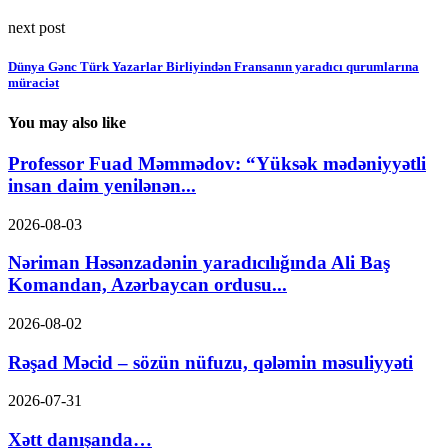
next post
Dünya Gənc Türk Yazarlar Birliyindən Fransanın yaradıcı qurumlarına
müraciət
You may also like
Professor Fuad Məmmədov: “Yüksək mədəniyyətli
insan daim yenilənən...
2026-08-03
Nəriman Həsənzadənin yaradıcılığında Ali Baş
Komandan, Azərbaycan ordusu...
2026-08-02
Rəşad Məcid – sözün nüfuzu, qələmin məsuliyyəti
2026-07-31
Xətt danışanda…