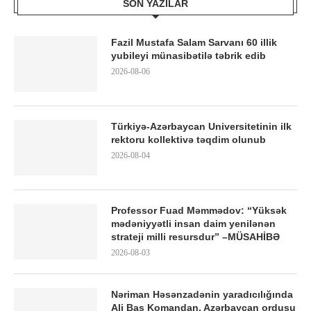
SON YAZILAR
Fazil Mustafa Salam Sarvanı 60 illik
yubileyi münasibətilə təbrik edib
2026-08-06
Türkiyə-Azərbaycan Universitetinin ilk
rektoru kollektivə təqdim olunub
2026-08-04
Professor Fuad Məmmədov: “Yüksək
mədəniyyətli insan daim yenilənən
strateji milli resursdur” –MÜSAHİBƏ
2026-08-03
Nəriman Həsənzadənin yaradıcılığında
Ali Baş Komandan, Azərbaycan ordusu