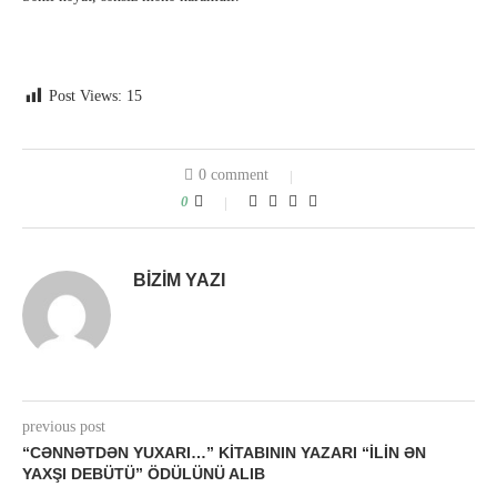
Post Views:
15
0 comment
0
BIZIM YAZI
previous post
“CƏNNƏTDƏN YUXARI…” KITABININ YAZARI “İLIN ƏN
YAXŞI DEBÜTÜ” ÖDÜLÜNÜ ALIB