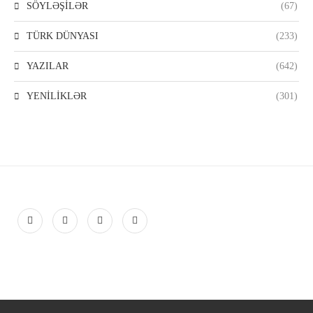
SÖYLƏŞİLƏR
(67)
TÜRK DÜNYASI
(233)
YAZILAR
(642)
YENİLİKLƏR
(301)