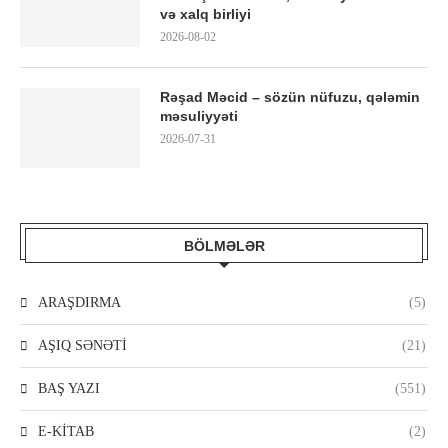
və xalq birliyi
2026-08-02
Rəşad Məcid – sözün nüfuzu, qələmin
məsuliyyəti
2026-07-31
BÖLMƏLƏR
ARAŞDIRMA
(5)
AŞIQ SƏNƏTİ
(21)
BAŞ YAZI
(551)
E-KİTAB
(2)