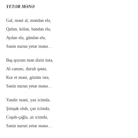
YETƏR MƏNƏ
Gəl, məni al, məndən elə,
Qulun, kölən, bəndən elə,
Aydan elə, gündən elə,
Sənin nurun yetər mənə…
Baş qoyum mən dizin üstə,
Al canımı, durub qəstə,
Kor et məni, gözüm istə,
Sənin nurun yetər mənə…
Yandır məni, yax icimdə,
Şimşək olub, çax icimdə,
Coşub-çağla, ax icimdə,
Sənin nurun yetər mənə…