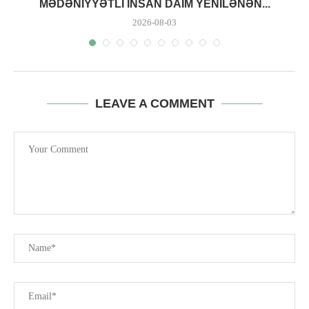
MƏDƏNIYYƏTLI INSAN DAIM YENILƏNƏN...
2026-08-03
LEAVE A COMMENT