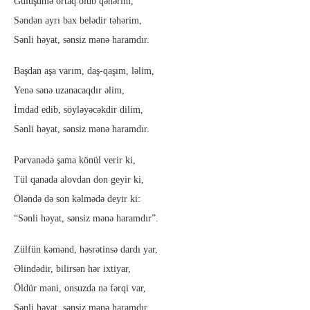
Gülüşümə ortaq olub qəhərim,
Səndən ayrı bax belədir təhərim,
Sənli həyat, sənsiz mənə haramdır.
Başdan aşa varım, daş-qaşım, ləlim,
Yenə sənə uzanacaqdır əlim,
İmdad edib, söyləyəcəkdir dilim,
Sənli həyat, sənsiz mənə haramdır.
Pərvanədə şama könül verir ki,
Tül qanada alovdan don geyir ki,
Öləndə də son kəlmədə deyir ki:
“Sənli həyat, sənsiz mənə haramdır”.
Zülfün kəmənd, həsrətinsə dardı yar,
Əlindədir, bilirsən hər ixtiyar,
Öldür məni, onsuzda nə fərqi var,
Sənli həyat, sənsiz mənə haramdır.