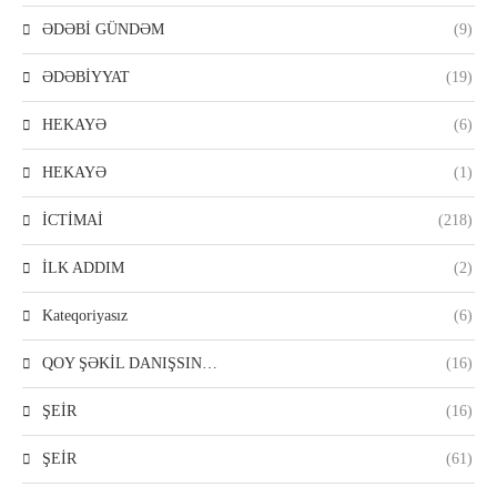
ƏDƏBİ GÜNDƏM
(9)
ƏDƏBİYYAT
(19)
HEKAYƏ
(6)
HEKAYƏ
(1)
İCTİMAİ
(218)
İLK ADDIM
(2)
Kateqoriyasız
(6)
QOY ŞƏKİL DANIŞSIN…
(16)
ŞEİR
(16)
ŞEİR
(61)