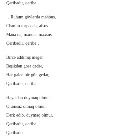
Qəribədir, qəribə…
…Ruhum göylərdə məhbus,
Cismim torpaqda, əfsus…
Mənə nə, məndən məxsus,
Qəribədir, qəribə…
Bircə addımış məgər,
Beşikdən gora qədər,
Hər gələn bir gün gedər,
Qəribədir, qəribə…
Həyatdan doymaq olmur,
Ölümsüz olmaq olmur,
Dərk edib, duymaq olmur,
Qəribədir, qəribə…
Qəribədir…