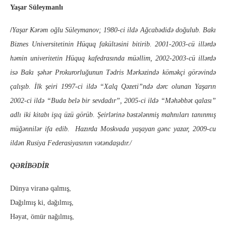
Yaşar Süleymanlı
/
Yaşar Kərəm oğlu Süleymanov; 1980-ci ildə Ağcabədidə doğulub. Bakı
Biznes Universitetinin Hüquq fakültəsini bitirib. 2001-2003-cü illərdə
həmin univeritetin Hüquq kafedrasında müəllim, 2002-2003-cü illərdə
isə Bakı şəhər Prokurorluğunun Tədris Mərkəzində köməkçi görəvində
çalışıb.
İlk şeiri 1997-ci ildə “Xalq Qəzeti”ndə dərc olunan Yaşarın
2002-ci ildə “Buda belə bir sevdadır”, 2005-ci ildə “Məhəbbət qalası”
adlı iki kitabı işıq üzü görüb. Şeirlərinə bəstələnmiş mahnıları tanınmış
müğənnilər ifa edib. Hazırda Moskvada yaşayan gənc yazar, 2009-cu
ildən Rusiya Federasiyasının vətəndaşıdır./
QƏRİBƏDİR
Dünya viranə qalmış,
Dağılmış ki, dağılmış,
Həyat, ömür nağılmış,