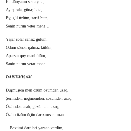
Bu dünyanın sonu çata,
Ay qarala, günəş bata,
Ey, gül üzlüm, zərif buta,
Sənin nurun yetər mənə…
Yaşar solar sənsiz gülüm,
Odum sönər, qalmaz külüm,
Aparsın qoy məni ölüm,
Sənin nurun yetər mənə…
DARIXMIŞAM
Düşmüşəm mən özüm özümdən uzaq,
Şerimdən, nəğməmdən, sözümdən uzaq,
Özümdən aralı, gözümdən uzaq,
Özüm özüm üçün darıxmışam mən.
…Bəxtimi dərdləri yazana verdim,