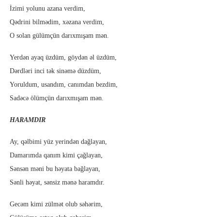
İzimi yolunu azana verdim,
Qədrini bilmədim, xəzana verdim,
O solan gülümçün darıxmışam mən.
Yerdən ayaq üzdüm, göydən əl üzdüm,
Dərdləri inci tək sinəmə düzdüm,
Yoruldum, usandım, canımdan bezdim,
Sadəcə ölümçün darıxmışam mən.
HARAMDIR
Ay, qəlbimi yüz yerindən dağlayan,
Damarımda qanım kimi çağlayan,
Sənsən məni bu həyata bağlayan,
Sənli həyat, sənsiz mənə haramdır.
Gecəm kimi zülmət olub səhərim,