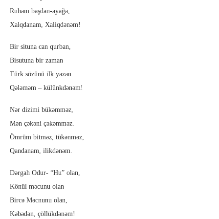
Ruham başdan-ayağa,
Xalqdanam, Xaliqdənəm!
Bir situna can qurban,
Bisutuna bir zaman
Türk sözünü ilk yazan
Qələməm – külünkdənəm!
Nər dizimi bükəmməz,
Mən çəkəni çəkəmməz.
Ömrüm bitməz, tükənməz,
Qandanam, ilikdənəm.
Dərgah Odur- “Hu” olan,
Könül məcunu olan
Bircə Məcnunu olan,
Kəbədən, çöllükdənəm!