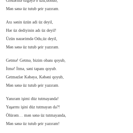
Göstərmə özgəyə o üzü,dönüb,
Mən sənə üz tutub şeir yazıram.
Axı sənin üzün adi üz deyil,
Hər üz dediyinin adı üz deyil!
Üzün nəzərimdə Odu,üz deyil,
Mən sənə üz tutub şeir yazıram.
Getmə! Getmə, bizim obanı qoyub,
İtmə! İtmə, səni tapanı qoyub.
Getməzlər Kəbəyə, Kəbəni qoyub,
Mən sənə üz tutub şeir yazıram.
Yanıram işimi düz tutmayanda!
Yaşarmı işini düz tutmayan da?!
Ölürəm… mən sənə üz tutmayanda,
Mən sənə üz tutub şeir yazıram!