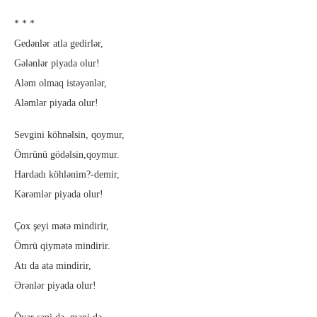
* * *
Gedənlər atla gedirlər,
Gələnlər piyada olur!
Aləm olmaq istəyənlər,
Aləmlər piyada olur!
Sevgini köhnəlsin, qoymur,
Ömrünü gödəlsin,qoymur.
Hardadı köhlənim?-demir,
Kərəmlər piyada olur!
Çox şeyi mətə mindirir,
Ömrü qiymətə mindirir.
Atı da ata mindirir,
Ərənlər piyada olur!