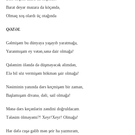
Barat deyər məzara da köçəndə,
Olmaq xoş olardı üç otağında
QƏZƏL
Gəlmişəm bu dünyaya yaşayıb yaratmağa,
Yaranmışam ey vətən,sənə dair olmağa!
Qələmim öləndə də düşməyəcək əlimdən,
Elə bil söz vermişəm hökmən şair olmağa!
Nəsiminin yanında dərs keçmişəm bir zaman,
Başlamışam divanə, dəli, sail olmağa!
Mənə dərs keçənlərin zəndini doğruldacam.
Tələsim ölməyəmi?! Xeyr!Xeyr! Olmağa!
Hər dəfə cuşə gəlib mən şeir ha yazmıram,