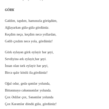
GÖRK
Gəldim, tapdım, hamınızla görüşdüm,
Ağlayarkən gülə-gülə gördünüz.
Keçdim neçə, keçdim necə yollardan,
Gəlib çıxdım necə yola, gördünüz!
Görk eyləyən görk eyləyir hər şeyi,
Sevdiyinə ərk eyləyir,hər şeyi.
İnsan olan tərk eyləyir hər şeyi,
Bircə qalır könlü ilə,gördünüz!
Oğul odur, gedə qəmlər yolunda,
Bittənməyə cəhənnəmlər yolunda.
Çox Əslilər çox, Sənəmlər yolunda
Çox Kərəmlər döndü gülə, gördünüz!