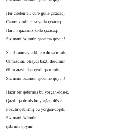
Hər cibdən bir cürə güllə çıxacaq,
Canımız min cürə yolla çıxacaq.
Haranı qazsanız kəllə çıxacaq,
Siz məni özümün qəbrimə qoyun!
Səbri sanmayın ki, çoxdu səbrimin,
Olmazdım, olsaydı baxtı dərdimin,
Əlim ətəyindən çıxdı qəbrimin,
Siz məni özümün qəbrimə qoyun!
Hazır bir qəbirmiş bu yorğan-döşək,
Qazılı qəbirmiş bu yorğan-döşək.
Pozulu qəbirmiş bu yorğan-döşək,
Siz məni özümün
qəbrimə qoyun!