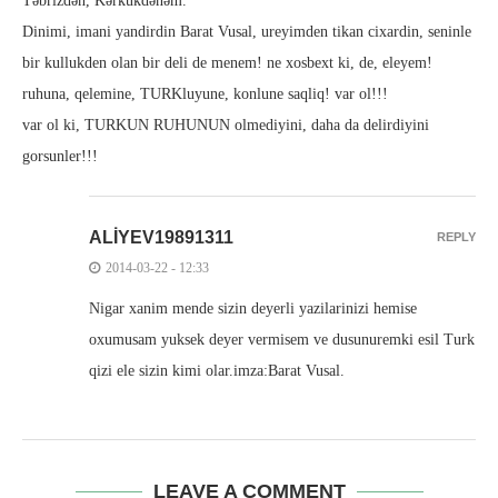
Təbrizdən, Kərkükdənəm.
Dinimi, imani yandirdin Barat Vusal, ureyimden tikan cixardin, seninle
bir kullukden olan bir deli de menem! ne xosbext ki, de, eleyem!
ruhuna, qelemine, TURKluyune, konlune saqliq! var ol!!!
var ol ki, TURKUN RUHUNUN olmediyini, daha da delirdiyini
gorsunler!!!
ALIYEV19891311
REPLY
2014-03-22 - 12:33
Nigar xanim mende sizin deyerli yazilarinizi hemise
oxumusam yuksek deyer vermisem ve dusunuremki esil Turk
qizi ele sizin kimi olar.imza:Barat Vusal.
LEAVE A COMMENT