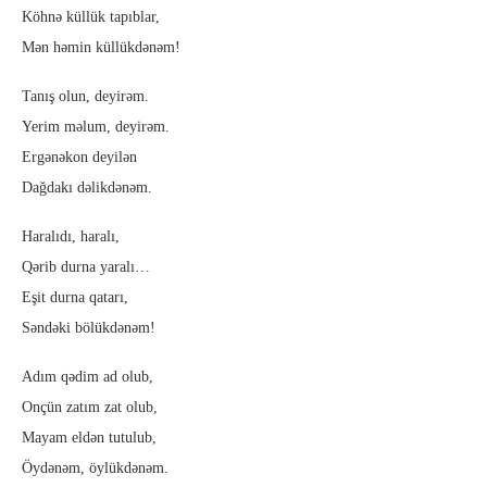
Köhnə küllük tapıblar,
Mən həmin küllükdənəm!
Tanış olun, deyirəm.
Yerim məlum, deyirəm.
Ergənəkon deyilən
Dağdakı dəlikdənəm.
Haralıdı, haralı,
Qərib durna yaralı…
Eşit durna qatarı,
Səndəki bölükdənəm!
Adım qədim ad olub,
Onçün zatım zat olub,
Mayam eldən tutulub,
Öydənəm, öylükdənəm.