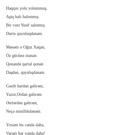
Haqqın yolu yolummuş,
Aşiq halı halımmış.
Bir vaxt Yusif salınmış
Dərin quyuluqdanam.
Mənəm o Oğuz Xaqan,
Öz gücünə inanan.
Qonanda qartal qonan
Daşdan, qayalıqdanam.
Gəzib hardan gəlirəm,
Yazın,Ordan gəlirəm.
Əsrlərdən gəlirəm,
Neçə minillikdənəm.
Yoxam bu canda daha,
Varam hər yanda daha!