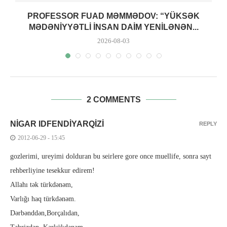
PROFESSOR FUAD MƏMMƏDOV: “YÜKSƏK
MƏDƏNIYYƏTLI INSAN DAIM YENILƏNƏN...
2026-08-03
2 COMMENTS
NIGAR IDFENDIYARQIZI
REPLY
2012-06-29 - 15:45
gozlerimi, ureyimi dolduran bu seirlere gore once muellife, sonra sayt
rehberliyine tesekkur edirem!
Allahı tək türkdənəm,
Varlığı haq türkdənəm.
Dərbənddən,Borçalıdan,