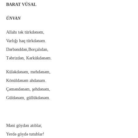
BARAT VÜSAL
ÜNVAN
Allahı tək türkdənəm,
Varlığı haq türkdənəm.
Dərbənddən,Borçalıdan,
Təbrizdən, Kərkükdənəm.
Küləkdənəm, mehdənəm,
Könüldənəm ahdanam.
Çəməndənəm, şehdənəm,
Güldənəm, güllükdənəm.
Məni göydən atıblar,
Yerdə göydə tutublar!