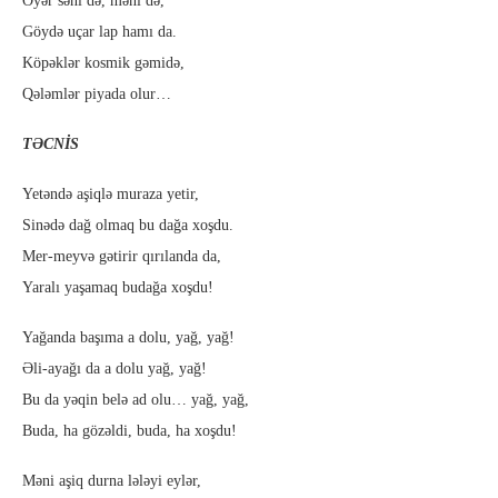
Öyər səni də, məni də,
Göydə uçar lap hamı da.
Köpəklər kosmik gəmidə,
Qələmlər piyada olur…
TƏCNİS
Yetəndə aşiqlə muraza yetir,
Sinədə dağ olmaq bu dağa xoşdu.
Mer-meyvə gətirir qırılanda da,
Yaralı yaşamaq budağa xoşdu!
Yağanda başıma a dolu, yağ, yağ!
Əli-ayağı da a dolu yağ, yağ!
Bu da yəqin belə ad olu… yağ, yağ,
Buda, ha gözəldi, buda, ha xoşdu!
Məni aşiq durna lələyi eylər,