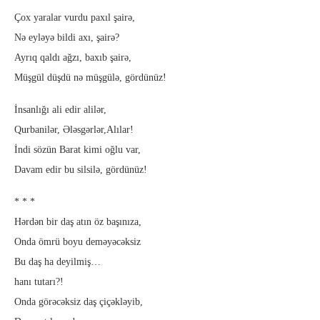
Çox yaralar vurdu paxıl şairə,
Nə eyləyə bildi axı, şairə?
Ayrıq qaldı ağzı, baxıb şairə,
Müşgül düşdü nə müşgülə, gördünüz!
İnsanlığı ali edir alilər,
Qurbanilər, Ələsgərlər,Alılar!
İndi sözün Barat kimi oğlu var,
Davam edir bu silsilə, gördünüz!
* * *
Hərdən bir daş atın öz başınıza,
Onda ömrü boyu deməyəcəksiz
Bu daş ha deyilmiş…
hanı tutarı?!
Onda görəcəksiz daş çiçəkləyib,