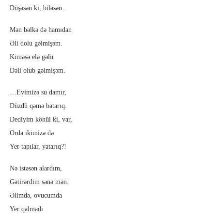
Düşəsən ki, biləsən.
Mən bəlkə də hamıdan
Əli dolu gəlmişəm.
Kiməsə elə gəlir
Dəli olub gəlmişəm.
…Evimizə su damır,
Düzdü qəmə batarıq.
Dediyim könül ki, var,
Orda ikimizə də
Yer tapılar, yatarıq?!
Nə istəsən alardım,
Gətirərdim sənə mən.
Əlimdə, ovucumda
Yer qalmadı