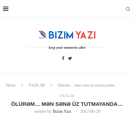
keep your memories alive
Home
YAZILAR
Ölürəm… mən sənə üz tutmayanda…
YAZILAR
ÖLÜRƏM… MƏN SƏNƏ ÜZ TUTMAYANDA…
written by
Bizim Yazı
2012-06-29