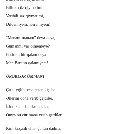
Bilirəm öz qiymətimi!
Veribdi saz qiymətimi,
Dilqəmiyəm, Kərəmiyəm!
“Mənəm-mənəm” deyə-deyə,
Gümanmı var ölməməyə?
Bəsimdi bir qələm deyə:
Mən Baratın qələmiyəm!
ÜRƏKLƏR ÜMMANI
Çırpı yığıb ocaq çatan kişilər
Əllərini dona verib getdilər.
İsindikcə isindilər balalar,
Ömrə bu cür məna verib getdilər.
Kim ki,çatdı elin- günün dadına,