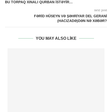
BU TORPAQ XINALI QURBAN ISTƏYIR…
next post
FƏRID HÜSEYN VƏ ŞƏHRIYAR DEL GERANI
(HACIZADƏ)DƏN NƏ XƏBƏR?
YOU MAY ALSO LIKE