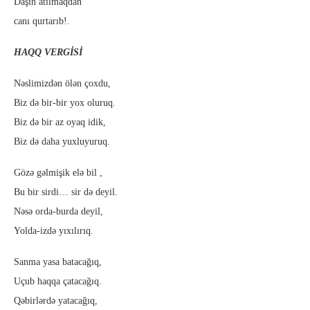
Daşın atılmaqdan
canı qurtarıb!.
HAQQ VERGİSİ
Nəslimizdən ölən çoxdu,
Biz də bir-bir yox oluruq.
Biz də bir az oyaq idik,
Biz də daha yuxluyuruq.
Gözə gəlmişik elə bil ,
Bu bir sirdi… sir də deyil.
Nəsə orda-burda deyil,
Yolda-izdə yıxılırıq.
Sanma yasa batacağıq,
Uçub haqqa çatacağıq.
Qəbirlərdə yatacağıq,