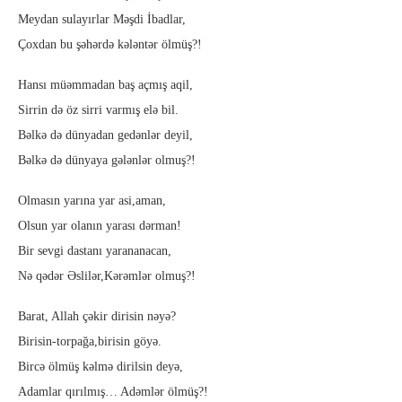
Meydan sulayırlar Məşdi İbadlar,
Çoxdan bu şəhərdə kələntər ölmüş?!
Hansı müəmmadan baş açmış aqil,
Sirrin də öz sirri varmış elə bil.
Bəlkə də dünyadan gedənlər deyil,
Bəlkə də dünyaya gələnlər olmuş?!
Olmasın yarına yar asi,aman,
Olsun yar olanın yarası dərman!
Bir sevgi dastanı yarananacan,
Nə qədər Əslilər,Kərəmlər olmuş?!
Barat, Allah çəkir dirisin nəyə?
Birisin-torpağa,birisin göyə.
Bircə ölmüş kəlmə dirilsin deyə,
Adamlar qırılmış… Adəmlər ölmüş?!