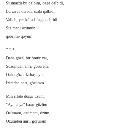
Susmazdı bu qəlbim, özgə qəlbidi,
Bu zirvə dərədi, üzdə qəlbidi.
Vallah, yer kürəsi özgə qəbridi…
Siz məni özümün
qəbrimə qoyun!
* * *
Daha gözəl bir ömür var,
Sözümdən anrı, görürəm.
Daha gözəl iz başlayır,
İzimdən anrı, görürəm.
Min sifətə düşür üzüm,
“Aya-çaya” baxır gözüm.
Özüməm, özüməm, özüm,
Özümdən anrı, görürəm!