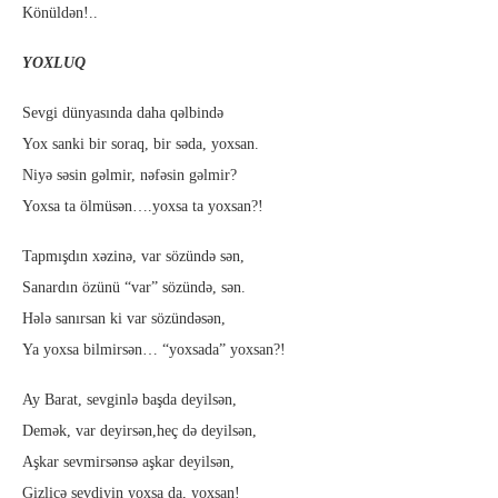
Könüldən!..
YOXLUQ
Sevgi dünyasında daha qəlbində
Yox sanki bir soraq, bir səda, yoxsan.
Niyə səsin gəlmir, nəfəsin gəlmir?
Yoxsa ta ölmüsən….yoxsa ta yoxsan?!
Tapmışdın xəzinə, var sözündə sən,
Sanardın özünü “var” sözündə, sən.
Hələ sanırsan ki var sözündəsən,
Ya yoxsa bilmirsən… “yoxsada” yoxsan?!
Ay Barat, sevginlə başda deyilsən,
Demək, var deyirsən,heç də deyilsən,
Aşkar sevmirsənsə aşkar deyilsən,
Gizlicə sevdiyin yoxsa da, yoxsan!