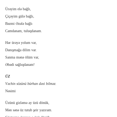
Ürəyim elə bağlı,
Çiçəyim gülə bağlı,
Bəzmi Əzələ bağlı
Camdanam, tuluqdanam.
Hər ürəyə yolum var,
Danışmağa dilim var.
Sanma mənə ölüm var,
Əbədi sağlıqdanam!
ÜZ
Vəchin sözünü bürhan dəxi bilməz.
Nəsimi
Üzünü gizləmə ay üzü dönük,
Mən sənə üz tutub şeir yazıram.