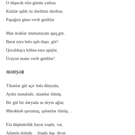
O düşəcək elin-günün yadına.
Kimlər qaldı öz dərdinin dərdinə,
Papağını günə verib getdilər.
Mən ürəklər ümmanıyam aşıq,gör,
Barat niyə belə aşıb-daşır, gör!
Qocaldıqca köhnə-təzə aşiqlər,
Ürəyini mənə verib getdilər!
MƏHŞƏR
Tikanlar gül açır hələ dünyada,
Aydın məsələdir, süsənlər ölmüş.
Bir gül bir dəryada su deyin ağlar,
Mürəkkəb qurumuş, qələmlər ölmüş…
Elə düşünürdük həyat xoşdu, var,
Adamla doludu …boşdu daş- divar.