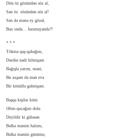
Dön öz gözündən söz al,
Sən öz sözündən söz al!
Sən də mənə ey gözəl,
Bax onda… baxmayanda?!
* * *
Tökmə qaş-qabağını,
Dərdin nədi bilmişəm.
Bağışla yarım, məni,
Bu axşam da mən evə
Bir könüllə gəlmişəm.
Başqa kişilər kimi
Əlim-qucağım dolu
Deyildir ki güləsən.
Bəlkə mənim halımı,
Bəlkə mənim günümə,