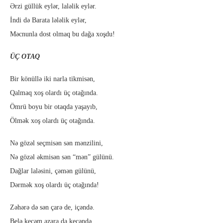
Ərzi güllük eylər, laləlik eylər.
İndi də Barata lələlik eylər,
Məcnunla dost olmaq bu dağa xoşdu!
ÜÇ OTAQ
Bir könüllə iki narla tikmisən,
Qalmaq xoş olardı üç otağında.
Ömrü boyu bir otaqda yaşayıb,
Ölmək xoş olardı üç otağında.
Nə gözəl seçmisən sən mənzilini,
Nə gözəl əkmisən sən “mən” gülünü.
Dağlar laləsini, çəmən gülünü,
Dərmək xoş olardı üç otağında!
Zəhərə də sən çarə de, içəndə.
Belə keçəm azara da keçəndə.