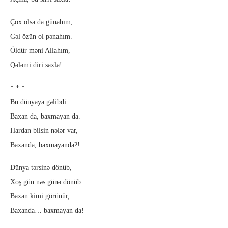
Çox olsa da günahım,
Gəl özün ol pənahım.
Öldür məni Allahım,
Qələmi diri saxla!
* * *
Bu dünyaya gəlibdi
Baxan da, baxmayan da.
Hardan bilsin nələr var,
Baxanda, baxmayanda?!
Dünya tərsinə dönüb,
Xoş gün nəs günə dönüb.
Baxan kimi görünür,
Baxanda… baxmayan da!