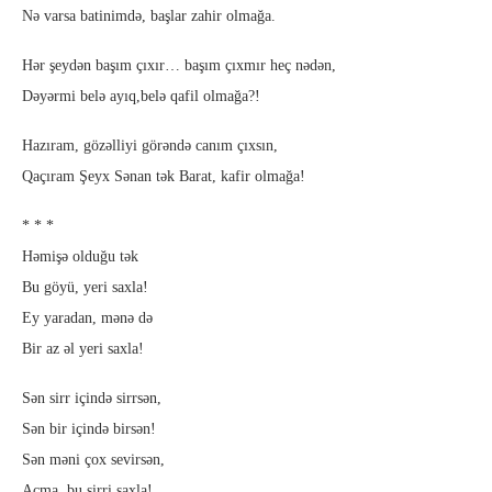
Nə varsa batinimdə, başlar zahir olmağa.
Hər şeydən başım çıxır… başım çıxmır heç nədən,
Dəyərmi belə ayıq,belə qafil olmağa?!
Hazıram, gözəlliyi görəndə canım çıxsın,
Qaçıram Şeyx Sənan tək Barat, kafir olmağa!
* * *
Həmişə olduğu tək
Bu göyü, yeri saxla!
Ey yaradan, mənə də
Bir az əl yeri saxla!
Sən sirr içində sirrsən,
Sən bir içində birsən!
Sən məni çox sevirsən,
Açma, bu sirri saxla!