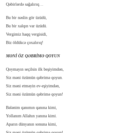
Qəbirlərdə sağalırıq…
Bu bir nəslin gör üzüdü,
Bu bir xalqın var üzüdü.
Vergimiz haqq vergisidi,
Biz öldükcə çoxalırıq!
MƏNİ ÖZ QƏBRİMƏ QOYUN
Qoymayın seçilsin ilk beşiyimdən,
Siz məni özümün qəbrimə qoyun.
Siz məni etməyin ev-eşiyimdən,
Siz məni özümün qəbrimə qoyun!
Bələnim qanımın qanına kimi,
Yollanım Allahın yanına kimi.
Aparın dünyanın sonuna kimi,
Siz məni özümün qəbrimə qoyun!