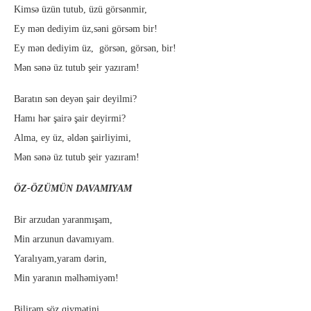
Kimsə üzün tutub, üzü görsənmir,
Ey mən dediyim üz,səni görsəm bir!
Ey mən dediyim üz, görsən, görsən, bir!
Mən sənə üz tutub şeir yazıram!
Baratın sən deyən şair deyilmi?
Hamı hər şairə şair deyirmi?
Alma, ey üz, əldən şairliyimi,
Mən sənə üz tutub şeir yazıram!
ÖZ-ÖZÜMÜN DAVAMIYAM
Bir arzudan yaranmışam,
Min arzunun davamıyam.
Yaralıyam,yaram dərin,
Min yaranın məlhəmiyəm!
Bilirəm söz qiymətini,