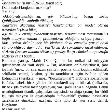
-Mahirin bu işi bir ÖRNƏK təşkil edir;
Daha nələri fərqləndirmək olar?
7 cildlik:
-Ədəbiyyatşünaslığımıza, şeir bilicilərinə, başqa sözlə,
Qabilşünaslığa sanballı töhfədir;
-Şairlərin akademik nəşrləri hazırlanarkən bir model olaraq
nəzərdən keçirilə bilər;
-QABİLin 7 cildliyi akademik nəşrlərin hazırlanması mexanizmi ilə
bağlı müəyyən sualların, problemlərin olduğunu ortaya çıxardı. –
Məs., şairin özünün heç bir kitabına daxil etmədiyi yaxud daxil
etməyə ehtiyac duymadığı şeir(lər)in də çoxcildliyə daxil edilməsi,
sözlərin (əsasən alınma sözlərin) yazılışı ilə (o cümlədən apostroflu
sözlərlə və s.) bağlı…
Bunlarla yanaşı, Mahir Qabiloğlunun bu unikal işi müəyyən
qüsurlardan da xali deyil. – Bu, əsərlərin qruplaşdırılması, janr
təyinatı (məs., bir sıra uzun şeirlərin poema kimi təqdim edilməsi),
şəkillərin seçimi, kitabın, şairin tanıdılması üçün istifadə edilən
köhnəlmiş (gərəksiz! – məs., “tərcümeyi-hal”) ərəb-fars sözlərindən
istifadə, habelə bir xeyli texniki xarakterli sayıla biləcək (bəlkə də,
ilk baxışda texniki təsir bağışlayan) yazı şəkli ilə və s. bağlıdır. Lakin
ustadoğlunun titanik çalışmaları sayəsində ortalığa çıxmış bu ciddi
işi, işin miqyası ilə qiyasladıqda “ufaq-təfək” görünən nəsnələrlə
xarakterizə etməkdən uzağam. Ona görə də, gur səslə demək
istəyirəm:
Mahir, sağ ol!