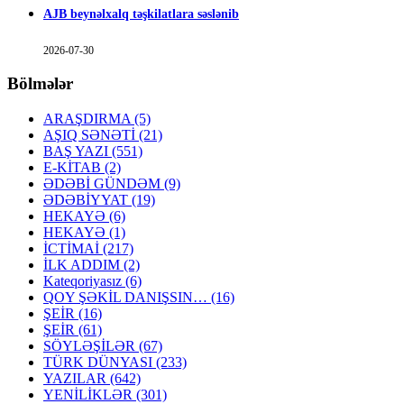
AJB beynəlxalq təşkilatlara səslənib
2026-07-30
Bölmələr
ARAŞDIRMA
(5)
AŞIQ SƏNƏTİ
(21)
BAŞ YAZI
(551)
E-KİTAB
(2)
ƏDƏBİ GÜNDƏM
(9)
ƏDƏBİYYAT
(19)
HEKAYƏ
(6)
HEKAYƏ
(1)
İCTİMAİ
(217)
İLK ADDIM
(2)
Kateqoriyasız
(6)
QOY ŞƏKİL DANIŞSIN…
(16)
ŞEİR
(16)
ŞEİR
(61)
SÖYLƏŞİLƏR
(67)
TÜRK DÜNYASI
(233)
YAZILAR
(642)
YENİLİKLƏR
(301)