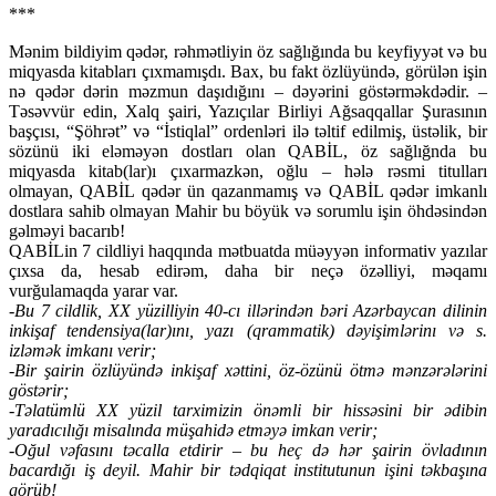
***
Mənim bildiyim qədər, rəhmətliyin öz sağlığında bu keyfiyyət və bu
miqyasda kitabları çıxmamışdı. Bax, bu fakt özlüyündə, görülən işin
nə qədər dərin məzmun daşıdığını – dəyərini göstərməkdədir. –
Təsəvvür edin, Xalq şairi, Yazıçılar Birliyi Ağsaqqallar Şurasının
başçısı, “Şöhrət” və “İstiqlal” ordenləri ilə təltif edilmiş, üstəlik, bir
sözünü iki eləməyən dostları olan QABİL, öz sağlığnda bu
miqyasda kitab(lar)ı çıxarmazkən, oğlu – hələ rəsmi titulları
olmayan, QABİL qədər ün qazanmamış və QABİL qədər imkanlı
dostlara sahib olmayan Mahir bu böyük və sorumlu işin öhdəsindən
gəlməyi bacarıb!
QABİLin 7 cildliyi haqqında mətbuatda müəyyən informativ yazılar
çıxsa da, hesab edirəm, daha bir neçə özəlliyi, məqamı
vurğulamaqda yarar var.
-Bu 7 cildlik, XX yüzilliyin 40-cı illərindən bəri Azərbaycan dilinin
inkişaf tendensiya(lar)ını, yazı (qrammatik) dəyişimlərinı və s.
izləmək imkanı verir;
-Bir şairin özlüyündə inkişaf xəttini, öz-özünü ötmə mənzərələrini
göstərir;
-Təlatümlü XX yüzil tarximizin önəmli bir hissəsini bir ədibin
yaradıcılığı misalında müşahidə etməyə imkan verir;
-Oğul vəfasını təcalla etdirir – bu heç də hər şairin övladının
bacardığı iş deyil. Mahir bir tədqiqat institutunun işini təkbaşına
görüb!