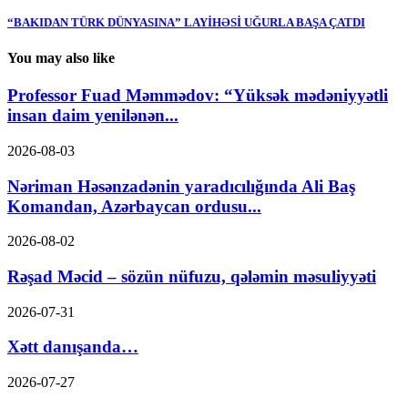
“BAKIDAN TÜRK DÜNYASINA” LAYİHƏSİ UĞURLA BAŞA ÇATDI
You may also like
Professor Fuad Məmmədov: “Yüksək mədəniyyətli
insan daim yenilənən...
2026-08-03
Nəriman Həsənzadənin yaradıcılığında Ali Baş
Komandan, Azərbaycan ordusu...
2026-08-02
Rəşad Məcid – sözün nüfuzu, qələmin məsuliyyəti
2026-07-31
Xətt danışanda…
2026-07-27