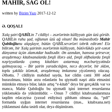
MAHİR, SAĞ OL!
written by
Bizim Yazı
2017-12-12
Ə. QOŞALI
Xalq şairi
QABİL
in 7 cildliyi – əsərlərinin külliyyatı gün üzü görüb.
QABİLin ruhu şad, oğlunun üzü ağ olsun! Bu münasibətlə
Mahir
Qabiloğlu
nu alqışlayır, bütün QABİLsevərləri təbrik edirəm! Elə
bilirəm, bir Xalq şairinin əsərlərinin külliyyatı, bütövlükdə şeir-sənət
dünyamız üçün əlamətdar hadisədir. Ən azından, hansısa şeirsevər,
araşdırmaçı kitabxanalarda fərqli illərə aid, fərqli əlifbalarda fərqli
nəşriyyatlarda çıxmış kitabları axtarmaq məcburiyyətində
qalmayacaq. – Bir şairin yaradıcılığını, necə deyərlər, bir əldən,
toplu şəkildə izləmək, araşdırmaq imkanına yiyələnmiş olacaq.
Əlbəttə, 7 cildliyin məhdud sayda, hər cildin cəmi 300 ədəd
buraxılması, bütün arzu edənlərin bu qiymətli nəşri əldə etməsini
mümkün etməyə bilər, lakin artıq “e-kitab” deyə bir gerçəklik var və
məncə, Mahir Qabiloğlu bu qiymətli işini internet resurslarına
yükləməklə də yükümlüdür. – Onun 7 cildliyi kitabxanalarımıza
təqdim edəcəyinə (yaxud etdiyinə) şübhəm olmasa da, “pdf”
formatda uyğun internet resurslarına (məs., kitabxana.net)
yüklənməsi daha təsirli olar, deyə düşünürəm.