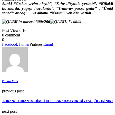
Sanki “Gedən yerim olaydı”, “Səhv düşəndə yerimiz”, “Küləkli
havalarda, yağışlı havalarda”, “Tramvay parka gedir” , “Ümid
sənədir ancaq”… və əlbəttə, “Nəsimi” yenidən yazıldı..!
Post Views:
10
0 comment
0
Facebook
Twitter
Pinterest
Email
Bizim Yazı
previous post
TƏRANƏ TURAN RƏHİMLİ ULUSLARARASI ƏDƏBİYYAT ŞÖLƏNİNDƏ
next post