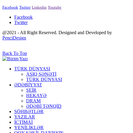
Facebook
Twitter
Linkedin
Youtube
Facebook
Twitter
@2021 - All Right Reserved. Designed and Developed by
PenciDesign
Back To Top
TÜRK DÜNYASI
AŞIQ SƏNƏTİ
TÜRK DÜNYASI
ƏDƏBİYYAT
ŞEİR
HEKAYƏ
DRAM
ƏDƏBİ TƏNQİD
SÖHBƏTLƏR
YAZILAR
İCTİMAİ
YENİLİKLƏR
QOY ŞƏKİL DANIŞSIN…