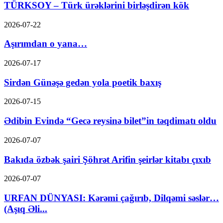
TÜRKSOY – Türk ürəklərini birləşdirən kök
2026-07-22
Aşırımdan o yana…
2026-07-17
Sirdən Günəşə gedən yola poetik baxış
2026-07-15
Ədibin Evində “Gecə reysinə bilet”in təqdimatı oldu
2026-07-07
Bakıda özbək şairi Şöhrət Arifin şeirlər kitabı çıxıb
2026-07-07
URFAN DÜNYASI: Kərəmi çağırıb, Dilqəmi səslər…
(Aşıq Əli...