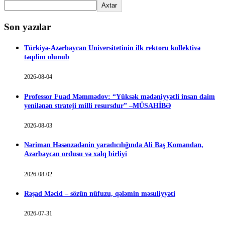
Axtar
Son yazılar
Türkiyə-Azərbaycan Universitetinin ilk rektoru kollektivə
təqdim olunub
2026-08-04
Professor Fuad Məmmədov: “Yüksək mədəniyyətli insan daim
yenilənən strateji milli resursdur” –MÜSAHİBƏ
2026-08-03
Nəriman Həsənzadənin yaradıcılığında Ali Baş Komandan,
Azərbaycan ordusu və xalq birliyi
2026-08-02
Rəşad Məcid – sözün nüfuzu, qələmin məsuliyyəti
2026-07-31