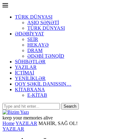
TÜRK DÜNYASI
AŞIQ SƏNƏTİ
TÜRK DÜNYASI
ƏDƏBİYYAT
ŞEİR
HEKAYƏ
DRAM
ƏDƏBİ TƏNQİD
SÖHBƏTLƏR
YAZILAR
İCTİMAİ
YENİLİKLƏR
QOY ŞƏKİL DANIŞSIN…
KİTABXANA
E-KİTAB
keep your memories alive
Home
YAZILAR
MAHİR, SAĞ OL!
YAZILAR