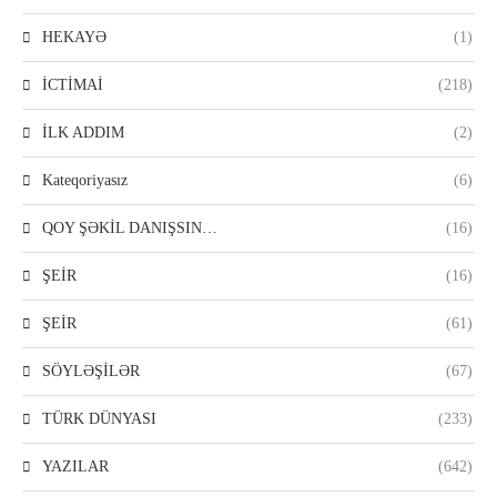
HEKAYƏ
(1)
İCTİMAİ
(218)
İLK ADDIM
(2)
Kateqoriyasız
(6)
QOY ŞƏKİL DANIŞSIN…
(16)
ŞEİR
(16)
ŞEİR
(61)
SÖYLƏŞİLƏR
(67)
TÜRK DÜNYASI
(233)
YAZILAR
(642)