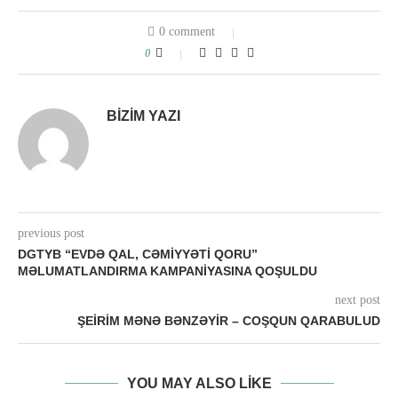
0 comment
0
BIZIM YAZI
previous post
DGTYB “EVDƏ QAL, CƏMIYYƏTI QORU”
MƏLUMATLANDIRMA KAMPANIYASINA QOŞULDU
next post
ŞEIRIM MƏNƏ BƏNZƏYIR – COŞQUN QARABULUD
YOU MAY ALSO LIKE