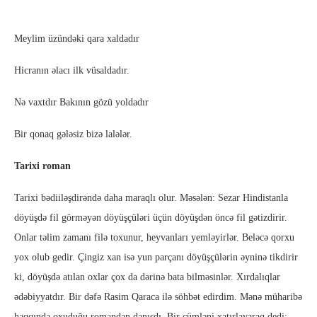
Meylim üzündəki qara xaldadır
Hicranın əlacı ilk vüsaldadır.
Nə vaxtdır Bakının gözü yoldadır
Bir qonaq gələsiz bizə lalələr.
Tarixi roman
Tarixi bədiiləşdirəndə daha maraqlı olur. Məsələn: Sezar Hindistanla
döyüşdə fil görməyən döyüşçüləri üçün döyüşdən öncə fil gətizdirir.
Onlar təlim zamanı filə toxunur, heyvanları yemləyirlər. Beləcə qorxu
yox olub gedir. Çingiz xan isə yun parçanı döyüşçülərin əyninə tikdirir
ki, döyüşdə atılan oxlar çox da dərinə bata bilməsinlər. Xırdalıqlar
ədəbiyyatdır. Bir dəfə Rasim Qaraca ilə söhbət edirdim. Mənə müharibə
haqqında oxuduğu romandan danışdı. Bir cümləni xatırlayaraq dedi: