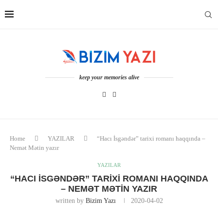
keep your memories alive
Home
YAZILAR
“Hacı İsgəndər” tarixi romanı haqqında –
Nemət Mətin yazır
YAZILAR
“HACI İSGƏNDƏR” TARIXI ROMANI HAQQINDA
– NEMƏT MƏTIN YAZIR
written by
Bizim Yazı
2020-04-02