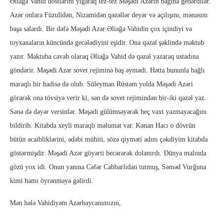
Əliağa Vahid dostlarını yığaraq tez-tez Məşədi Azərin bağına gedərdilər.
Azər onlara Füzulidən, Nizamidən qəzəllər deyər və açılışını, mənasını
başa salardı. Bir dəfə Məşədi Azər Əliağa Vahidin çox içindiyi və
toyxanaların küncündə gecələdiyini eşidir. Ona qəzəl şəklində məktub
yazır. Məktuba cavab olaraq Əliağa Vahid də qəzəl yazaraq ustadına
göndərir. Məşədi Azər sovet rejiminə baş əymədi. Hətta bununla bağlı
maraqlı bir hadisə də olub. Süleyman Rüstəm yolda Məşədi Azəri
görərək ona tövsiyə verir ki, sən də sovet rejimindən bir-iki qəzəl yaz.
Sənə də dəyər versinlər. Məşədi gülümsəyərək heç vaxt yazmayacağını
bildirib. Kitabda xeyli maraqlı məlumat var. Kənan Hacı o dövrün
bütün əcaibliklərini, ədəbi mühiti, sözə qiyməti adını çəkdiyim kitabda
göstərmişdir. Məşədi Azər göyərti becərərək dolanırdı. Dünya malında
gözü yox idi. Onun yanına Cəfər Cabbarlıdan tutmuş, Səməd Vurğuna
kimi hamı öyrənməyə gəlirdi.
Mən hələ Vahidiyəm Azərbaycanımızın,