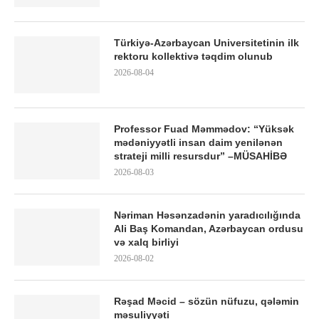
Türkiyə-Azərbaycan Universitetinin ilk
rektoru kollektivə təqdim olunub
2026-08-04
Professor Fuad Məmmədov: “Yüksək
mədəniyyətli insan daim yenilənən
strateji milli resursdur” –MÜSAHİBƏ
2026-08-03
Nəriman Həsənzadənin yaradıcılığında
Ali Baş Komandan, Azərbaycan ordusu
və xalq birliyi
2026-08-02
Rəşad Məcid – sözün nüfuzu, qələmin
məsuliyyəti