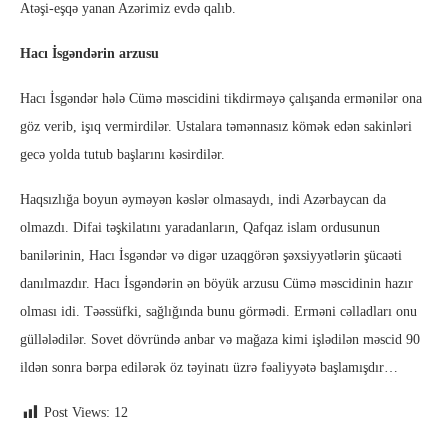
Atəşi-eşqə yanan Azərimiz evdə qalıb.
Hacı İsgəndərin arzusu
Hacı İsgəndər hələ Cümə məscidini tikdirməyə çalışanda ermənilər ona
göz verib, işıq vermirdilər. Ustalara təmənnasız kömək edən sakinləri
gecə yolda tutub başlarını kəsirdilər.
Haqsızlığa boyun əyməyən kəslər olmasaydı, indi Azərbaycan da
olmazdı. Difai təşkilatını yaradanların, Qafqaz islam ordusunun
banilərinin, Hacı İsgəndər və digər uzaqgörən şəxsiyyətlərin şücaəti
danılmazdır. Hacı İsgəndərin ən böyük arzusu Cümə məscidinin hazır
olması idi. Təəssüfki, sağlığında bunu görmədi. Erməni cəlladları onu
güllələdilər. Sovet dövründə anbar və mağaza kimi işlədilən məscid 90
ildən sonra bərpa edilərək öz təyinatı üzrə fəaliyyətə başlamışdır…
Post Views:
12