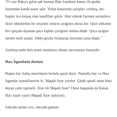
“O vaxt Bakıya gələn şah hansısa Bakı kəndinin kənarı ilə gedən
faytondan kəndə nəzər salır. Yolun kənarında çarıqları cırılmış, üst-
başları toz-torpaq olan kəndliləri görür. Əmr edərək faytonu saxlatdırır.
Qızıl sikkələrdən bir neçəsini onların ayağının altına atır. Qızıl sikkənin
biri qarşıda dayanan qoca kişinin çarığının üstünə düşür. Qoca ayağını
sürətlə ürəli uzadır. Sikkə göydə fırlanaraq faytonun içinə düşür.”
Azərbaycanda belə mərd insanların olması tariximizin bəzəyidir.
Hacı İsgəndərin dostları
Haşım bəy Sabiq məclislərin birində qəzəl deyir. Namulla bəy və Hacı
İsgəndər təəssüflənirlər ki, Məşədi Azər yoxdur. Çünki qəzəli onun kimi
duyan çətin tapılardı. Kim idi Məşədi Azər? Onun haqqında da Kənan
Hacı kitab yazıb (Məşədi Azər təzkirəsi).
Səhrada sürüm yox, dəryada gəmim,