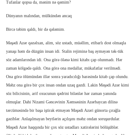
Tufanlar qopsa da, mənim nə qəmim?
Dünyanın malından, mülkündən ancaq
Bircə təbim qaldı, bir də qələmim.
Məşədi Azər qəzəlxan, alim, söz ustadı, müəllim, etibarlı dost olmaqla
yanaşı həm də düzgün insan idi. Stalin rejiminə baş əyməyən tək-tük
söz adamlarından idi. Ona görə ölənə kimi kitabı çap olunmadı. Hər
zaman kölgədə qaldı. Ona görə ona medallar, mükafatlar verilmədi.
Ona görə ölümündən illər sonra yaradıcılığı barəsində kitab çap olundu.
Məhz ona görə bir çox insan ondan uzaq gəzdi. Lakin Məşədi Azər kimi
söz bilicisinin, arif oxucunun qədrini bilənlər hər zaman yanında
olmuşlar. Dahi Nizami Gəncəvinin Xəmsəsinin Azərbaycan dilinə
tərcüməsində bir başa iştirak etməyən Məşədi Azəri günorta çırağla
gəziblər. Anlaşılmayan beytlərin açılışını məhz ondan soruşurdular.
Məşədi Azər haqqında bir çox söz ustadları xatirələrini bölüşüblər.