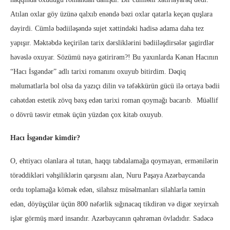
Atılan oxlar göy üzünə qalxıb enəndə bəzi oxlar qatarla keçən quşlara
dəyirdi. Cümlə bədiiləşəndə sujet xəttindəki hadisə adama daha tez
yapışır. Məktəbdə keçirilən tarix dərsliklərini bədiiləşdirsələr şagirdlər
həvəslə oxuyar. Sözümü nəyə gətirirəm?! Bu yaxınlarda Kənan Hacının
“Hacı İsgəndər” adlı tarixi romanını oxuyub bitirdim. Dəqiq
məlumatlarla bol olsa da yazıçı dilin və təfəkkürün gücü ilə ortaya bədii
cəhətdən estetik zövq bəxş edən tarixi roman qoymağı bacarıb. Müəllif
o dövrü təsvir etmək üçün yüzdən çox kitab oxuyub.
Hacı İsgəndər kimdir?
O, ehtiyacı olanlara əl tutan, haqqı tabdalamağa qoymayan, ermənilərin
törəddikləri vəhşiliklərin qarşısını alan, Nuru Paşaya Azərbaycanda
ordu toplamağa kömək edən, silahsız müsəlmanları silahlarla təmin
edən, döyüşçülər üçün 800 nəfərlik sığınacaq tikdirən və digər xeyirxah
işlər görmüş mərd insandır. Azərbaycanın qəhrəman övladıdır. Sadəcə