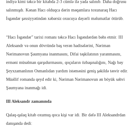
indiyə kimi təkcə bir kitabda 2-3 cümlə ilə yada salınıb. Daha doğrusu
salınmışdı. Kənan Hacı olduqca dərin məqamlara toxunaraq Hacı
İsgəndər şəxsiyyətindən xəbərsiz oxucuya dəyərli məlumatlar ötürüb.
“Hacı İsgəndər” tarixi romanı təkcə Hacı İsgəndərdən bəhs etmir. III
Aleksandr və onun dövründə baş verən hadisələrini, Nəriman
Nərimanovun Şaumyana inanmasını, Difai təşkilatının yaranmasını,
erməni müsəlman qarşıdurmasını, qoçuların özbaşınalığını, Nağı bəy
Şeyxzamanlının Osmanlıdan yardım istəməsini geniş şəkildə təsvir edir.
Müəllif romanda qeyd edir ki, Nəriman Nərimanovun ən böyük səhvi
Şaumyana inanmağı idi.
III Aleksandr zamanında
Qalaq-qalaq kitab oxumuş qoca kişi var idi. Bir dəfə III Aleksandrdan
danışanda dedi: