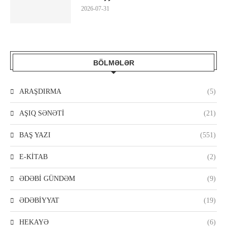
2026-07-31
BÖLMƏLƏR
ARAŞDIRMA
(5)
AŞIQ SƏNƏTİ
(21)
BAŞ YAZI
(551)
E-KİTAB
(2)
ƏDƏBİ GÜNDƏM
(9)
ƏDƏBİYYAT
(19)
HEKAYƏ
(6)