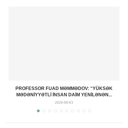
PROFESSOR FUAD MƏMMƏDOV: “YÜKSƏK
MƏDƏNIYYƏTLI INSAN DAIM YENILƏNƏN...
2026-08-03