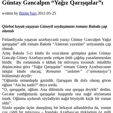
Güntay Gəncalpın “Yağız Qarışqalar”ı
written by
Bizim Yazı
2011-05-25
Qürbət həyatı yaşayan Güneyli soydaşımızın romanı Bakıda çap
olunub
Finlandiyada yaşayan azərbaycanlı yazıçı Güntay Gəncalpın Yağız
qarışqalar” adlı romanı Bakıda “Alatoran yayınları” seriyasında çap
olunub.
Artıq Bakıda 5-ci kitabı ilə oxucuların görüşünə gələn Güntay
Gəncalp Güney Azərbaycanda yetişən ünlü çağdaş yazarlarımızdan
biridir. Bu romanında o iddialı bir mövzuya toxunub: müəllifin
düşüncəsinə görə “Yağız Qarışqalar” romanı Güney Azərbaycanın
istiqlal kitabı olacaq.
Romanın “anlatım” (“annotasiya”)
bölümündə deyilir:
“Oğlumla ormanlıqda gəzirdik. Qarışqanı ilk dəfə olaraq görən
oğlum “Ata bu nədir?” deyə sordu.
“O, qarışqadır, oğlum. Ana dilimizdə ona qarışqa deyirik” dedim.
Gecələr yatdiğımızda qarışqalar haqqında ona nağıl söyləməmi
istədi. Oğluma uydurub söylədiyim nağıl böyüyüb kiçik bir roman
oldu”.
Sözdə uşaqlar üçün danışılmış bir hekayət adlandılrılsa da, roman
çox ciddi bir mövzuya – İrandakı Azərbaycan türklərinin öz milli