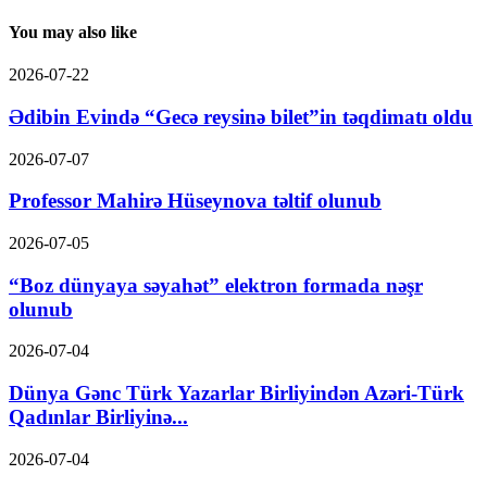
You may also like
2026-07-22
Ədibin Evində “Gecə reysinə bilet”in təqdimatı oldu
2026-07-07
Professor Mahirə Hüseynova təltif olunub
2026-07-05
“Boz dünyaya səyahət” elektron formada nəşr
olunub
2026-07-04
Dünya Gənc Türk Yazarlar Birliyindən Azəri-Türk
Qadınlar Birliyinə...
2026-07-04