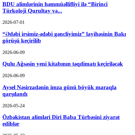
BDU alimlərinin həmmüəllifliyi ilə “Birinci
Türkoloji Qurultay və...
2026-07-01
“Ədəbi irsimiz-ədəbi gəncliyimiz” layihəsinin Bakı
görüşü keçirilib
2026-06-09
Qulu Ağsəsin yeni kitabının təqdimatı keçiriləcək
2026-06-09
Aysel Nəsirzadənin imza günü böyük maraqla
qarşılandı
2026-05-24
Özbəkistan alimləri Diri Baba Türbəsini ziyarət
ediblər