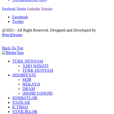
Facebook
Twitter
Linkedin
Youtube
Facebook
Twitter
@2021 - All Right Reserved. Designed and Developed by
PenciDesign
Back To Top
TÜRK DÜNYASI
AŞIQ SƏNƏTİ
TÜRK DÜNYASI
ƏDƏBİYYAT
ŞEİR
HEKAYƏ
DRAM
ƏDƏBİ TƏNQİD
SÖHBƏTLƏR
YAZILAR
İCTİMAİ
YENİLİKLƏR