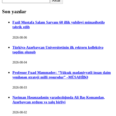
Axtar
Son yazılar
Fazil Mustafa Salam Sarvanı 60 illik yubileyi münasibətilə
təbrik edib
2026-08-06
Türkiyə-Azərbaycan Universitetinin ilk rektoru kollektivə
təqdim olunub
2026-08-04
Professor Fuad Məmmədov: “Yüksək mədəniyyətli insan daim
yenilənən strateji milli resursdur” –MÜSAHİBƏ
2026-08-03
Nəriman Həsənzadənin yaradıcılığında Ali Baş Komandan,
Azərbaycan ordusu və xalq birliyi
2026-08-02