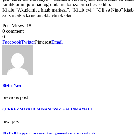
kimliklərini qorumaq uğrunda mübarizələrinə həsr edilib.
Kitabı “Akademiya kitab mərkəzi”, “Kitab evi”, “Əli və Nino” kitab
satış mərkəzlərindən əldə etmək olar.
Post Views:
18
0 comment
0
Facebook
Twitter
Pinterest
Email
Bizim Yazı
previous post
ÇERKEZ SOYKIRIMINA SESSİZ KALINMAMALI
next post
DGTYB başqanı 6-cı ayın 6-cı günündə məruzə edəcək