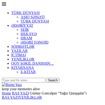
TÜRK DÜNYASI
AŞIQ SƏNƏTİ
TÜRK DÜNYASI
ƏDƏBİYYAT
ŞEİR
HEKAYƏ
DRAM
ƏDƏBİ TƏNQİD
SÖHBƏTLƏR
YAZILAR
İCTİMAİ
YENİLİKLƏR
QOY ŞƏKİL DANIŞSIN…
KİTABXANA
E-KİTAB
keep your memories alive
Home
BAŞ YAZI
Güntay Gəncalpın “Yağız Qarışqalar”ı
BAŞ YAZI
YENİLİKLƏR