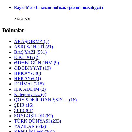
Rəşad Məcid – sözün nüfuzu, qələmin məsuliyyəti
2026-07-31
Bölmələr
ARAŞDIRMA
(5)
AŞIQ SƏNƏTİ
(21)
BAŞ YAZI
(551)
E-KİTAB
(2)
ƏDƏBİ GÜNDƏM
(9)
ƏDƏBİYYAT
(19)
HEKAYƏ
(6)
HEKAYƏ
(1)
İCTİMAİ
(218)
İLK ADDIM
(2)
Kateqoriyasız
(6)
QOY ŞƏKİL DANIŞSIN…
(16)
ŞEİR
(16)
ŞEİR
(61)
SÖYLƏŞİLƏR
(67)
TÜRK DÜNYASI
(233)
YAZILAR
(642)
YENİLİKLƏR
(301)