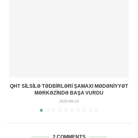
R
QHT SILSILƏ TƏDBIRLƏRI ŞAMAXI MƏDƏNIYYƏT
MƏRKƏZINDƏ BAŞA VURDU
2026-08-10
2 COMMENTS