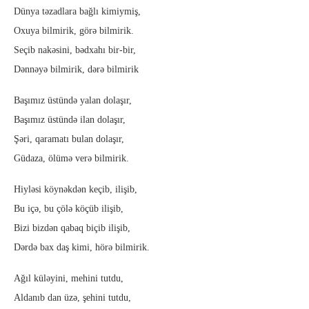
Dünya təzadlara bağlı kimiymiş,
Oxuya bilmirik, görə bilmirik.
Seçib nakəsini, bədxahı bir-bir,
Dənnəyə bilmirik, dərə bilmirik
Başımız üstündə yalan dolaşır,
Başımız üstündə ilan dolaşır,
Şəri, qaramatı bulan dolaşır,
Güdaza, ölümə verə bilmirik.
Hiyləsi köynəkdən keçib, ilişib,
Bu içə, bu çölə köçüb ilişib,
Bizi bizdən qabaq biçib ilişib,
Dərdə bax daş kimi, hörə bilmirik.
Ağıl küləyini, mehini tutdu,
Aldanıb dan üzə, şehini tutdu,