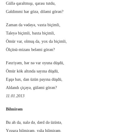
Güllə qaraltmışı, qarası tutdu,
Gəldimmi hər gözə, diləmi görən?
Zaman da vədəyə, vaxta biçimli,
Taleyə biçimli, baxta biçimli,
Ömür var, olmuş da, yox da biçimli,
Ölçüsü-mizanı beləmi görən?
Fəxriyəm, hər nə var oyuna düşdü,
Ömür kök altında sayına düşdü,
Eşqə bax, dan üzün payına düşdü,
Aldandı çiçəyə, güləmi görən?
11.01.2013
Bilmirəm
Bu ah da, nalə də, dərd də üzüstə,
Yıxşıra bilmirəm, yığa bilmirəm.