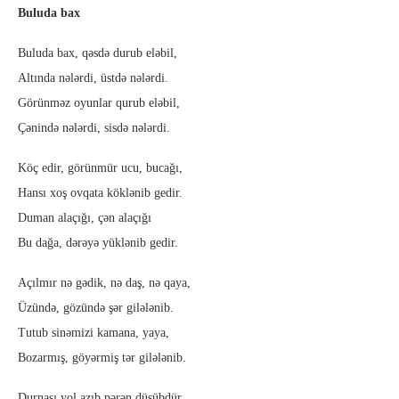
Buluda bax
Buluda bax, qəsdə durub eləbil,
Altında nələrdi, üstdə nələrdi.
Görünməz oyunlar qurub eləbil,
Çənində nələrdi, sisdə nələrdi.
Köç edir, görünmür ucu, bucağı,
Hansı xoş ovqata köklənib gedir.
Duman alaçığı, çən alaçığı
Bu dağa, dərəyə yüklənib gedir.
Açılmır nə gədik, nə daş, nə qaya,
Üzündə, gözündə şər gilələnib.
Tutub sinəmizi kamana, yaya,
Bozarmış, göyərmiş tər gilələnib.
Durnası yol azıb pərən düşübdür,