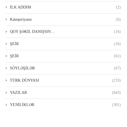
İLK ADDIM
(2)
Kateqoriyasız
(6)
QOY ŞƏKİL DANIŞSIN…
(16)
ŞEİR
(16)
ŞEİR
(61)
SÖYLƏŞİLƏR
(67)
TÜRK DÜNYASI
(233)
YAZILAR
(643)
YENİLİKLƏR
(301)