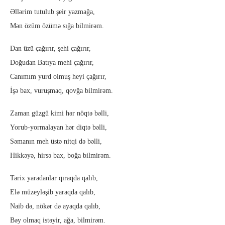
Əllərim tutulub şeir yazmağa,
Mən özüm özümə sığa bilmirəm.
Dan üzü çağırır, şehi çağırır,
Doğudan Batıya mehi çağırır,
Canımım yurd olmuş heyi çağırır,
İşə bax, vuruşmaq, qovğa bilmirəm.
Zaman güzgü kimi hər nöqtə bəlli,
Yorub-yormalayan hər diqtə bəlli,
Səmanın meh üstə nitqi də bəlli,
Hikkəyə, hirsə bax, boğa bilmirəm.
Tarix yaradanlar qıraqda qalıb,
Elə müzeyləşib yaraqda qalıb,
Naib də, nökər də ayaqda qalıb,
Bəy olmaq istəyir, ağa, bilmirəm.