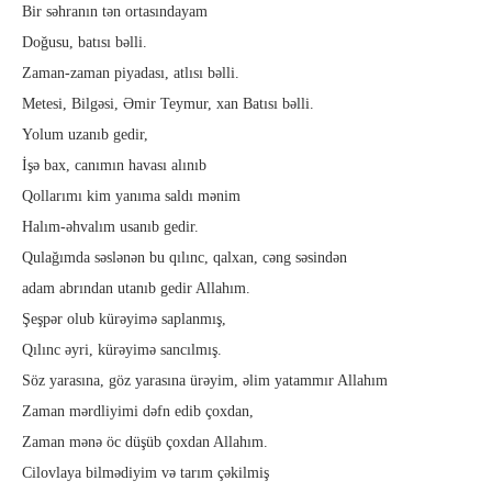
Bir səhranın tən ortasındayam
Doğusu, batısı bəlli.
Zaman-zaman piyadası, atlısı bəlli.
Metesi, Bilgəsi, Əmir Teymur, xan Batısı bəlli.
Yolum uzanıb gedir,
İşə bax, canımın havası alınıb
Qollarımı kim yanıma saldı mənim
Halım-əhvalım usanıb gedir.
Qulağımda səslənən bu qılınc, qalxan, cəng səsindən
adam abrından utanıb gedir Allahım.
Şeşpər olub kürəyimə saplanmış,
Qılınc əyri, kürəyimə sancılmış.
Söz yarasına, göz yarasına ürəyim, əlim yatammır Allahım
Zaman mərdliyimi dəfn edib çoxdan,
Zaman mənə öc düşüb çoxdan Allahım.
Cilovlaya bilmədiyim və tarım çəkilmiş