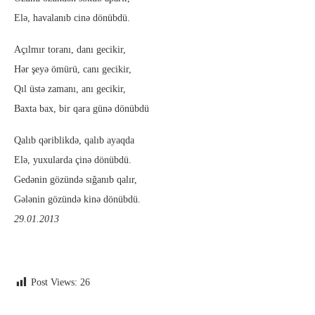
Elə, havalanıb cinə dönübdü.
Açılmır toranı, danı gecikir,
Hər şeyə ömürü, canı gecikir,
Qıl üstə zamanı, anı gecikir,
Baxta bax, bir qara günə dönübdü
Qalıb qəriblikdə, qalıb ayaqda
Elə, yuxularda çinə dönübdü.
Gedənin gözündə sığanıb qalır,
Gələnin gözündə kinə dönübdü.
29.01.2013
Post Views:
26