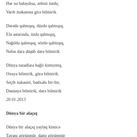
Hər nə bəlaydısa, zehini tutdu,
Varıb məkanına girə bilmirik.
Dərədə qalmışıq, düzdə qalmışıq,
Elə astarında, üzdə qalmışıq,
Nağılda qalmışıq, sözdə qalmışıq,
Nəfəs dara düşüb dərə bilmirik.
Dünya təzadlara bağlı kimiymiş,
Oxuya bilmirik, görə bilmirik.
Seçib nakəsini, bədxahı bir-bir,
Dənnəyə bilmirik, dərə bilmirik
20.01.2013
Dünya bir alaçıq
Dünya bir alaçıq yaylaq kimicə
Tavanı görünmür, damı görünmür.