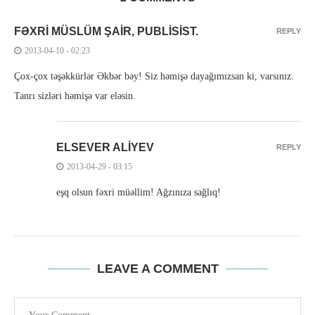
FƏXRI MÜSLÜM ŞAIR, PUBLISIST.
REPLY
2013-04-10 - 02:23
Çox-çox təşəkkürlər Əkbər bəy! Siz həmişə dayağımızsan ki, varsınız.
Tanrı sizləri həmişə var eləsin.
ELSEVER ALIYEV
REPLY
2013-04-29 - 03:15
eşq olsun fəxri müəllim! Ağzınıza sağlıq!
LEAVE A COMMENT