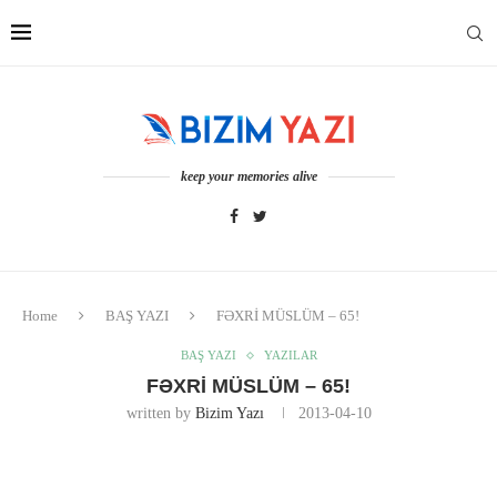
keep your memories alive
Home
BAŞ YAZI
FƏXRİ MÜSLÜM – 65!
BAŞ YAZI
YAZILAR
FƏXRİ MÜSLÜM – 65!
written by
Bizim Yazı
2013-04-10