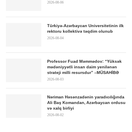
2026-08-06
Türkiyə-Azərbaycan Universitetinin ilk
rektoru kollektivə təqdim olunub
2026-08-04
Professor Fuad Məmmədov: “Yüksək
mədəniyyətli insan daim yenilənən
strateji milli resursdur” –MÜSAHİBƏ
2026-08-03
Nəriman Həsənzadənin yaradıcılığında
Ali Baş Komandan, Azərbaycan ordusu
və xalq birliyi
2026-08-02