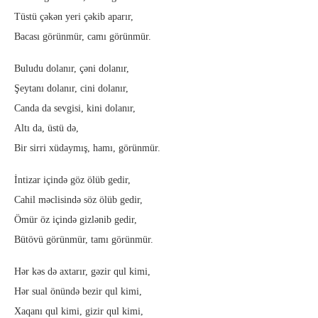
Tüstü çəkən yeri çəkib aparır,
Bacası görünmür, camı görünmür.
Buludu dolanır, çəni dolanır,
Şeytanı dolanır, cini dolanır,
Canda da sevgisi, kini dolanır,
Altı da, üstü də,
Bir sirri xüdaymış, hamı, görünmür.
İntizar içində göz ölüb gedir,
Cahil məclisində söz ölüb gedir,
Ömür öz içində gizlənib gedir,
Bütövü görünmür, tamı görünmür.
Hər kəs də axtarır, gəzir qul kimi,
Hər sual önündə bezir qul kimi,
Xaqanı qul kimi, gizir qul kimi,