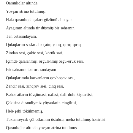
Qaranlıqlar altında
Yovşan ətrinə tutulmuş,
Hələ qaranlıqda çaları gözümü almayan
Ayağımın altında tir düşmüş bir səhranın
Tən ortasındayam.
Qulaqlarım səslər alır çatıq-çatıq, qırıq-qırıq
Zindan səsi, çəkic səsi, körük səsi,
İçimdə qalalanmış, örgülənmiş örgü-örük səsi.
Bir səhranın tən ortasındayam
Qulaqlarımda karvanların qovhaqov səsi,
Zəncir səsi, zınqrov səsi, cınq səsi,
Kəhər atların tövşüməsi, nəfəsi, dəli-dolu kişnərtisi,
Çəkisinə dirəndiymiz yüyənlərin cingiltisi,
Hələ şehi tökülməmiş,
Təkəmseyrək çöl otlarının üstubca, mehə tutulmuş hənirtisi.
Qaranlıqlar altında yovşan ətrinə tutulmuş