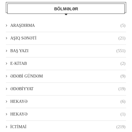
BÖLMƏLƏR
ARAŞDIRMA
(5)
AŞIQ SƏNƏTİ
(21)
BAŞ YAZI
(551)
E-KİTAB
(2)
ƏDƏBİ GÜNDƏM
(9)
ƏDƏBİYYAT
(19)
HEKAYƏ
(6)
HEKAYƏ
(1)
İCTİMAİ
(219)