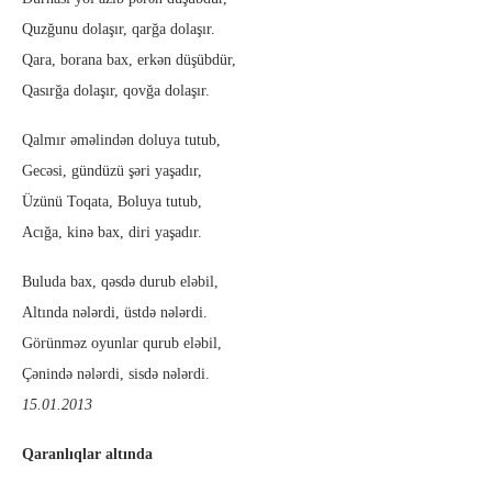
Quzğunu dolaşır, qarğa dolaşır.
Qara, borana bax, erkən düşübdür,
Qasırğa dolaşır, qovğa dolaşır.
Qalmır əməlindən doluya tutub,
Gecəsi, gündüzü şəri yaşadır,
Üzünü Toqata, Boluya tutub,
Acığa, kinə bax, diri yaşadır.
Buluda bax, qəsdə durub eləbil,
Altında nələrdi, üstdə nələrdi.
Görünməz oyunlar qurub eləbil,
Çənində nələrdi, sisdə nələrdi.
15.01.2013
Qaranlıqlar altında