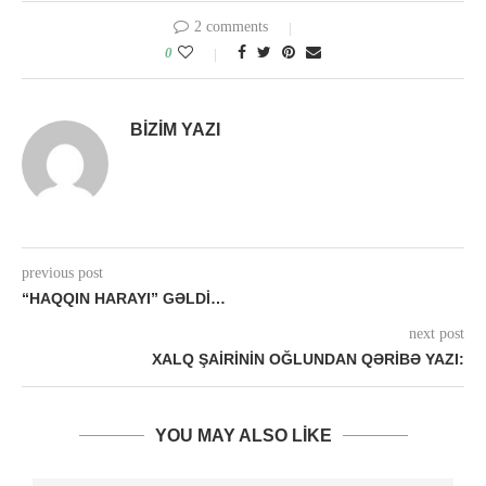
2 comments
0
BIZIM YAZI
previous post
“HAQQIN HARAYI” GƏLDI…
next post
XALQ ŞAİRİNİN OĞLUNDAN QƏRİBƏ YAZI:
YOU MAY ALSO LIKE