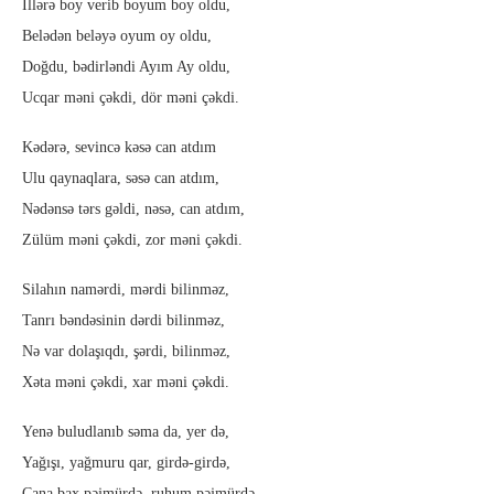
İllərə boy verib boyum boy oldu,
Belədən beləyə oyum oy oldu,
Doğdu, bədirləndi Ayım Ay oldu,
Ucqar məni çəkdi, dör məni çəkdi.
Kədərə, sevincə kəsə can atdım
Ulu qaynaqlara, səsə can atdım,
Nədənsə tərs gəldi, nəsə, can atdım,
Zülüm məni çəkdi, zor məni çəkdi.
Silahın namərdi, mərdi bilinməz,
Tanrı bəndəsinin dərdi bilinməz,
Nə var dolaşıqdı, şərdi, bilinməz,
Xəta məni çəkdi, xar məni çəkdi.
Yenə buludlanıb səma da, yer də,
Yağışı, yağmuru qar, girdə-girdə,
Cana bax pəjmürdə, ruhum pəjmürdə,