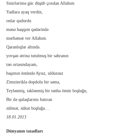
Sinirlərimə güc düşüb çoxdan Allahım
Yadlara ayaq verdin,
onlar qudurdu
mənə haqqım qədərində
mərhəmət ver Allahım.
Qaranlıqlar altında
yovşan ətrinə tutulmuş bir səhranın
tən ortasındayam,
başımın üstündə Aysız, ulduzsuz
Zimzinriklə dopdolu bir səma,
Teylənmiş, təklənmiş bir tənha ömür boşluğu,
Bir də qulaqlarımı batıran
zülmət, sükut boşluğu…
18.01.2013
Dünyanın təzadları