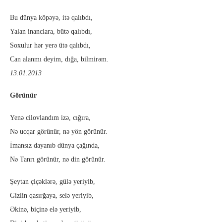
Bu dünya köpəyə, itə qalıbdı,
Yalan inanclara, bütə qalıbdı,
Soxulur hər yerə ütə qalıbdı,
Can alanmı deyim, dığa, bilmirəm.
13.01.2013
Görünür
Yenə cilovlandım izə, cığıra,
Nə ucqar görünür, nə yön görünür.
İmansız dayanıb dünya çağında,
Nə Tanrı görünür, nə din görünür.
Şeytan çiçəklərə, gülə yeriyib,
Gizlin qasırğaya, selə yeriyib,
Əkinə, biçinə elə yeriyib,