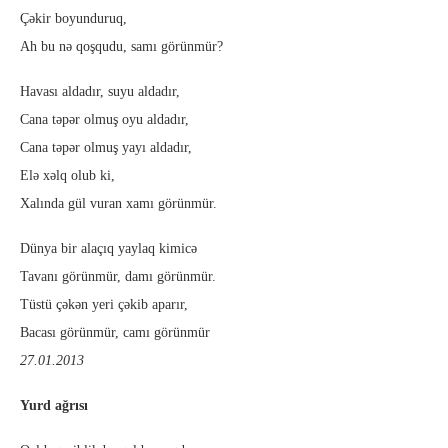
Çəkir boyunduruq,
Ah bu nə qoşqudu, samı görünmür?
Havası aldadır, suyu aldadır,
Cana təpər olmuş oyu aldadır,
Cana təpər olmuş yayı aldadır,
Elə xəlq olub ki,
Xalında gül vuran xamı görünmür.
Dünya bir alaçıq yaylaq kimicə
Tavanı görünmür, damı görünmür.
Tüstü çəkən yeri çəkib aparır,
Bacası görünmür, camı görünmür
27.01.2013
Yurd ağrısı