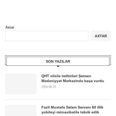
Axtar
AXTAR
SON YAZILAR
QHT silsilə tədbirləri Şamaxı
Mədəniyyət Mərkəzində başa vurdu
2026-08-10
Fazil Mustafa Salam Sarvanı 60 illik
yubileyi münasibətilə təbrik edib