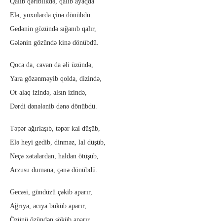
Qalıb qəriblikdə, qalıb ayaqda
Elə, yuxularda çinə dönübdü.
Gedənin gözündə sığanıb qalır,
Gələnin gözündə kinə dönübdü.
Qoca da, cavan da əli üzündə,
Yara gözənməyib qolda, dizində,
Ot-alaq izində, alsın izində,
Dərdi dənələnib dənə dönübdü.
Təpər ağırlaşıb, təpər kal düşüb,
Elə heyi gedib, dinməz, lal düşüb,
Neçə xətalardan, haldan ötüşüb,
Arzusu dumana, çənə dönübdü.
Gecəsi, gündüzü çəkib aparır,
Ağrıya, acıya büküb aparır,
Özünü özündən söküb aparır,