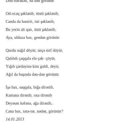
Dini-bərəkəti, nə dən görünür.
Od-ocaq şəklənib, tüstü şəklənib,
Canda da hənirti, isti şəklənib,
Bu yerin alt qatı, üstü şəklənib,
Aya, ulduza bax, gendən görünür.
Qurdu nağıl döyür, neçə mif döyür,
Qalıbdı çaqqala elə çək- çöyür,
Yığıb çərdəyinə kim gəldi, deyir,
Ağıl da başında dən-dən görünür.
İşə bax, saqqala, bığa dirənib,
Kamana dirənib, oxa dirənib
Deyəsən kəfənə, ağa dirənib,.
Cana bax, təzə-tər, nədən, görünür?
14.01.2013