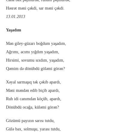
Həsrət məni çəkdi, sar məni çəkdi.
13.01.2013
Yaşadım
Mən giley-güzarı boğdum yaşadım,
Ağrımı, acımı yığdım yaşadım,
Hirsimi, sovumu sıxdım, yaşadım,
Qəmim də dönübdü göləmi görən?
Xəyal sarmaşıq tək çəkib apardı,
Məni məndən edib biçib apardı,
Ruh idi canımdan köçüb, apardı,
Dönübdü ocağa, küləmi görən?
Gözümü payızın sarısı tutdu,
Gülə bax, solmuşu, yarası tutdu,