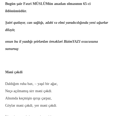
Bugün şair Fəxri MÜSLÜMün anadan olmasının 65-ci
ildönümüdür.
Şairi qutlayır, can sağlığı, ədəbi və elmi yaradıcılığında yeni uğurlar
diləyir,
onun bu il yazdığı şeirlərdən örnəkləri BizimYAZI oxucusuna
sunuruq:
Məni çəkdi
Daldığım ruha bax, – yaşıl bir ağac,
Neçə açılmamış sirr məni çəkdi.
Alnımda keçmişin qırışı çarpaz,
Göylər məni çəkdi, yer məni çəkdi.