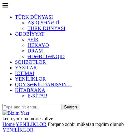
TÜRK DÜNYASI
AŞIQ SƏNƏTİ
TÜRK DÜNYASI
ƏDƏBİYYAT
ŞEİR
HEKAYƏ
DRAM
ƏDƏBİ TƏNQİD
SÖHBƏTLƏR
YAZILAR
İCTİMAİ
YENİLİKLƏR
QOY ŞƏKİL DANIŞSIN…
KİTABXANA
E-KİTAB
keep your memories alive
Home
YENİLİKLƏR
Fərqanə ədəbi mükafatı təqdim olunub
YENİLİKLƏR