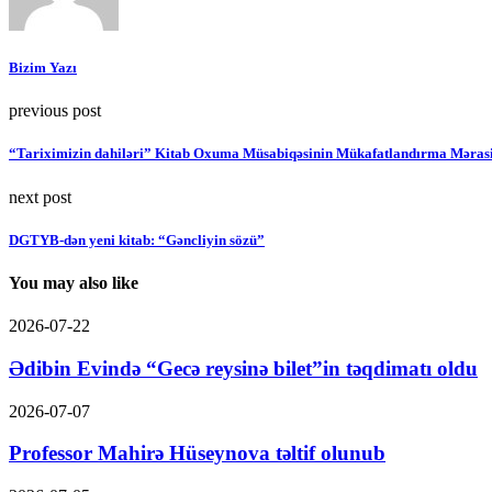
Bizim Yazı
previous post
“Tariximizin dahiləri” Kitab Oxuma Müsabiqəsinin Mükafatlandırma Mərasi
next post
DGTYB-dən yeni kitab: “Gəncliyin sözü”
You may also like
2026-07-22
Ədibin Evində “Gecə reysinə bilet”in təqdimatı oldu
2026-07-07
Professor Mahirə Hüseynova təltif olunub