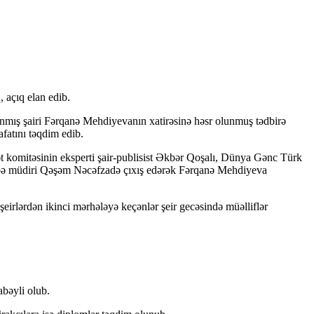
 açıq elan edib.
ınmış şairi Fərqanə Mehdiyevanın xatirəsinə həsr olunmuş tədbirə
fatını təqdim edib.
t komitəsinin eksperti şair-publisist Əkbər Qoşalı, Dünya Gənc Türk
 şöbə müdiri Qəşəm Nəcəfzadə çıxış edərək Fərqanə Mehdiyeva
eirlərdən ikinci mərhələyə keçənlər şeir gecəsində müəlliflər
bəyli olub.