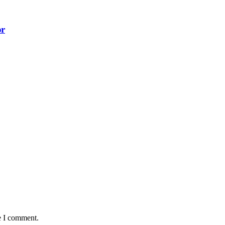
ər
e I comment.