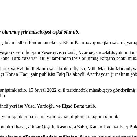
 olunmuş şeir müsabiqəsi təşkil olunub.
ş tutan tədbiri fondun əməkdaşı Eldar Kərimov qonaqları salamlayaraq,
aşara verib. İntiqam Yaşar çıxış edərək, Azərbaycan ədəbiyyatının tan
Gənc Türk Yazarlar Birliyi tərəfindən təsis olunmuş Fərqanə ədəbi müka
eziya Evinin direktoru şair İbrahim İlyaslı, Milli Məclisin Mədəniyyə
azıçı Kənan Hacı, şair-publisist Faiq Balabəyli, Azərbaycan jurnalının
iştirak edib. 15 fevral 2022-ci il tarixinədək müsabiqəyə göndərilmiş ş
lib.
üncü yeri isə Vüsal Yurdoğlu və Elşad Barat tutub.
ü yerin qaliblərinə isə müvafiq olaraq diplomlar təqdim olunub.
brahim İlyaslı, Əkbər Qoşalı, Rəsmiyyə Sabir, Kənan Hacı və Faiq Bala