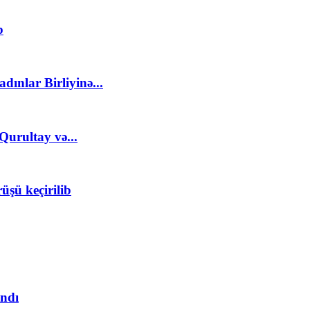
b
ınlar Birliyinə...
Qurultay və...
üşü keçirilib
andı