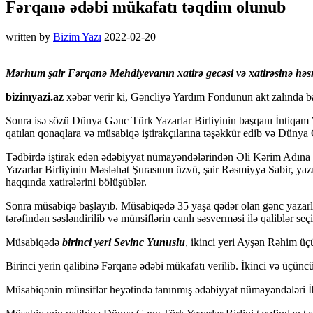
Fərqanə ədəbi mükafatı təqdim olunub
written by
Bizim Yazı
2022-02-20
Mərhum şair Fərqanə Mehdiyevanın xatirə gecəsi və xatirəsinə həsr
bizimyazi.az
xəbər verir ki, Gəncliyə Yardım Fondunun akt zalında ba
Sonra isə sözü Dünya Gənc Türk Yazarlar Birliyinin başqanı İntiqam Y
qatılan qonaqlara və müsabiqə iştirakçılarına təşəkkür edib və Dünya 
Tədbirdə iştirak edən ədəbiyyat nümayəndələrindən Əli Kərim Adına Po
Yazarlar Birliyinin Məsləhət Şurasının üzvü, şair Rəsmiyyə Sabir, y
haqqında xatirələrini bölüşüblər.
Sonra müsabiqə başlayıb. Müsabiqədə 35 yaşa qədər olan gənc yazarlar 
tərəfindən səsləndirilib və münsiflərin canlı səsverməsi ilə qaliblər seçi
Müsabiqədə
birinci yeri Sevinc Yunuslu
, ikinci yeri Ayşən Rəhim üç
Birinci yerin qalibinə Fərqanə ədəbi mükafatı verilib. İkinci və üçünc
Müsabiqənin münsiflər heyətində tanınmış ədəbiyyat nümayəndələri İ