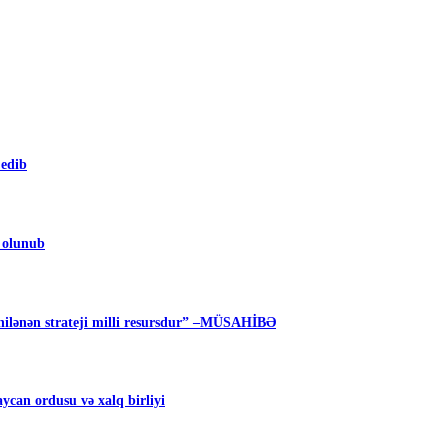
 edib
m olunub
ilənən strateji milli resursdur” –MÜSAHİBƏ
can ordusu və xalq birliyi