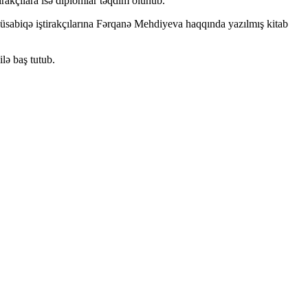
irakçılara isə diplomlar təqdim olunub.
müsabiqə iştirakçılarına Fərqanə Mehdiyeva haqqında yazılmış kitab
lə baş tutub.