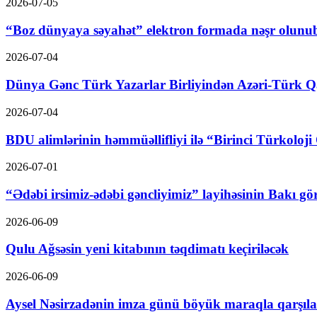
2026-07-05
“Boz dünyaya səyahət” elektron formada nəşr olunu
2026-07-04
Dünya Gənc Türk Yazarlar Birliyindən Azəri-Türk Qad
2026-07-04
BDU alimlərinin həmmüəllifliyi ilə “Birinci Türkoloji 
2026-07-01
“Ədəbi irsimiz-ədəbi gəncliyimiz” layihəsinin Bakı gör
2026-06-09
Qulu Ağsəsin yeni kitabının təqdimatı keçiriləcək
2026-06-09
Aysel Nəsirzadənin imza günü böyük maraqla qarşıl