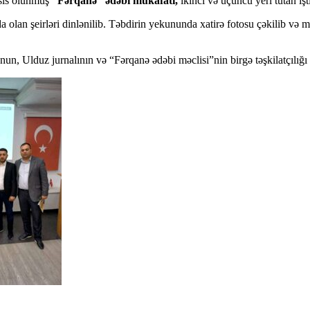
əsis olunmuş
“Fərqanə” ədəbi mükafatı,
ikinci və üçüncü yeri tutan işt
olan şeirləri dinlənilib. Təbdirin yekununda xatirə fotosu çəkilib və 
 Ulduz jurnalının və “Fərqanə ədəbi məclisi”nin birgə təşkilatçılığı i