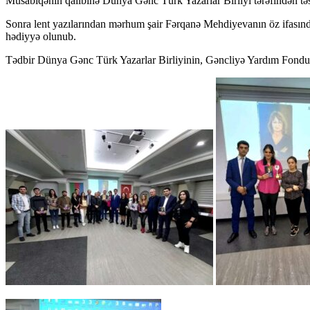
Müsabiqənin qalibinə Dünya Gənc Türk Yazarlar Birliyi tərəfindən t
Sonra lent yazılarından mərhum şair Fərqanə Mehdiyevanın öz ifasında 
hədiyyə olunub.
Tədbir Dünya Gənc Türk Yazarlar Birliyinin, Gəncliyə Yardım Fondunun,