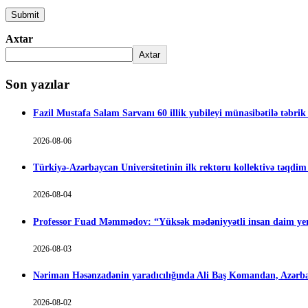
Axtar
Axtar
Son yazılar
Fazil Mustafa Salam Sarvanı 60 illik yubileyi münasibətilə təbrik
2026-08-06
Türkiyə-Azərbaycan Universitetinin ilk rektoru kollektivə təqdi
2026-08-04
Professor Fuad Məmmədov: “Yüksək mədəniyyətli insan daim yen
2026-08-03
Nəriman Həsənzadənin yaradıcılığında Ali Baş Komandan, Azərbay
2026-08-02