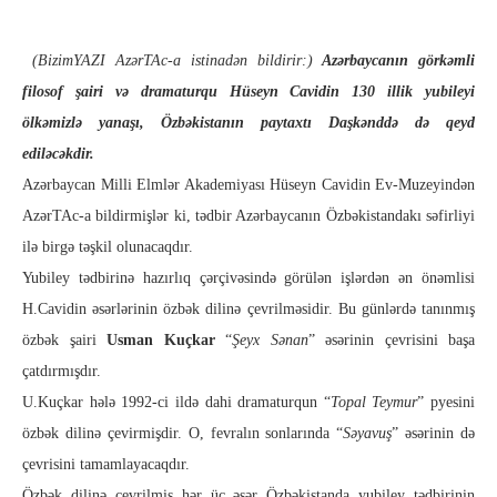
(BizimYAZI AzərTAc-a
istinadən bildirir:)
Azərbaycanın görkəmli
filosof şairi və dramaturqu Hüseyn Cavidin 130 illik yubileyi
ölkəmizlə yanaşı, Özbəkistanın paytaxtı Daşkənddə də qeyd
ediləcəkdir.
Azərbaycan Milli Elmlər Akademiyası Hüseyn Cavidin Ev-Muzeyindən
AzərTAc-a bildirmişlər ki, tədbir Azərbaycanın Özbəkistandakı səfirliyi
ilə birgə təşkil olunacaqdır.
Yubiley tədbirinə hazırlıq çərçivəsində görülən işlərdən ən önəmlisi
H.Cavidin əsərlərinin özbək dilinə çevrilməsidir. Bu günlərdə tanınmış
özbək şairi
Usman Kuçkar
“
Şeyx Sənan
” əsərinin çevrisini başa
çatdırmışdır.
U.Kuçkar hələ 1992-ci ildə dahi dramaturqun “
Topal Teymur
” pyesini
özbək dilinə çevirmişdir. O, fevralın sonlarında “
Səyavuş
” əsərinin də
çevrisini tamamlayacaqdır.
Özbək dilinə çevrilmiş hər üç əsər Özbəkistanda yubiley tədbirinin