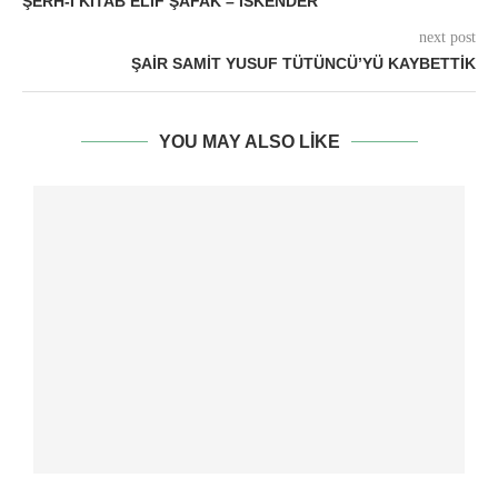
ŞERH-I KITAB ELİF ŞAFAK – İSKENDER
next post
ŞAIR SAMIT YUSUF TÜTÜNCÜ’YÜ KAYBETTIK
YOU MAY ALSO LIKE