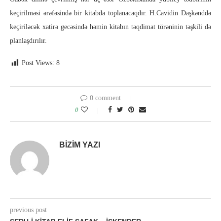
keçirilməsi ərəfəsində bir kitabda toplanacaqdır. H.Cavidin Daşkənddə
keçiriləcək xatirə gecəsində həmin kitabın təqdimat törəninin təşkili də
planlaşdırılır.
Post Views:
8
0 comment
0
BIZIM YAZI
previous post