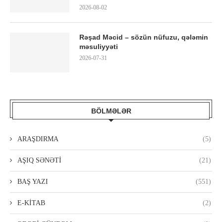
2026-08-02
Rəşad Məcid – sözün nüfuzu, qələmin
məsuliyyəti
2026-07-31
BÖLMƏLƏR
ARAŞDIRMA
(5)
AŞIQ SƏNƏTİ
(21)
BAŞ YAZI
(551)
E-KİTAB
(2)