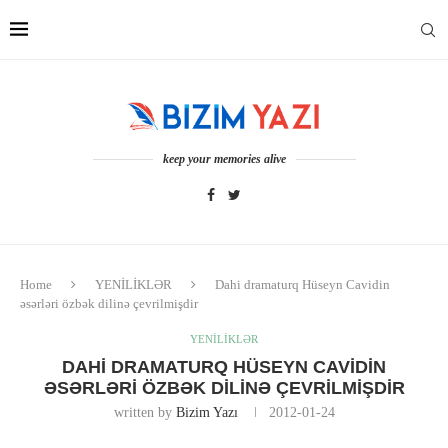
keep your memories alive
Home
YENİLİKLƏR
Dahi dramaturq Hüseyn Cavidin
əsərləri özbək dilinə çevrilmişdir
YENİLİKLƏR
DAHI DRAMATURQ HÜSEYN CAVIDIN
ƏSƏRLƏRI ÖZBƏK DILINƏ ÇEVRILMIŞDIR
written by
Bizim Yazı
2012-01-24