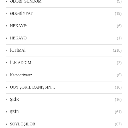
ƏDƏBİ GÜNDƏM
(9)
ƏDƏBİYYAT
(19)
HEKAYƏ
(6)
HEKAYƏ
(1)
İCTİMAİ
(218)
İLK ADDIM
(2)
Kateqoriyasız
(6)
QOY ŞƏKİL DANIŞSIN…
(16)
ŞEİR
(16)
ŞEİR
(61)
SÖYLƏŞİLƏR
(67)