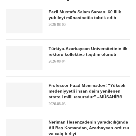
Fazil Mustafa Salam Sarvanı 60 illik
yubileyi münasibətilə təbrik edib
2026-08-06
Türkiyə-Azərbaycan Universitetinin ilk
rektoru kollektivə təqdim olunub
2026-08-04
Professor Fuad Məmmədov: “Yüksək
mədəniyyətli insan daim yenilənən
strateji milli resursdur” –MÜSAHİBƏ
2026-08-03
Nəriman Həsənzadənin yaradıcılığında
Ali Baş Komandan, Azərbaycan ordusu
və xalq birliyi