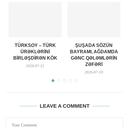
TÜRKSOY – TÜRK
ŞUŞADA SÖZÜN
A
ÜRƏKLƏRINI
BAYRAMI, AĞDAMDA
BIRLƏŞDIRƏN KÖK
GƏNC QƏLƏMLƏRIN
ZƏFƏRI
2026-07-22
2026-07-19
LEAVE A COMMENT