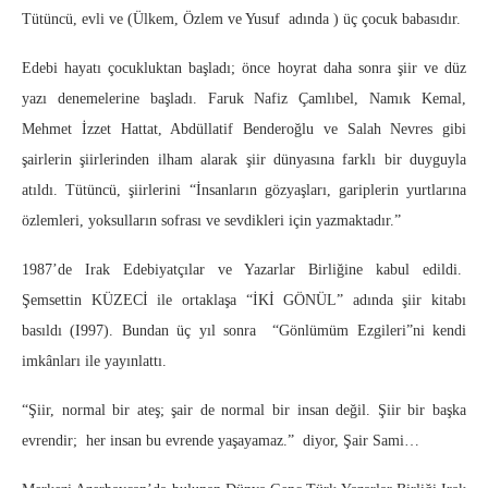
Tütüncü, evli ve (Ülkem, Özlem ve Yusuf adında ) üç çocuk babasıdır.
Edebi hayatı çocukluktan başladı; önce hoyrat daha sonra şiir ve düz
yazı denemelerine başladı. Faruk Nafiz Çamlıbel, Namık Kemal,
Mehmet İzzet Hattat, Abdüllatif Benderoğlu ve Salah Nevres gibi
şairlerin şiirlerinden ilham alarak şiir dünyasına farklı bir duyguyla
atıldı. Tütüncü, şiirlerini “İnsanların gözyaşları, gariplerin yurtlarına
özlemleri, yoksulların sofrası ve sevdikleri için yazmaktadır.”
1987’de Irak Edebiyatçılar ve Yazarlar Birliğine kabul edildi.
Şemsettin KÜZECİ ile ortaklaşa “İKİ GÖNÜL” adında şiir kitabı
basıldı (I997). Bundan üç yıl sonra “Gönlümüm Ezgileri”ni kendi
imkânları ile yayınlattı.
“Şiir, normal bir ateş; şair de normal bir insan değil. Şiir bir başka
evrendir; her insan bu evrende yaşayamaz.” diyor, Şair Sami…