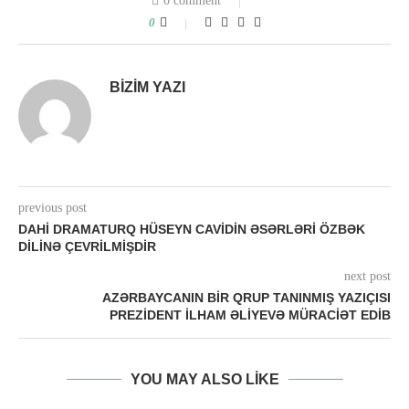
0 comment
0
BIZIM YAZI
previous post
DAHI DRAMATURQ HÜSEYN CAVIDIN ƏSƏRLƏRI ÖZBƏK
DILINƏ ÇEVRILMIŞDIR
next post
AZƏRBAYCANIN BIR QRUP TANINMIŞ YAZIÇISI
PREZIDENT İLHAM ƏLIYEVƏ MÜRACIƏT EDIB
YOU MAY ALSO LIKE