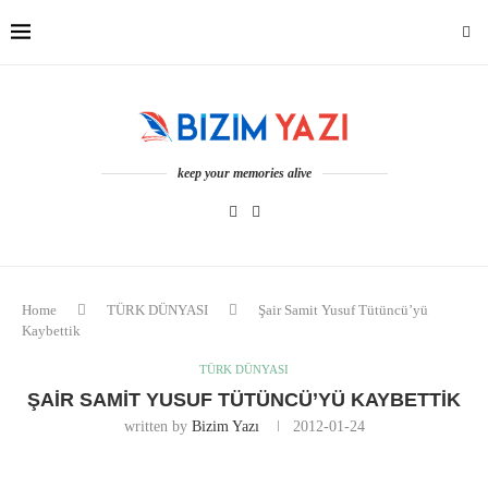
keep your memories alive
Home
TÜRK DÜNYASI
Şair Samit Yusuf Tütüncü’yü
Kaybettik
TÜRK DÜNYASI
ŞAIR SAMIT YUSUF TÜTÜNCÜ’YÜ KAYBETTIK
written by
Bizim Yazı
2012-01-24