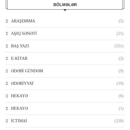
BÖLMƏLƏR
ARAŞDIRMA
(5)
AŞIQ SƏNƏTİ
(21)
BAŞ YAZI
(551)
E-KİTAB
(2)
ƏDƏBİ GÜNDƏM
(9)
ƏDƏBİYYAT
(19)
HEKAYƏ
(6)
HEKAYƏ
(1)
İCTİMAİ
(218)