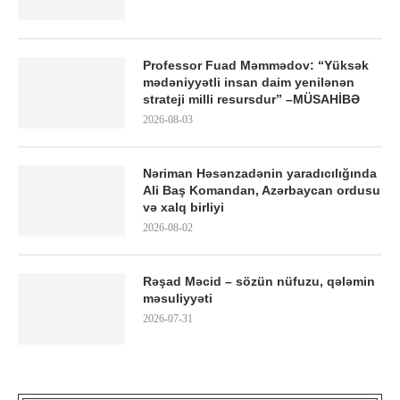
Professor Fuad Məmmədov: “Yüksək
mədəniyyətli insan daim yenilənən
strateji milli resursdur” –MÜSAHİBƏ
2026-08-03
Nəriman Həsənzadənin yaradıcılığında
Ali Baş Komandan, Azərbaycan ordusu
və xalq birliyi
2026-08-02
Rəşad Məcid – sözün nüfuzu, qələmin
məsuliyyəti
2026-07-31