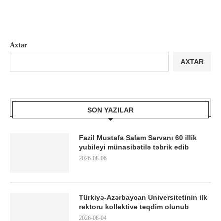
Axtar
AXTAR
SON YAZILAR
Fazil Mustafa Salam Sarvanı 60 illik
yubileyi münasibətilə təbrik edib
2026-08-06
Türkiyə-Azərbaycan Universitetinin ilk
rektoru kollektivə təqdim olunub
2026-08-04