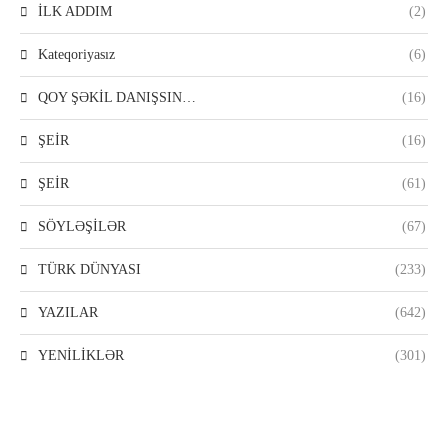
İLK ADDIM
(2)
Kateqoriyasız
(6)
QOY ŞƏKİL DANIŞSIN…
(16)
ŞEİR
(16)
ŞEİR
(61)
SÖYLƏŞİLƏR
(67)
TÜRK DÜNYASI
(233)
YAZILAR
(642)
YENİLİKLƏR
(301)