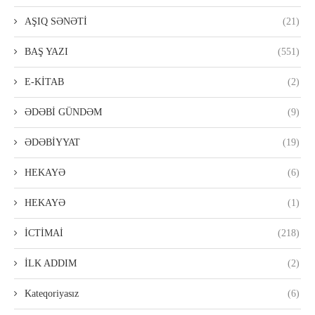
AŞIQ SƏNƏTİ
(21)
BAŞ YAZI
(551)
E-KİTAB
(2)
ƏDƏBİ GÜNDƏM
(9)
ƏDƏBİYYAT
(19)
HEKAYƏ
(6)
HEKAYƏ
(1)
İCTİMAİ
(218)
İLK ADDIM
(2)
Kateqoriyasız
(6)