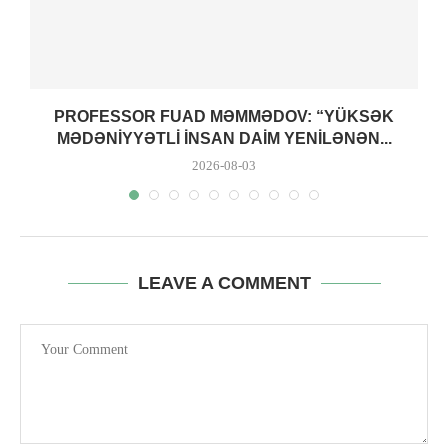
PROFESSOR FUAD MƏMMƏDOV: “YÜKSƏK
MƏDƏNIYYƏTLI INSAN DAIM YENILƏNƏN...
2026-08-03
LEAVE A COMMENT