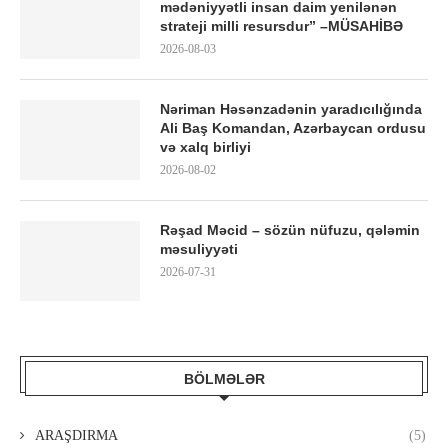
mədəniyyətli insan daim yenilənən
strateji milli resursdur” –MÜSAHİBƏ
2026-08-03
Nəriman Həsənzadənin yaradıcılığında
Ali Baş Komandan, Azərbaycan ordusu
və xalq birliyi
2026-08-02
Rəşad Məcid – sözün nüfuzu, qələmin
məsuliyyəti
2026-07-31
BÖLMƏLƏR
ARAŞDIRMA
(5)