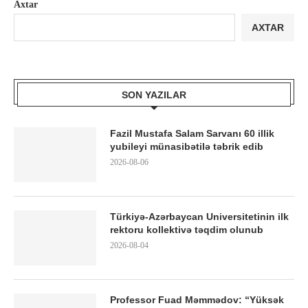
Axtar
AXTAR
SON YAZILAR
Fazil Mustafa Salam Sarvanı 60 illik
yubileyi münasibətilə təbrik edib
2026-08-06
Türkiyə-Azərbaycan Universitetinin ilk
rektoru kollektivə təqdim olunub
2026-08-04
Professor Fuad Məmmədov: “Yüksək