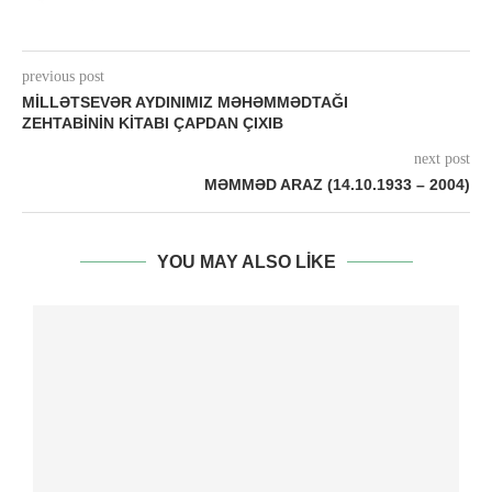
previous post
MILLƏTSEVƏR AYDINIMIZ MƏHƏMMƏDTAĞI
ZEHTABININ KITABI ÇAPDAN ÇIXIB
next post
MƏMMƏD ARAZ (14.10.1933 – 2004)
YOU MAY ALSO LIKE