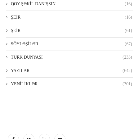
QOY ŞƏKİL DANIŞSIN…
(16)
ŞEİR
(16)
ŞEİR
(61)
SÖYLƏŞİLƏR
(67)
TÜRK DÜNYASI
(233)
YAZILAR
(642)
YENİLİKLƏR
(301)