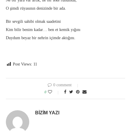
Ne bir yara var artık, ne bir leke ruhumda;
O şimdi rüyasının denizinde bir ada.
Bir sevgili sahibi olmak saadetini
Kim bilir benim kadar… ben et kemik yığını
Duydum beyaz bir nehrin içimde aktığını.
Post Views:
11
0 comment
0
BIZIM YAZI