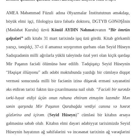
AMEA Məhəmməd Füzuli adına Əlyazmalar İnstitututnun əməkdaşı,
böyük elmi işçi, filologiya üzrə fəlsəfə doktoru, DGTYB GƏNƏŞİnin
(Məsləhət Kurulu) üzvü
Könül AYDIN Nəhmət
ovanın
“Bir ömrün
qəlpələri”
adlı kitabı 31 mart tarixində işıq üzü gördü. Kitab görkəmli
yazıçı, tənqidçi, 37-ci il amansız soyqırımın qurbanı olan Seyid Hüseyn
Sadıqzadənin milli ağrılarla yüklü taleyində özəl yeri olan kiçik qardaşı
Mir Paşanın faciəli ölümünə həsr edilib.
Tədqiqatçı Seyid Hüseynin
“
Həqiqət illüzyonu
” adlı ədəbi məktubunda yazdığı bir cümləyə diqqət
verməsi sonucunda milli bir faciənin izinə düşərək erməni xəyanətini
əks etdirən tarixi faktın üzə çıxarılmasına nail olub. “
Faciəli bir surətdə
tərki-həyat etdiyi üçün onun ruhuna ehtiram etməyim lazımdır. Mən
sənin qarşında Mir Paşanın Qarabağda verdiyi canına və həsrət
gözlərinə and içirəm.
(
Seyid Hüseyn
)” cümləsi bir kitabın ərsəyə
gəlməsinə səbəb olub. Kitabın elmi dəyəri ədəbiyyat tariximizdə Seyid
Hüseynin həyatının ağ səhifələrini və incəsənət tarixinin ağ vərəqlərini