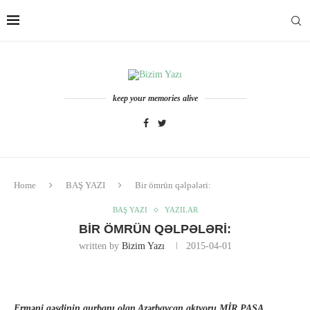
keep your memories alive
Home
BAŞ YAZI
Bir ömrün qəlpələri:
BAŞ YAZI
YAZILAR
BIR ÖMRÜN QƏLPƏLƏRI:
written by
Bizim Yazı
2015-04-01
Erməni qəsdinin qurbanı olan Azərbaycan aktyoru MİR PAŞA