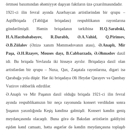
örtməsi baxımından əhəmiyyət daşıyan faktların üzə çıxarılmasındadır.
1921-ci ilin fevral ayında Azərbaycan artistlərindən bir qrupu –
AqitBriqada (Təbliğat briqadası) respublikanın rayonlarına
göndərilmişdi. Həmin briqadanın tərkibinə
H.Q.Sarabski,
H.A.Hacıbababəyov, R.Darablı, Ə.A.Vahid, Q.Pirimov,
Ə.B.Zülalov
(Əzizə xanım Məmmədovanın atası),
Ə.Anaplı, Mir
Paşa, Ə.H.Rzayev, Mouses dayı, B.Cabbarzadə, Ə.Əhmədov
daxil
idi. Bu briqada Yevlaxda iki hissəyə ayrılır. Briqadaya daxil olan
artistlərdən bir qrupu – Nuxa, Qax, Zaqatala rayonlarına, digəri isə
Qarabağa yola düşür. Hər iki briqadaya Əli Heydər Qarayev və Qambay
Vəzirov rəhbərlik edirdilər.
Ə.Anaplı və Mir Paşanın daxil olduğu briqada 1921-ci ilin fevral
ayında respublikamızın bir neçə rayonunda konsert verdikdən sonra
Şuşanın yaxınlığında Keşiş kəndinə gəlmişdi. Konsert kəndin geniş
meydançasında olacaqdı. Buna görə də Bakıdan artistlərin gəldiyini
eşidən kənd camaatı, hətta əsgərlər də kəndin meydançasına toplaşıb