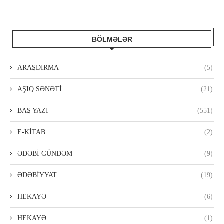
BÖLMƏLƏR
ARAŞDIRMA
(5)
AŞIQ SƏNƏTİ
(21)
BAŞ YAZI
(551)
E-KİTAB
(2)
ƏDƏBİ GÜNDƏM
(9)
ƏDƏBİYYAT
(19)
HEKAYƏ
(6)
HEKAYƏ
(1)