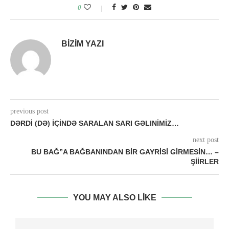
0
BIZIM YAZI
previous post
DƏRDİ (DƏ) İÇİNDƏ SARALAN SARI GƏLINİMİZ…
next post
BU BAĞ”A BAĞBANINDAN BIR GAYRISI GIRMESIN… –
ŞIIRLER
YOU MAY ALSO LIKE