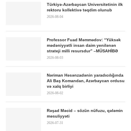
Türkiyə-Azərbaycan Universitetinin ilk
rektoru kollektivə təqdim olunub
2026-08-04
Professor Fuad Məmmədov: “Yüksək
mədəniyyətli insan daim yenilənən
strateji milli resursdur” –MÜSAHİBƏ
2026-08-03
Nəriman Həsənzadənin yaradıcılığında
Ali Baş Komandan, Azərbaycan ordusu
və xalq birliyi
2026-08-02
Rəşad Məcid – sözün nüfuzu, qələmin
məsuliyyəti
2026-07-31