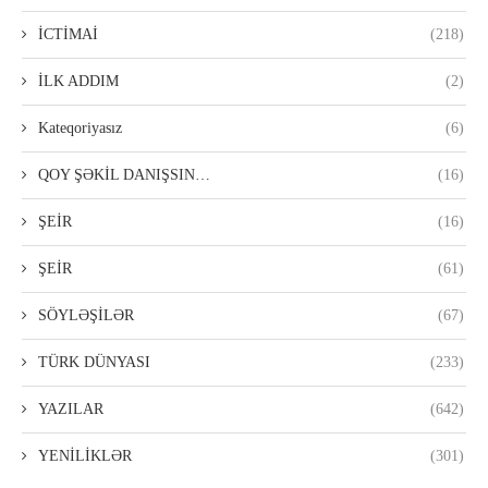
İCTİMAİ
(218)
İLK ADDIM
(2)
Kateqoriyasız
(6)
QOY ŞƏKİL DANIŞSIN…
(16)
ŞEİR
(16)
ŞEİR
(61)
SÖYLƏŞİLƏR
(67)
TÜRK DÜNYASI
(233)
YAZILAR
(642)
YENİLİKLƏR
(301)