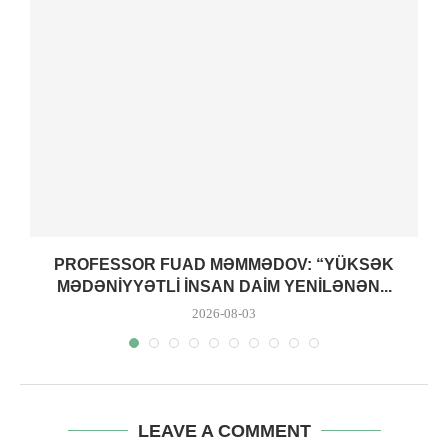
PROFESSOR FUAD MƏMMƏDOV: “YÜKSƏK
MƏDƏNIYYƏTLI INSAN DAIM YENILƏNƏN...
2026-08-03
LEAVE A COMMENT