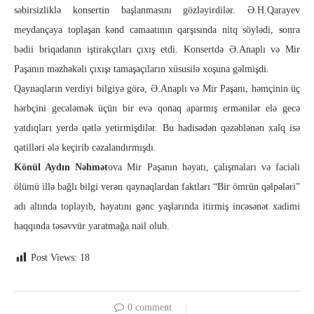
səbirsizliklə konsertin başlanmasını gözləyirdilər. Ə.H.Qarayev
meydançaya toplaşan kənd camaatının qarşısında nitq söylədi, sonra
bədii briqadanın iştirakçıları çıxış etdi. Konsertdə Ə.Anaplı və Mir
Paşanın məzhəkəli çıxışı tamaşaçıların xüsusilə xoşuna gəlmişdi.
Qaynaqların verdiyi bilgiyə görə, Ə.Anaplı və Mir Paşanı, həmçinin üç
hərbçini gecələmək üçün bir evə qonaq aparmış ermənilər elə gecə
yatdıqları yerdə qətlə yetirmişdilər. Bu hadisədən qəzəblənən xalq isə
qatilləri ələ keçirib cəzalandırmışdı.
Könül Aydın Nəhmət
ova Mir Paşanın həyatı, çalışmaları və faciəli
ölümü illə bağlı bilgi verən qaynaqlardan faktları “Bir ömrün qəlpələri”
adı altında toplayıb, həyatını gənc yaşlarında itirmiş incəsənət xadimi
haqqında təsəvvür yaratmağa nail olub.
Post Views:
18
0 comment