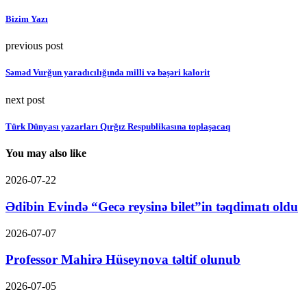
Bizim Yazı
previous post
Səməd Vurğun yaradıcılığında milli və bəşəri kalorit
next post
Türk Dünyası yazarları Qırğız Respublikasına toplaşacaq
You may also like
2026-07-22
Ədibin Evində “Gecə reysinə bilet”in təqdimatı oldu
2026-07-07
Professor Mahirə Hüseynova təltif olunub
2026-07-05