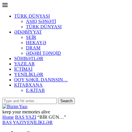
TÜRK DÜNYASI
AŞIQ SƏNƏTİ
TÜRK DÜNYASI
ƏDƏBİYYAT
ŞEİR
HEKAYƏ
DRAM
ƏDƏBİ TƏNQİD
SÖHBƏTLƏR
YAZILAR
İCTİMAİ
YENİLİKLƏR
QOY ŞƏKİL DANIŞSIN…
KİTABXANA
E-KİTAB
keep your memories alive
Home
BAŞ YAZI
“BİR GÜN…”
BAŞ YAZI
YENİLİKLƏR