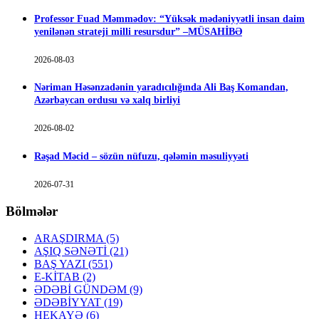
Professor Fuad Məmmədov: “Yüksək mədəniyyətli insan daim
yenilənən strateji milli resursdur” –MÜSAHİBƏ
2026-08-03
Nəriman Həsənzadənin yaradıcılığında Ali Baş Komandan,
Azərbaycan ordusu və xalq birliyi
2026-08-02
Rəşad Məcid – sözün nüfuzu, qələmin məsuliyyəti
2026-07-31
Bölmələr
ARAŞDIRMA
(5)
AŞIQ SƏNƏTİ
(21)
BAŞ YAZI
(551)
E-KİTAB
(2)
ƏDƏBİ GÜNDƏM
(9)
ƏDƏBİYYAT
(19)
HEKAYƏ
(6)