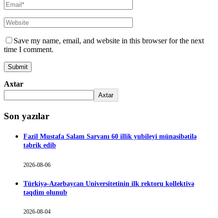
Save my name, email, and website in this browser for the next
time I comment.
Axtar
Axtar
Son yazılar
Fazil Mustafa Salam Sarvanı 60 illik yubileyi münasibətilə
təbrik edib
2026-08-06
Türkiyə-Azərbaycan Universitetinin ilk rektoru kollektivə
təqdim olunub
2026-08-04