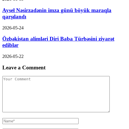
Aysel Nəsirzadənin imza günü böyük maraqla
qarşılandı
2026-05-24
Özbəkistan alimləri Diri Baba Türbəsini ziyarət
ediblər
2026-05-22
Leave a Comment