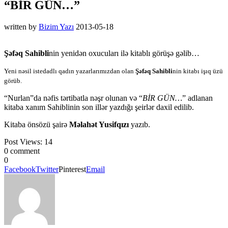
“BİR GÜN…”
written by
Bizim Yazı
2013-05-18
Şəfəq Sahibli
nin yenidən oxucuları ilə kitablı görüşə gəlib…
Yeni nəsil istedadlı qadın yazarlarımızdan olan
Şəfəq Sahibli
nin kitabı işıq üzü
görüb.
“Nurlan”da nəfis tərtibatla nəşr olunan və “
BİR GÜN…
” adlanan
kitaba xanım Sahiblinin son illər yazdığı şeirlər daxil edilib.
Kitaba önsözü şairə
Məlahət Yusifqızı
yazıb.
Post Views:
14
0 comment
0
Facebook
Twitter
Pinterest
Email