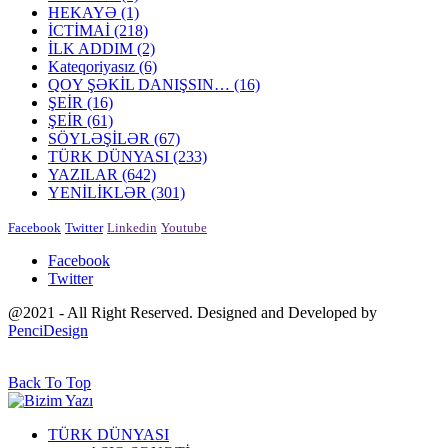
HEKAYƏ
(1)
İCTİMAİ
(218)
İLK ADDIM
(2)
Kateqoriyasız
(6)
QOY ŞƏKİL DANIŞSIN…
(16)
ŞEİR
(16)
ŞEİR
(61)
SÖYLƏŞİLƏR
(67)
TÜRK DÜNYASI
(233)
YAZILAR
(642)
YENİLİKLƏR
(301)
Facebook
Twitter
Linkedin
Youtube
Facebook
Twitter
@2021 - All Right Reserved. Designed and Developed by
PenciDesign
Back To Top
TÜRK DÜNYASI