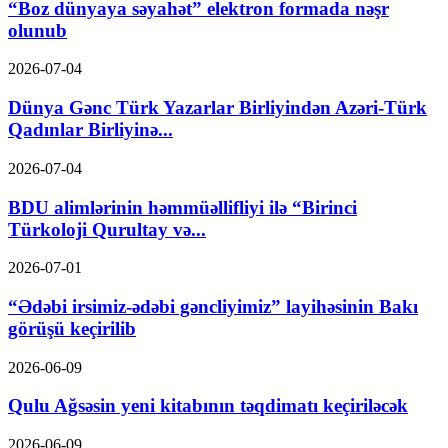
“Boz dünyaya səyahət” elektron formada nəşr
olunub
2026-07-04
Dünya Gənc Türk Yazarlar Birliyindən Azəri-Türk
Qadınlar Birliyinə...
2026-07-04
BDU alimlərinin həmmüəllifliyi ilə “Birinci
Türkoloji Qurultay və...
2026-07-01
“Ədəbi irsimiz-ədəbi gəncliyimiz” layihəsinin Bakı
görüşü keçirilib
2026-06-09
Qulu Ağsəsin yeni kitabının təqdimatı keçiriləcək
2026-06-09