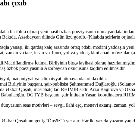
abı çıxıb
aha bir töhfə olaraq yeni nəsil özbək poeziyasının nümayəndələrindən o
 Bakıda, Azərbaycan dilində Gün üzü görüb. (Kitabda şeirlərin orjinalı 
maqla yanaşı, iki qardaş xalq arasında ortaq ədəbi-mədəni yaddaşın yeni
əsrət, zaman və tale, insan və Tanrı, yol və yaddaş kimi əbədi mövzular 
 Maarifləndirmə İctimai Birliyinin birgə layihəsi olaraq hazırlanmışdır
aş özbək poeziyasının Azərbaycan oxucusuna təqdim edilməsidir.
yyat, mədəniyyət və ictimaiyyət nümayəndələri daxildir:
imai Birliyinin başqanı, şair-publisist Şahməmməd Dağlaroğlu (Soltanov
 da Əkbər Qoşalı, məsləhətçiləri RHİMİB sədri Arzu Bağırova və Özbəkis
im Babullaoğlu, DGTYB başqanı, şair İntiqam Yaşar, koordinatoru RHİMİ
ünyasının əsas motivləri – sevgi, ilahi eşq, mənəvi axtarış, zaman, y
Əkbər Qoşalının geniş “Önsöz”ü yer alır. Hər iki yazıda yazarın yarad