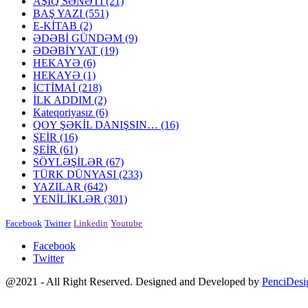
AŞIQ SƏNƏTİ
(21)
BAŞ YAZI
(551)
E-KİTAB
(2)
ƏDƏBİ GÜNDƏM
(9)
ƏDƏBİYYAT
(19)
HEKAYƏ
(6)
HEKAYƏ
(1)
İCTİMAİ
(218)
İLK ADDIM
(2)
Kateqoriyasız
(6)
QOY ŞƏKİL DANIŞSIN…
(16)
ŞEİR
(16)
ŞEİR
(61)
SÖYLƏŞİLƏR
(67)
TÜRK DÜNYASI
(233)
YAZILAR
(642)
YENİLİKLƏR
(301)
Facebook
Twitter
Linkedin
Youtube
Facebook
Twitter
@2021 - All Right Reserved. Designed and Developed by
PenciDesi