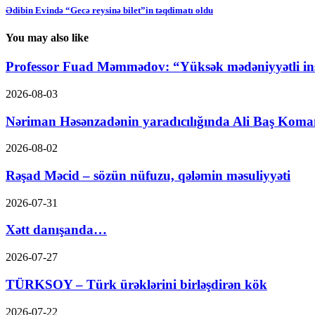
Ədibin Evində “Gecə reysinə bilet”in təqdimatı oldu
You may also like
Professor Fuad Məmmədov: “Yüksək mədəniyyətli ins
2026-08-03
Nəriman Həsənzadənin yaradıcılığında Ali Baş Koma
2026-08-02
Rəşad Məcid – sözün nüfuzu, qələmin məsuliyyəti
2026-07-31
Xətt danışanda…
2026-07-27
TÜRKSOY – Türk ürəklərini birləşdirən kök
2026-07-22