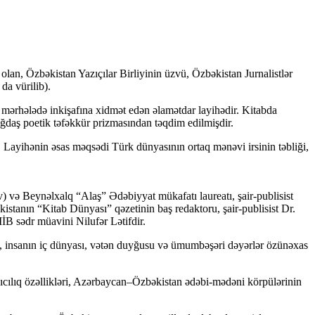
lan, Özbəkistan Yazıçılar Birliyinin üzvü, Özbəkistan Jurnalistlər
da vürilib).
 mərhələdə inkişafına xidmət edən əlamətdar layihədir. Kitabda
çağdaş poetik təfəkkür prizmasından təqdim edilmişdir.
. Layihənin əsas məqsədi Türk dünyasının ortaq mənəvi irsinin təbliği,
) və Beynəlxalq “Alaş” Ədəbiyyat mükafatı laureatı, şair-publisist
tanın “Kitab Dünyası” qəzetinin baş redaktoru, şair-publisist Dr.
B sədr müavini Nilufər Lətifdir.
ol, insanın iç dünyası, vətən duyğusu və ümumbəşəri dəyərlər özünəxas
ıcılıq özəllikləri, Azərbaycan–Özbəkistan ədəbi-mədəni körpülərinin