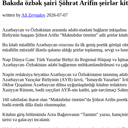
Bakıda özbək şairi Şöhrət Arifin şeirlər kit
written by
Ali Zeynalov
2026-07-07
Azərbaycan və Özbəkistan arasında ədəbi-mədəni bağların inkişafına d
Birliyinin başqanı Şöhrət Arifin “Məktubdur ömrüm” adlı şeirlər kitabı
Bu kitab müəllifin Azərbaycan oxucusu ilə ilk geniş poetik görüşü ol
müəllifin müxtəlif illərdə qələmə aldığı şeirlər toplanmış, sevgi və h
Nəşr Dünya Gənc Türk Yazarlar Birliyi ilə Regional Hüquqi və İqtisadi
Azərbaycan–Özbəkistan ədəbi bağlarının möhkəmləndirilməsi və çağd
Nəşrin redaksiya heyətinə Azərbaycan və Özbəkistanın tanınmış ədəbi
Azərbaycan Yazıçılar Birliyinin (AYB) üzvü, “İsmayıllı Yazarları” İct
Əkbər Qoşalının Azərbaycan dilinə uyğunlaşdırdığı kitabın redaktoru
Xasiyyət Rüstəm, bədii rəyçiləri AYB-nin katibi, şair-tərcüməçi Səl
160 səhifədən ibarət olan “Məktubdur ömrüm”da Şöhrət Arifin poetik d
bədii-estetik dillə ifadə olunmuşdur.
Kitabın giriş bölümündə Arzu Bağırovanın “Tanıtım” yazısı, həmçinin 
tarixi və gələcəyi incələnir.