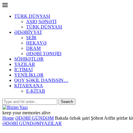
TÜRK DÜNYASI
AŞIQ SƏNƏTİ
TÜRK DÜNYASI
ƏDƏBİYYAT
ŞEİR
HEKAYƏ
DRAM
ƏDƏBİ TƏNQİD
SÖHBƏTLƏR
YAZILAR
İCTİMAİ
YENİLİKLƏR
QOY ŞƏKİL DANIŞSIN…
KİTABXANA
E-KİTAB
keep your memories alive
Home
ƏDƏBİ GÜNDƏM
Bakıda özbək şairi Şöhrət Arifin şeirlər ki
ƏDƏBİ GÜNDƏM
YAZILAR