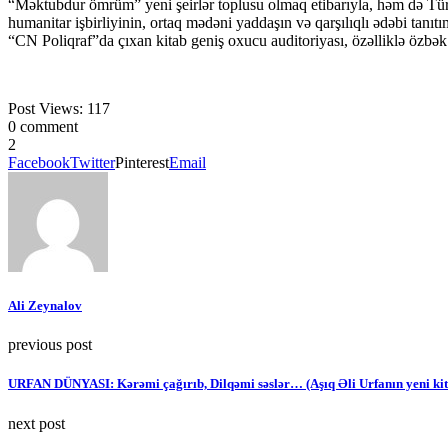
“Məktubdur ömrüm” yeni şeirlər toplusu olmaq etibarıyla, həm də Tür
humanitar işbirliyinin, ortaq mədəni yaddaşın və qarşılıqlı ədəbi tanıtı
“CN Poliqraf”da çıxan kitab geniş oxucu auditoriyası, özəlliklə özbə
Post Views:
117
0 comment
2
Facebook
Twitter
Pinterest
Email
Ali Zeynalov
previous post
URFAN DÜNYASI: Kərəmi çağırıb, Dilqəmi səslər… (Aşıq Əli Urfanın yeni kitab
next post