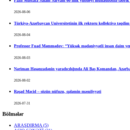
Fazil Mustafa Salam Sarvanı 60 illik yubileyi münasibətilə təbrik
2026-08-06
Türkiyə-Azərbaycan Universitetinin ilk rektoru kollektivə təqdi
2026-08-04
Professor Fuad Məmmədov: “Yüksək mədəniyyətli insan daim yen
2026-08-03
Nəriman Həsənzadənin yaradıcılığında Ali Baş Komandan, Azərbay
2026-08-02
Rəşad Məcid – sözün nüfuzu, qələmin məsuliyyəti
2026-07-31
Bölmələr
ARAŞDIRMA
(5)