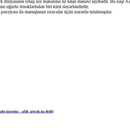
k dünyasının ortaq söz məkanına üz tutan mənəvi layihədir. Bu nəşr Az
mın uğurlu örnəklərindən biri kimi dəyərləndirilir.
k poeziyası ilə maraqlanan oxucular üçün nəzərdə tutulmuşdur.
ı üzərinə – aldı, görək nə dedi)