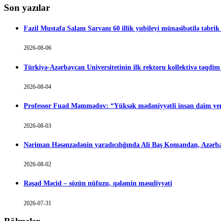
Son yazılar
Fazil Mustafa Salam Sarvanı 60 illik yubileyi münasibətilə təbrik
2026-08-06
Türkiyə-Azərbaycan Universitetinin ilk rektoru kollektivə təqdi
2026-08-04
Professor Fuad Məmmədov: “Yüksək mədəniyyətli insan daim yen
2026-08-03
Nəriman Həsənzadənin yaradıcılığında Ali Baş Komandan, Azərbay
2026-08-02
Rəşad Məcid – sözün nüfuzu, qələmin məsuliyyəti
2026-07-31