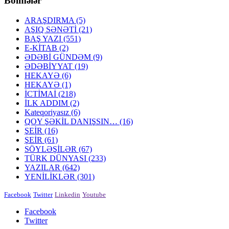
Bölmələr
ARAŞDIRMA
(5)
AŞIQ SƏNƏTİ
(21)
BAŞ YAZI
(551)
E-KİTAB
(2)
ƏDƏBİ GÜNDƏM
(9)
ƏDƏBİYYAT
(19)
HEKAYƏ
(6)
HEKAYƏ
(1)
İCTİMAİ
(218)
İLK ADDIM
(2)
Kateqoriyasız
(6)
QOY ŞƏKİL DANIŞSIN…
(16)
ŞEİR
(16)
ŞEİR
(61)
SÖYLƏŞİLƏR
(67)
TÜRK DÜNYASI
(233)
YAZILAR
(642)
YENİLİKLƏR
(301)
Facebook
Twitter
Linkedin
Youtube
Facebook
Twitter