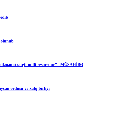
 edib
m olunub
ilənən strateji milli resursdur” –MÜSAHİBƏ
can ordusu və xalq birliyi