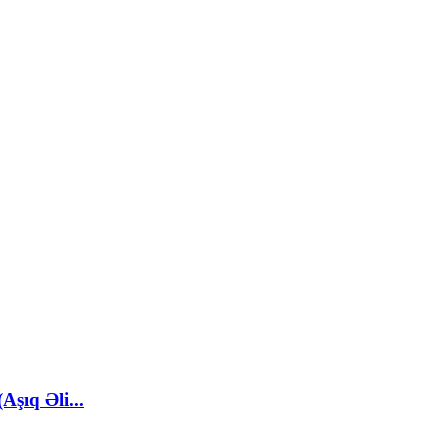
şıq Əli...