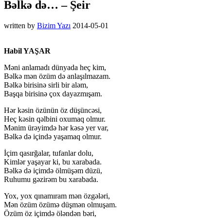
Bəlkə də… – Şeir
written by
Bizim Yazı
2014-05-01
Habil YAŞAR
Məni anlamadı dünyada heç kim,
Bəlkə mən özüm də anlaşılmazam.
Bəlkə birisinə sirli bir aləm,
Başqa birisinə çox dayazmışam.
Hər kəsin özünün öz düşüncəsi,
Heç kəsin qəlbini oxumaq olmur.
Mənim ürəyimdə hər kəsə yer var,
Bəlkə də içində yaşamaq olmur.
İçim qasırğalar, tufanlar dolu,
Kimlər yaşayar ki, bu xarabada.
Bəlkə də içimdə ölmüşəm düzü,
Ruhumu gəzirəm bu xarabada.
Yox, yox qınamıram mən özgələri,
Mən özüm özümə düşmən olmuşam.
Özüm öz içimdə öləndən bəri,