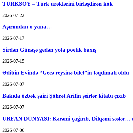
TÜRKSOY – Türk ürəklərini birləşdirən kök
2026-07-22
Aşırımdan o yana…
2026-07-17
Sirdən Günəşə gedən yola poetik baxış
2026-07-15
Ədibin Evində “Gecə reysinə bilet”in təqdimatı oldu
2026-07-07
Bakıda özbək şairi Şöhrət Arifin şeirlər kitabı çıxıb
2026-07-07
URFAN DÜNYASI: Kərəmi çağırıb, Dilqəmi səslər… (A
2026-07-06