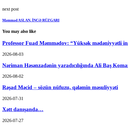
next post
Məmməd ASLAN. İNCƏ RÜZGARI
You may also like
Professor Fuad Məmmədov: “Yüksək mədəniyyətli ins
2026-08-03
Nəriman Həsənzadənin yaradıcılığında Ali Baş Koma
2026-08-02
Rəşad Məcid – sözün nüfuzu, qələmin məsuliyyəti
2026-07-31
Xətt danışanda…
2026-07-27