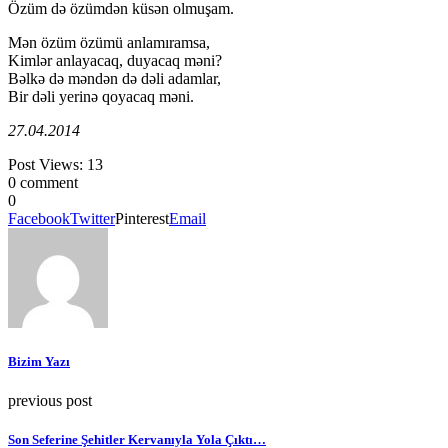
Özüm də özümdən küsən olmuşam.
Mən özüm özümü anlamıramsa,
Kimlər anlayacaq, duyacaq məni?
Bəlkə də məndən də dəli adamlar,
Bir dəli yerinə qoyacaq məni.
27.04.2014
Post Views:
13
0 comment
0
Facebook
Twitter
Pinterest
Email
Bizim Yazı
previous post
Son Seferine Şehitler Kervanıyla Yola Çıktı…