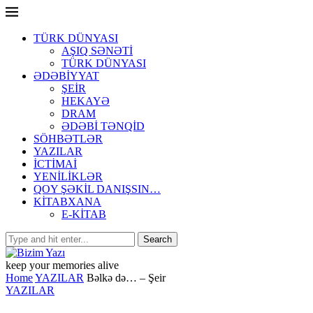
TÜRK DÜNYASI
AŞIQ SƏNƏTİ
TÜRK DÜNYASI
ƏDƏBİYYAT
ŞEİR
HEKAYƏ
DRAM
ƏDƏBİ TƏNQİD
SÖHBƏTLƏR
YAZILAR
İCTİMAİ
YENİLİKLƏR
QOY ŞƏKİL DANIŞSIN…
KİTABXANA
E-KİTAB
keep your memories alive
Home
YAZILAR
Bəlkə də… – Şeir
YAZILAR