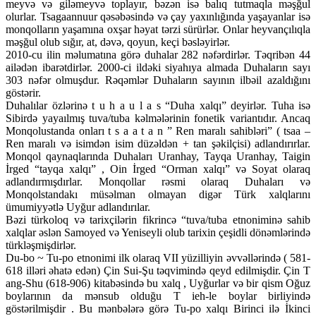
meyvə və giləmeyvə toplayır, bəzən isə balıq tutmaqla məşğul
olurlar. Tsagaannuur qəsəbəsində və çay yaxınlığında yaşayanlar isə
monqolların yaşamına oxşar həyat tərzi sürürlər. Onlar heyvançılıqla
məşğul olub sığır, at, dəvə, qoyun, keçi bəsləyirlər.
2010-cu ilin məlumatına görə duhalar 282 nəfərdirlər. Təqribən 44
ailədən ibarətdirlər. 2000-ci ildəki siyahıya almada Duhaların sayı
303 nəfər olmuşdur. Rəqəmlər Duhaların sayının ilbəil azaldığını
göstərir.
Duhalılar özlərinə t u h a u l a s “Duha xalqı” deyirlər. Tuha isə
Sibirdə yayaılmış tuva/tuba kəlmələrinin fonetik variantıdır. Ancaq
Monqolustanda onları t s a a t a n ” Ren maralı sahibləri” ( tsaa –
Ren maralı və isimdən isim düzəldən + tan şəkilçisi) adlandırırlar.
Monqol qaynaqlarında Duhaları Uranhay, Tayqa Uranhay, Taigin
İrged “tayqa xalqı” , Oin İrged “Orman xalqı” və Soyat olaraq
adlandırmışdırlar. Monqollar rəsmi olaraq Duhaları və
Monqolstandakı müsəlman olmayan digər Türk xalqlarını
ümumiyyətlə Uyğur adlandırılar.
Bəzi türkoloq və tarixçilərin fikrincə “tuva/tuba etnoniminə sahib
xalqlar əslən Samoyed və Yeniseyli olub tarixin çeşidli dönəmlərində
türkləşmişdirlər.
Du-bo ~ Tu-po etnonimi ilk olaraq VII yüzilliyin əvvəllərində ( 581-
618 illəri əhatə edən) Çin Sui-Şu təqvimində qeyd edilmişdir. Çin T
ang-Shu (618-906) kitabəsində bu xalq , Uyğurlar və bir qism Oğuz
boylarının da mənsub olduğu T ieh-le boylar birliyində
göstərilmişdir . Bu mənbələrə görə Tu-po xalqı Birinci ilə İkinci