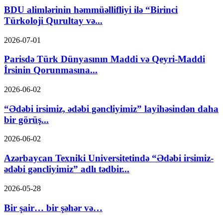
BDU alimlərinin həmmüəllifliyi ilə “Birinci
Türkoloji Qurultay və...
2026-07-01
Parisdə Türk Dünyasının Maddi və Qeyri-Maddi
İrsinin Qorunmasına...
2026-06-02
“Ədəbi irsimiz, ədəbi gəncliyimiz” layihəsindən daha
bir görüş...
2026-06-02
Azərbaycan Texniki Universitetində “Ədəbi irsimiz-
ədəbi gəncliyimiz” adlı tədbir...
2026-05-28
Bir şair… bir şəhər və…