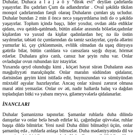
Duhalar, Duhaca a l a j ə ö y “dirək evi” deyilən çadırlarda
yaşayırlar. Bu çadırları Çum da adlandırırlar . Oval şəkildə tikilən
monqol çadırlarından fərqli olaraq Duhaların çumları şiş ucludur.
Duhalar bundan 2 min il öncə necə yaşayırdılarsa indi də o şəkildə
yaşayırlar. Toplum içində başçı, lider yoxdur, ovdan əldə etdiklər
qidanı, ova qatıldı-qatılmadı, bütün ailələr arasında bölərlər,qadınlar
kişilərdən və yaxud da kişilər qadınlardan heç nə ilə üstün
sayılmırlar, təbiəti öz çumlarından da təmiz saxlayırlar, çayda əllərini
yumurlar ki, çay çirklənməsin, evlilik olmadan da uşaq dünyaya
gətirilə bilər, bütün canlılara və cansızlara sayğı duyar, hörmət
edərlər. Duhalara görə canlı, cansız hər şeyin ruhu var. Onlar
ovladıqlar ovun ruhundan üzr istəyirlər.
Yuxarıda qeyd olunduğu kimi , köçəri həyat sürən Duhaların əsas
məşğuliyyəti maralçılıqdır. Onlar maralın südündən qidalanır,
dərisindən geyim kimi istifadə edir, buynuzundan və sümüyündən
müxtəlif əşyalar hazırlayırlar. Ancaq onlar xüsusi zərurət olmasa
maral ətini yeməzlər. Onlar ov əti, nadir hallarda balıq və dağdan
topladıqları bitki və yabanı meyvə, giləmeyvələrlə qidalanarlar.
İNANCLARI
Duhalar Şamanizmə tapınırlar. Şamanlar ruhlarla duha dilində
danışırlar və onlar belə hesab edirlər ki, çağırdıqlar qüvvələr, ruhlar
başqa dildə bilmirlər. Yeni nəsil Duha dilini bilmədiyi üçün, onlar
şamanlıq edə , ruhlarla anlaşa bilməzlər. Duha mədəniyyətində dil və