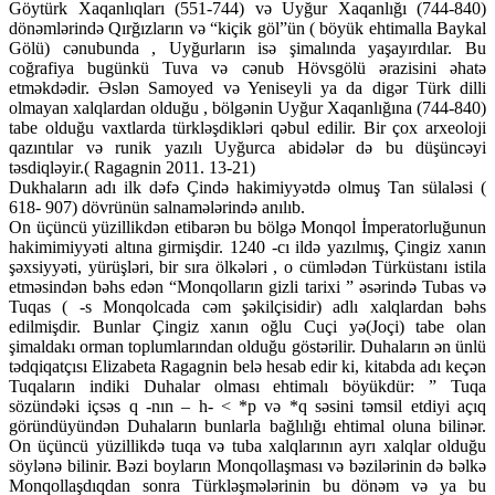
Göytürk Xaqanlıqları (551-744) və Uyğur Xaqanlığı (744-840)
dönəmlərində Qırğızların və “kiçik göl”ün ( böyük ehtimalla Baykal
Gölü) cənubunda , Uyğurların isə şimalında yaşayırdılar. Bu
coğrafiya bugünkü Tuva və cənub Hövsgölü ərazisini əhatə
etməkdədir. Əslən Samoyed və Yeniseyli ya da digər Türk dilli
olmayan xalqlardan olduğu , bölgənin Uyğur Xaqanlığına (744-840)
tabe olduğu vaxtlarda türkləşdikləri qəbul edilir. Bir çox arxeoloji
qazıntılar və runik yazılı Uyğurca abidələr də bu düşüncəyi
təsdiqləyir.( Ragagnin 2011. 13-21)
Dukhaların adı ilk dəfə Çində hakimiyyətdə olmuş Tan sülaləsi (
618- 907) dövrünün salnamələrində anılıb.
On üçüncü yüzillikdən etibarən bu bölgə Monqol İmperatorluğunun
hakimimiyyəti altına girmişdir. 1240 -cı ildə yazılmış, Çingiz xanın
şəxsiyyəti, yürüşləri, bir sıra ölkələri , o cümlədən Türküstanı istila
etməsindən bəhs edən “Monqolların gizli tarixi ” əsərində Tubas və
Tuqas ( -s Monqolcada cəm şəkilçisidir) adlı xalqlardan bəhs
edilmişdir. Bunlar Çingiz xanın oğlu Cuçi yə(Joçi) tabe olan
şimaldakı orman toplumlarından olduğu göstərilir. Duhaların ən ünlü
tədqiqatçısı Elizabeta Ragagnin belə hesab edir ki, kitabda adı keçən
Tuqaların indiki Duhalar olması ehtimalı böyükdür: ” Tuqa
sözündəki içsəs q -nın – h- < *p və *q səsini təmsil etdiyi açıq
göründüyündən Duhaların bunlarla bağlılığı ehtimal oluna bilinər.
On üçüncü yüzillikdə tuqa və tuba xalqlarının ayrı xalqlar olduğu
söylənə bilinir. Bəzi boyların Monqollaşması və bəzilərinin də bəlkə
Monqollaşdıqdan sonra Türkləşmələrinin bu dönəm və ya bu