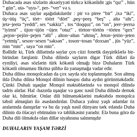
Duhacada əsas sözlərin əksəriyyəti türkcə kökənlidir ;gis “qız” , hün
” gün”, utə- “uyu-“, per- “ver” və s.
Duhaca əsas saylar aşağıdakılardır : pir və piree “bir” ,ixə “iki”,
üş~üüş “üç”, tört~ töört “dört” ,peş~peeş “beş” , altə “altı”,
jetə~jeetə “yeddi”, ses “səkkiz” , tos “doqquz”, on “on”, jeer~jeersə
“iyirmi” , üjon~üjön ~üjen “otuz” , törton~törtön ~törten “qırx”
,pejon~pejön~pejen “əlli” , alton~altan “altmış”, Jeton~jetön~jeten
“yetmiş”, seson~sesen “səksən” , toson~tosan “doxsan” , jüs “yüz”,
min “min” , saya “on min”.
Bəllidir ki, Türk dillərində saylar çox cüzi fonetik dəyşiriklərlə bir-
birindən fərqlənir. Duha dilində sayların digər Türk dilləri ilə
eyniliyi, əsas sözlərin türk kökənli olmağı bizə Duhaların Türk
kökənli olmaması fikrinə şübhə ilə yanaşmağa vadar edir.
Duha dilinə monqolcadan da çox sayda söz toplanmışdır. Son altmış
ildə Duha dilinə Monqol dilinin basqısı daha aydın görünməkdədir.
Çünki Duhalı uşaqlar Monqol məktəblərində və monqol dilində
tədris alırlar. Hal -hazırda uşaqlar və gənc nəsil Duha dilində demək
olar ki, bilmirlər. Onlar dili bilməməklərini məktəbdə monqolca
təhsil almaqları ilə əsaslandırılar. Duhaca yalnız yaşlı adamlar öz
aralarında danışırlar və bu da yaşlı nəsil dünyanı tərk edəndə Duha
dilinin də öləcəyi ehtimalını və təhlükəsini yaradır. Elə buna görə də
Duha dili ölməkdə olan dillər siyahısına salınmışdır
DUHALARIN YAŞAM TƏRZİ