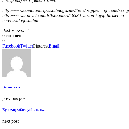
( журнал) № 1 , январ 1994.
http://www.communitrip.com/magazine/the_disappearing_reindeer_p
http://www.milliyet.com.tr/fotogaleri/46530-yasam-kayip-turkler-in-
nereli-oldugu-bulun
Post Views:
14
0 comment
0
Facebook
Twitter
Pinterest
Email
Bizim Yazı
previous post
Ey, uzaq səfərə yollanan…
next post