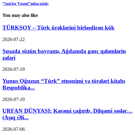
“Şairlər Vətəni”ndən tələb:
You may also like
TÜRKSOY – Türk ürəklərini birləşdirən kök
2026-07-22
Şuşada sözün bayramı, Ağdamda gənc qələmlərin
zəfəri
2026-07-19
Yunus Oğuzun “Türk” etnonimi və törələri kitabı
Respublika...
2026-07-10
URFAN DÜNYASI: Kərəmi çağırıb, Dilqəmi səslər…
(Aşıq Əli...
2026-07-06