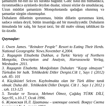
şamanizm bir-biri ilə sıx surətdə bağlıdır. Gənc nəsil dili bilmədikcə,
öyrənmədikcə ayinlərdə deyilən dualar, xüsusi sözlər də unudulacaq.
Uzun müddət şamanizm Monqolustanda qadağan olunmuş və
şamanlar sürgün olunmuşdur.
Duhaların dillərinin qorunması, bütün dillərin qorunması kimi,
sadəcə onlara deyil, bütün insanlığa aid bir məsuliyyətdir. Duhaların
timsalında bir xalq, bir həyat tərzi, bir dil məhv olmaq təhlükəsi ilə
üz-üzədir.
Qaynaqlar:
1. Owen James. “Reindeer People” Resort to Eating Their Herds.
National Georgraphic News.November 4,2004.
2. Ragagnin Elisabetta Dukhan, a Turkic Variety of Northern
Mongolia, Description and Analysis, Harrassowitz Verlag,
Wiesbaden .2011.
3. Ragagnin Elsabetta. Monğolistan Duhaları “Kayıp olmayan”
Türkofon bir halk. Tehlikedeki Diller Dergisi.Cilt 1, Sayı 1 (2012)
səh. 85- 101
4. Küçüküstel Selcen. Kaybolmakta olan bir Türk diline tanık
olmak: Duha dili . Tehlikedeki Diller Dergisi. Cilt 1 . Sayı 1 ( 2012 )
. səh. 113-125
5. Tuvalar ve Tuvaca, Mehmet Ölmez, Çağdaş TÜRK DİLİ,
Sayı:95, s.10-17, Ocak 1996.
6. Жуковская Н.Л. Цаатаны – имеющие оленей. Вокруг Света