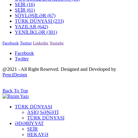
ŞEİR
(16)
ŞEİR
(61)
SÖYLƏŞİLƏR
(67)
TÜRK DÜNYASI
(233)
YAZILAR
(642)
YENİLİKLƏR
(301)
Facebook
Twitter
Linkedin
Youtube
Facebook
Twitter
@2021 - All Right Reserved. Designed and Developed by
PenciDesign
Back To Top
TÜRK DÜNYASI
AŞIQ SƏNƏTİ
TÜRK DÜNYASI
ƏDƏBİYYAT
ŞEİR
HEKAYƏ