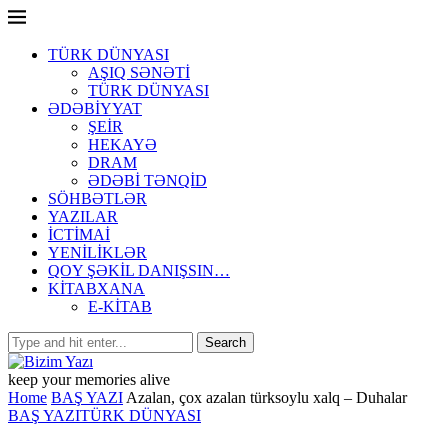
TÜRK DÜNYASI
AŞIQ SƏNƏTİ
TÜRK DÜNYASI
ƏDƏBİYYAT
ŞEİR
HEKAYƏ
DRAM
ƏDƏBİ TƏNQİD
SÖHBƏTLƏR
YAZILAR
İCTİMAİ
YENİLİKLƏR
QOY ŞƏKİL DANIŞSIN…
KİTABXANA
E-KİTAB
keep your memories alive
Home
BAŞ YAZI
Azalan, çox azalan türksoylu xalq – Duhalar
BAŞ YAZI
TÜRK DÜNYASI