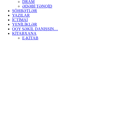
DRAM
ƏDƏBİ TƏNQİD
SÖHBƏTLƏR
YAZILAR
İCTİMAİ
YENİLİKLƏR
QOY ŞƏKİL DANIŞSIN…
KİTABXANA
E-KİTAB