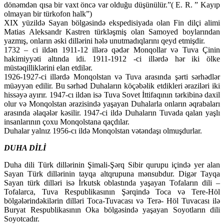
dönəmdən qısa bir vaxt öncə var olduğu düşünülür.”( E. R. ” Kayıp
olmayan bir türkofon halk”)
XIX yüzildə Sayan bölgəsində ekspedisiyada olan Fin dilçi alimi
Matias Aleksandr Kastren türkləşmiş olan Samoyed boylarından
yazmış, onların əski dillərini hələ unutmadıqlarını qeyd etmişdir.
1732 – ci ildən 1911-12 illərə qədər Monqollar və Tuva Çinin
hakimiyyəti altında idi. 1911-1912 -ci illərdə hər iki ölke
müstəqilliklərini elan etdilər.
1926-1927-ci illərdə Monqolstan və Tuva arasında şərti sərhədlər
müəyyən edilir. Bu sərhəd Duhaların köçəbəlik etdikleri əraziləri iki
hissəyə ayırır. 1947-cı ildən isə Tuva Sovet İttifaqının tərkibinə daxil
olur və Monqolstan ərazisində yaşayan Duhalarla onların əqrabaları
arasında əlaqələr kəsilir. 1947-ci ildə Duhaların Tuvada qalan yaşlı
insanlarının çoxu Monqolstana qaçdılar.
Duhalar yalnız 1956-cı ildə Monqolstan vətəndaşı olmuşdurlar.
DUHA DİLİ
Duha dili Türk dillərinin Şimali-Şərq Sibir qurupu içində yer alan
Sayan Türk dillərinin tayqa altqrupuna mənsubdur. Digər Tayqa
Sayan türk dilləri isə İrkutsk oblastında yaşayan Tofaların dili –
Tofalarca, Tuva Respublikasının Şərqində Toca və Tere-Höl
bölgələrindəkilərin dilləri Toca-Tuvacası və Terə- Höl Tuvacası ilə
Buryat Respublikasının Oka bölgəsində yaşayan Soyotların dili
Soyotcadır.