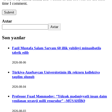
time I comment.
Axtar
Axtar
Son yazılar
Fazil Mustafa Salam Sarvanı 60 illik yubileyi münasibətilə
təbrik edib
2026-08-06
Türkiyə-Azərbaycan Universitetinin ilk rektoru kollektivə
təqdim olunub
2026-08-04
Professor Fuad Məmmədov: “Yüksək mədəniyyətli insan daim
yenilənən strateji milli resursdur” –MÜSAHİBƏ
2026-08-03