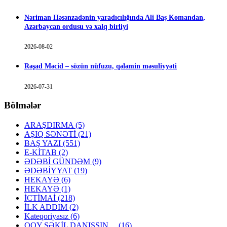
Nəriman Həsənzadənin yaradıcılığında Ali Baş Komandan,
Azərbaycan ordusu və xalq birliyi
2026-08-02
Rəşad Məcid – sözün nüfuzu, qələmin məsuliyyəti
2026-07-31
Bölmələr
ARAŞDIRMA
(5)
AŞIQ SƏNƏTİ
(21)
BAŞ YAZI
(551)
E-KİTAB
(2)
ƏDƏBİ GÜNDƏM
(9)
ƏDƏBİYYAT
(19)
HEKAYƏ
(6)
HEKAYƏ
(1)
İCTİMAİ
(218)
İLK ADDIM
(2)
Kateqoriyasız
(6)
QOY ŞƏKİL DANIŞSIN…
(16)