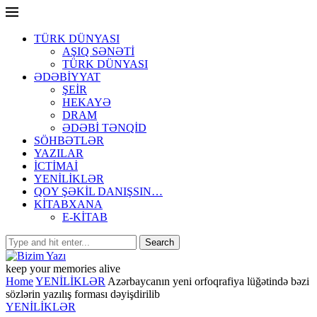
TÜRK DÜNYASI
AŞIQ SƏNƏTİ
TÜRK DÜNYASI
ƏDƏBİYYAT
ŞEİR
HEKAYƏ
DRAM
ƏDƏBİ TƏNQİD
SÖHBƏTLƏR
YAZILAR
İCTİMAİ
YENİLİKLƏR
QOY ŞƏKİL DANIŞSIN…
KİTABXANA
E-KİTAB
keep your memories alive
Home
YENİLİKLƏR
Azərbaycanın yeni orfoqrafiya lüğətində bəzi
sözlərin yazılış forması dəyişdirilib
YENİLİKLƏR