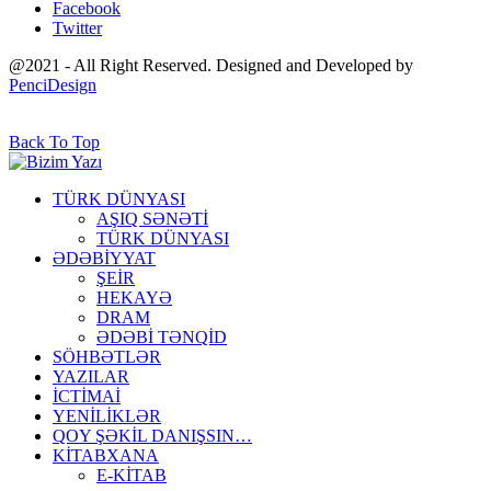
Facebook
Twitter
@2021 - All Right Reserved. Designed and Developed by
PenciDesign
Back To Top
TÜRK DÜNYASI
AŞIQ SƏNƏTİ
TÜRK DÜNYASI
ƏDƏBİYYAT
ŞEİR
HEKAYƏ
DRAM
ƏDƏBİ TƏNQİD
SÖHBƏTLƏR
YAZILAR
İCTİMAİ
YENİLİKLƏR
QOY ŞƏKİL DANIŞSIN…
KİTABXANA
E-KİTAB