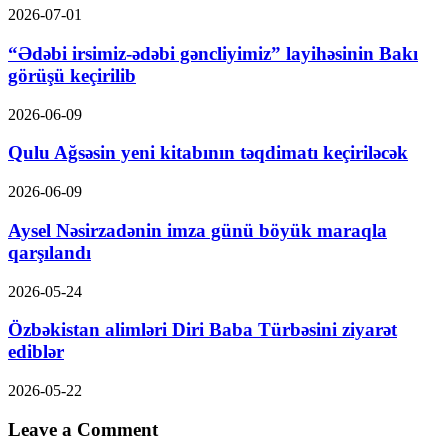
2026-07-01
“Ədəbi irsimiz-ədəbi gəncliyimiz” layihəsinin Bakı
görüşü keçirilib
2026-06-09
Qulu Ağsəsin yeni kitabının təqdimatı keçiriləcək
2026-06-09
Aysel Nəsirzadənin imza günü böyük maraqla
qarşılandı
2026-05-24
Özbəkistan alimləri Diri Baba Türbəsini ziyarət
ediblər
2026-05-22
Leave a Comment