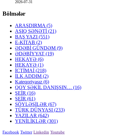
2026-07-31
Bölmələr
ARAŞDIRMA
(5)
AŞIQ SƏNƏTİ
(21)
BAŞ YAZI
(551)
E-KİTAB
(2)
ƏDƏBİ GÜNDƏM
(9)
ƏDƏBİYYAT
(19)
HEKAYƏ
(6)
HEKAYƏ
(1)
İCTİMAİ
(218)
İLK ADDIM
(2)
Kateqoriyasız
(6)
QOY ŞƏKİL DANIŞSIN…
(16)
ŞEİR
(16)
ŞEİR
(61)
SÖYLƏŞİLƏR
(67)
TÜRK DÜNYASI
(233)
YAZILAR
(642)
YENİLİKLƏR
(301)
Facebook
Twitter
Linkedin
Youtube