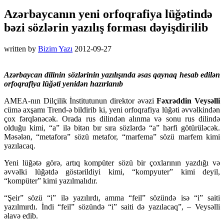
Azərbaycanın yeni orfoqrafiya lüğətində
bəzi sözlərin yazılış forması dəyişdirilib
written by
Bizim Yazı
2012-09-27
Azərbaycan dilinin sözlərinin yazılışında əsas qaynaq hesab edilən
orfoqrafiya lüğəti yenidən hazırlanıb
AMEA-nın Dilçilik İnstitutunun direktor əvəzi
Fəxrəddin Veysəlli
cümə axşamı Trend-ə bildirib ki, yeni orfoqrafiya lüğəti əvvəlkindən
çox fərqlənəcək. Orada rus dilindən alınma və sonu rus dilində
olduğu kimi, “a” ilə bitən bır sıra sözlərdə “a” hərfi götürüləcək.
Məsələn, “metafora” sözü metafor, “marfema” sözü marfem kimi
yazılacaq.
Yeni lüğətə görə, artıq kompüter sözü bir çoxlarının yazdığı və
əvvəlki lüğətdə göstərildiyi kimi, “kompyuter” kimi deyil,
“kompüter” kimi yazılmalıdır.
“Şeir” sözü “i” ilə yazılırdı, amma “feil” sözündə isə “i” saiti
yazılmırdı. İndi “feil” sözündə “i” saiti də yazılacaq”, – Veysəlli
əlavə edib.