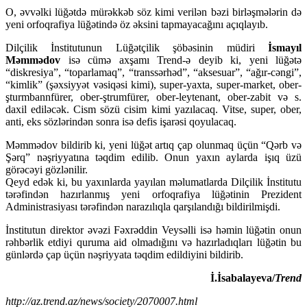
O, əvvəlki lüğətdə mürəkkəb söz kimi verilən bəzi birləşmələrin də
yeni orfoqrafiya lüğətində öz əksini tapmayacağını açıqlayıb.
Dilçilik İnstitutunun Lüğətçilik şöbəsinin müdiri
İsmayıl
Məmmədov
isə cümə axşamı Trend-ə deyib ki, yeni lüğətə
“diskresiya”, “toparlamaq”, “transsərhəd”, “aksesuar”, “ağır-cəngi”,
“kimlik” (şəxsiyyət vəsiqəsi kimi), super-yaxta, super-market, ober-
şturmbannfürer, ober-ştrumfürer, ober-leytenant, ober-zabit və s.
daxil ediləcək. Cism sözü cisim kimi yazılacaq. Vitse, super, ober,
anti, eks sözlərindən sonra isə defis işarəsi qoyulacaq.
Məmmədov bildirib ki, yeni lüğət artıq çap olunmaq üçün “Qərb və
Şərq” nəşriyyatına təqdim edilib. Onun yaxın aylarda işıq üzü
görəcəyi gözlənilir.
Qeyd edək ki, bu yaxınlarda yayılan məlumatlarda Dilçilik İnstitutu
tərəfindən hazırlanmış yeni orfoqrafiya lüğətinin Prezident
Administrasiyası tərəfindən narazılıqla qarşılandığı bildirilmişdi.
İnstitutun direktor əvəzi Fəxrəddin Veysəlli isə həmin lüğətin onun
rəhbərlik etdiyi quruma aid olmadığını və hazırladıqları lüğətin bu
günlərdə çap üçün nəşriyyata təqdim edildiyini bildirib.
İ.İsabalayeva/
Trend
http://az.trend.az/news/society/2070007.html