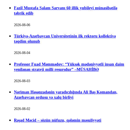
Fazil Mustafa Salam Sarvanı 60 illik yubileyi münasibətilə
təbrik edib
2026-08-06
Türkiyə-Azərbaycan Universitetinin ilk rektoru kollektivə
təqdim olunub
2026-08-04
Professor Fuad Məmmədov: “Yüksək mədəniyyətli insan daim
yenilənən strateji milli resursdur” –MÜSAHİBƏ
2026-08-03
Nəriman Həsənzadənin yaradıcılığında Ali Baş Komandan,
Azərbaycan ordusu və xalq birliyi
2026-08-02
Rəşad Məcid – sözün nüfuzu, qələmin məsuliyyəti