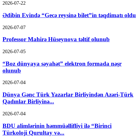
2026-07-22
Ədibin Evində “Gecə reysinə bilet”in təqdimatı oldu
2026-07-07
Professor Mahirə Hüseynova təltif olunub
2026-07-05
“Boz dünyaya səyahət” elektron formada nəşr
olunub
2026-07-04
Dünya Gənc Türk Yazarlar Birliyindən Azəri-Türk
Qadınlar Birliyinə...
2026-07-04
BDU alimlərinin həmmüəllifliyi ilə “Birinci
Türkoloji Qurultay və...