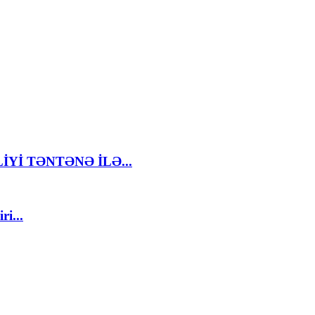
İYİ TƏNTƏNƏ İLƏ...
ri...