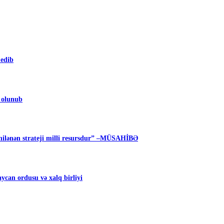
 edib
m olunub
ilənən strateji milli resursdur” –MÜSAHİBƏ
can ordusu və xalq birliyi