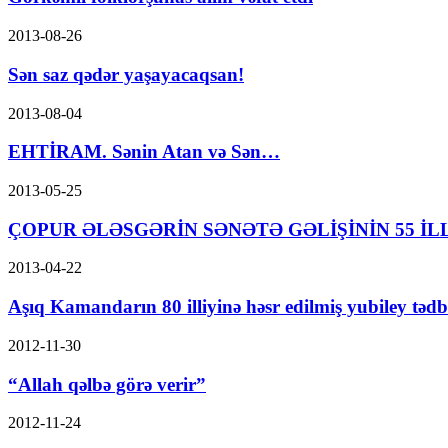
2013-08-26
Sən saz qədər yaşayacaqsan!
2013-08-04
EHTİRAM. Sənin Atan və Sən…
2013-05-25
ÇOPUR ƏLƏSGƏRİN SƏNƏTƏ GƏLİŞİNİN 55 İLL
2013-04-22
Aşıq Kamandarın 80 illiyinə həsr edilmiş yubiley tədbi
2012-11-30
“Allah qəlbə görə verir”
2012-11-24