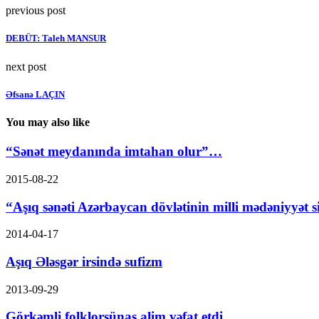
previous post
DEBÜT: Taleh MANSUR
next post
Əfsanə LAÇIN
You may also like
“Sənət meydanında imtahan olur”…
2015-08-22
“Aşıq sənəti Azərbaycan dövlətinin milli mədəniyyət siy
2014-04-17
Aşıq Ələsgər irsində sufizm
2013-09-29
Görkəmli folklorşünas alim vəfat etdi