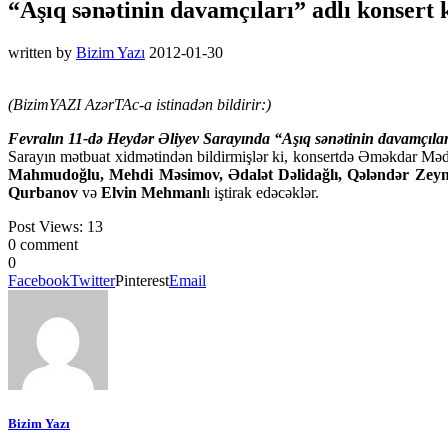
“Aşıq sənətinin davamçıları” adlı konsert 
written by
Bizim Yazı
2012-01-30
(BizimYAZI AzərTAc-a istinadən bildirir:)
Fevralın 11-də Heydər Əliyev Sarayında “Aşıq sənətinin davamçıları”
Sarayın mətbuat xidmətindən bildirmişlər ki, konsertdə Əməkdar Məd
Mahmudoğlu, Mehdi Məsimov, Ədalət Dəlidağlı, Qələndər Zeyna
Qurbanov
və
Elvin Mehmanl
ı iştirak edəcəklər.
Post Views:
13
0 comment
0
Facebook
Twitter
Pinterest
Email
Bizim Yazı