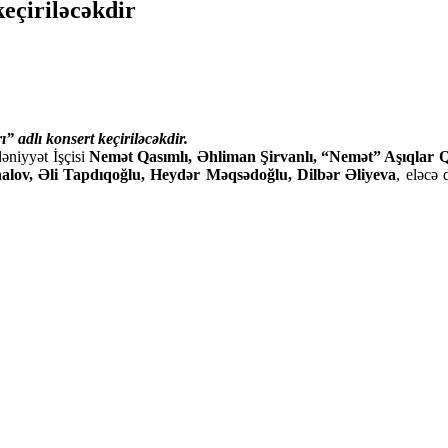
keçiriləcəkdir
 adlı konsert keçiriləcəkdir.
əniyyət İşçisi
Nemət Qasımlı, Əhliman Şirvanlı, “Nemət” Aşıqlar 
lov, Əli Tapdıqoğlu, Heydər Məqsədoğlu, Dilbər Əliyeva
, eləcə 