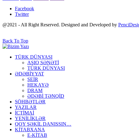
Facebook
Twitter
@2021 - All Right Reserved. Designed and Developed by
PenciDesi
Back To Top
TÜRK DÜNYASI
AŞIQ SƏNƏTİ
TÜRK DÜNYASI
ƏDƏBİYYAT
ŞEİR
HEKAYƏ
DRAM
ƏDƏBİ TƏNQİD
SÖHBƏTLƏR
YAZILAR
İCTİMAİ
YENİLİKLƏR
QOY ŞƏKİL DANIŞSIN…
KİTABXANA
E-KİTAB