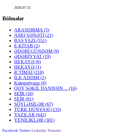
2026-07-31
Bölmələr
ARAŞDIRMA
(5)
AŞIQ SƏNƏTİ
(21)
BAŞ YAZI
(551)
E-KİTAB
(2)
ƏDƏBİ GÜNDƏM
(9)
ƏDƏBİYYAT
(19)
HEKAYƏ
(6)
HEKAYƏ
(1)
İCTİMAİ
(218)
İLK ADDIM
(2)
Kateqoriyasız
(6)
QOY ŞƏKİL DANIŞSIN…
(16)
ŞEİR
(16)
ŞEİR
(61)
SÖYLƏŞİLƏR
(67)
TÜRK DÜNYASI
(233)
YAZILAR
(642)
YENİLİKLƏR
(301)
Facebook
Twitter
Linkedin
Youtube