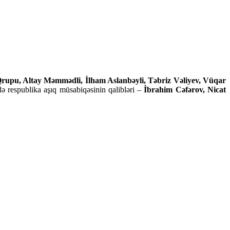
Qrupu, Altay Məmmədli, İlham Aslanbəyli, Təbriz Vəliyev, Vüqar
də respublika aşıq müsabiqəsinin qalibləri –
İbrahim Cəfərov, Nicat