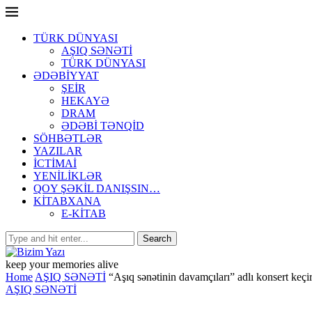
TÜRK DÜNYASI
AŞIQ SƏNƏTİ
TÜRK DÜNYASI
ƏDƏBİYYAT
ŞEİR
HEKAYƏ
DRAM
ƏDƏBİ TƏNQİD
SÖHBƏTLƏR
YAZILAR
İCTİMAİ
YENİLİKLƏR
QOY ŞƏKİL DANIŞSIN…
KİTABXANA
E-KİTAB
keep your memories alive
Home
AŞIQ SƏNƏTİ
“Aşıq sənətinin davamçıları” adlı konsert keçir
AŞIQ SƏNƏTİ