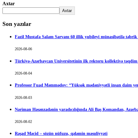
Axtar
Axtar
Son yazılar
Fazil Mustafa Salam Sarvanı 60 illik yubileyi münasibətilə təbrik
2026-08-06
Türkiyə-Azərbaycan Universitetinin ilk rektoru kollektivə təqdi
2026-08-04
Professor Fuad Məmmədov: “Yüksək mədəniyyətli insan daim yen
2026-08-03
Nəriman Həsənzadənin yaradıcılığında Ali Baş Komandan, Azərbay
2026-08-02
Rəşad Məcid – sözün nüfuzu, qələmin məsuliyyəti