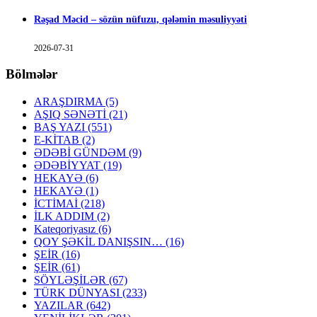
Rəşad Məcid – sözün nüfuzu, qələmin məsuliyyəti
2026-07-31
Bölmələr
ARAŞDIRMA
(5)
AŞIQ SƏNƏTİ
(21)
BAŞ YAZI
(551)
E-KİTAB
(2)
ƏDƏBİ GÜNDƏM
(9)
ƏDƏBİYYAT
(19)
HEKAYƏ
(6)
HEKAYƏ
(1)
İCTİMAİ
(218)
İLK ADDIM
(2)
Kateqoriyasız
(6)
QOY ŞƏKİL DANIŞSIN…
(16)
ŞEİR
(16)
ŞEİR
(61)
SÖYLƏŞİLƏR
(67)
TÜRK DÜNYASI
(233)
YAZILAR
(642)