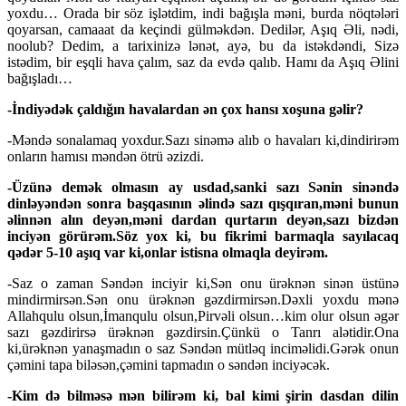
yoxdu… Orada bir söz işlətdim, indi bağışla məni, burda nöqtələri
qoyarsan, camaaat da keçindi gülməkdən. Dedilər, Aşıq Əli, nədi,
noolub? Dedim, a tarixinizə lənət, ayə, bu da istəkdəndi, Sizə
istədim, bir eşqli hava çalım, saz da evdə qalıb. Hamı da Aşıq Əlini
bağışladı…
-İndiyədək çaldığın havalardan ən çox hansı xoşuna gəlir?
-Məndə sonalamaq yoxdur.Sazı sinəmə alıb o havaları ki,dindirirəm
onların hamısı məndən ötrü əzizdi.
-Üzünə demək olmasın ay usdad,sanki sazı Sənin sinəndə
dinləyəndən sonra başqasının əlində sazı qışqıran,məni bunun
əlinnən alın deyən,məni dardan qurtarın deyən,sazı bizdən
inciyən görürəm.Söz yox ki, bu fikrimi barmaqla sayılacaq
qədər 5-10 aşıq var ki,onlar istisna olmaqla deyirəm.
-Saz o zaman Səndən inciyir ki,Sən onu ürəknən sinən üstünə
mindirmirsən.Sən onu ürəknən gəzdirmirsən.Dəxli yoxdu mənə
Allahqulu olsun,İmanqulu olsun,Pirvəli olsun…kim olur olsun əgər
sazı gəzdirirsə ürəknən gəzdirsin.Çünkü o Tanrı alətidir.Ona
ki,ürəknən yanaşmadın o saz Səndən mütləq inciməlidi.Gərək onun
çəmini tapa biləsən,çəmini tapmadın o səndən inciyəcək.
-Kim də bilməsə mən bilirəm ki, bal kimi şirin dasdan dilin