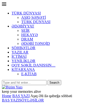
TÜRK DÜNYASI
AŞIQ SƏNƏTİ
TÜRK DÜNYASI
ƏDƏBİYYAT
ŞEİR
HEKAYƏ
DRAM
ƏDƏBİ TƏNQİD
SÖHBƏTLƏR
YAZILAR
İCTİMAİ
YENİLİKLƏR
QOY ŞƏKİL DANIŞSIN…
KİTABXANA
E-KİTAB
keep your memories alive
Home
BAŞ YAZI
Aşıq Əli ilə qabırğa söhbəti
BAŞ YAZI
SÖYLƏŞİLƏR