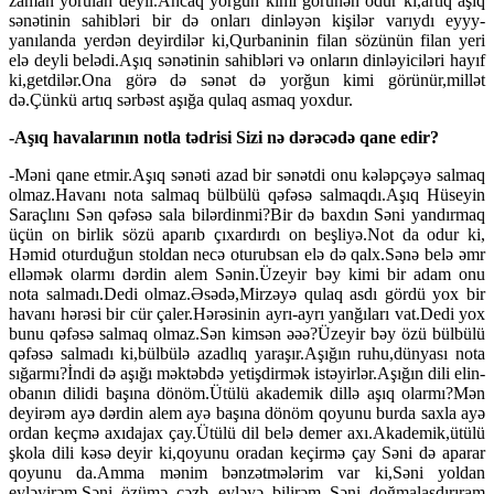
zaman yorulan deyil.Ancaq yorğun kimi görünən odur ki,artıq aşıq
sənətinin sahibləri bir də onları dinləyən kişilər varıydı eyyy-
yanılanda yerdən deyirdilər ki,Qurbaninin filan sözünün filan yeri
elə deyli belədi.Aşıq sənətinin sahibləri və onların dinləyiciləri hayıf
ki,getdilər.Ona görə də sənət də yorğun kimi görünür,millət
də.Çünkü artıq sərbəst aşığa qulaq asmaq yoxdur.
-Aşıq havalarının notla tədrisi Sizi nə dərəcədə qane edir?
-Məni qane etmir.Aşıq sənəti azad bir sənətdi onu kələpçəyə salmaq
olmaz.Havanı nota salmaq bülbülü qəfəsə salmaqdı.Aşıq Hüseyin
Saraçlını Sən qəfəsə sala bilərdinmi?Bir də baxdın Səni yandırmaq
üçün on birlik sözü aparıb çıxardırdı on beşliyə.Not da odur ki,
Həmid oturduğun stoldan necə oturubsan elə də qalx.Sənə belə əmr
elləmək olarmı dərdin alem Sənin.Üzeyir bəy kimi bir adam onu
nota salmadı.Dedi olmaz.Əsədə,Mirzəyə qulaq asdı gördü yox bir
havanı hərəsi bir cür çaler.Hərəsinin ayrı-ayrı yanğıları vat.Dedi yox
bunu qəfəsə salmaq olmaz.Sən kimsən əəə?Üzeyir bəy özü bülbülü
qəfəsə salmadı ki,bülbülə azadlıq yaraşır.Aşığın ruhu,dünyası nota
sığarmı?İndi də aşığı məktəbdə yetişdirmək istəyirlər.Aşığın dili elin-
obanın dilidi başına dönöm.Ütülü akademik dillə aşıq olarmı?Mən
deyirəm ayə dərdin alem ayə başına dönöm qoyunu burda saxla ayə
ordan keçmə axıdajax çay.Ütülü dil belə demer axı.Akademik,ütülü
şkola dili kəsə deyir ki,qoyunu oradan keçirmə çay Səni də aparar
qoyunu da.Amma mənim bənzətmələrim var ki,Səni yoldan
eyləyirəm,Səni özümə cəzb eyləyə bilirəm.,Səni doğmalaşdırıram