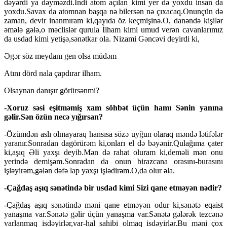
dəyərdi ya dəyməzdi.İndi atom açılan kimi yer də yoxdu insan da
yoxdu.Savax da atomnan başqa nə bilersən nə çıxacaq.Onunçün də
zaman, devir inanmıram ki,qayıda öz keçmişinə.O, danəndə kişilər
əmələ gələ,o məclislər qurula İlham kimi umud verən cavanlarımız
da usdad kimi yetişə,sənətkar ola. Nizami Gəncəvi deyirdi ki,
Əgər söz meydanı gen olsa müdəm
Atını dörd nala çapdırar ilham.
Olsaynan danışır görürsənmi?
-Xoruz səsi eşitməmiş xam söhbət üçün hamı Sənin yanına
gəlir.Sən özün necə yığırsan?
-Özümdən aslı olmayaraq hansısa sözə uyğun olaraq məndə lətifələr
yaranır.Sonradan dagörürəm ki,onları el də bəyənir.Qulağıma çater
ki,aşıq Əli yaxşı deyib.Mən də rahat oluram ki,deməli mən onu
yerində demişəm.Sonradan da onun birazcana orasını-burasını
işləyirəm,gələn dəfə lap yaxşı işlədirəm.O,da olur əla.
-Çağdaş aşıq sənətində bir usdad kimi Sizi qane etməyən nədir?
-Çağdaş aşıq sənətində məni qane etməyən odur ki,sənətə eqaist
yanaşma var.Sənətə gəlir üçün yanaşma var.Sənətə gələrək tezcənə
varlanmaq isdəyirlər,var-hal sahibi olmaq isdəyirlər.Bu məni çox