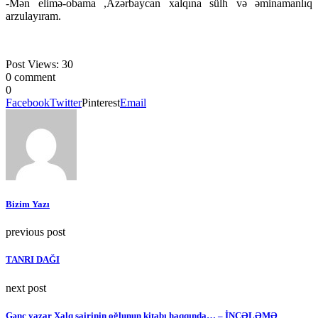
-Mən elimə-obama ,Azərbaycan xalqına sülh və əminamanlıq
arzulayıram.
Post Views:
30
0 comment
0
Facebook
Twitter
Pinterest
Email
Bizim Yazı
previous post
TANRI DAĞI
next post
Gənc yazar Xalq şairinin oğlunun kitabı haqqında… – İNCƏLƏMƏ