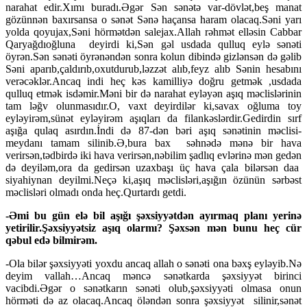
narahat edir.Xımı buradı.Əgər Sən sənətə var-dövlət,beş manat
gözünnən baxırsansa o sənət Sənə haçansa haram olacaq.Səni yarı
yolda qoyujax,Səni hörmətdən salejax.Allah rəhmət elləsin Cabbar
Qaryağdıoğluna deyirdi ki,Sən gəl usdada qulluq eylə sənəti
öyrən.Sən sənəti öyrənəndən sonra kolun dibində gizlənsən də gəlib
Səni aparıb,çaldırıb,oxutdurub,ləzzət alıb,feyz alıb Sənin hesabını
verəcəklər.Ancaq indi heç kəs kamilliyə doğru getmək ,usdada
qulluq etmək isdəmir.Məni bir də narahat eyləyən aşıq məclislərinin
tam ləğv olunmasıdır.O, vaxt deyirdilər ki,savax oğluma toy
eyləyirəm,sünət eyləyirəm aşıqları da filankəslərdir.Gedirdin sırf
aşığa qulaq asırdın.İndi də 87-dən bəri aşıq sənətinin məclisi-
meydanı tamam silinib.Ə,bura bax səhnədə mənə bir hava
verirsən,tədbirdə iki hava verirsən,nəbilim şadlıq evlərinə mən gedən
də deyiləm,ora da gedirsən uzaxbaşı üç hava çala bilərsən daa
siyahiynan deyilmi.Neçə ki,aşıq məclisləri,aşığın özünün sərbəst
məclisləri olmadı onda heç.Qurtardı getdi.
-Əmi bu gün elə bil aşığı şəxsiyyətdən ayırmaq planı yerinə
yetirilir.Şəxsiyyətsiz aşıq olarmı? Şəxsən mən bunu heç cür
qəbul edə bilmirəm.
-Ola bilər şəxsiyyəti yoxdu ancaq allah o sənəti ona bəxş eyləyib.Nə
deyim vallah…Ancaq məncə sənətkarda şəxsiyyət birinci
vacibdi.Əgər o sənətkarın sənəti olub,şəxsiyyəti olmasa onun
hörməti də az olacaq.Ancaq öləndən sonra şəxsiyyət silinir,sənət