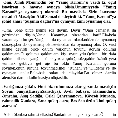
-Əmi, Xındı Məmmədin bir ”Yanıq Kərəmi”si vardı ki, oğul
istəyirəm o havaya oynaya bilsin.Ümumiyyətlə ”Yanıq
Kərəmi”iyə oynamaq olarmı? Bu məsələdə Sizin baxışınız
necədir? Məsəlçün Akif Səməd də deyirdi ki, ”Yanıq Kərəmi”yə
şəhid anası “Şuşanın dağları”na oynayan kimi oynamaq olar.
-Əmi, Sənə bircə kəlmə söz deyim. Deyir “Qara camahat da
gözümdən düşüb,Yanıq Kərəmiyə süzəndən bəri”.Elə-belə
yaranmayıb bu şer. Yanğıdan da oynamaq olar,dərddən də oynamaq
olar,eşqdən də oynamaq olar,sevincdən də oynamaq olar. O, vaxt
kişilər deyirdi bircə oğlum var,onun toyunu görüm qolumu
qaldırajam.O qolumu qaldırajam kişi oyunuydu.Qolunu bir dəfə
qaldıra bilərsən yanğın sönər yoxsa şıdırğı süz,qaldır özünü yerə
vur,max get,tivis get uje bu oldu Yanıq Kərəmin goruna
söymək,onun ruhuna toxunmaq.İndi “Ruhani”yə,”Dilqəmi”yə də
oynayan tapılır.Bala-bala onları da elləyirlər.Bu olmaz dərdin
alem.Bu dərdin kuliminasiya nöqtəsidir.
-Varlığınıza şükür. Əmi biz ruhumuza əlac gəzəndə məsəlçün
Söyün əmiyə(HüseynSaraclıya), Avdı babaya, Kamandara,
Əmraha, Aşıq Sadığa, Cəlal Qəhrəmanova, Kövrək Murada,
rəhmətlik Xanlara, Sənə qulaq asırıq.Bəs Sən özün kimi qulaq
asırsan?
-Allah ölənlərə rəhmət elləsin.Ölənlərin adını çəkməyəcəm.Ölənlərin