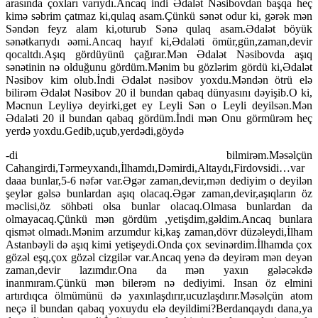
arasında çoxları varıydı.Ancaq indi Ədalət Nəsibovdan başqa heç
kimə səbrim çatmaz ki,qulaq asam.Çünkü sənət odur ki, gərək mən
Səndən feyz alam ki,oturub Sənə qulaq asam.Ədalət böyük
sənətkarıydı əəmi.Ancaq hayıf ki,Ədaləti ömür,gün,zaman,devir
qocaltdı.Aşıq gördüyünü çağırar.Mən Ədalət Nəsibovda aşıq
sənətinin nə olduğunu gördüm.Mənim bu gözlərim gördü ki,Ədalət
Nəsibov kim olub.İndi Ədalət nəsibov yoxdu.Məndən ötrü elə
bilirəm Ədalət Nəsibov 20 il bundan qabaq dünyasını dəyişib.O ki,
Məcnun Leyliyə deyirki,get ey Leyli Sən o Leyli deyilsən.Mən
Ədaləti 20 il bundan qabaq gördüm.İndi mən Onu görmürəm heç
yerdə yoxdu.Gedib,uçub,yerdədi,göydə
-di bilmirəm.Məsəlçün
Cahangirdi,Tərmeyxandı,İlhamdı,Dəmirdi,Altaydı,Firdovsidi…var
daaa bunlar,5-6 nəfər var.Əgər zaman,devir,mən dediyim o deyilən
şeylər gəlsə bunlardan aşıq olacaq.Əgər zaman,devir,aşıqların öz
məclisi,öz söhbəti olsa bunlar olacaq.Olmasa bunlardan da
olmayacaq.Çünkü mən gördüm ,yetişdim,gəldim.Ancaq bunlara
qismət olmadı.Mənim arzumdur ki,kaş zaman,dövr düzəleydi,İlham
Astanbəyli də aşıq kimi yetişeydi.Onda çox sevinərdim.İlhamda çox
gözəl eşq,çox gözəl cizgilər var.Ancaq yenə də deyirəm mən deyən
zaman,devir lazımdır.Ona da mən yaxın gələcəkdə
inanmıram.Çünkü mən bilerəm nə dediyimi. Insan öz elmini
artırdıqca ölmümünü də yaxınlaşdırır,ucuzlaşdırır.Məsəlçün atom
neçə il bundan qabaq yoxuydu elə deyildimi?Berdanqaydı dana,ya