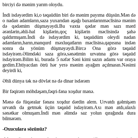
birciyi də mənim yarım oloydu.
İndi isdəyərdim ki,o təqaüdün biri də mənim payıma düşsün.Mən də
o nadan adamların,saza yuxarıdan aşağı baxanlarınməclisinə mənim
də qədəmim düşməyəydi.Bu vaxta qədər mən sazı mərd
ərənlərin,əhli-hal kişilərin,qoç kişilərin məclisində şahə
qaldırmışam.İndi də isdəyərdim ki, təqaüdüm oleydi nadan
adamların,harın,manqurd məxluqatların məclisinə,qapısına indən
sonra da yönüm düşməyəydi.Bircə Ona görə təqaüd
isdəyirəm.Əlimdəki saza görə,sənətimin urvatına görə təqaüd
isdəyirəm.Bilim ki, burada 5 nəfər Səni kimi sazın adamı var oraya
gedim.Ehtiyacdan ötrü hər yerə mənim ayağım açılmasın.Nəsimi
deyirdi ki,
Əhli dünya tək nə dövlət nə də dinar isdərəm
Bir fəqirəm möhdəşəm,fəqri-fəna xoşdur mənə.
Mənə də füqəralar fənası xoşdur dərdin alem. Urvatdı gəlmişəm
urvatdı da getmək üçün təqaüd isdəyirəm.Axı mən atdı,ulaxlı
sənətkar olmuşam.İndi mən əlimdə saz yolun qırağında dura
bilmərəm.
-Oxuculara sözünüz?