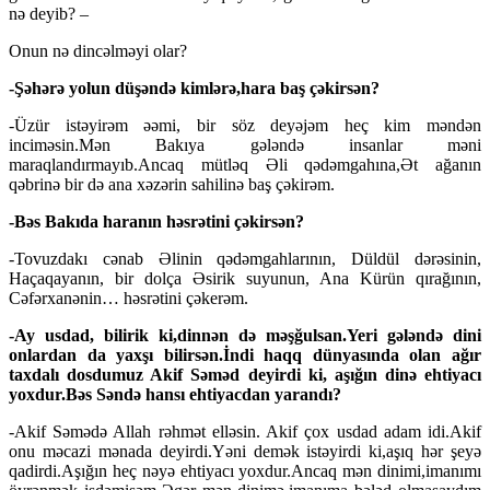
nə deyib? –
Onun nə dincəlməyi olar?
-Şəhərə yolun düşəndə kimlərə,hara baş çəkirsən?
-Üzür istəyirəm əəmi, bir söz deyəjəm heç kim məndən
inciməsin.Mən Bakıya gələndə insanlar məni
maraqlandırmayıb.Ancaq mütləq Əli qədəmgahına,Ət ağanın
qəbrinə bir də ana xəzərin sahilinə baş çəkirəm.
-Bəs Bakıda haranın həsrətini çəkirsən?
-Tovuzdakı cənab Əlinin qədəmgahlarının, Düldül dərəsinin,
Haçaqayanın, bir dolça Əsirik suyunun, Ana Kürün qırağının,
Cəfərxanənin… həsrətini çəkerəm.
-Ay usdad, bilirik ki,dinnən də məşğulsan.Yeri gələndə dini
onlardan da yaxşı bilirsən.İndi haqq dünyasında olan ağır
taxdalı dosdumuz Akif Səməd deyirdi ki, aşığın dinə ehtiyacı
yoxdur.Bəs Səndə hansı ehtiyacdan yarandı?
-Akif Səmədə Allah rəhmət elləsin. Akif çox usdad adam idi.Akif
onu məcazi mənada deyirdi.Yəni demək istəyirdi ki,aşıq hər şeyə
qadirdi.Aşığın heç nəyə ehtiyacı yoxdur.Ancaq mən dinimi,imanımı