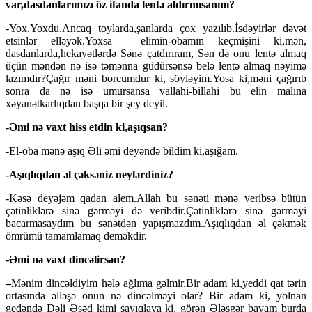
var,dasdanlarımızı öz ifanda lentə aldırmısanmı?
-Yox.Yoxdu.Ancaq toylarda,şanlarda çox yazılıb.İsdəyirlər dəvət
etsinlər elləyək.Yoxsa elimin-obamın keçmişini ki,mən,
dasdanlarda,hekayətlərdə Sənə çatdırıram, Sən də onu lentə almaq
üçün məndən nə isə təmənna güdürsənsə belə lentə almaq nəyimə
lazımdır?Çağır məni borcumdur ki, söyləyim.Yosa ki,məni çağırıb
sonra da nə isə umursansa vallahi-billahi bu elin malına
xəyanətkarlıqdan başqa bir şey deyil.
-Əmi nə vaxt hiss etdin ki,aşıqsan?
-El-oba mənə aşıq Əli əmi deyəndə bildim ki,aşığam.
-Aşıqlıqdan əl çəksəniz neylərdiniz?
-Kəsə deyəjəm qadan alem.Allah bu sənəti mənə veribsə bütün
çətinliklərə sinə gərməyi də veribdir.Çətinliklərə sinə gərməyi
bacarmasaydım bu sənətdən yapışmazdım.Aşıqlıqdan əl çəkmək
ömrümü tamamlamaq deməkdir.
-Əmi nə vaxt dincəlirsən?
–
Mənim dincəldiyim hələ ağlıma gəlmir.Bir adam ki,yeddi qat tərin
ortasında əlləşə onun nə dincəlməyi olar? Bir adam ki, yolnan
gedəndə Dəli Əsəd kimi sayıqlaya ki, görən Ələsgər bavam burda