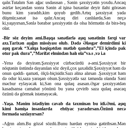
qalır.Tutalım Sən ağac usdasısan , Sənin şəxsiyyətin yoxdu.Ancaq
əsirlər keçəndən sonra Sənin əl işinə baxanlar deyir ilahi görəsən
bunu kim yaradıb,kim qoyub gedib.Artıq şəxsiyyət yada
düşmür,sənət isə qalır.Ancaq diri canlılarda,Sən neçə
ki,yaşıyırsan,Sənlə bərabər şəxsiyyətin də olsa hörmətin də birə-beş
olar.
-Bir söz deyim əmi.Başqa sənətlərlə aşıq sənətinin fərqi var
axı.Tarixən aşığın missiyası
olub. Dədə Ələsgər demirdimi ki
aşıq gərək “Xalqa həqiqətdən mətləb qandıra”,”El içində pak
otur pak dura”,”Mərifət elmindən halı ola”və.s ,və i.a
-Yenə də deyirəm.Şəxsiyyət cürbəcürdü ə-əmi.Şəxsiyyət bir
nöqtənin üstündə dayanılan söz deyil,çox şaxəlidir.Şəxsiyyət həm də
onun qəddi- qaməti, ölçü-biçisidir.Sazı əlinə alırsan .Şəxsiyyət həm
də odur ki,saza yaraşan olsun.Şəxsiyyətlə saz təmasda olanda Səni
məcbur eyləyəcək ki,Sən ona qulaq asasan.Əgər şəxsiyyətdən
kasadsansa camahat yönünü bu yana çevirib saza qulaq asacaq
özünü də görmək istəməyəcək.
-Yaşa. Mənim istədiyim cavab da təxminən bu idi.Əmi, aşıq
kimi həmişə insanlarda ehtiyac yaradırsan.Özünü necə
formada saxlayırsan?
-Ağrın alım.Bu gözəl sözdü.Bunu hardan eyninə gətiribsən.Mən