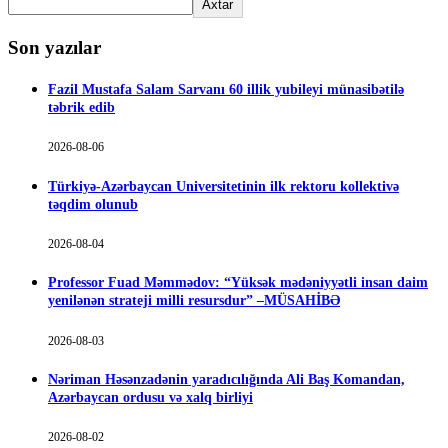
Axtar
Son yazılar
Fazil Mustafa Salam Sarvanı 60 illik yubileyi münasibətilə
təbrik edib
2026-08-06
Türkiyə-Azərbaycan Universitetinin ilk rektoru kollektivə
təqdim olunub
2026-08-04
Professor Fuad Məmmədov: “Yüksək mədəniyyətli insan daim
yenilənən strateji milli resursdur” –MÜSAHİBƏ
2026-08-03
Nəriman Həsənzadənin yaradıcılığında Ali Baş Komandan,
Azərbaycan ordusu və xalq birliyi
2026-08-02