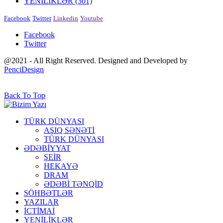
YENİLİKLƏR
(301)
Facebook
Twitter
Linkedin
Youtube
Facebook
Twitter
@2021 - All Right Reserved. Designed and Developed by
PenciDesign
Back To Top
TÜRK DÜNYASI
AŞIQ SƏNƏTİ
TÜRK DÜNYASI
ƏDƏBİYYAT
ŞEİR
HEKAYƏ
DRAM
ƏDƏBİ TƏNQİD
SÖHBƏTLƏR
YAZILAR
İCTİMAİ
YENİLİKLƏR