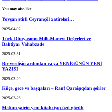
You may also like
Yovşan ətirli Ceyrançöl xatirələri…
2025-04-02
Türk Dünyasının Milli-Manevi Değerleri ve
Bahtiyar Vahabzade
2025-03-31
Bir verilişin ardından və ya YENİGÜNÜN YENİ
YAZISI
2025-03-29
Küçə, gecə və başqaları – Rauf Qaraişıqdan şeirlər
2025-03-26
Məftun şairin yeni kitabı işıq üzü görüb