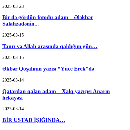
2025-03-23
Bir də gördün fotodu adam – Ələkbər
Salahzadənin...
2025-03-15
Tanrı və Allah arasında qaldığım gün…
2025-03-15
Əkbər Qoşalının yazısı “Yüce Erek”də
2025-03-14
Qatardan qalan adam – Xalq yazıçısı Anarın
hekayəsi
2025-03-14
BİR USTAD İŞIĞINDA…