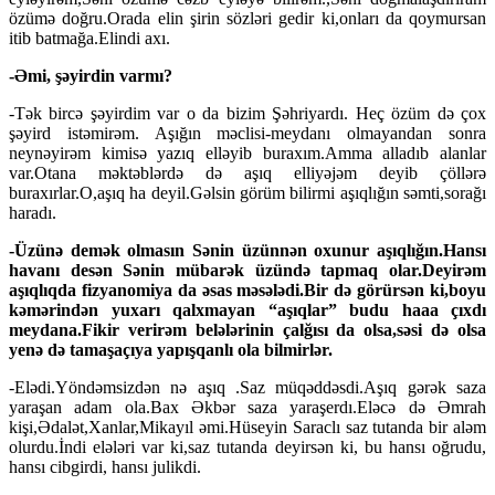
özümə doğru.Orada elin şirin sözləri gedir ki,onları da qoymursan
itib batmağa.Elindi axı.
-Əmi, şəyirdin varmı?
-Tək bircə şəyirdim var o da bizim Şəhriyardı. Heç özüm də çox
şəyird istəmirəm. Aşığın məclisi-meydanı olmayandan sonra
neynəyirəm kimisə yazıq elləyib buraxım.Amma alladıb alanlar
var.Otana məktəblərdə də aşıq elliyəjəm deyib çöllərə
buraxırlar.O,aşıq ha deyil.Gəlsin görüm bilirmi aşıqlığın səmti,sorağı
haradı.
-Üzünə demək olmasın Sənin üzünnən oxunur aşıqlığın.Hansı
havanı desən Sənin mübarək üzündə tapmaq olar.Deyirəm
aşıqlıqda fizyanomiya da əsas məsələdi.Bir də görürsən ki,boyu
kəmərindən yuxarı qalxmayan “aşıqlar” budu haaa çıxdı
meydana.Fikir verirəm belələrinin çalğısı da olsa,səsi də olsa
yenə də tamaşaçıya yapışqanlı ola bilmirlər.
-Elədi.Yöndəmsizdən nə aşıq .Saz müqəddəsdi.Aşıq gərək saza
yaraşan adam ola.Bax Əkbər saza yaraşerdı.Eləcə də Əmrah
kişi,Ədalət,Xanlar,Mikayıl əmi.Hüseyin Saraclı saz tutanda bir aləm
olurdu.İndi elələri var ki,saz tutanda deyirsən ki, bu hansı oğrudu,
hansı cibgirdi, hansı julikdi.