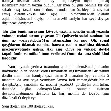
həmişə insanlar arasında eyni ölçüdə,eyni biçidə qalmaq
isdəmişəm.Mənim tərzim budur.Əgər mən bu gün Səninlə bir cür
sabah başqa tərzdə oturub dursam onda mən öz ideyama xəyanət
etmiş olaram.Yoxsa mən aşıq Əli olmazdım.Mən ölərəm
əqidəmi,düşüncəmi dəyişə bilmərəm.Əli əmiyin hər şeyi dəyişər
düşüncəsi dəyişməz.
-Bu gün ömür sarayının kövrək vaxtını, sənətin enişli-yoxuşlu
yolunda usdad taxtını yaşayan Əli Quliyevin sosial təminatı bu
gün nə vəziyyətdədi?Mən istəməzdim ki aşıq Əli, sosial
qayğılarını ödəmək naminə hansısa nadan məclisinə dözmək
məcburiyyətində qalsın. Axı aşıq Əliyə ən yüksək dövlət
təqaüdünün və mükafatının verilməsi Onun da ana südü kimi
haqqıdır.
– Yaman yaralı yerimə toxundun a dərdin alem.Bu lap mənim
ürəyimdən olan söhbət oldu.Ormanlısan ki,Ormanlısan.Bilersənmi
dərdin alem mən həmişə qazancımın 2 manatını öyə verəndə 5
manatını da ayrı şeyə vermişəm.Amma indi zaman,dövür bir az
dəyişib.Aşıq sənətinin öz məclisi yoxdu.O gördüyün əhli-ürfan,
danəndə kişilər qalmayıb.Mən də onunçün təsirnən
deyirəm,təlatümnən deyirəm ki, kaş mənim də təqaüd işim
düzəleydi.O deyir ey:
Səni doğan ana 100 doğaydı kaş,