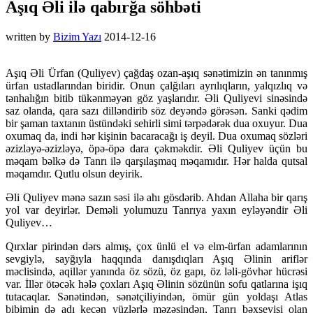
Aşıq Əli ilə qabırğa söhbəti
written by
Bizim Yazı
2014-12-16
Aşıq Əli Ürfan (Quliyev) çağdaş ozan-aşıq sənətimizin ən tanınmış
ürfan ustadlarından biridir. Onun çalğıları ayrılıqların, yalqızlıq və
tənhalığın bitib tükənməyən göz yaşlarıdır. Əli Quliyevi sinəsində
saz olanda, qara sazı dilləndirib söz deyəndə görəsən. Sanki qədim
bir şaman taxtanın üstündəki sehirli simi tərpədərək dua oxuyur. Dua
oxumaq da, indi hər kişinin bacaracağı iş deyil. Dua oxumaq sözləri
əzizləyə-əzizləyə, öpə-öpə dara çəkməkdir. Əli Quliyev üçün bu
məqam bəlkə də Tanrı ilə qarşılaşmaq məqamıdır. Hər halda qutsal
məqamdır. Qutlu olsun deyirik.
Əli Quliyev mənə sazın səsi ilə ahı gösdərib. Ahdan Allaha bir qarış
yol var deyirlər. Deməli yolumuzu Tanrıya yaxın eyləyəndir Əli
Quliyev…
Qırxlar pirindən dərs almış, çox ünlü el və elm-ürfan adamlarının
sevgiylə, sayğıyla haqqında danışdıqları Aşıq Əlinin ariflər
məclisində, aqillər yanında öz sözü, öz gapı, öz ləli-gövhər hücrəsi
var. İllər ötəcək hələ çoxları Aşıq Əlinin sözünün sofu qatlarına işıq
tutacaqlar. Sənətindən, sənətçiliyindən, ömür gün yoldaşı Atlas
bibimin də adı keçən yüzlərlə məzəsindən, Tanrı bəxşeyişi olan