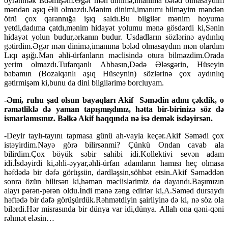
öyrənmək isdəmişəm.Əgər mən dinimə,imanıma bələd olmasaydım
məndən aşıq Əli olmazdı.Mənim dinimi,imanımı bilməyim məndən
ötrü çox qarannığa işıq saldı.Bu bilgilər mənim hoyuma
yetdi,dadıma çatdı,mənim hidayət yolumu mənə gösdərdi ki,Sənin
hidayət yolun budur,ərkanın budur. Usdadların sözlərinə aydınlıq
gətirdim.Əgər mən dinimə,imanıma bələd olmasaydım mən olardım
Lıqı aşığı.Mən əhli-ürfanların məclisində otura bilməzdim.Orada
yerim olmazdı.Tufarqanlı Abbasın,Dədə Ələsgərin, Hüseyin
babamın (Bozalqanlı aşıq Hüseynin) sözlərinə çox aydınlıq
gətirmişəm ki,bunu da dini bilgilərimə borcluyam.
-Əmi, ruhu şad olsun bayaqları Akif
Səmədin adını çəkdik, o
rəmətliklə də yaman tapışmışdınız, hətta bir-birinizə söz də
ismarlamısınız. Bəlkə Akif haqqında nə isə demək isdəyirsən.
-Deyir taylı-tayını tapmasa günü ah-vayla keçər.Akif Səmədi çox
istəyirdim.Nəyə görə bilirsənmi? Çünkü Ondan cavab ala
bilirdim.Çox böyük səbir sahibi idi.Kollektivi sevən adam
idi.İsdəyirdi ki,əhli-əyyar,əhli-ürfan adamların hamısı heç olmasa
həfdədə bir dəfə görüşsün, dərdləşsin,söhbət etsin.Akif Səməddən
sonra özün bilirsən ki,həmən məclislərimiz də dayandı.Başımızın
alayı pərən-pərən oldu.İndi mənə zəng edirlər ki,A.Səməd dursaydı
həftədə bir dəfə görüşürdük.Rəhmətdiyin şairliyinə də ki, nə söz ola
bilərdi.Hər misrasında bir dünya var idi,dünya. Allah ona qəni-qəni
rəhmət eləsin…