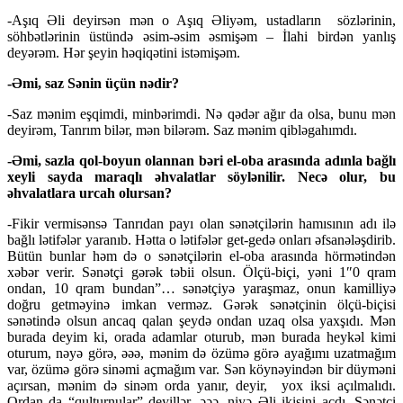
-Aşıq Əli deyirsən mən o Aşıq Əliyəm, ustadların sözlərinin,
söhbətlərinin üstündə əsim-əsim əsmişəm – İlahi birdən yanlış
deyərəm. Hər şeyin həqiqətini istəmişəm.
-Əmi, saz Sənin üçün nədir?
-Saz mənim eşqimdi, minbərimdi. Nə qədər ağır da olsa, bunu mən
deyirəm, Tanrım bilər, mən bilərəm. Saz mənim qibləgahımdı.
-Əmi, sazla qol-boyun olannan bəri el-oba arasında adınla bağlı
xeyli sayda maraqlı əhvalatlar söylənilir. Necə olur, bu
əhvalatlara urcah olursan?
-Fikir vermisənsə Tanrıdan payı olan sənətçilərin hamısının adı ilə
bağlı lətifələr yaranıb. Hətta o lətifələr get-gedə onları əfsanələşdirib.
Bütün bunlar həm də o sənətçilərin el-oba arasında hörmətindən
xəbər verir. Sənətçi gərək təbii olsun. Ölçü-biçi, yəni 1″0 qram
ondan, 10 qram bundan”… sənətçiyə yaraşmaz, onun kamilliyə
doğru getməyinə imkan verməz. Gərək sənətçinin ölçü-biçisi
sənətində olsun ancaq qalan şeydə ondan uzaq olsa yaxşıdı. Mən
burada deyim ki, orada adamlar oturub, mən burada heykəl kimi
oturum, nəyə görə, əəə, mənim də özümə görə ayağımı uzatmağım
var, özümə görə sinəmi açmağım var. Sən köynəyindən bir düyməni
açırsan, mənim də sinəm orda yanır, deyir, yox iksi açılmalıdı.
Ordan da “qulturnular” deyillər, əəə, niyə Əli ikisini açdı. Sənətçi