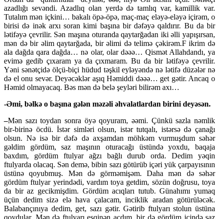
azadlığı sevəndi. Azadlıq olan yerdə də tamlıq var, kamillik var.
Tutalım mən içkini… bakalı öpə-öpə, maç-maç eləyə-eləyə içirəm, o
birisi də inək arxı soran kimi başına bir dəfəyə qaldırır. Bu da bir
lətifəyə çevrilir. Sən maşına oturanda qaytarğadan iki əlli yapışırsan,
mən də bir əlim qaytarğada, bir əlimi də telimə çəkirəm.F ikrim də
ala dağda qara dağda… nə olar, olar dəəə… Qismət Allahdandı, ya
evimə gedib çıxaram ya da çıxmaram. Bu da bir lətifəyə çevrilir.
Yəni sənətçidə ölçü-biçi hüdud təşkil eyləyəndə nə lətifə düzələr nə
də el onu sevər. Deyəcəklər aşıq Həmiddi dəəə… get gətir. Ancaq o
Həmid olmayacaq. Bəs mən də belə şeyləri bilirəm axı…
-Əmi, bəlkə o başına gələn məzəli əhvalatlardan birini deyəsən.
–
Mən sazı toydan sonra öyə qoyuram, əəmi. Çünkü sazla nəmlik
bir-birinə öcdü. İstər simləri olsun, istər tutqalı, istərsə də çanağı
olsun. Nə isə bir dəfə də axşamdan möhkəm vurmuşdum səhər
gəldim gördüm, saz maşının oturacağı üstündə yoxdu, baqaja
baxdım, gördüm ftulyar ağzı bağlı durub orda. Dedim yəqin
ftulyarda olacaq. Sən demə, bibin sazı götürüb içəri yük çarpayısının
üstünə qoyubmuş. Mən də görməmişəm. Daha mən də səhər
gördüm ftulyar yerindədi, vardım toya getdim, sözün doğrusu, toya
da bir az gecikmişdim. Gördüm acıqları tutub. Günahımı yumaq
üçün dedim sizə elə hava çalacam, inciklik aradan götürüləcək.
Balabançınıya dedim, get, sazı gətir. Gətirib ftulyarı stolun üstüna
qoydular. Mən də ftulyarı eşqinən açdım, bir də gördüm içində saz