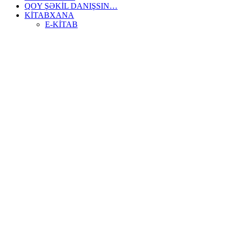
QOY ŞƏKİL DANIŞSIN…
KİTABXANA
E-KİTAB