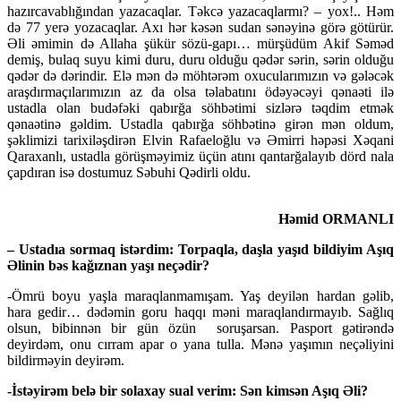
hazırcavablığından yazacaqlar. Təkcə yazacaqlarmı? – yox!.. Həm
də 77 yerə yozacaqlar. Axı hər kəsən sudan sənəyinə görə götürür.
Əli əmimin də Allaha şükür sözü-gapı… mürşüdüm Akif Səməd
demiş, bulaq suyu kimi duru, duru olduğu qədər sərin, sərin olduğu
qədər də dərindir. Elə mən də möhtərəm oxucularımızın və gələcək
araşdırma­çılarımızın az da olsa təlabatını ödəyəcəyi qənaəti ilə
ustadla olan budəfəki qabırğa söhbətimi sizlərə təqdim etmək
qənaətinə gəldim. Ustadla qabırğa söhbətinə girən mən oldum,
şəklimizi tarixiləşdirən Elvin Rafaeloğlu və Əmirri həpəsi Xəqani
Qaraxanlı, ustadla görüşməyimiz üçün atını qantarğalayıb dörd nala
çapdıran isə dostumuz Səbuhi Qədirli oldu.
Həmid ORMANLI
– Ustadıa sormaq istərdim: Torpaqla, daşla yaşıd bildiyim Aşıq
Əlinin bəs kağıznan yaşı neçədir?
-Ömrü boyu yaşla maraqlanmamışam. Yaş deyilən hardan gəlib,
hara gedir… dədəmin goru haqqı məni maraqlandırmayıb. Sağlıq
olsun, bibinnən bir gün özün soruşarsan. Pasport gətirəndə
deyirdəm, onu cırram apar o yana tulla. Mənə yaşımın neçəliyini
bildirməyin deyirəm.
-İstəyirəm belə bir solaxay sual verim: Sən kimsən Aşıq Əli?