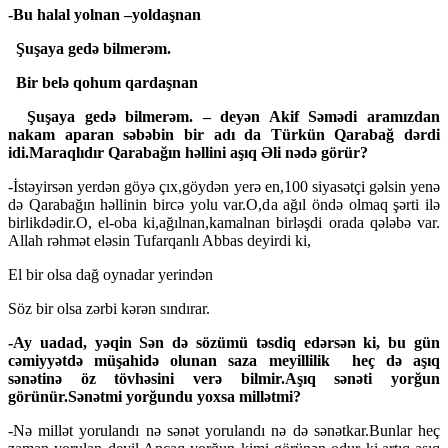
-Bu halal yolnan –yoldaşnan
Şuşaya gedə bilmerəm.
Bir belə qohum qardaşnan
Şuşaya gedə bilmerəm. – deyən Akif Səmədi aramızdan
nakam aparan səbəbin bir adı da Türkün Qarabağ dərdi
idi.Maraqlıdır Qarabağın həllini aşıq Əli nədə görür?
-İstəyirsən yerdən göyə çıx,göydən yerə en,100 siyasətçi gəlsin yenə
də Qarabağın həllinin bircə yolu var.O,da ağıl öndə olmaq şərti ilə
birlikdədir.O, el-oba ki,ağılnan,kamalnan birləşdi orada qələbə var.
Allah rəhmət eləsin Tufarqanlı Abbas deyirdi ki,
El bir olsa dağ oynadar yerindən
Söz bir olsa zərbi kərən sındırar.
-Ay uadad, yəqin Sən də sözümü təsdiq edərsən ki, bu gün
cəmiyyətdə müşahidə olunan saza meyillilik heç də aşıq
sənətinə öz tövhəsini verə bilmir.Aşıq sənəti yorğun
görünür.Sənətmi yorğundu yoxsa millətmi?
-Nə millət yorulandı nə sənət yorulandı nə də sənətkar.Bunlar heç