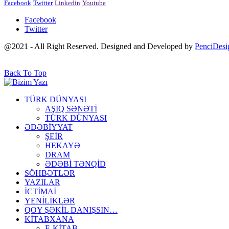
Facebook
Twitter
Linkedin
Youtube
Facebook
Twitter
@2021 - All Right Reserved. Designed and Developed by
PenciDesi
Back To Top
TÜRK DÜNYASI
AŞIQ SƏNƏTİ
TÜRK DÜNYASI
ƏDƏBİYYAT
ŞEİR
HEKAYƏ
DRAM
ƏDƏBİ TƏNQİD
SÖHBƏTLƏR
YAZILAR
İCTİMAİ
YENİLİKLƏR
QOY ŞƏKİL DANIŞSIN…
KİTABXANA
E-KİTAB