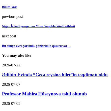
Bizim Yazı
previous post
Nigar İsfəndiyarqızının Musa Yaqubla könül söhbəti
next post
Bu dünya əyri göründü, gözlərimin qüsuru var…
You may also like
2026-07-22
Ədibin Evində “Gecə reysinə bilet”in təqdimatı oldu
2026-07-07
Professor Mahirə Hüseynova təltif olunub
2026-07-05