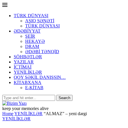
TÜRK DÜNYASI
AŞIQ SƏNƏTİ
TÜRK DÜNYASI
ƏDƏBİYYAT
ŞEİR
HEKAYƏ
DRAM
ƏDƏBİ TƏNQİD
SÖHBƏTLƏR
YAZILAR
İCTİMAİ
YENİLİKLƏR
QOY ŞƏKİL DANIŞSIN…
KİTABXANA
E-KİTAB
keep your memories alive
Home
YENİLİKLƏR
“ALMAZ” – yeni dərgi
YENİLİKLƏR