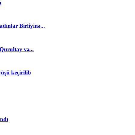
b
ınlar Birliyinə...
Qurultay və...
üşü keçirilib
andı