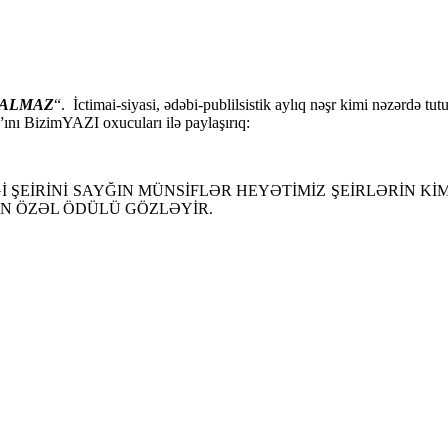
ALMAZ
“. İctimai-siyasi, ədəbi-publilsistik aylıq nəşr kimi nəzərdə tutu
n”ını BizimYAZI oxucuları ilə paylaşırıq:
VGİ ŞEİRİNİ SAYĞIN MÜNSİFLƏR HEYƏTİMİZ ŞEİRLƏRİN
IN ÖZƏL ÖDÜLÜ GÖZLƏYİR.