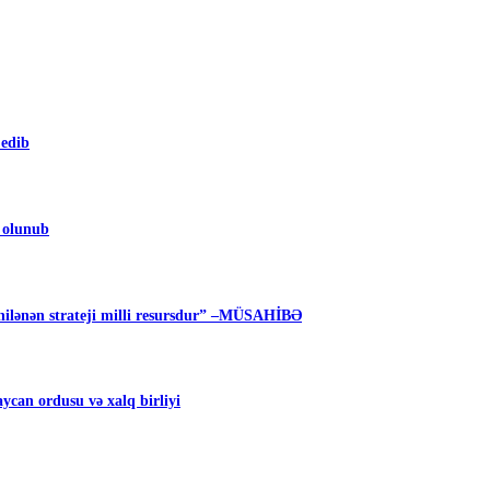
 edib
m olunub
ilənən strateji milli resursdur” –MÜSAHİBƏ
can ordusu və xalq birliyi