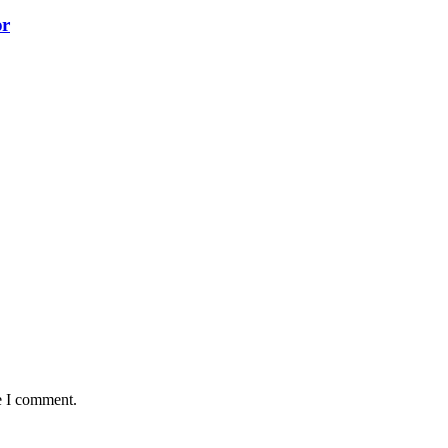
ər
e I comment.