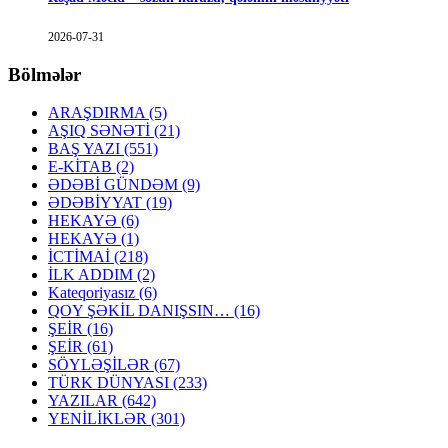
2026-07-31
Bölmələr
ARAŞDIRMA
(5)
AŞIQ SƏNƏTİ
(21)
BAŞ YAZI
(551)
E-KİTAB
(2)
ƏDƏBİ GÜNDƏM
(9)
ƏDƏBİYYAT
(19)
HEKAYƏ
(6)
HEKAYƏ
(1)
İCTİMAİ
(218)
İLK ADDIM
(2)
Kateqoriyasız
(6)
QOY ŞƏKİL DANIŞSIN…
(16)
ŞEİR
(16)
ŞEİR
(61)
SÖYLƏŞİLƏR
(67)
TÜRK DÜNYASI
(233)
YAZILAR
(642)
YENİLİKLƏR
(301)