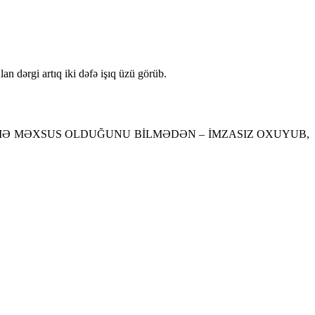
lan dərgi artıq iki dəfə işıq üzü görüb.
 KİMƏ MƏXSUS OLDUĞUNU BİLMƏDƏN – İMZASIZ OXUYUB,