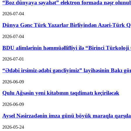
“Boz dünyaya səyahət” elektron formada nəşr olunu
2026-07-04
Dünya Gənc Türk Yazarlar Birliyindən Azəri-Türk Qad
2026-07-04
BDU alimlərinin həmmüəllifliyi ilə “Birinci Türkoloji 
2026-07-01
“Ədəbi irsimiz-ədəbi gəncliyimiz” layihəsinin Bakı gör
2026-06-09
Qulu Ağsəsin yeni kitabının təqdimatı keçiriləcək
2026-06-09
Aysel Nəsirzadənin imza günü böyük maraqla qarşıl
2026-05-24