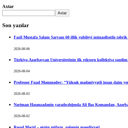
Axtar
Axtar
Son yazılar
Fazil Mustafa Salam Sarvanı 60 illik yubileyi münasibətilə təbrik
2026-08-06
Türkiyə-Azərbaycan Universitetinin ilk rektoru kollektivə təqdi
2026-08-04
Professor Fuad Məmmədov: “Yüksək mədəniyyətli insan daim yen
2026-08-03
Nəriman Həsənzadənin yaradıcılığında Ali Baş Komandan, Azərbay
2026-08-02
Rəşad Məcid – sözün nüfuzu, qələmin məsuliyyəti