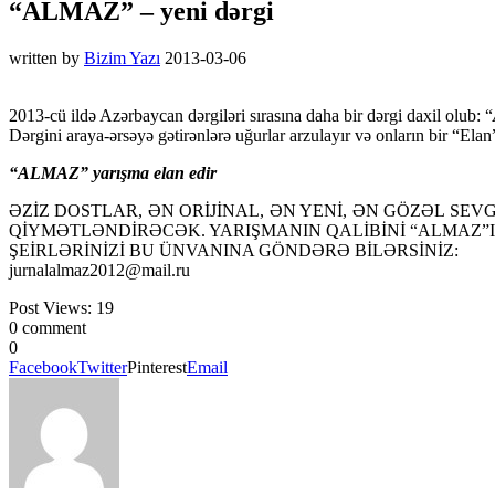
“ALMAZ” – yeni dərgi
written by
Bizim Yazı
2013-03-06
2013-cü ildə Azərbaycan dərgiləri sırasına daha bir dərgi daxil olub: “
Dərgini araya-ərsəyə gətirənlərə uğurlar arzulayır və onların bir “Ela
“ALMAZ” yarışma elan edir
ƏZİZ DOSTLAR, ƏN ORİJİNAL, ƏN YENİ, ƏN GÖZƏL SE
QİYMƏTLƏNDİRƏCƏK. YARIŞMANIN QALİBİNİ “ALMAZ”
ŞEİRLƏRİNİZİ BU ÜNVANINA GÖNDƏRƏ BİLƏRSİNİZ:
jurnalalmaz2012@mail.ru
Post Views:
19
0 comment
0
Facebook
Twitter
Pinterest
Email