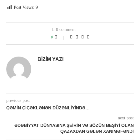
Post Views:
9
0 comment
0
BIZIM YAZI
previous post
QƏMIN ÇIÇƏKLƏNƏN DÜZƏNLIYINDƏ…
next post
ƏDƏBIYYAT DÜNYASINA ŞEIRIN VƏ SÖZÜN BEŞIYI OLAN
QAZAXDAN GƏLƏN XANIMƏFƏNDI