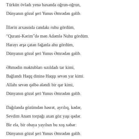
Türkün övladı yenə baxanda oğrun-oğrun,
Dünyanın gözəl şeri Yunus Əmrədən gəlib.
İllərin arxasında candakı ruhu gördüm,
“Qurani-Kərim”də mən Adəmlə Nuhu gördüm.
Harayı ərşə çatan fəğanla ahu gördüm,
Dünyanın gözəl şeri Yunus Əmrədən gəlib.
Əhmədin məktubları sızıldadı tar kimi,
Bağlandı Haqq dininə Haqqı sevən yar kimi.
Allahı sevən qəlbə ələndi bir qar kimi,
Dünyanın gözəl şeri Yunus Əmrədən gəlib.
Dağılanda gözümdən həsrət, ayrılıq, kədər,
Sevdim Anam torpağı axan göz yaşı qədər.
Bir elə, bir obaya yayılsın bu xoş xəbər:
Dünyanın gözəl şeri Yunus Əmrədən gəlib.