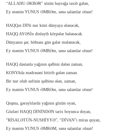
“ALLAHU ƏKBƏR” sözün bayrağa taxıb gələn,
Ey mənim YUNUS ƏMRƏm, sənə salamlar olsun!
HAQQın DİNi nur kimi dünyaya ələnəcək,
HAQQ AYƏSİn dinləyib körpələr bələnəcək.
Dünyanın şər, böhtanı gün gələr mələnəcək,
Ey mənim YUNUS ƏMRƏm, sənə salamlar olsun!
HAQQ dastanla yağının qəlbini dələn zaman,
KONYAda mədrəsəni bitirib gələn zaman.
Bir nur olub sufinin qəlbinə ələn, zaman,
Ey mənim YUNUS ƏMRƏm, sənə salamlar olsun!
Qoşma, gəraylılarda yağının gözün oyan,
Gözləri HAQQ DİNİNDƏN tarix boyunca doyan,
“RİSALƏTÜN-NUSHİYYƏ”, “DİVAN”ı miras qoyan,
Ey mənim YUNUS ƏMRƏM, sənə salamlar olsun!