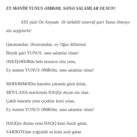
EY MƏNİM YUNUS ƏMRƏM, SƏNƏ SALAMLAR OLSUN!
XIII yüzil Ön Asiyada ilk türkdilli təsəvvüf şairi Yunus Əmrəyə
ulu sayğılarla!
Qaramandan, Ərzurumdan, ey Oğuz dillərinin
Böyük şairi YUNUS, sənə salamlar olsun!
ƏSKİŞƏHƏRdə belə məzarın olsa yenə,
Ey mənim YUNUS ƏMRƏm, sənə salamlar olsun!
MƏHƏMMƏDin həsrətin çəkəndə gözü dolan,
MÖVLANA məclisində HAQQı deyən söz olan.
Çəkib həsrətin yenə çiçəklər kimi solan,
Ey mənim YUNUS ƏMRƏm, sənə salamlar olsun!
HAQQın dininə yenə HAQQ kimi baxıb gələn,
SARIKÖYdən yoğrulub su kimi axıb gələn.