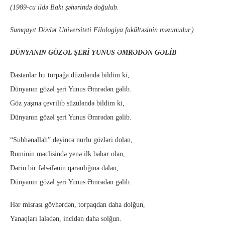
(1989-cu ildə Bakı şəhərində doğulub.
Sumqayıt Dövlət Universiteti Filologiya fakültəsinin məzunudur.)
DÜNYANIN GÖZƏL ŞERİ YUNUS ƏMRƏDƏN GƏLİB
Dastanlar bu torpağa düzüləndə bildim ki,
Dünyanın gözəl şeri Yunus Əmrədən gəlib.
Göz yaşına çevrilib süzüləndə bildim ki,
Dünyanın gözəl şeri Yunus Əmrədən gəlib.
“Subhənallah” deyincə nurlu gözləri dolan,
Ruminin məclisində yenə ilk bahar olan,
Dərin bir fəlsəfənin qaranlığına dalan,
Dünyanın gözəl şeri Yunus Əmrədən gəlib.
Hər misrası gövhərdən, torpaqdan daha dolğun,
Yanaqları lalədən, incidən daha solğun.