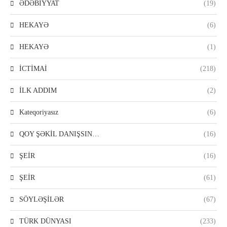
ƏDƏBİYYAT
(19)
HEKAYƏ
(6)
HEKAYƏ
(1)
İCTİMAİ
(218)
İLK ADDIM
(2)
Kateqoriyasız
(6)
QOY ŞƏKİL DANIŞSIN…
(16)
ŞEİR
(16)
ŞEİR
(61)
SÖYLƏŞİLƏR
(67)
TÜRK DÜNYASI
(233)