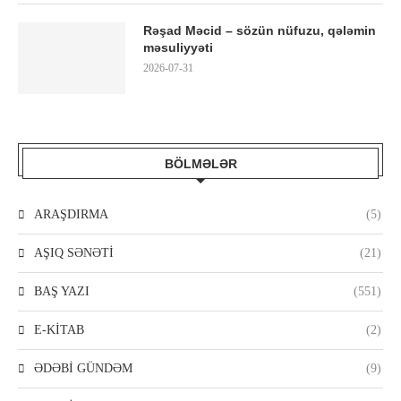
Rəşad Məcid – sözün nüfuzu, qələmin
məsuliyyəti
2026-07-31
BÖLMƏLƏR
ARAŞDIRMA
(5)
AŞIQ SƏNƏTİ
(21)
BAŞ YAZI
(551)
E-KİTAB
(2)
ƏDƏBİ GÜNDƏM
(9)