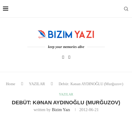
keep your memories alive
Home
YAZILAR
Debüt: Kənan AYDINOĞLU (Murğuzov)
YAZILAR
DEBÜT: KƏNAN AYDINOĞLU (MURĞUZOV)
written by
Bizim Yazı
2012-06-21