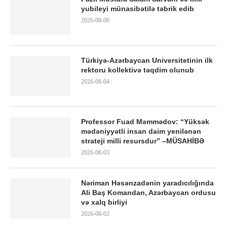
yubileyi münasibətilə təbrik edib
2026-08-06
Türkiyə-Azərbaycan Universitetinin ilk
rektoru kollektivə təqdim olunub
2026-08-04
Professor Fuad Məmmədov: “Yüksək
mədəniyyətli insan daim yenilənən
strateji milli resursdur” –MÜSAHİBƏ
2026-08-03
Nəriman Həsənzadənin yaradıcılığında
Ali Baş Komandan, Azərbaycan ordusu
və xalq birliyi
2026-08-02