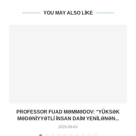
YOU MAY ALSO LIKE
PROFESSOR FUAD MƏMMƏDOV: “YÜKSƏK
MƏDƏNIYYƏTLI INSAN DAIM YENILƏNƏN...
2026-08-03