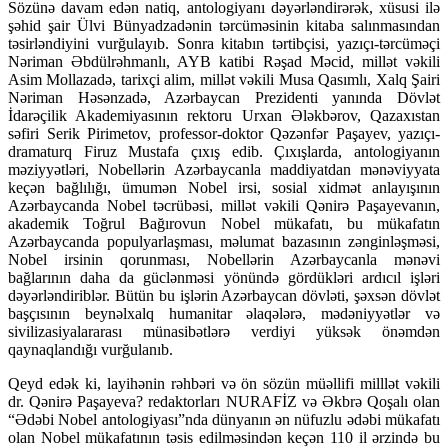
Sözünə davam edən natiq, antologiyanı dəyərləndirərək, xüsusi ilə
şəhid şair Ülvi Bünyad­zadənin tərcüməsinin kitaba salınmasından
təsirləndiyini vurğulayıb. Sonra kitabın tərtibçisi, yazıçı-tərcüməçi
Nəriman Əbdülrəhmanlı, AYB katibi Rəşad Məcid, millət vəkili
Asim Mollazadə, tarixçi alim, millət vəkili Musa Qasımlı, Xalq Şairi
Nəriman Həsənzadə, Azərbaycan Prezidenti yanında Dövlət
İdarəçilik Akademiyasının rektoru Urxan Ələkbərov, Qazaxıstan
səfiri Serik Pirimetov, professor-doktor Qəzənfər Paşayev, yazıçı-
dramaturq Firuz Mustafa çıxış edib. Çıxışlarda, antologiyanın
məziyyətləri, Nobellərin Azərbaycanla maddiyatdan mənə­viyyata
keçən bağlılığı, ümumən Nobel irsi, sosial xidmət anlayışının
Azərbaycanda Nobel təcrübəsi, millət vəkili Qənirə Paşayevanın,
akademik Toğrul Bağırovun Nobel mükafatı, bu mükafatın
Azərbaycanda populyarlaşması, məlumat bazasının zənginləşməsi,
Nobel irsinin qorunması, Nobellərin Azərbaycanla mənəvi
bağlarının daha da güclənməsi yönündə gördükləri ardıcıl işləri
dəyərləndiriblər. Bütün bu işlərin Azərbaycan dövləti, şəxsən dövlət
başçısının beynəlxalq humanitar əlaqələrə, mədəniyyətlər və
sivilizasiyalararası münasibətlərə verdiyi yüksək önəmdən
qaynaqlandığı vurğulanıb.
Qeyd edək ki, layihənin rəhbəri və ön sözün müəllifi milllət vəkili
dr. Qənirə Paşayeva? redaktorları NURAFİZ və Əkbrə Qoşalı olan
“Ədəbi Nobel antologiyası”nda dünyanın ən nüfuzlu ədəbi mükafatı
olan Nobel mükafatının təsis edilməsindən keçən 110 il ərzində bu