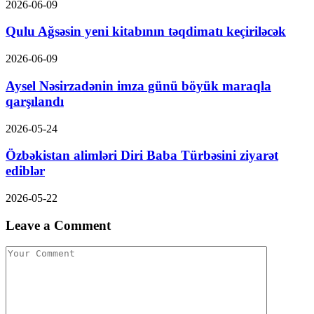
2026-06-09
Qulu Ağsəsin yeni kitabının təqdimatı keçiriləcək
2026-06-09
Aysel Nəsirzadənin imza günü böyük maraqla
qarşılandı
2026-05-24
Özbəkistan alimləri Diri Baba Türbəsini ziyarət
ediblər
2026-05-22
Leave a Comment