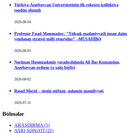
Türkiyə-Azərbaycan Universitetinin ilk rektoru kollektivə
təqdim olunub
2026-08-04
Professor Fuad Məmmədov: “Yüksək mədəniyyətli insan daim
yenilənən strateji milli resursdur” –MÜSAHİBƏ
2026-08-03
Nəriman Həsənzadənin yaradıcılığında Ali Baş Komandan,
Azərbaycan ordusu və xalq birliyi
2026-08-02
Rəşad Məcid – sözün nüfuzu, qələmin məsuliyyəti
2026-07-31
Bölmələr
ARAŞDIRMA
(5)
AŞIQ SƏNƏTİ
(21)