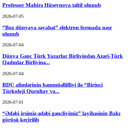
Professor Mahirə Hüseynova təltif olunub
2026-07-05
“Boz dünyaya səyahət” elektron formada nəşr
olunub
2026-07-04
Dünya Gənc Türk Yazarlar Birliyindən Azəri-Türk
Qadınlar Birliyinə...
2026-07-04
BDU alimlərinin həmmüəllifliyi ilə “Birinci
Türkoloji Qurultay və...
2026-07-01
“Ədəbi irsimiz-ədəbi gəncliyimiz” layihəsinin Bakı
görüşü keçirilib