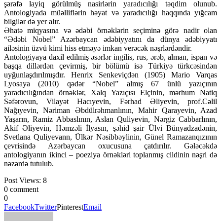
şərəfə layiq görülmüş nasirlərin yaradıcılığı təqdim olunub.
Antologiyada müəlliflərin həyat və yaradıcılığı haqqında yığcam
bilgilər də yer alır.
Əhatə miqyasına və ədəbi örnəklərin seçiminə görə nadir olan
“Ədəbi Nobel” Azərbaycan ədəbiyyatını da dünya ədəbiyyatı
ailəsinin üzvü kimi hiss etməyə imkan verəcək nəşrlərdəndir.
Antologiyaya daxil edilmiş əsərlər ingilis, rus, ərəb, alman, ispan və
başqa dillərdən çevirmiş, bir bölümü isə Türkiyə türkcəsindən
uyğunlaşdırılmışdır. Henrix Senkeviçdən (1905) Mario Varqas
Lyosaya (2010) qədər “Nobel” almış 67 ünlü yazıçının
yaradıcılığından örnəklər, Xalq Yazıçısı Elçinin, mərhum Natiq
Səfərovun, Vilayət Hacıyevin, Fərhad Əliyevin, prof.Cəlil
Nağıyevin, Nəriman Əbdülrəhmanlının, Mahir Qarayevin, Azad
Yaşarın, Ramiz Abbaslının, Aslan Quliyevin, Nərgiz Cabbarlının,
Akif Əliyevin, Həmzəli İlyasın, şəhid şair Ülvi Bünyadzadənin,
Svetlana Quliyevann, Ülkər Nəsibbəylinin, Günel Ramazanqızının
çevrisində Azərbaycan oxucusuna çatdırılır. Gələcəkdə
antologiyanın ikinci – poeziya örnəkləri toplanmış cildinin nəşri də
nəzərdə tutulub.
Post Views:
8
0 comment
0
Facebook
Twitter
Pinterest
Email