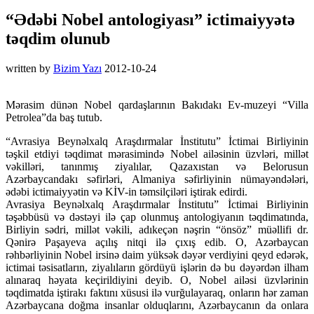
“Ədəbi Nobel antologiyası” ictimaiyyətə
təqdim olunub
written by
Bizim Yazı
2012-10-24
Mərasim dünən Nobel qardaşlarının Bakıdakı Ev-muzeyi “Villa
Petrolea”da baş tutub.
“Avrasiya Beynəlxalq Araşdırmalar İnstitutu” İctimai Birliyinin
təşkil etdiyi təqdimat mərasimində Nobel ailəsinin üzvləri, millət
vəkilləri, tanınmış ziyalılar, Qazaxıstan və Belorusun
Azərbaycandakı səfirləri, Almaniya səfirliyinin nümayəndələri,
ədəbi ictimaiyyətin və KİV-in təm­silçiləri iştirak edirdi.
Avrasiya Beynəlxalq Araşdırmalar İnstitutu” İctimai Birliyinin
təşəbbüsü və dəstəyi ilə çap olunmuş antologiyanın təqdimatında,
Birliyin sədri, millət vəkili, adıkeçən nəşrin “önsöz” müəllifi dr.
Qənirə Paşayeva açılış nitqi ilə çıxış edib. O, Azərbaycan
rəhbərliyinin Nobel irsinə daim yüksək dəyər verdiyini qeyd edərək,
ictimai təsisatların, ziyalıların gördüyü işlərin də bu dəyərdən ilham
alınaraq həyata keçirildiyini deyib. O, Nobel ailəsi üzvlərinin
təqdimatda iştirakı faktını xüsusi ilə vurğulayaraq, onların hər zaman
Azərbaycana doğma insanlar olduqlarını, Azərbaycanın da onlara