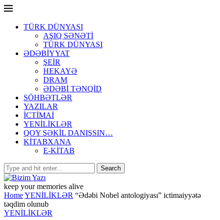
TÜRK DÜNYASI
AŞIQ SƏNƏTİ
TÜRK DÜNYASI
ƏDƏBİYYAT
ŞEİR
HEKAYƏ
DRAM
ƏDƏBİ TƏNQİD
SÖHBƏTLƏR
YAZILAR
İCTİMAİ
YENİLİKLƏR
QOY ŞƏKİL DANIŞSIN…
KİTABXANA
E-KİTAB
keep your memories alive
Home
YENİLİKLƏR
“Ədəbi Nobel antologiyası” ictimaiyyətə
təqdim olunub
YENİLİKLƏR