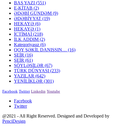
BAŞ YAZI
(551)
E-KİTAB
(2)
ƏDƏBİ GÜNDƏM
(9)
ƏDƏBİYYAT
(19)
HEKAYƏ
(6)
HEKAYƏ
(1)
İCTİMAİ
(218)
İLK ADDIM
(2)
Kateqoriyasız
(6)
QOY ŞƏKİL DANIŞSIN…
(16)
ŞEİR
(16)
ŞEİR
(61)
SÖYLƏŞİLƏR
(67)
TÜRK DÜNYASI
(233)
YAZILAR
(642)
YENİLİKLƏR
(301)
Facebook
Twitter
Linkedin
Youtube
Facebook
Twitter
@2021 - All Right Reserved. Designed and Developed by
PenciDesign