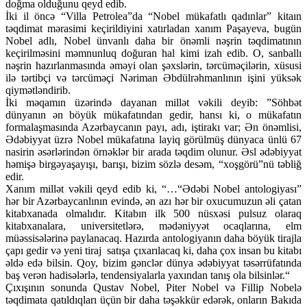
doğma olduğunu qeyd edib.
İki il öncə “Villa Petrolea”da “Nobel mükafatlı qadınlar” kitaın
təqdimat mərasimi keçirildiyini xatırladan xanım Paşayeva, bugün
Nobel adlı, Nobel ünvanlı daha bir önəmli nəşrin təqdimatının
keçirilməsini məmnunluq doğuran hal kimi izah edib. O, sanballı
nəşrin hazırlan­masında əməyi olan şəxslərin, tərcüməçilərin, xüsusi
ilə tərtibçi və tərcüməçi Nəriman Əbdülrəhmanlının işini yüksək
qiymətləndirib.
İki məqamın üzərində dayanan millət vəkili deyib: ”Söhbət
dünyanın ən böyük mükafatından gedir, hansı ki, o mükafatın
formalaşmasında Azərbaycanın payı, adı, iştirakı var; Ən önəmlisi,
Ədəbiyyat üzrə Nobel mükafatına layiq görülmüş dünyaca ünlü 67
nasirin əsərlərindən örnəklər bir arada təqdim olunur. Əsl ədəbiyyat
həmişə birgəyaşayışı, barışı, bizim sözlə desəm, “xoşgörü”nü təbliğ
edir.
Xanım millət vəkili qeyd edib ki, “…“Ədəbi Nobel antologiyası”
hər bir Azərbaycanlının evində, ən azı hər bir oxucumuzun əli çatan
kitabxanada olmalıdır. Kitabın ilk 500 nüsxəsi pulsuz olaraq
kitabxanalara, universitetlərə, mədəniyyət ocaqlarına, elm
müəssisələrinə paylanacaq. Hazırda antologiyanın daha böyük tirajla
çapı gedir və yeni tiraj satışa çıxarılacaq ki, daha çox insan bu kitabı
əldə edə bilsin. Qoy, bizim gənclər dünya ədəbiyyat təsərrüfatında
baş verən hadisələrlə, tendensiyalarla yaxından tanış ola bilsinlər.“
Çıxışının sonunda Qustav Nobel, Piter Nobel və Fillip Nobelə
təqdimata qatıldıqları üçün bir daha təşəkkür edərək, onların Bakıda