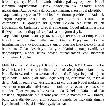
hələ neçə-neçə Nobel ünvanlı tədbirə gələcəyinə, neçə Nobel
kitabının təqdimatında iştirak edəcəyinə və nəhayət Nobel
mükafatının Azərbaycana gələcəyinə inamını, arzusunu ifadə edib.
Təqdimatda çıxış edən “Nobel irsi” Fondunun prezidenti, akademik
Toğrul Bağırov, Nobel irsi ilə bağlı konfransda iştirak üçün
Avropadan 50 qonağın iki gündür Bakıda olduğunu və bu
təqdimatın da bugünlərə təsadüf etməsinin, Nobel ailəsinin iştirakı
ilə keçirilməsinin diqqətəlayiq hadisə olduğunu deyib.
Təqdimatda iştirak edən Qustav Nobel, Piter Nobel və Fillip Nobel
Nobel ailəsi adından millət vəkili Qənirə Paşayevaya, kitabın
hazırlanmasında və təqdimatında əməyi olan hər kəsə təşəkkürlərini
bildiriblər. Onlar Azərbaycanda gördüklərini qonaqpərvərlik və
doğmalıqdan, Nobel irsinə həssas münasibətdən çox məmnun
olduqlarını deyiblər.
Milli Məclisin Mədəniyyət Komitəsinin sədri, AMEA-nın müxbir
üzvü Nizami Cəfərov, təqdimat gününü gözəl gün adlandıraraq,
Nobellərin və onların nəvə-nəticələrinin də Bakıya bağlı olduğunu
qeyd edib. “Ədəbiyyatı hamı seçir: xalq da, qurumlar da, insanlar
da… Xalqın seçimi öz yerində, ancaq elə bilirəm Nobel mükafatını
seçən qurumun alternativi yoxdur – onlar ən yaxşıları seçirlər, səhv
etmirlər. Əgər yeganə səhv varsa, o da Nobel mükafatını alanlar
arasında bugünədək bir Azərbaycanlının olmamasıdır. – Əlbəttə,
bunu zarafatla deyirəm, amma Azərbaycanda bu mükafatı almağa
layiq insanlar, xüsusi ilə Ədəbiyyatçılar var.“