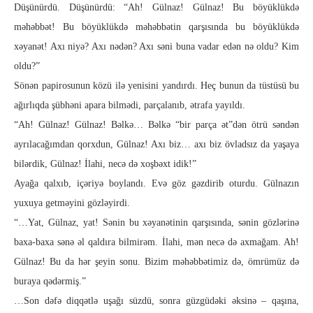
Düşünürdü. Düşünürdü: “Ah! Gülnaz! Gülnaz! Bu böyüklükdə
məhəbbət! Bu böyüklükdə məhəbbətin qarşısında bu böyüklükdə
xəyanət! Axı niyə? Axı nədən? Axı səni buna vadar edən nə oldu? Kim
oldu?”
Sönən papirosunun közü ilə yenisini yandırdı. Heç bunun da tüstüsü bu
ağırlıqda şübhəni apara bilmədi, parçalanıb, ətrafa yayıldı.
“Ah! Gülnaz! Gülnaz! Bəlkə… Bəlkə “bir parça ət”dən ötrü səndən
ayrılacağımdan qorxdun, Gülnaz! Axı biz… axı biz övladsız da yaşaya
bilərdik, Gülnaz! İlahi, necə də xoşbəxt idik!”
Ayağa qalxıb, içəriyə boylandı. Evə göz gəzdirib oturdu. Gülnazın
yuxuya getməyini gözləyirdi.
“…Yat, Gülnaz, yat! Sənin bu xəyanətinin qarşısında, sənin gözlərinə
baxa-baxa sənə əl qaldıra bilmirəm. İlahi, mən necə də axmağam. Ah!
Gülnaz! Bu da hər şeyin sonu. Bizim məhəbbətimiz də, ömrümüz də
buraya qədərmiş.”
…Son dəfə diqqətlə uşağı süzdü, sonra güzgüdəki əksinə – qaşına,