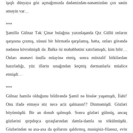
işıqlı dünyaya göz açmağımızda dədəmizdən-nənəmizdən çox sənin
əməyin var…
***
Şamillə Gülnaz Tək Çinar bulağına yaxınlaşanda Qız Güllü onların
qarşısına çıxmış, xüsusi bir hörmətlə qarşılamış, hətta, onları görəndə
nədənsə kövrəlmişdi də. Bəlkə öz məhəbbətini xatırlamışdı, kim bilir…
Onları ənənəvi üsulla müayinə etmiş, sonra müxtəlif bitkilərdən
hazırladığı, yüz illərin sınağından keçmiş dərmanlarla müalicə
etmişdi…
***
Gülnaz hamilə olduğunu bildirəndə Şamil nə hisslər yaşamışdı, İlahi!
Onu ifadə etməyə söz necə aciz qalmasın!? Dinməmişdi. Gözləri
böyümüşdü. Bir an donub qalmışdı. Sonra gözləri gülmüş, ancaq
gözlərini qırpdıqca qıraqlarından damla-damla su tökülmüşdü.
Gözlərindən su axa-axa da qollarını qaldırmış, musiqisiz-filansız, evin