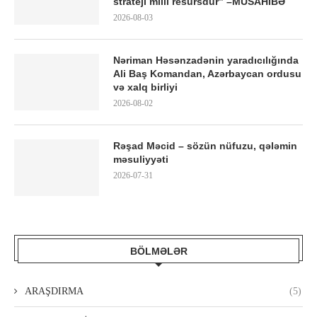
strateji milli resursdur” –MÜSAHİBƏ
2026-08-03
Nəriman Həsənzadənin yaradıcılığında
Ali Baş Komandan, Azərbaycan ordusu
və xalq birliyi
2026-08-02
Rəşad Məcid – sözün nüfuzu, qələmin
məsuliyyəti
2026-07-31
BÖLMƏLƏR
ARAŞDIRMA
(5)