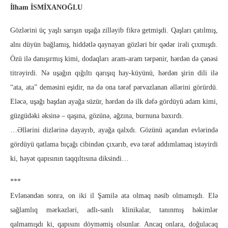
İlham İSMİXANOĞLU
Gözlərini üç yaşlı sarışın uşağa zilləyib fikrə getmişdi. Qaşları çatılmış,
alnı düyün bağlamış, hiddətlə qaynayan gözləri bir qədər irəli çıxmışdı.
Özü ilə danışırmış kimi, dodaqları aram-aram tərpənir, hərdən də çənəsi
titrəyirdi.
Nə uşağın qığıltı qarışıq hay-küyünü, hərdən şirin dili ilə
“ata, ata” deməsini eşidir, nə də ona tərəf pərvazlanan əllərini görürdü.
Eləcə, uşağı başdan ayağa süzür, hərdən də ilk dəfə gördüyü adam kimi,
güzgüdəki əksinə – qaşına, gözünə, ağzına, burnuna baxırdı.
…Əllərini dizlərinə dayayıb, ayağa qalxdı. Gözünü açandan evlərində
gördüyü qatlama bıçağı cibindən çıxarıb, evə tərəf addımlamaq istəyirdi
ki, həyət qapısının taqqıltısına diksindi…
***
Evlənəndən sonra, on iki il Şamilə ata olmaq nəsib olmamışdı. Elə
sağlamlıq mərkəzləri, adlı-sanlı klinikalar, tanınmış həkimlər
qalmamışdı ki, qapısını döyməmiş olsunlar. Ancaq onlara, doğulacaq