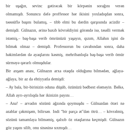
bir uşağın, sevinc gətirəcək bir körpənin sorağını verən
olmamışdı. Sonuncu dəfə proffessor hər ikisini yoxladıqdan sonra,
təəssüflə başını bulamış, – tibb elmi bu dərdin qarşısında acizdir –
demişdi. Gülnazın, ərinə baxıb kövrəldiyini görəndə isə, təsəlli vermək
istəmiş,– baş-başa verib ömrünüzü yaşayın, qızım, Allahın işini də
bilmək olmaz – demişdi. Professorun bu cavabından sonra, daha
həkimlərdən də ayaqlarını kəsmiş, mehribanlıqla baş-başa verib ömür
sürməyə qərarlı olmuşdular.
Bir axşam anası, Gülnazın arxa otaqda olduğunu bilmədən, ağlaya-
ağlaya, bir az da ehtiyyatla demişdi:
– Ay bala, bir-birinizin oduna düşüb, özünüzü bədbəxt eləməyin. Bəlkə,
Allah ayrı-ayrılıqda hər ikinizin payını…
– Ana! – arvadın sözünü ağzında qoymuşdu – Gülnazdan ötəri nə
əzablar çəkmişəm, bilirsən. Indi “bir parça ət”dən ötrü… – kövrəlmiş,
sözünü tamamlaya bilməmiş, qalxıb öz otaqlarına keçmişdi. Gülnazın
göz yaşını silib, onu sinəsinə sıxmışdı…