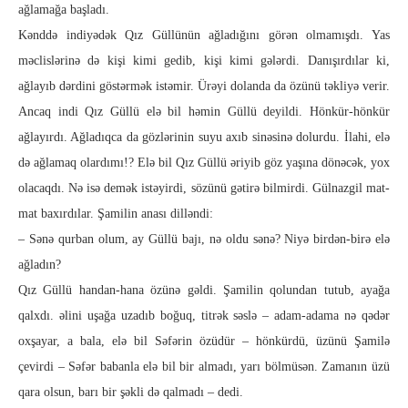
ağlamağa başladı.
Kənddə indiyədək Qız Güllünün ağladığını görən olmamışdı. Yas
məclislərinə də kişi kimi gedib, kişi kimi gələrdi. Danışırdılar ki,
ağlayıb dərdini göstərmək istəmir. Ürəyi dolanda da özünü təkliyə verir.
Ancaq indi Qız Güllü elə bil həmin Güllü deyildi. Hönkür-hönkür
ağlayırdı. Ağladıqca da gözlərinin suyu axıb sinəsinə dolurdu. İlahi, elə
də ağlamaq olardımı!? Elə bil Qız Güllü əriyib göz yaşına dönəcək, yox
olacaqdı. Nə isə demək istəyirdi, sözünü gətirə bilmirdi. Gülnazgil mat-
mat baxırdılar. Şamilin anası dilləndi:
– Sənə qurban olum, ay Güllü bajı, nə oldu sənə? Niyə birdən-birə elə
ağladın?
Qız Güllü handan-hana özünə gəldi. Şamilin qolundan tutub, ayağa
qalxdı. əlini uşağa uzadıb boğuq, titrək səslə – adam-adama nə qədər
oxşayar, a bala, elə bil Səfərin özüdür – hönkürdü, üzünü Şamilə
çevirdi – Səfər babanla elə bil bir almadı, yarı bölmüsən. Zamanın üzü
qara olsun, barı bir şəkli də qalmadı – dedi.