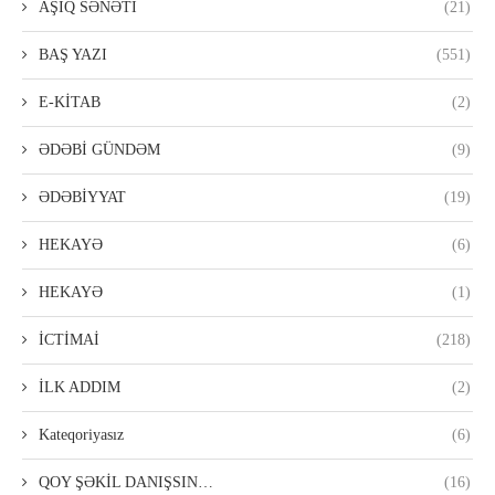
AŞIQ SƏNƏTİ
(21)
BAŞ YAZI
(551)
E-KİTAB
(2)
ƏDƏBİ GÜNDƏM
(9)
ƏDƏBİYYAT
(19)
HEKAYƏ
(6)
HEKAYƏ
(1)
İCTİMAİ
(218)
İLK ADDIM
(2)
Kateqoriyasız
(6)
QOY ŞƏKİL DANIŞSIN…
(16)