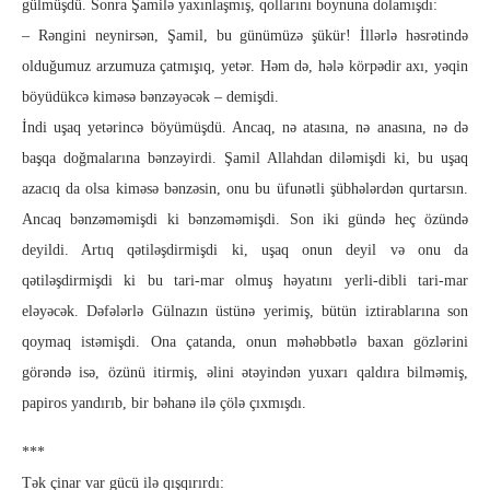
gülmüşdü. Sonra Şamilə yaxınlaşmış, qollarını boynuna dolamışdı:
– Rəngini neynirsən, Şamil, bu günümüzə şükür! İllərlə həsrətində
olduğumuz arzumuza çatmışıq, yetər. Həm də, hələ körpədir axı, yəqin
böyüdükcə kiməsə bənzəyəcək – demişdi.
İndi uşaq yetərincə böyümüşdü. Ancaq, nə atasına, nə anasına, nə də
başqa doğmalarına bənzəyirdi. Şamil Allahdan diləmişdi ki, bu uşaq
azacıq da olsa kiməsə bənzəsin, onu bu üfunətli şübhələrdən qurtarsın.
Ancaq bənzəməmişdi ki bənzəməmişdi. Son iki gündə heç özündə
deyildi. Artıq qətiləşdirmişdi ki, uşaq onun deyil və onu da
qətiləşdirmişdi ki bu tari-mar olmuş həyatını yerli-dibli tari-mar
eləyəcək. Dəfələrlə Gülnazın üstünə yerimiş, bütün iztirablarına son
qoymaq istəmişdi. Ona çatanda, onun məhəbbətlə baxan gözlərini
görəndə isə, özünü itirmiş, əlini ətəyindən yuxarı qaldıra bilməmiş,
papiros yandırıb, bir bəhanə ilə çölə çıxmışdı.
***
Tək çinar var gücü ilə qışqırırdı: