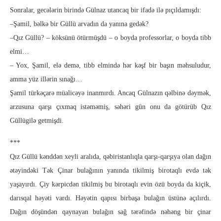
Sonralar, gecələrin birində Gülnaz utancaq bir ifadə ilə pıçıldamışdı:
–Şamil, bəlkə bir Güllü arvadın da yanına gedək?
–Qız Güllü? – köksünü ötürmüşdü – o boyda professorlar, o boyda tibb
elmi…
– Yox, Şamil, elə demə, tibb elmində hər kəşf bir başın məhsuludur,
amma yüz illərin sınağı…
Şamil türkəçarə müalicəyə inanmırdı. Ancaq Gülnazın qəlbinə dəymək,
arzusuna qarşı çıxmaq istəməmiş, səhəri gün onu da götürüb Qız
Güllügilə getmişdi.
***
Qız Güllü kənddən xeyli aralıda, qəbiristanlıqla qarşı-qarşıya olan dağın
ətəyindəki Tək Çinar bulağının yanında tikilmiş birotaqlı evdə tək
yaşayırdı. Çiy kərpicdən tikilmiş bu birotaqlı evin özü boyda da kiçik,
darısqal həyəti vardı. Həyətin qapısı birbaşa bulağın üstünə açılırdı.
Dağın döşündən qaynayan bulağın sağ tərəfində nəhəng bir çinar