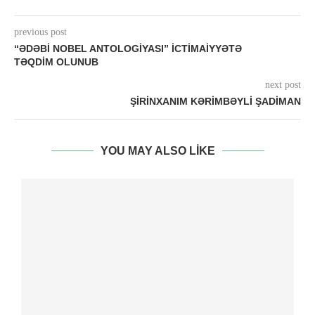
previous post
“ƏDƏBI NOBEL ANTOLOGIYASI” ICTIMAIYYƏTƏ
TƏQDIM OLUNUB
next post
ŞIRINXANIM KƏRIMBƏYLI ŞADIMAN
YOU MAY ALSO LIKE