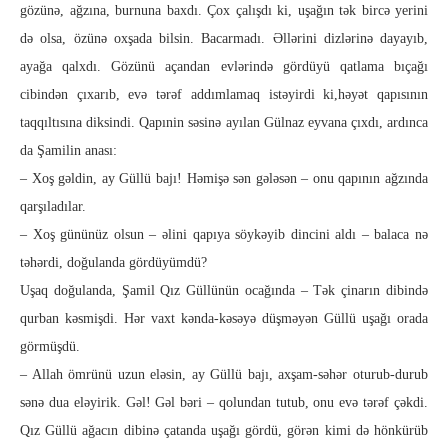
gözünə, ağzına, burnuna baxdı. Çox çalışdı ki, uşağın tək bircə yerini
də olsa, özünə oxşada bilsin. Bacarmadı. Əllərini dizlərinə dayayıb,
ayağa qalxdı. Gözünü açandan evlərində gördüyü qatlama bıçağı
cibindən çıxarıb, evə tərəf addımlamaq istəyirdi ki,həyət qapısının
taqqıltısına diksindi. Qapınin səsinə ayılan Gülnaz eyvana çıxdı, ardınca
da Şamilin anası:
– Xoş gəldin, ay Güllü bajı! Həmişə sən gələsən – onu qapının ağzında
qarşıladılar.
– Xoş gününüz olsun – əlini qapıya söykəyib dincini aldı – balaca nə
təhərdi, doğulanda gördüyümdü?
Uşaq doğulanda, Şamil Qız Güllünün ocağında – Tək çinarın dibində
qurban kəsmişdi. Hər vaxt kənda-kəsəyə düşməyən Güllü uşağı orada
görmüşdü.
– Allah ömrünü uzun eləsin, ay Güllü bajı, axşam-səhər oturub-durub
sənə dua eləyirik. Gəl! Gəl bəri – qolundan tutub, onu evə tərəf çəkdi.
Qız Güllü ağacın dibinə çatanda uşağı gördü, görən kimi də hönkürüb