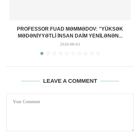
PROFESSOR FUAD MƏMMƏDOV: “YÜKSƏK
MƏDƏNIYYƏTLI INSAN DAIM YENILƏNƏN...
2026-08-03
LEAVE A COMMENT