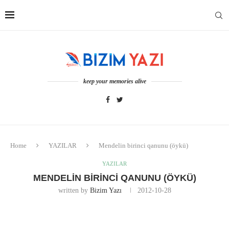
keep your memories alive
Home
YAZILAR
Mendelin birinci qanunu (öykü)
YAZILAR
MENDELIN BIRINCI QANUNU (ÖYKÜ)
written by
Bizim Yazı
2012-10-28