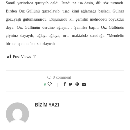
Şamil yerindəcə quruyub qaldı. İstədi nə isə desin, dili söz tutmadı.
Birdən Qız Güllünü qucaqlayıb, uşaq kimi ağlamağa başladı. Gülnaz
gözüyaşlı gülümsünürdü. Düşünürdü ki, Şamilin məhəbbəti böyükdür
deyə, Qız Güllünün dərdinə ağlayır… Şamilsə başını Qız Güllünün
çiyninə dayayıb, ağlaya-ağlaya, orta məktəbdə oxuduğu “Mendelin
birinci qanunu”nu xatırlayırdı.
Post Views:
11
0 comment
0
BIZIM YAZI