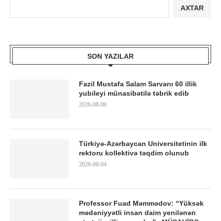
AXTAR
SON YAZILAR
Fazil Mustafa Salam Sarvanı 60 illik
yubileyi münasibətilə təbrik edib
2026-08-06
Türkiyə-Azərbaycan Universitetinin ilk
rektoru kollektivə təqdim olunub
2026-08-04
Professor Fuad Məmmədov: “Yüksək
mədəniyyətli insan daim yenilənən