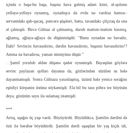
içində o başa-bu başa, başına hava gəlmiş adam kimi, əl-qolunu
yelləyə-yelləyə oynamış, oynadıqca da evdə nə vardısa hamısı–
servantdakı qab-qacaq, pəncərə şüşələri, hətta, tavandakı çilçıraq da ona
əl çalmışdı. Bircə Gülnaz əl çalmamış, durub mattım-mattım baxmış,
ağlamış, ağlaya-ağlaya da düşünmüşdü: “Bunu oynadan nə havadır,
İlahi! Sevincin havasıdırmı, dərdin havasıdırmı, başının havasıdırmı!?
Amma nə havadırsa, yaman sümüyünə düşür.”
…Şamil yorulub əldən düşənə qədər oynamışdı. Bayaqdan göylərə
sevinc paylayan qolları dayansa da, gözlərindən süzülən su hələ
dayanmamışdı. Sonra Gülnaza yaxınlaşmış, üzünü hələ yenicə sorağını
eşitdiyi körpənin üstünə söykəmişdi. Elə bil bu təzə pöhrə tez böyüsün
deyə, gözünün suyu ilə sulamaq istəmişdi.
***
Artıq, uşağın üç yaşı vardı. Böyüyürdü. Böyüdükcə, Şamilin dərdini də
özü ilə bərabər böyüdürdü. Şamilin dərdi uşaqdan bir yaş kiçik idi,