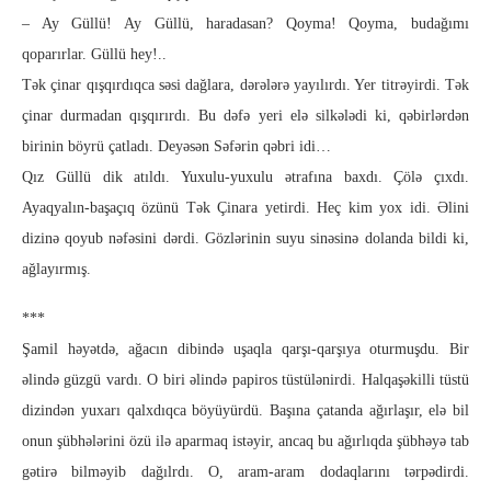
– Ay Güllü! Ay Güllü, haradasan? Qoyma! Qoyma, budağımı
qoparırlar. Güllü hey!..
Tək çinar qışqırdıqca səsi dağlara, dərələrə yayılırdı. Yer titrəyirdi. Tək
çinar durmadan qışqırırdı. Bu dəfə yeri elə silkələdi ki, qəbirlərdən
birinin böyrü çatladı. Deyəsən Səfərin qəbri idi…
Qız Güllü dik atıldı. Yuxulu-yuxulu ətrafına baxdı. Çölə çıxdı.
Ayaqyalın-başaçıq özünü Tək Çinara yetirdi. Heç kim yox idi. Əlini
dizinə qoyub nəfəsini dərdi. Gözlərinin suyu sinəsinə dolanda bildi ki,
ağlayırmış.
***
Şamil həyətdə, ağacın dibində uşaqla qarşı-qarşıya oturmuşdu. Bir
əlində güzgü vardı. O biri əlində papiros tüstülənirdi. Halqaşəkilli tüstü
dizindən yuxarı qalxdıqca böyüyürdü. Başına çatanda ağırlaşır, elə bil
onun şübhələrini özü ilə aparmaq istəyir, ancaq bu ağırlıqda şübhəyə tab
gətirə bilməyib dağılrdı. O, aram-aram dodaqlarını tərpədirdi.