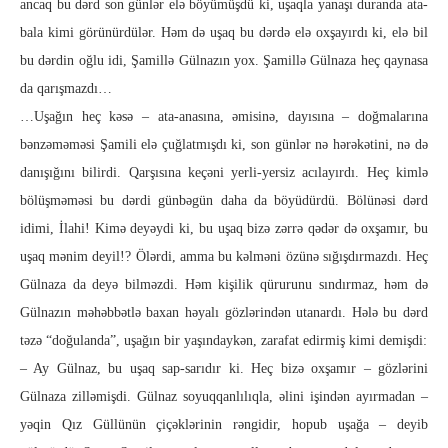
ancaq bu dərd son günlər elə böyümüşdü ki, uşaqla yanaşı duranda ata-
bala kimi görünürdülər. Həm də uşaq bu dərdə elə oxşayırdı ki, elə bil
bu dərdin oğlu idi, Şamillə Gülnazın yox. Şamillə Gülnaza heç qaynasa
da qarışmazdı…
…Uşağın heç kəsə – ata-anasına, əmisinə, dayısına – doğmalarına
bənzəməməsi Şamili elə çuğlatmışdı ki, son günlər nə hərəkətini, nə də
danışığını bilirdi. Qarşısına keçəni yerli-yersiz acılayırdı. Heç kimlə
bölüşməməsi bu dərdi günbəgün daha da böyüdürdü. Bölünəsi dərd
idimi, İlahi! Kimə deyəydi ki, bu uşaq bizə zərrə qədər də oxşamır, bu
uşaq mənim deyil!? Ölərdi, amma bu kəlməni özünə sığışdırmazdı. Heç
Gülnaza da deyə bilməzdi. Həm kişilik qürurunu sındırmaz, həm də
Gülnazın məhəbbətlə baxan həyalı gözlərindən utanardı. Hələ bu dərd
təzə “doğulanda”, uşağın bir yaşındaykən, zarafat edirmiş kimi demişdi:
– Ay Gülnaz, bu uşaq sap-sarıdır ki. Heç bizə oxşamır – gözlərini
Gülnaza zilləmişdi. Gülnaz soyuqqanlılıqla, əlini işindən ayırmadan –
yəqin Qız Güllünün çiçəklərinin rəngidir, hopub uşağa – deyib