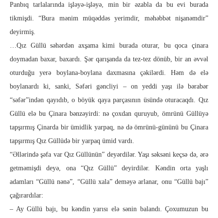
Panbıq tarlalarında işləyə-işləyə, min bir əzabla da bu evi burada
tikmişdi. “Bura mənim müqəddəs yerimdir, məhəbbət nişanəmdir”
deyirmiş.
…Qız Güllü səhərdən axşama kimi burada oturar, bu qoca çinara
doymadan baxar, baxardı. Şər qarışanda da tez-tez dönüb, bir an əvvəl
oturduğu yerə boylana-boylana daxmasına çəkilərdi. Həm də elə
boylanardı ki, sanki, Səfəri gəncliyi – on yeddi yaşı ilə bərabər
“səfər”indən qayıdıb, o böyük qaya parçasının üsündə oturacaqdı. Qız
Güllü elə bu Çinara bənzəyirdi: nə çoxdan quruyub, ömrünü Güllüyə
tapşırmış Çinarda bir ümidlik yarpaq, nə də ömrünü-gününü bu Çinara
tapşırmış Qız Güllüdə bir yarpaq ümid vardı.
“Əllərində şəfa var Qız Güllünün” deyərdilər. Yaşı səksəni keçsə də, ərə
getməmişdi deyə, ona “Qız Güllü” deyirdilər. Kəndin orta yaşlı
adamları “Güllü nənə”, “Güllü xala” deməyə arlanar, onu “Güllü bajı”
çağırardılar:
– Ay Güllü bajı, bu kəndin yarısı elə sənin balandı. Çoxumuzun bu