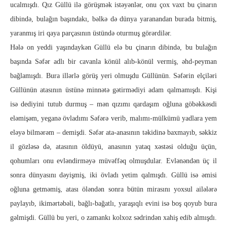
ucalmışdı. Qız Güllü ilə görüşmək istəyənlər, onu çox vaxt bu çinarın
dibində, bulağın başındakı, bəlkə də dünya yaranandan burada bitmiş,
yaranmış iri qaya parçasının üstündə oturmuş görərdilər.
Hələ on yeddi yaşındaykən Güllü elə bu çinarın dibində, bu bulağın
başında Səfər adlı bir cavanla könül alıb-könül vermiş, əhd-peyman
bağlamışdı. Bura illərlə görüş yeri olmuşdu Güllünün. Səfərin elçiləri
Güllünün atasının üstünə minnətə gətirmədiyi adam qalmamışdı. Kişi
isə dediyini tutub durmuş – mən qızımı qardaşım oğluna göbəkkəsdi
eləmişəm, yeganə övladımı Səfərə verib, malımı-mülkümü yadlara yem
eləyə bilmərəm – demişdi. Səfər ata-anasının təkidinə baxmayıb, səkkiz
il gözləsə də, atasının öldüyü, anasının yataq xəstəsi olduğu üçün,
qohumları onu evləndirməyə müvəffəq olmuşdular. Evlənəndən üç il
sonra dünyasını dəyişmiş, iki övladı yetim qalmışdı. Güllü isə əmisi
oğluna getməmiş, atası öləndən sonra bütün mirasını yoxsul ailələrə
paylayıb, ikimərtəbəli, bağlı-bağatlı, yaraşıqlı evini isə boş qoyub bura
gəlmişdi. Güllü bu yeri, o zamankı kolxoz sədrindən xahiş edib almışdı.