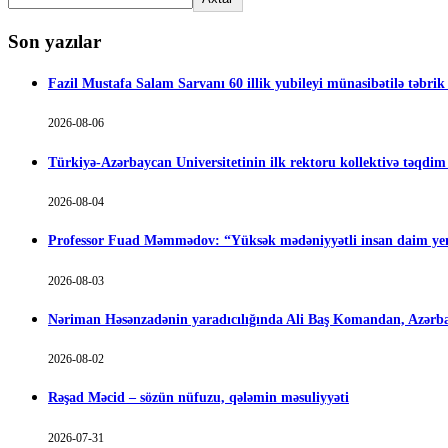
Son yazılar
Fazil Mustafa Salam Sarvanı 60 illik yubileyi münasibətilə təbrik
2026-08-06
Türkiyə-Azərbaycan Universitetinin ilk rektoru kollektivə təqdi
2026-08-04
Professor Fuad Məmmədov: “Yüksək mədəniyyətli insan daim yen
2026-08-03
Nəriman Həsənzadənin yaradıcılığında Ali Baş Komandan, Azərbay
2026-08-02
Rəşad Məcid – sözün nüfuzu, qələmin məsuliyyəti
2026-07-31