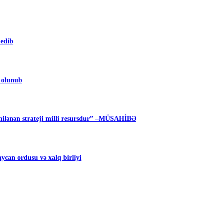
 edib
m olunub
ilənən strateji milli resursdur” –MÜSAHİBƏ
can ordusu və xalq birliyi