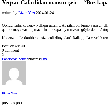
Yeqzar Cəfərlidən mənsur şeir – “Boz kəp
written by
Bizim Yazı
2024-01-24
Qondu tənha kəpənək küllərin üzərinə. Ayaqları bir-birinə yapışdı, ə
qatil deməyə vaxt tapmadı. İndi o kəpənəyin məzarı göylərdədir. Art
Kəpənək külə dönüb rəngsiz getdi dünyadan? Bəlkə, gülə çevrilib rən
Post Views:
40
0 comment
2
Facebook
Twitter
Pinterest
Email
Bizim Yazı
previous post