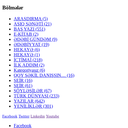
Bölmələr
ARAŞDIRMA
(5)
AŞIQ SƏNƏTİ
(21)
BAŞ YAZI
(551)
E-KİTAB
(2)
ƏDƏBİ GÜNDƏM
(9)
ƏDƏBİYYAT
(19)
HEKAYƏ
(6)
HEKAYƏ
(1)
İCTİMAİ
(218)
İLK ADDIM
(2)
Kateqoriyasız
(6)
QOY ŞƏKİL DANIŞSIN…
(16)
ŞEİR
(16)
ŞEİR
(61)
SÖYLƏŞİLƏR
(67)
TÜRK DÜNYASI
(233)
YAZILAR
(642)
YENİLİKLƏR
(301)
Facebook
Twitter
Linkedin
Youtube
Facebook