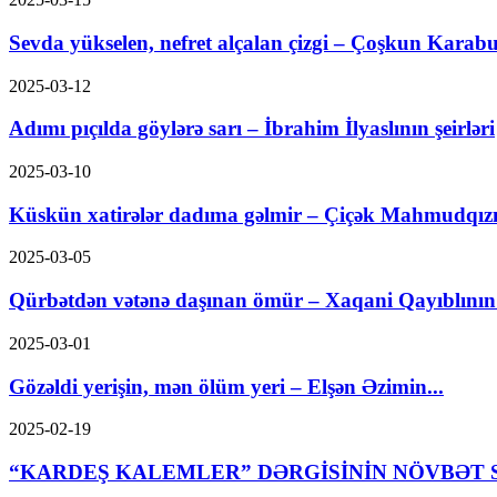
Sevda yükselen, nefret alçalan çizgi – Çoşkun Karabu
2025-03-12
Adımı pıçılda göylərə sarı – İbrahim İlyaslının şeirləri
2025-03-10
Küskün xatirələr dadıma gəlmir – Çiçək Mahmudqızın
2025-03-05
Qürbətdən vətənə daşınan ömür – Xaqani Qayıblının ş
2025-03-01
Gözəldi yerişin, mən ölüm yeri – Elşən Əzimin...
2025-02-19
“KARDEŞ KALEMLER” DƏRGİSİNİN NÖVBƏT S