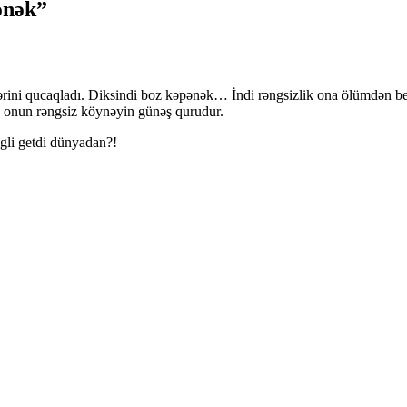
ənək”
llərini qucaqladı. Diksindi boz kəpənək… İndi rəngsizlik ona ölümdən b
ıq onun rəngsiz köynəyin günəş qurudur.
gli getdi dünyadan?!