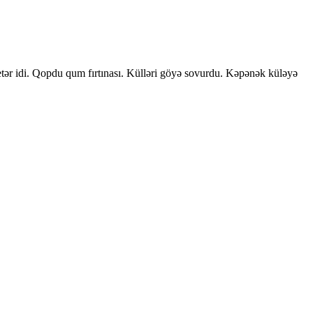
etər idi. Qopdu qum fırtınası. Külləri göyə sovurdu. Kəpənək küləyə