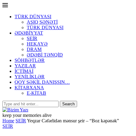
TÜRK DÜNYASI
AŞIQ SƏNƏTİ
TÜRK DÜNYASI
ƏDƏBİYYAT
ŞEİR
HEKAYƏ
DRAM
ƏDƏBİ TƏNQİD
SÖHBƏTLƏR
YAZILAR
İCTİMAİ
YENİLİKLƏR
QOY ŞƏKİL DANIŞSIN…
KİTABXANA
E-KİTAB
keep your memories alive
Home
ŞEİR
Yeqzar Cəfərlidən mənsur şeir – “Boz kəpənək”
ŞEİR