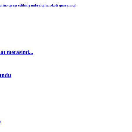
ə qarşı edilmiş nalayiq hərəkəti qınayırıq!
at mərasimi...
lundu
.