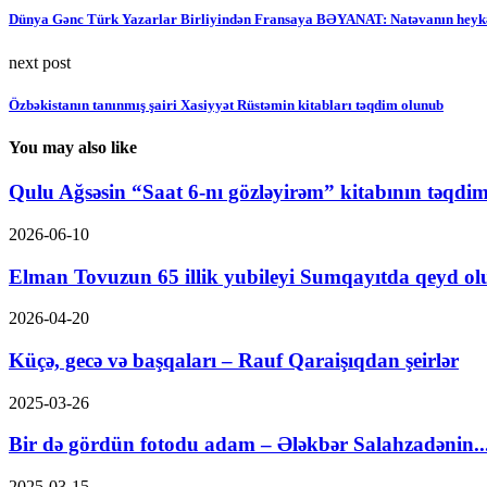
Dünya Gənc Türk Yazarlar Birliyindən Fransaya BƏYANAT: Natəvanın heykəlin
next post
Özbəkistanın tanınmış şairi Xasiyyət Rüstəmin kitabları təqdim olunub
You may also like
Qulu Ağsəsin “Saat 6-nı gözləyirəm” kitabının təqdim
2026-06-10
Elman Tovuzun 65 illik yubileyi Sumqayıtda qeyd o
2026-04-20
Küçə, gecə və başqaları – Rauf Qaraişıqdan şeirlər
2025-03-26
Bir də gördün fotodu adam – Ələkbər Salahzadənin..
2025-03-15