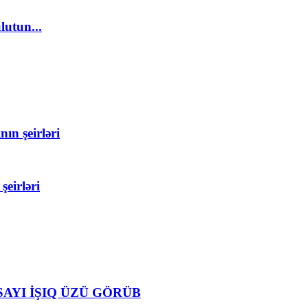
lutun...
ın şeirləri
eirləri
AYI İŞIQ ÜZÜ GÖRÜB