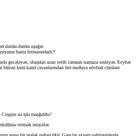
əti damla-damla uşağın
usiyanın hansı fermasındadı?!
idində gecələyən, obaşdan azan verib camaatı namaza səsləyən Xeybər
 bitirən kimi kənd cavanlarından biri mollaya növbəti cümləni
ək Coşqun nə işlə məşğuldu?
üəllimə vermək istəyirlər.
un anası bir mələk paltarı tikir. Gənclər axşam qəbristanlıqda