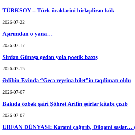
TÜRKSOY – Türk ürəklərini birləşdirən kök
2026-07-22
Aşırımdan o yana…
2026-07-17
Sirdən Günəşə gedən yola poetik baxış
2026-07-15
Ədibin Evində “Gecə reysinə bilet”in təqdimatı oldu
2026-07-07
Bakıda özbək şairi Şöhrət Arifin şeirlər kitabı çıxıb
2026-07-07
URFAN DÜNYASI: Kərəmi çağırıb, Dilqəmi səslər… (A