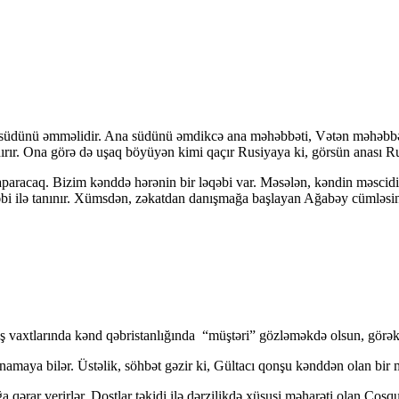
nın südünü əmməlidir. Ana südünü əmdikcə ana məhəbbəti, Vətən məhəbb
ırır. Ona görə də uşaq böyüyən kimi qaçır Rusiyaya ki, görsün anası R
y aparacaq. Bizim kənddə hərənin bir ləqəbi var. Məsələn, kəndin məsc
bi ilə tanınır. Xümsdən, zəkatdan danışmağa başlayan Ağabəy cümləsini
, boş vaxtlarında kənd qəbristanlığında “müştəri” gözləməkdə olsun, gör
maya bilər. Üstəlik, söhbət gəzir ki, Gültacı qonşu kənddən olan bir m
rar verirlər. Dostlar təkidi ilə dərzilikdə xüsusi məharəti olan Coşqun