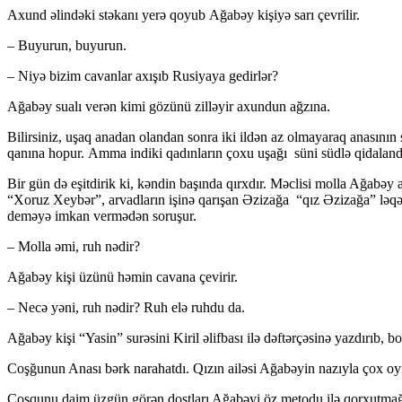
Axund əlindəki stəkanı yerə qoyub Ağabəy kişiyə sarı çevrilir.
– Buyurun, buyurun.
– Niyə bizim cavanlar axışıb Rusiyaya gedirlər?
Ağabəy sualı verən kimi gözünü zilləyir axundun ağzına.
Bilirsiniz, uşaq anadan olandan sonra iki ildən az olmayaraq anası
qanına hopur. Amma indiki qadınların çoxu uşağı süni südlə qidaland
Bir gün də eşitdirik ki, kəndin başında qırxdır. Məclisi molla Ağabə
“Xoruz Xeybər”, arvadların işinə qarışan Əzizağa “qız Əzizağa” ləqə
deməyə imkan vermədən soruşur.
– Molla əmi, ruh nədir?
Ağabəy kişi üzünü həmin cavana çevirir.
– Necə yəni, ruh nədir? Ruh elə ruhdu da.
Ağabəy kişi “Yasin” surəsini Kiril əlifbası ilə dəftərçəsinə yazdırıb
Coşğunun Anası bərk narahatdı. Qızın ailəsi Ağabəyin nazıyla çox oyna
Coşqunu daim üzgün görən dostları Ağabəyi öz metodu ilə qorxutmağa qə