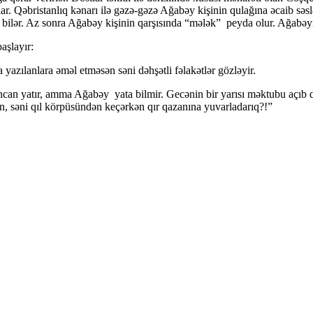
Qəbristanlıq kənarı ilə gəzə-gəzə Ağabəy kişinin qulağına əcaib səslər 
aya bilər. Az sonra Ağabəy kişinin qarşısında “mələk” peyda olur. Ağabəy
aşlayır:
zılanlara əməl etməsən səni dəhşətli fəlakətlər gözləyir.
sancan yatır, amma Ağabəy yata bilmir. Gecənin bir yarısı məktubu açıb 
an, səni qıl körpüsündən keçərkən qır qazanına yuvarladarıq?!”