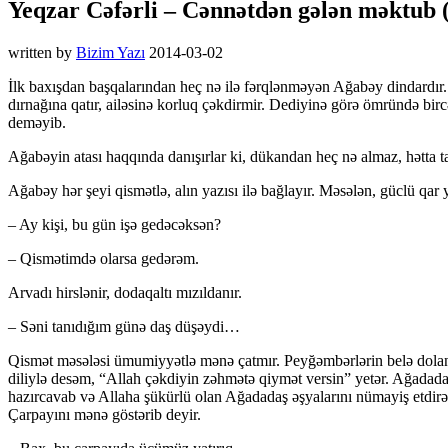
Yeqzar Cəfərli – Cənnətdən gələn məktub
written by
Bizim Yazı
2014-03-02
İlk baxışdan başqalarından heç nə ilə fərqlənməyən Ağabəy dindardır.
dırnağına qatır, ailəsinə korluq çəkdirmir. Dediyinə görə ömründə b
deməyib.
Ağabəyin atası haqqında danışırlar ki, dükandan heç nə almaz, hətta 
Ağabəy hər şeyi qismətlə, alın yazısı ilə bağlayır. Məsələn, güclü qa
– Ay kişi, bu gün işə gedəcəksən?
– Qismətimdə olarsa gedərəm.
Arvadı hirslənir, dodaqaltı mızıldanır.
– Səni tanıdığım günə daş düşəydi…
Qismət məsələsi ümumiyyətlə mənə çatmır. Peyğəmbərlərin belə dola
diliylə desəm, “Allah çəkdiyin zəhmətə qiymət versin” yetər. Ağadadaş
hazırcavab və Allaha şükürlü olan Ağadadaş əşyalarını nümayiş etdirə
Çarpayını mənə göstərib deyir.