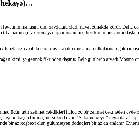
 (hekayə)…
 Həyatının mənasını dini qaydalara ciddi riayət etməkdə görür. Daha çox
ircə tikə haram çörək yeməyən qəhrəmanımız, heç kimin bostanını daşl
taxılı belə özü əkib becərərmiş. Taxılın müsəlman ölkələrinən gəlməməs
r yağan kimi işə getmək fikrindən daşınır. Belə günlərdə arvadı Məsmə o
nmaq üçün ağır zəhmət çəkdikləri halda eç bir zəhmət çəkmədən evdə o
 kişinin başqa bir məşhur sözü də var. “Sabahın xeyir” deyənlərə “aqibə
ndə bir az xoşbəxt olur, gülümsəyən dodaqları bir az da aralanır. Evlə