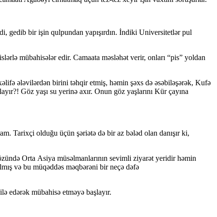
, gedib bir işin qulpundan yapışırdın. İndiki Universitetlər pul
lərlə mübahisələr edir. Camaata məsləhət verir, onları “pis” yoldan
əlifə ələvilərdən birini təhqir etmiş, həmin şəxs də əsəbiləşərək, Kufə
ğlayır?! Göz yaşı su yerinə axır. Onun göz yaşlarını Kür çayına
Tarixçi olduğu üçün şəriətə də bir az bələd olan danışır ki,
ündə Orta Asiya müsəlmanlarının sevimli ziyarət yeridir həmin
 almış və bu müqəddəs məqbərəni bir neçə dəfə
ilə edərək mübahisə etməyə başlayır.