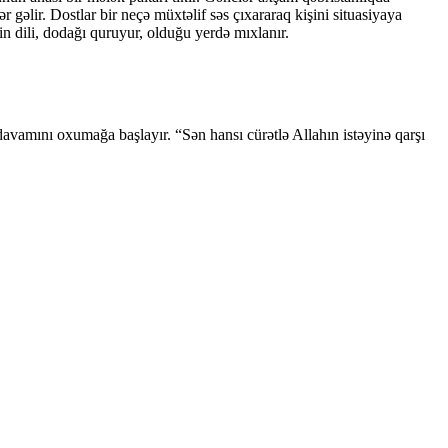
gəlir. Dostlar bir neçə müxtəlif səs çıxararaq kişini situasiyaya
in dili, dodağı quruyur, olduğu yerdə mıxlanır.
davamını oxumağa başlayır. “Sən hansı cürətlə Allahın istəyinə qarşı