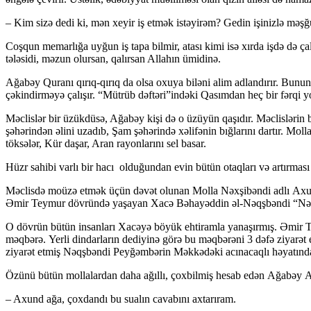
– Kim sizə dedi ki, mən xeyir iş etmək istəyirəm? Gedin işinizlə məşğ
Coşqun memarlığa uyğun iş tapa bilmir, atası kimi isə xırda işdə də ça
tələsidi, məzun olursan, qalırsan Allahın ümidinə.
Ağabəy Quranı qırıq-qırıq da olsa oxuya biləni alim adlandırır. Bunun
çəkindirməyə çalışır. “Mütrüb dəftəri”indəki Qasımdan heç bir fərqi 
Məclislər bir üzükdüsə, Ağabəy kişi də o üzüyün qaşıdır. Məclislərin b
şəhərindən əlini uzadıb, Şam şəhərində xəlifənin bığlarını dartır. Mol
töksələr, Kür daşar, Aran rayonlarını sel basar.
Hüzr sahibi varlı bir hacı olduğundan evin bütün otaqları və artırmas
Məclisdə moüzə etmək üçün dəvət olunan Molla Nəxşibəndi adlı Axund 
Əmir Teymur dövründə yaşayan Xacə Bəhayəddin əl-Nəqşbəndi “Nəqşbə
O dövrün bütün insanları Xacəyə böyük ehtiramla yanaşırmış. Əmir T
məqbərə. Yerli dindarların dediyinə görə bu məqbərəni 3 dəfə ziyarət
ziyarət etmiş Nəqşbəndi Peyğəmbərin Məkkədəki acınacaqlı həyatından d
Özünü bütün mollalardan daha ağıllı, çoxbilmiş hesab edən Ağabəy Ax
– Axund ağa, çoxdandı bu sualın cavabını axtarıram.