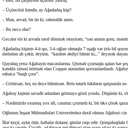
– Bax, bu çarpayıda üçümüz yatırıq.
– Üçüncüsü kimdir, ay Ağadadaş kişi?
– Mən, arvad, bir də ki, rəhmətlik atam.
– Bu necə olur?
Gecələr elə ki arvada tərəf dönmək istəyirəm, “sən atanın goru, məni
Ağadadaş kişinin 4-ü qız, 3-ü oğlan olmaqla 7 uşağı var (elə bil qoy
dərindən ah çəkir, deyinir, “kasıbın əkdiyi bitmir ki,..” deyərək dayanı
Qayıdaq yenə Ağabəyin macəralarına. Qisməti çıxmaqla qalan hər şeylə
kənddə xüsusi hörməti olan Coşqun atasından qorxanlardandı. Ağabəy 
rahatca “haqlı çıxır”.
– Görürsən, heç nə deyə bilmirsən. Belə tutarlı faktların qarşısında nə 
Ağabəy kişinin savadlı adamları görməyə gözü yoxdu. Düşünür ki, elm
– Nəslimizdə oxumuş yox idi, canımız çıxmırdı ki, bir tikə çörək qaz
Oğlunun İnşaat Mühəndisləri Universitetinə daxil olması Ağabəyi cin at
İllər keçir, aylar ötür, həftələr dolanır, günlər rəqs edir. Qonşuluqda
əngələ çevirir. Üstəlik, ədəbiyyat müəlliməsi olan qızın ailəsi də nam