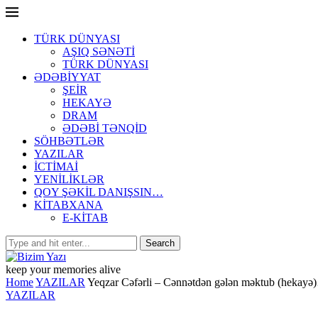
TÜRK DÜNYASI
AŞIQ SƏNƏTİ
TÜRK DÜNYASI
ƏDƏBİYYAT
ŞEİR
HEKAYƏ
DRAM
ƏDƏBİ TƏNQİD
SÖHBƏTLƏR
YAZILAR
İCTİMAİ
YENİLİKLƏR
QOY ŞƏKİL DANIŞSIN…
KİTABXANA
E-KİTAB
keep your memories alive
Home
YAZILAR
Yeqzar Cəfərli – Cənnətdən gələn məktub (hekay
YAZILAR