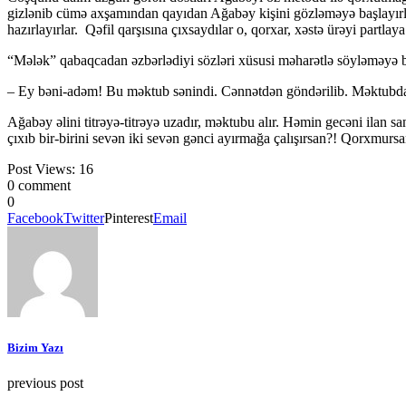
gizlənib cümə axşamından qayıdan Ağabəy kişini gözləməyə başlayırlar. 
hazırlayırlar. Qəfil qarşısına çıxsaydılar o, qorxar, xəstə ürəyi partl
“Mələk” qabaqcadan əzbərlədiyi sözləri xüsusi məharətlə söyləməyə b
– Ey bəni-adəm! Bu məktub sənindi. Cənnətdən göndərilib. Məktubda ya
Ağabəy əlini titrəyə-titrəyə uzadır, məktubu alır. Həmin gecəni ilan 
çıxıb bir-birini sevən iki sevən gənci ayırmağa çalışırsan?! Qorxmurs
Post Views:
16
0 comment
0
Facebook
Twitter
Pinterest
Email
Bizim Yazı
previous post