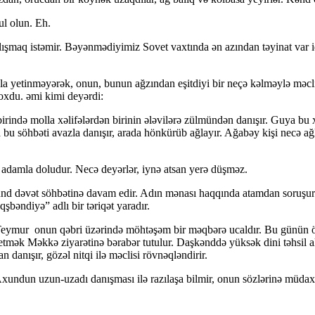
ul olun. Eh.
lışmaq istəmir. Bəyənmədiyimiz Sovet vaxtında ən azından təyinat var idi
la yetinməyərək, onun, bunun ağzından eşitdiyi bir neçə kəlməylə məclis
yoxdu. əmi kimi deyərdi:
irində molla xəlifələrdən birinin ələvilərə zülmündən danışır. Guya bu x
la bu söhbəti avazla danışır, arada hönkürüb ağlayır. Ağabəy kişi necə a
ı adamla doludur. Necə deyərlər, iynə atsan yerə düşməz.
dəvət söhbətinə davam edir. Adın mənası haqqında atamdan soruşuram. 
ndiyə” adlı bir təriqət yaradır.
eymur onun qəbri üzərində möhtəşəm bir məqbərə ucaldır. Bu günün öz
 etmək Məkkə ziyarətinə bərabər tutulur. Daşkənddə yüksək dini təhsil
anışır, gözəl nitqi ilə məclisi rövnəqləndirir.
undun uzun-uzadı danışması ilə razılaşa bilmir, onun sözlərinə müdax