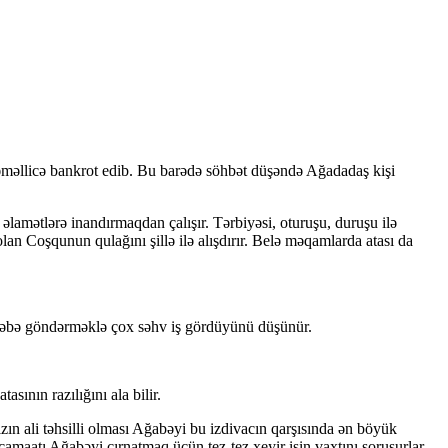
 əməllicə bankrot edib. Bu barədə söhbət düşəndə Ağadadaş kişi
lamətlərə inandırmaqdan çalışır. Tərbiyəsi, oturuşu, duruşu ilə
 Coşqunun qulağını şillə ilə alışdırır. Belə məqamlarda atası da
ktəbə göndərməklə çox səhv iş gördüyünü düşünür.
ının razılığını ala bilir.
ızın ali təhsilli olması Ağabəyi bu izdivacın qarşısında ən böyük
camaatı Ağabəyi cırnatmaq üçün tez-tez xeyir işin vaxtını soruşurlar.