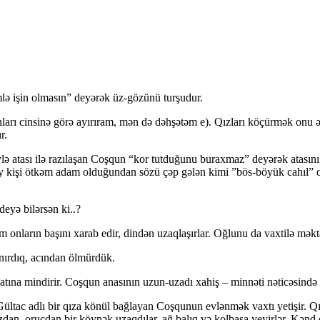
mlə işin olmasın” deyərək üz-gözünü turşudur.
unları cinsinə görə ayırıram, mən də dəhşətəm e). Qızları köçürmək onu
r.
 atası ilə razılaşan Coşqun “kor tutduğunu buraxmaz” deyərək atasını ə
kişi ötkəm adam olduğundan sözü çəp gələn kimi ”bös-böyük cahıl” olan
deyə bilərsən ki..?
 onların başını xarab edir, dindən uzaqlaşırlar. Oğlunu da vaxtilə mə
anırdıq, acından ölmürdük.
ına mindirir. Coşqun anasının uzun-uzadı xahiş – minnəti nəticəsində atas
kı Gültac adlı bir qıza könül bağlayan Coşqunun evlənmək vaxtı yetişir. Q
azdan, orucdan bir köynək uzaqdılar, ağ balıq və kolbasa yeyirlər. Kənd 