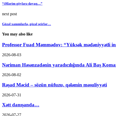
“Əllərim göylərə dayaq…”
next post
Gözəl xanımlarla, gözəl şeirlər…
You may also like
Professor Fuad Məmmədov: “Yüksək mədəniyyətli ins
2026-08-03
Nəriman Həsənzadənin yaradıcılığında Ali Baş Koma
2026-08-02
Rəşad Məcid – sözün nüfuzu, qələmin məsuliyyəti
2026-07-31
Xətt danışanda…
2026-07-27