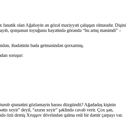
 fanatik olan Ağabəyin ən gözəl məziyyəti çalışqan olmasıdır. Dişini
amayıb, qonşunun toyuğunu həyətində görəndə “bu artıq mənimdi” –
indən, ibadətinin bada getməsindən qorxarmış.
ndan soruşur:
turub qismətini gözləməyin harası düzgündü? Ağadadaş kişinin
tin xeyir” deyil, “axırın xeyir” şəklində cavab verir. Çox şən,
rində özü demiş Xruşşov dövründən qalma enli bir dəmir çarpayı var.