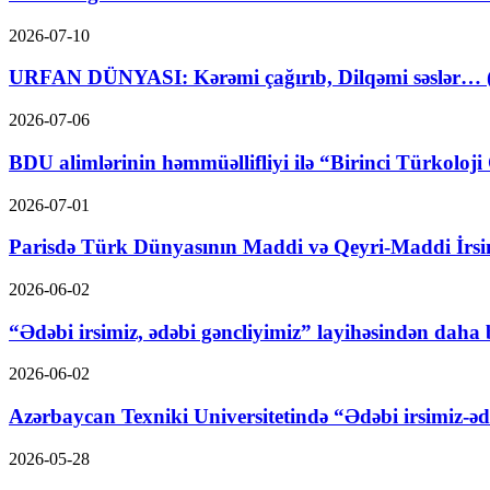
2026-07-10
URFAN DÜNYASI: Kərəmi çağırıb, Dilqəmi səslər… (A
2026-07-06
BDU alimlərinin həmmüəllifliyi ilə “Birinci Türkoloji 
2026-07-01
Parisdə Türk Dünyasının Maddi və Qeyri-Maddi İrsi
2026-06-02
“Ədəbi irsimiz, ədəbi gəncliyimiz” layihəsindən daha b
2026-06-02
Azərbaycan Texniki Universitetində “Ədəbi irsimiz-ədəb
2026-05-28