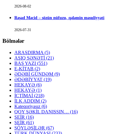
2026-08-02
Rəşad Məcid – sözün nüfuzu, qələmin məsuliyyəti
2026-07-31
Bölmələr
ARAŞDIRMA
(5)
AŞIQ SƏNƏTİ
(21)
BAŞ YAZI
(551)
E-KİTAB
(2)
ƏDƏBİ GÜNDƏM
(9)
ƏDƏBİYYAT
(19)
HEKAYƏ
(6)
HEKAYƏ
(1)
İCTİMAİ
(218)
İLK ADDIM
(2)
Kateqoriyasız
(6)
QOY ŞƏKİL DANIŞSIN…
(16)
ŞEİR
(16)
ŞEİR
(61)
SÖYLƏŞİLƏR
(67)
TÜRK DÜNYASI
(233)