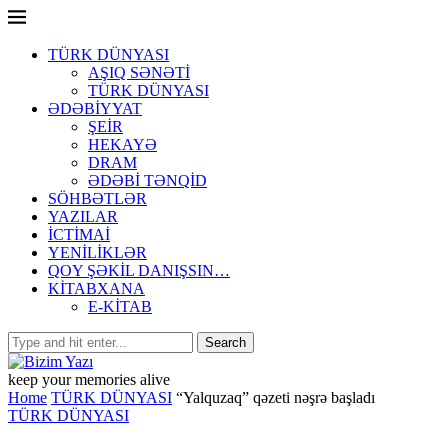
TÜRK DÜNYASI
AŞIQ SƏNƏTİ
TÜRK DÜNYASI
ƏDƏBİYYAT
ŞEİR
HEKAYƏ
DRAM
ƏDƏBİ TƏNQİD
SÖHBƏTLƏR
YAZILAR
İCTİMAİ
YENİLİKLƏR
QOY ŞƏKİL DANIŞSIN…
KİTABXANA
E-KİTAB
keep your memories alive
Home
TÜRK DÜNYASI
“Yalquzaq” qəzeti nəşrə başladı
TÜRK DÜNYASI