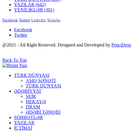
YAZILAR
(642)
YENİLİKLƏR
(301)
Facebook
Twitter
Linkedin
Youtube
Facebook
Twitter
@2021 - All Right Reserved. Designed and Developed by
PenciDesi
Back To Top
TÜRK DÜNYASI
AŞIQ SƏNƏTİ
TÜRK DÜNYASI
ƏDƏBİYYAT
ŞEİR
HEKAYƏ
DRAM
ƏDƏBİ TƏNQİD
SÖHBƏTLƏR
YAZILAR
İCTİMAİ