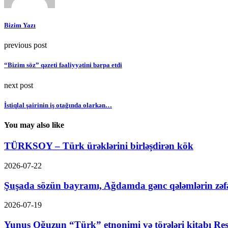
Bizim Yazı
previous post
“Bizim söz” qəzeti fəaliyyətini bərpa etdi
next post
İstiqlal şairinin iş otağında olarkən…
You may also like
TÜRKSOY – Türk ürəklərini birləşdirən kök
2026-07-22
Şuşada sözün bayramı, Ağdamda gənc qələmlərin zəf
2026-07-19
Yunus Oğuzun “Türk” etnonimi və törələri kitabı Res