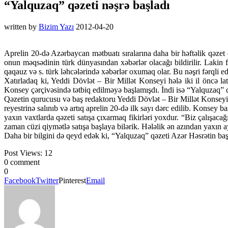
“Yalquzaq” qəzeti nəşrə başladı
written by
Bizim Yazı
2012-04-20
Aprelin 20-də Azərbaycan mətbuatı sıralarına daha bir həftəlik qəzet 
onun məqsədinin türk dünyasından xəbərlər olacağı bildirilir. Lakin f
qaqauz və s. türk ləhcələrində xəbərlər oxumaq olar. Bu nəşri fərqli edə
Xatırladaq ki, Yeddi Dövlət – Bir Millət Konseyi hələ iki il öncə lat
Konsey çərçivəsində tətbiq edilməyə başlamışdı. İndi isə “Yalquzaq” q
Qəzetin qurucusu və baş redaktoru Yeddi Dövlət – Bir Millət Konseyi
reyestrinə salınıb və artıq aprelin 20-də ilk sayı dərc edilib. Konsey 
yaxın vaxtlarda qəzeti satışa çıxarmaq fikirləri yoxdur. “Biz çalışa
zaman cüzi qiymətlə satışa başlaya bilərik. Hələlik ən azından yaxın a
Daha bir bilgini də qeyd edək ki, “Yalquzaq” qəzeti Azər Həsrətin baş
Post Views:
12
0 comment
0
Facebook
Twitter
Pinterest
Email