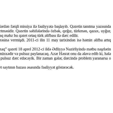
rdən fərqli missiya ilə fəaliyyətə başlayıb. Qəzetin tanıtma yazısında
etməsidir. Qəzetin səhifələrində özbək, qırğız, türkmən, qazax, uyğur,
q məhz bu qəzet ortaq türk əlifbası ilə dərc edilir.
rəsinə vermişdi. 2011-ci ilin 11 may tarixindən isə həmin əlifba artıq
q” qəzeti 18 aprel 2012-ci ildə Ədliyyə Nazirliyində mətbu nəşrlərin
in nüsxədir və pulsuz paylanacaq. Azər Həsrət onu da əlavə edib ki, hələ
u pulsuz dərc edəcəyik. Bir zaman gələr, dərcində problem yaranarsa o
 saytının bazası əsasında fəaliyyət göstərəcək.