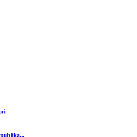
əri
publika...