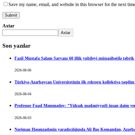
Save my name, email, and website in this browser for the next tim
Axtar
Axtar
Son yazılar
Fazil Mustafa Salam Sarvanı 60 illik yubileyi münasibətilə təbrik
2026-08-06
Türkiyə-Azərbaycan Universitetinin ilk rektoru kollektivə təqdi
2026-08-04
Professor Fuad Məmmədov: “Yüksək mədəniyyətli insan daim yen
2026-08-03
Nəriman Həsənzadənin yaradıcılığında Ali Baş Komandan, Azərbay