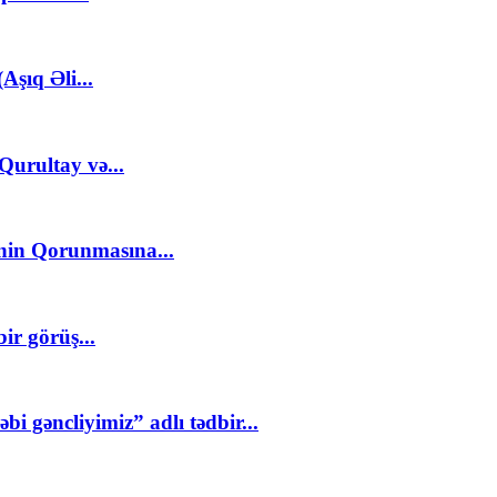
şıq Əli...
Qurultay və...
nin Qorunmasına...
ir görüş...
i gəncliyimiz” adlı tədbir...