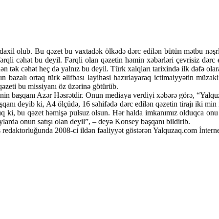
daxil olub. Bu qəzet bu vaxtadək ölkədə dərc edilən bütün mətbu nəşrlə
ərqli cəhət bu deyil. Fərqli olan qəzetin həmin xəbərləri çevrisiz dərc 
n tək cəhət heç də yalnız bu deyil. Türk xalqları tarixində ilk dəfə olara
ın bazalı ortaq türk əlifbası layihəsi hazırlayaraq ictimaiyyətin müzaki
əzeti bu missiyanı öz üzərinə götürüb.
nin başqanı Azər Həsrətdir. Onun mediaya verdiyi xəbərə görə, “Yalquza
başqanı deyib ki, A4 ölçüdə, 16 səhifədə dərc edilən qəzetin tirajı iki m
cağıq ki, bu qəzet həmişə pulsuz olsun. Hər halda imkanımız olduqca on
ylarda onun satışı olan deyil”, – deyə Konsey başqanı bildirib.
 redaktorluğunda 2008-ci ildən fəaliyyət göstərən Yalquzaq.com İnternet