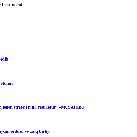
e I comment.
 edib
m olunub
ilənən strateji milli resursdur” –MÜSAHİBƏ
can ordusu və xalq birliyi