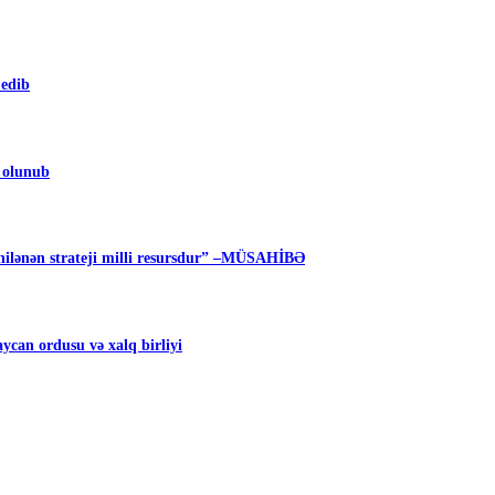
 edib
m olunub
ilənən strateji milli resursdur” –MÜSAHİBƏ
can ordusu və xalq birliyi