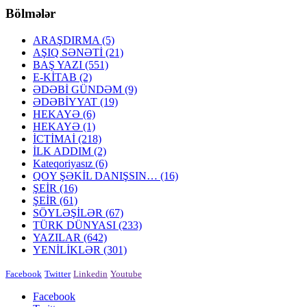
Bölmələr
ARAŞDIRMA
(5)
AŞIQ SƏNƏTİ
(21)
BAŞ YAZI
(551)
E-KİTAB
(2)
ƏDƏBİ GÜNDƏM
(9)
ƏDƏBİYYAT
(19)
HEKAYƏ
(6)
HEKAYƏ
(1)
İCTİMAİ
(218)
İLK ADDIM
(2)
Kateqoriyasız
(6)
QOY ŞƏKİL DANIŞSIN…
(16)
ŞEİR
(16)
ŞEİR
(61)
SÖYLƏŞİLƏR
(67)
TÜRK DÜNYASI
(233)
YAZILAR
(642)
YENİLİKLƏR
(301)
Facebook
Twitter
Linkedin
Youtube
Facebook