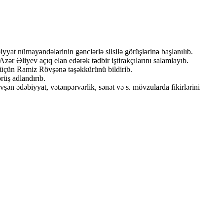
yyat nümayəndələrinin gənclərlə silsilə görüşlərinə başlanılıb.
zər Əliyev açıq elan edərək tədbir iştirakçılarını salamlayıb.
üçün Ramiz Rövşənə təşəkkürünü bildirib.
üş adlandırıb.
şən ədəbiyyat, vətənpərvərlik, sənət və s. mövzularda fikirlərini