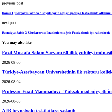
previous post
Ramiz Qusarçaylı Saxada “Böyük qarın alqışı” poeziya festivalında ölkəmi
next post
Rəsmiyyə Sabir X Uluslararası İstanbulensis Şeir Festivalında iştirak edəcək
You may also like
Fazil Mustafa Salam Sarvanı 60 illik yubileyi münasibə
2026-08-06
Türkiyə-Azərbaycan Universitetinin ilk rektoru kolle
2026-08-04
Professor Fuad Məmmədov: “Yüksək mədəniyyətli ins
2026-08-03
AJB beynəlxalq təşkilatlara səslənib