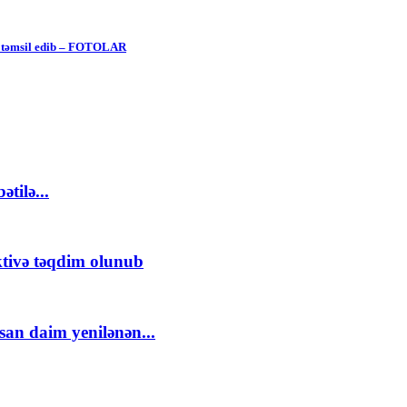
zi təmsil edib – FOTOLAR
tilə...
ktivə təqdim olunub
an daim yenilənən...