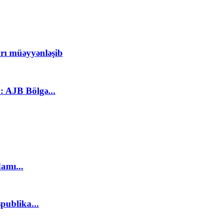
rı müəyyənləşib
: AJB Bölgə...
amı...
publika...