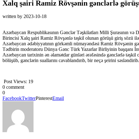
Xalq şairi Ramiz Rövşənin gənclərlə görüşü
written by
2023-10-18
Azərbaycan Respublikasının Gənclər Təşkilatları Milli Şurasının və Dün
Birincisi Xalq şairi Ramiz Rövşənlə təşkil olunan görüşü giriş sözü ilə
Azərbaycan ədəbiyyatının görkəmli nümayəndəsi Ramiz Rövşənin gənc
Tədbirin moderatoru Dünya Gənc Türk Yazarlar Birliyinin başqanı İn
Azərbaycan tarixinin ən əlamətdar günləri ərəfəsində gənclərlə təşkil
bölüşüb, gənclərin suallarını cavablandırıb, bir neçə şeirini səsləndirib
Post Views:
19
0 comment
0
Facebook
Twitter
Pinterest
Email