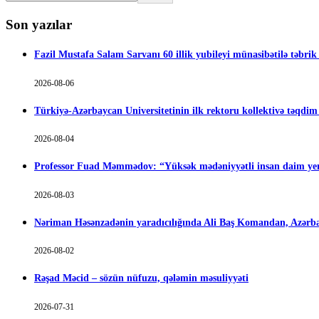
Son yazılar
Fazil Mustafa Salam Sarvanı 60 illik yubileyi münasibətilə təbrik
2026-08-06
Türkiyə-Azərbaycan Universitetinin ilk rektoru kollektivə təqdi
2026-08-04
Professor Fuad Məmmədov: “Yüksək mədəniyyətli insan daim yen
2026-08-03
Nəriman Həsənzadənin yaradıcılığında Ali Baş Komandan, Azərbay
2026-08-02
Rəşad Məcid – sözün nüfuzu, qələmin məsuliyyəti
2026-07-31