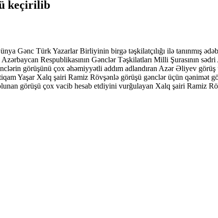
 keçirilib
ya Gənc Türk Yazarlar Birliyinin birgə təşkilatçılığı ilə tanınmış ədəbi
 Azərbaycan Respublikasının Gənclər Təşkilatları Milli Şurasının sədri A
lərin görüşünü çox əhəmiyyətli addım adlandıran Azər Əliyev görüş 
tiqam Yaşar Xalq şairi Ramiz Rövşənlə görüşü gənclər üçün qənimət gör
 olunan görüşü çox vacib hesab etdiyini vurğulayan Xalq şairi Ramiz Röv
.