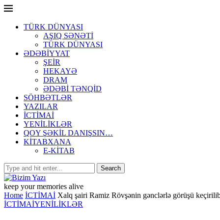
TÜRK DÜNYASI
AŞIQ SƏNƏTİ
TÜRK DÜNYASI
ƏDƏBİYYAT
ŞEİR
HEKAYƏ
DRAM
ƏDƏBİ TƏNQİD
SÖHBƏTLƏR
YAZILAR
İCTİMAİ
YENİLİKLƏR
QOY ŞƏKİL DANIŞSIN…
KİTABXANA
E-KİTAB
keep your memories alive
Home
İCTİMAİ
Xalq şairi Ramiz Rövşənin gənclərlə görüşü keçirili
İCTİMAİ
YENİLİKLƏR