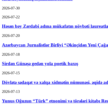
2026-07-30
2026-07-22
Həsən bəy Zərdabi adına mükafatın növbəti laureatla
2026-07-20
Azərbaycan Jurnalistlər Birliyi “Əkinçidən Yeni Çağa
2026-07-18
Sirdən Günəşə gedən yola poetik baxış
2026-07-15
Dövlətə sədaqət və xalqa xidmətin nümunəsi, əqidə ad
2026-07-13
Yunus Oğuzun “Türk” etnonimi və törələri kitabı Res