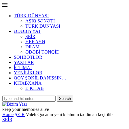
TÜRK DÜNYASI
AŞIQ SƏNƏTİ
TÜRK DÜNYASI
ƏDƏBİYYAT
ŞEİR
HEKAYƏ
DRAM
ƏDƏBİ TƏNQİD
SÖHBƏTLƏR
YAZILAR
İCTİMAİ
YENİLİKLƏR
QOY ŞƏKİL DANIŞSIN…
KİTABXANA
E-KİTAB
keep your memories alive
Home
ŞEİR
Valeh Qocanın yeni kitabının təqdimatı keçirilib
ŞEİR