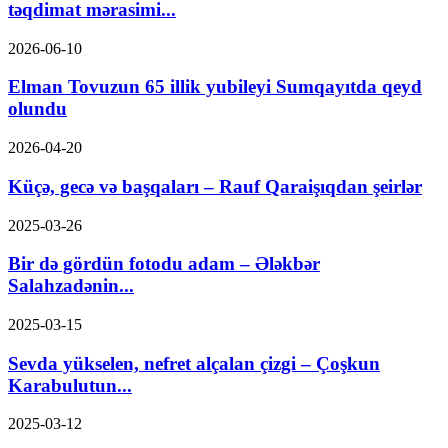
təqdimat mərasimi...
2026-06-10
Elman Tovuzun 65 illik yubileyi Sumqayıtda qeyd
olundu
2026-04-20
Küçə, gecə və başqaları – Rauf Qaraişıqdan şeirlər
2025-03-26
Bir də gördün fotodu adam – Ələkbər
Salahzadənin...
2025-03-15
Sevda yükselen, nefret alçalan çizgi – Çoşkun
Karabulutun...
2025-03-12