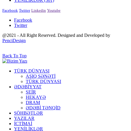
YENİLİKLƏR
(301)
Facebook
Twitter
Linkedin
Youtube
Facebook
Twitter
@2021 - All Right Reserved. Designed and Developed by
PenciDesign
Back To Top
TÜRK DÜNYASI
AŞIQ SƏNƏTİ
TÜRK DÜNYASI
ƏDƏBİYYAT
ŞEİR
HEKAYƏ
DRAM
ƏDƏBİ TƏNQİD
SÖHBƏTLƏR
YAZILAR
İCTİMAİ
YENİLİKLƏR