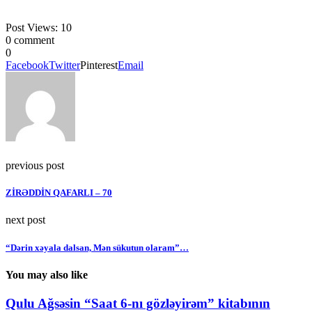
Post Views:
10
0 comment
0
Facebook
Twitter
Pinterest
Email
previous post
ZİRƏDDİN QAFARLI – 70
next post
“Dərin xəyala dalsan, Mən sükutun olaram”…
You may also like
Qulu Ağsəsin “Saat 6-nı gözləyirəm” kitabının