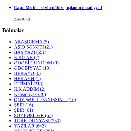
Rəşad Məcid – sözün nüfuzu, qələmin məsuliyyəti
2026-07-31
Bölmələr
ARAŞDIRMA
(5)
AŞIQ SƏNƏTİ
(21)
BAŞ YAZI
(551)
E-KİTAB
(2)
ƏDƏBİ GÜNDƏM
(9)
ƏDƏBİYYAT
(19)
HEKAYƏ
(6)
HEKAYƏ
(1)
İCTİMAİ
(218)
İLK ADDIM
(2)
Kateqoriyasız
(6)
QOY ŞƏKİL DANIŞSIN…
(16)
ŞEİR
(16)
ŞEİR
(61)
SÖYLƏŞİLƏR
(67)
TÜRK DÜNYASI
(233)
YAZILAR
(642)