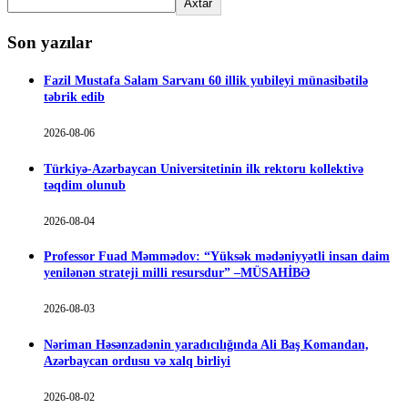
Axtar
Son yazılar
Fazil Mustafa Salam Sarvanı 60 illik yubileyi münasibətilə
təbrik edib
2026-08-06
Türkiyə-Azərbaycan Universitetinin ilk rektoru kollektivə
təqdim olunub
2026-08-04
Professor Fuad Məmmədov: “Yüksək mədəniyyətli insan daim
yenilənən strateji milli resursdur” –MÜSAHİBƏ
2026-08-03
Nəriman Həsənzadənin yaradıcılığında Ali Baş Komandan,
Azərbaycan ordusu və xalq birliyi
2026-08-02