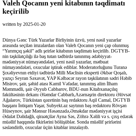
Valeh Qocanın yeni kitabının təqdimatı
keçirilib
written by
2025-01-20
Dünya Gənc Türk Yazarlar Birliyinin üzvü, yeni nəsil yazarlar
arasında seçilən imzalardan olan Valeh Qocanın yeni çap olunmuş
“Yarımçıq şəkil” adlı şeirlər kitabının təqdimatı keçirilib. DGTYB-
nin təşkilatçılığı ilə baş tutan tədbirdə tanınmış ədəbiyyat-
mədəniyyət nümayəndələri, yeni nəsil yazarlar, mətbuat
nümayəndələri, oxucular iştirak ediblər. Moderatorluğunu Turanə
Şıxəliyevnın etdiyi tədbirdə Milli Məclisin eksperti Əkbər Qoşalı,
yazıçı Seyran Səxavət, YAP Kəlbəcər rayon təşkilatının sədri Həbib
Misirov, şair, şəhid atası Kamil Vəfadar, tanınmış alim İlham
Məmmədli, şair Əyyub Cabbarov, BDU-nun Kitabxanaçılıq
fakültəsinin dekanı Ələmdar Cabbarlı,Azərnəşrin direktoru Əlövsət
Ağalarov, Türküstan qəzetinin baş redaktoru Aqil Camal, DGTYB
başqanı İntiqam Yaşar, Subyekt.az saytının baş redaktoru Rövşən
Hüseynov, şair Mənsur Həsənzadə,Əməkdar mədəniyyət işçisi
Ədalət Dəlidağlı, qiraətçilər Ayna Səs, Zöhrə Xəlili və s. çıxş edərək
müəllif haqqında fikirlərini bölüşüblər. Sonda müəllif şeirlərini
səsləndirib, oxucular üçün kitablar imzalayıb.