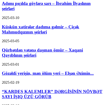
Adımı pıçılda göylərə sarı – İbrahim İlyaslının
şeirləri
2025-03-10
Küskün xatirələr dadıma gəlmir – Çiçək
Mahmudqızının şeirləri
2025-03-05
Qürbətdən vətənə daşınan ömür – Xaqani
Qayıblının şeirləri
2025-03-01
Gözəldi yerişin, mən ölüm yeri – Elşən Əzimin...
2025-02-19
“KARDEŞ KALEMLER” DƏRGİSİNİN NÖVBƏT
SAYI İŞIQ ÜZÜ GÖRÜB