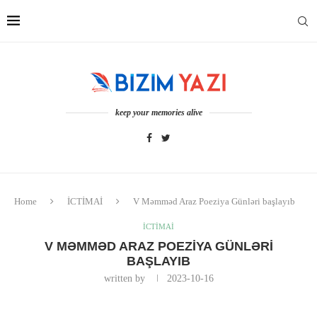
keep your memories alive
Home
İCTİMAİ
V Məmməd Araz Poeziya Günləri başlayıb
İCTİMAİ
V MƏMMƏD ARAZ POEZIYA GÜNLƏRI
BAŞLAYIB
written by
2023-10-16