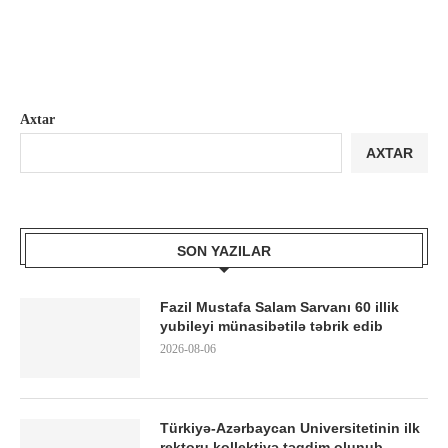
Axtar
AXTAR
SON YAZILAR
Fazil Mustafa Salam Sarvanı 60 illik
yubileyi münasibətilə təbrik edib
2026-08-06
Türkiyə-Azərbaycan Universitetinin ilk
rektoru kollektivə təqdim olunub