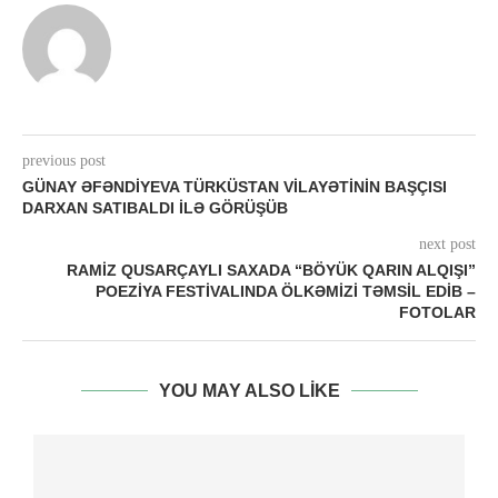
previous post
GÜNAY ƏFƏNDIYEVA TÜRKÜSTAN VILAYƏTININ BAŞÇISI
DARXAN SATIBALDI ILƏ GÖRÜŞÜB
next post
RAMIZ QUSARÇAYLI SAXADA “BÖYÜK QARIN ALQIŞI”
POEZIYA FESTIVALINDA ÖLKƏMIZI TƏMSIL EDIB –
FOTOLAR
YOU MAY ALSO LIKE