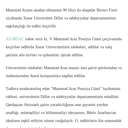
Məmməd Arazın anadan olmasının 90 illiyi ilə əlaqədar Birinci Fəxri
xiyabanda Xəzər Universiteti Dillər və ədəbiyyatlar departamentinin
təşkilatçılığı ilə tədbir keçirilib.
AZƏRTAC
xəbər verir ki, V Məmməd Araz Poeziya Günü çərçivəsində
keçirilən tədbirdə Xəzər Universitetinin tələbələri, ədiblər və xalq
şairinin ailə üzvləri və qohumları iştirak ediblər.
Universitetin tələbələri Məmməd Araz məzarı üstə şairin şeirlərindən və
mahnılarından ibarət kompozisiya təqdim ediblər.
Tədbirə moderatorluq edən “Məmməd Araz Poeziya Günü” layihəsinin
rəhbəri, universitetin Dillər və ədəbiyyatlar departamentinin müəllimi
Qardaşxan Əzizxanlı şairin yaradıcılığının əsas qayəsini yurdun
azadlığı, müstəqilliyi və bölünməzliyi ideyasının, Bütöv Azərbaycan
idealının təşkil etdiyini xüsusi vurğulayıb. O, tədbirlərin ilin sonunadək