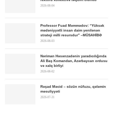
2026-08-04
Professor Fuad Məmmədov: “Yüksək
mədəniyyətli insan daim yenilənən
strateji milli resursdur” –MÜSAHİBƏ
2026-08-03
Nəriman Həsənzadənin yaradıcılığında
Ali Baş Komandan, Azərbaycan ordusu
və xalq birliyi
2026-08-02
Rəşad Məcid – sözün nüfuzu, qələmin
məsuliyyəti
2026-07-31