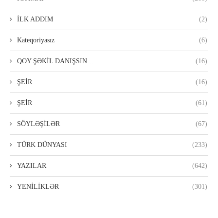
İLK ADDIM
(2)
Kateqoriyasız
(6)
QOY ŞƏKİL DANIŞSIN…
(16)
ŞEİR
(16)
ŞEİR
(61)
SÖYLƏŞİLƏR
(67)
TÜRK DÜNYASI
(233)
YAZILAR
(642)
YENİLİKLƏR
(301)