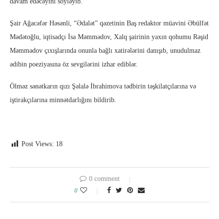
davam edəcəyini söyləyib.
Şair Ağacəfər Həsənli, “Ədalət” qəzetinin Baş redaktor müavini Əbülfət
Mədətoğlu, iqtisadçı İsa Məmmədov, Xalq şairinin yaxın qohumu Rəşid
Məmmədov çıxışlarında onunla bağlı xatirələrini danışıb, unudulmaz
ədibin poeziyasına öz sevgilərini izhar ediblər.
Ölməz sənətkarın qızı Şəlalə İbrahimova tədbirin təşkilatçılarına və
iştirakçılarına minnətdarlığını bildirib.
Post Views:
18
0 comment
0