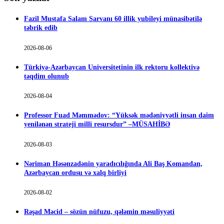
Fazil Mustafa Salam Sarvanı 60 illik yubileyi münasibətilə
təbrik edib
2026-08-06
Türkiyə-Azərbaycan Universitetinin ilk rektoru kollektivə
təqdim olunub
2026-08-04
Professor Fuad Məmmədov: “Yüksək mədəniyyətli insan daim
yenilənən strateji milli resursdur” –MÜSAHİBƏ
2026-08-03
Nəriman Həsənzadənin yaradıcılığında Ali Baş Komandan,
Azərbaycan ordusu və xalq birliyi
2026-08-02
Rəşad Məcid – sözün nüfuzu, qələmin məsuliyyəti