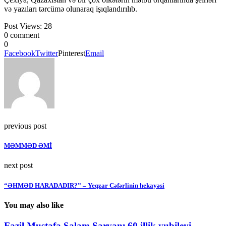
və yazıları tərcümə olunaraq işıqlandırılıb.
Post Views:
28
0 comment
0
Facebook
Twitter
Pinterest
Email
previous post
MƏMMƏD ƏMİ
next post
“ƏHMƏD HARADADIR?” – Yeqzar Cəfərlinin hekayəsi
You may also like
Fazil Mustafa Salam Sarvanı 60 illik yubileyi