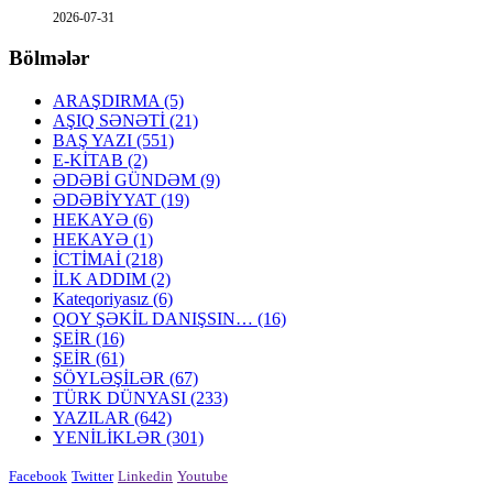
2026-07-31
Bölmələr
ARAŞDIRMA
(5)
AŞIQ SƏNƏTİ
(21)
BAŞ YAZI
(551)
E-KİTAB
(2)
ƏDƏBİ GÜNDƏM
(9)
ƏDƏBİYYAT
(19)
HEKAYƏ
(6)
HEKAYƏ
(1)
İCTİMAİ
(218)
İLK ADDIM
(2)
Kateqoriyasız
(6)
QOY ŞƏKİL DANIŞSIN…
(16)
ŞEİR
(16)
ŞEİR
(61)
SÖYLƏŞİLƏR
(67)
TÜRK DÜNYASI
(233)
YAZILAR
(642)
YENİLİKLƏR
(301)
Facebook
Twitter
Linkedin
Youtube