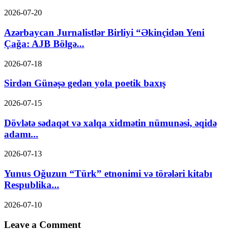
2026-07-20
Azərbaycan Jurnalistlər Birliyi “Əkinçidən Yeni
Çağa: AJB Bölgə...
2026-07-18
Sirdən Günəşə gedən yola poetik baxış
2026-07-15
Dövlətə sədaqət və xalqa xidmətin nümunəsi, əqidə
adamı...
2026-07-13
Yunus Oğuzun “Türk” etnonimi və törələri kitabı
Respublika...
2026-07-10
Leave a Comment