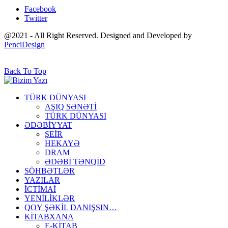
Facebook
Twitter
@2021 - All Right Reserved. Designed and Developed by
PenciDesign
Back To Top
TÜRK DÜNYASI
AŞIQ SƏNƏTİ
TÜRK DÜNYASI
ƏDƏBİYYAT
ŞEİR
HEKAYƏ
DRAM
ƏDƏBİ TƏNQİD
SÖHBƏTLƏR
YAZILAR
İCTİMAİ
YENİLİKLƏR
QOY ŞƏKİL DANIŞSIN…
KİTABXANA
E-KİTAB