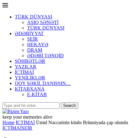
TÜRK DÜNYASI
AŞIQ SƏNƏTİ
TÜRK DÜNYASI
ƏDƏBİYYAT
ŞEİR
HEKAYƏ
DRAM
ƏDƏBİ TƏNQİD
SÖHBƏTLƏR
YAZILAR
İCTİMAİ
YENİLİKLƏR
QOY ŞƏKİL DANIŞSIN…
KİTABXANA
E-KİTAB
keep your memories alive
Home
İCTİMAİ
Ümid Nəccarinin kitabı Britaniyada çap olundu
İCTİMAİ
ŞEİR