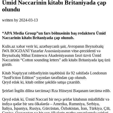
Ümid Nəccarinin kitabı Britaniyada çap
olundu
written by
2024-03-13
“APA Media Group”un fars bölməsinin baş redaktoru Ümid
Nəccarinin kitabı Britaniyada çap olunub.
Kulis.az xəbər verir ki, azərbaycanlı şair, Avropanın Beynəlxalq
IWA BOGDANİ Yazarlar Assosiasiyasının vitse-prezidenti və
Beynəlxalq Mihai Eminescu Akademiyasının fəxri üzvü Ümid
Nəccarinin “Cotton sounding letters” adlı kitabı Britaniyada işıq üzü
görüb.
Kitab Nəşriyyat rəhbərliyinin təşəbbüsü ilə 92 səhifədə Londonun
“JustFiction Edition” yayınları tərəfindən çap olunub.
Qeyd edək ki, kitab online şəkildə satışa çıxarılıb.
Şeirləri İngilis dilinə tərcüməçi Rza Hüseyni Bəqanam tərcümə edib.
Qeyd edək ki, Ümid Nəccari bir neçə şeirlər kitabının müəllifidir və
indiyə qədər bir sıra ölkələrdə – Amerika, Rumıniya, Serbiya,
İtaliya, İspaniya, Rusiya, Gürcüstan, Özbəkistan, İran, Türkiyə, Çili,
Çexiya, Qazaxıstan və bir çox ölkələrin mətbu orqanlarında şeirləri