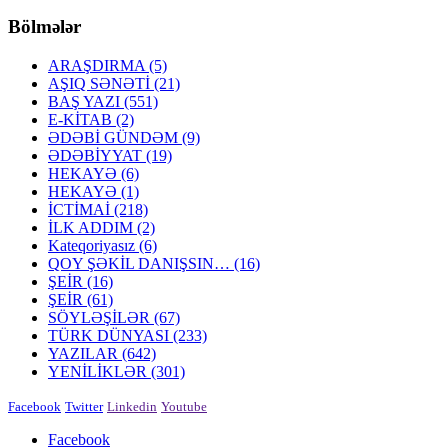
Bölmələr
ARAŞDIRMA
(5)
AŞIQ SƏNƏTİ
(21)
BAŞ YAZI
(551)
E-KİTAB
(2)
ƏDƏBİ GÜNDƏM
(9)
ƏDƏBİYYAT
(19)
HEKAYƏ
(6)
HEKAYƏ
(1)
İCTİMAİ
(218)
İLK ADDIM
(2)
Kateqoriyasız
(6)
QOY ŞƏKİL DANIŞSIN…
(16)
ŞEİR
(16)
ŞEİR
(61)
SÖYLƏŞİLƏR
(67)
TÜRK DÜNYASI
(233)
YAZILAR
(642)
YENİLİKLƏR
(301)
Facebook
Twitter
Linkedin
Youtube
Facebook