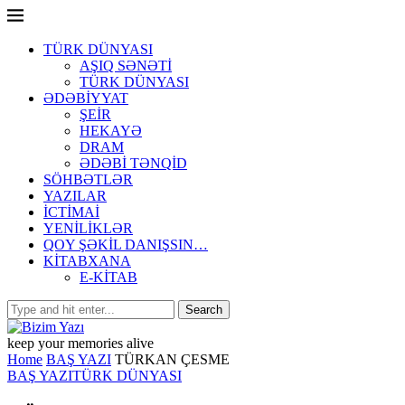
TÜRK DÜNYASI
AŞIQ SƏNƏTİ
TÜRK DÜNYASI
ƏDƏBİYYAT
ŞEİR
HEKAYƏ
DRAM
ƏDƏBİ TƏNQİD
SÖHBƏTLƏR
YAZILAR
İCTİMAİ
YENİLİKLƏR
QOY ŞƏKİL DANIŞSIN…
KİTABXANA
E-KİTAB
keep your memories alive
Home
BAŞ YAZI
TÜRKAN ÇESME
BAŞ YAZI
TÜRK DÜNYASI