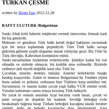
TÜRKAN ÇESME
written by
Bizim Yazı
2012-12-28
RAFET ULUTURK /Bulgaristan
Sanki Allah kötü haberin müjdesini vermek istercesine, fırtınalı karlı
bir kış günüydü.
Mahsum ve günahsız Türk halkı kendi doğal haklarını savunmak
için bir araya toplanmak peşindeydi. Tüm Türk halkı savaşa
gidermiş gibisine çeşitli sloganlar atarak yürüyüşe geçti. Biz Türk’üz
Türk öleceğiz, Kahrolsun komünizm rejimi.
Sanki mezarlardan Atalarımız sesleniyordu.
Şimdiye kadar biz esir
olmadık ve sizlerde olmayın, biz kırıldık ama ezilmedik. Bizlerde
ezilmeye pek niyetli değildik nasıl olsa Türk’üz.
Çocuklar, neneler, dedeler, babalar. Anneler bebeklerini beşiğe
bırakıp koşuyordu. Zalim ve imansız Bulgaristan’da Totaliter rejimi
bunu anladı ve polisini, ordusunu bize Türklere karşı mobilize etti.
Savunmasız ve masun kadın çocuk yaşlı halka VUR emrini verdi.
Vurulan kahraman canını ortaya koymuş Türk halkıydı.
Ne yazık ki onların arasında Ayşe bacımız vardı insan, çocuk ve
anne sevgisi ile dopdolu bir kadındı. Sevdiği bebeğini evde
bırakamadı bağrına basıp Türkan bebeğini kucağına alarak beraber
yürüdü, belki de bebeğe kıyamazlar diye düşünmüştü. Ama