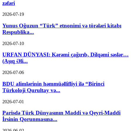
zəfəri
2026-07-19
Yunus Oğuzun “Türk” etnonimi və törələri kitabı
Respublika...
2026-07-10
URFAN DÜNYASI: Kərəmi çağırıb, Dilqəmi səslər…
(Aşıq Əli...
2026-07-06
BDU alimlərinin həmmüəllifliyi ilə “Birinci
Türkoloji Qurultay və...
2026-07-01
Parisdə Türk Dünyasının Maddi və Qeyri-Maddi
İrsinin Qorunmasına...
2026-06-02