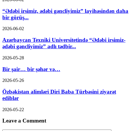
“Ədəbi irsimiz, ədəbi gəncliyimiz” layihəsindən daha
bir görüş...
2026-06-02
Azərbaycan Texniki Universitetində “Ədəbi irsimiz-
ədəbi gəncliyimiz” adlı tədbir...
2026-05-28
Bir şair… bir şəhər və…
2026-05-26
Özbəkistan alimləri Diri Baba Türbəsini ziyarət
ediblər
2026-05-22
Leave a Comment