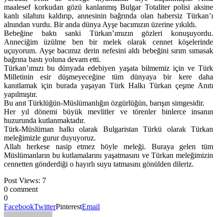
maalesef korkudan gözü kanlanmış Bulgar Totaliter polisi aksine
kanlı silahını kaldırıp, annesinin bağrında olan habersiz Türkan’ı
alnından vurdu. Bir anda dünya Ayşe bacımızın üzerine yıkıldı.
Bebeğine baktı sanki Türkan’ımızın gözleri konuşuyordu.
Anneciğim üzülme ben bir melek olarak cennet köşelerinde
uçuyorum. Ayşe bacımız derin nefesini aldı bebeğini sırım sımasak
bağrına bastı yoluna devam etti.
Türkan’ımızı bu dünyada edebiyen yaşata bilmemiz için ve Türk
Milletinin esir düşmeyeceğine tüm dünyaya bir kere daha
kanıtlamak için burada yaşayan Türk Halkı Türkan çeşme Anıtı
yapılmıştır.
Bu anıt Türklüğün-Müslümanlığın özgürlüğün, barışın simgesidir.
Her yıl dönemi büyük mevlitler ve törenler binlerce insanın
huzurunda kutlanmaktadır.
Türk-Müslüman halkı olarak Bulgaristan Türkü olarak Türkan
meleğimizle gurur duyuyoruz.
Allah herkese nasip etmez böyle meleği. Buraya gelen tüm
Müslümanların bu kutlamalarını yaşatmasını ve Türkan meleğimizin
cennetten gönderdiği o hayırlı suyu tatmasını gönülden dileriz.
Post Views:
7
0 comment
0
Facebook
Twitter
Pinterest
Email