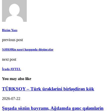
Bizim Yazı
previous post
SƏHƏRin nəsri haqqında düşüncələr
next post
İradə AYTEL
You may also like
TÜRKSOY – Türk ürəklərini birləşdirən kök
2026-07-22
Şuşada sözün bayramı, Ağdamda gənc qələmlərin