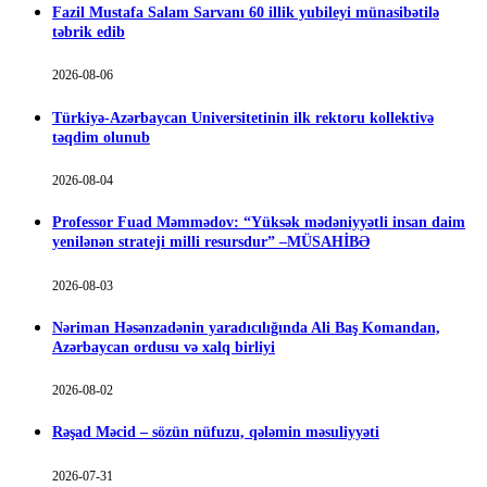
Fazil Mustafa Salam Sarvanı 60 illik yubileyi münasibətilə
təbrik edib
2026-08-06
Türkiyə-Azərbaycan Universitetinin ilk rektoru kollektivə
təqdim olunub
2026-08-04
Professor Fuad Məmmədov: “Yüksək mədəniyyətli insan daim
yenilənən strateji milli resursdur” –MÜSAHİBƏ
2026-08-03
Nəriman Həsənzadənin yaradıcılığında Ali Baş Komandan,
Azərbaycan ordusu və xalq birliyi
2026-08-02
Rəşad Məcid – sözün nüfuzu, qələmin məsuliyyəti
2026-07-31