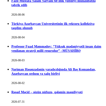
Fazil Mustafa Salam Sarvanı 60 illik yubileyi münasibətilə
təbrik edib
2026-08-06
Türkiyə-Azərbaycan Universitetinin ilk rektoru kollektivə
təqdim olunub
2026-08-04
Professor Fuad Məmmədov: “Yüksək mədəniyyətli insan daim
yenilənən strateji milli resursdur” –MÜSAHİBƏ
2026-08-03
Nəriman Həsənzadənin yaradıcılığında Ali Baş Komandan,
Azərbaycan ordusu və xalq birliyi
2026-08-02
Rəşad Məcid – sözün nüfuzu, qələmin məsuliyyəti
2026-07-31