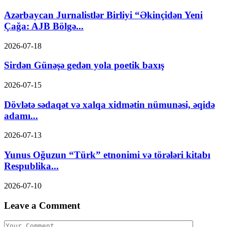
Azərbaycan Jurnalistlər Birliyi “Əkinçidən Yeni
Çağa: AJB Bölgə...
2026-07-18
Sirdən Günəşə gedən yola poetik baxış
2026-07-15
Dövlətə sədaqət və xalqa xidmətin nümunəsi, əqidə
adamı...
2026-07-13
Yunus Oğuzun “Türk” etnonimi və törələri kitabı
Respublika...
2026-07-10
Leave a Comment