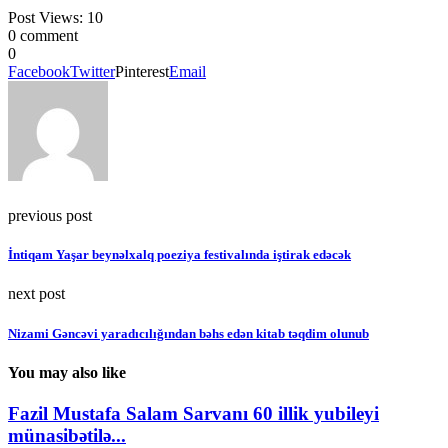
Post Views:
10
0 comment
0
Facebook
Twitter
Pinterest
Email
previous post
İntiqam Yaşar beynəlxalq poeziya festivalında iştirak edəcək
next post
Nizami Gəncəvi yaradıcılığından bəhs edən kitab təqdim olunub
You may also like
Fazil Mustafa Salam Sarvanı 60 illik yubileyi
münasibətilə...