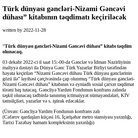
Türk dünyası gəncləri-Nizami Gəncəvi
dühası” kitabının təqdimatı keçiriləcək
written by
2022-11-28
“
Türk dünyası gəncləri-Nizami Gəncəvi dühası” kitabı təqdim
olunacaq.
03 dekabr 2022-ci il saat 15:-00-da Gənclər və İdman Nazirliyinin
maliyyə dəstəyi ilə Dünya Gənc Türk Yazarlar Birliyi tərəfindən
həyata keçirilən “Nizami Gəncəvi dühası Türk dünyası gənclərinin
gözü ilə” layihəsi çərçivəsində çap olunmuş “Türk dünyası gəncləri-
Nizami Gəncəvi dühası” kitabının və eyniadlı sosial çarxın təqdimat
törəni baş tutacaq. Gəncliyə Yardım Fondunun konfrans zalında
təşkil olunacaq tədbirdə tanınmış ictimaiyyət nümayəndələri, KİV
təmsilçiləri, yazarlar və s. iştirak edəcəklər.
(Ünvan: Gəncliyə Yardım Fondunun konfrans zalı
(Cəfərov qardaşları küçəsi 16, İçərişəhər metro stansiyası yaxınlığı,
Tarixi Təzəbəy hamam kompleksinin yaxınlığı)