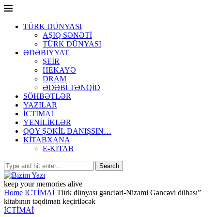
TÜRK DÜNYASI
AŞIQ SƏNƏTİ
TÜRK DÜNYASI
ƏDƏBİYYAT
ŞEİR
HEKAYƏ
DRAM
ƏDƏBİ TƏNQİD
SÖHBƏTLƏR
YAZILAR
İCTİMAİ
YENİLİKLƏR
QOY ŞƏKİL DANIŞSIN…
KİTABXANA
E-KİTAB
keep your memories alive
Home
İCTİMAİ
Türk dünyası gəncləri-Nizami Gəncəvi dühası”
kitabının təqdimatı keçiriləcək
İCTİMAİ