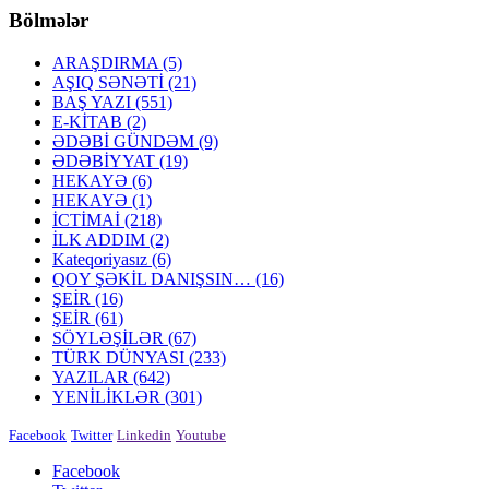
Bölmələr
ARAŞDIRMA
(5)
AŞIQ SƏNƏTİ
(21)
BAŞ YAZI
(551)
E-KİTAB
(2)
ƏDƏBİ GÜNDƏM
(9)
ƏDƏBİYYAT
(19)
HEKAYƏ
(6)
HEKAYƏ
(1)
İCTİMAİ
(218)
İLK ADDIM
(2)
Kateqoriyasız
(6)
QOY ŞƏKİL DANIŞSIN…
(16)
ŞEİR
(16)
ŞEİR
(61)
SÖYLƏŞİLƏR
(67)
TÜRK DÜNYASI
(233)
YAZILAR
(642)
YENİLİKLƏR
(301)
Facebook
Twitter
Linkedin
Youtube
Facebook