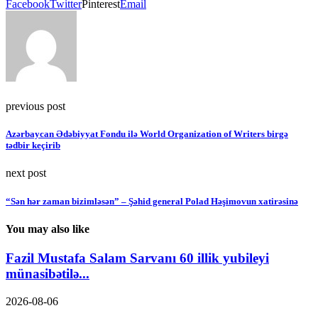
Facebook
Twitter
Pinterest
Email
previous post
Azərbaycan Ədəbiyyat Fondu ilə World Organization of Writers birgə
tədbir keçirib
next post
“Sən hər zaman bizimləsən” – Şəhid general Polad Həşimovun xatirəsinə
You may also like
Fazil Mustafa Salam Sarvanı 60 illik yubileyi
münasibətilə...
2026-08-06