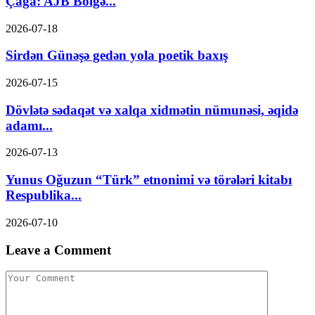
Çağa: AJB Bölgə...
2026-07-18
Sirdən Günəşə gedən yola poetik baxış
2026-07-15
Dövlətə sədaqət və xalqa xidmətin nümunəsi, əqidə
adamı...
2026-07-13
Yunus Oğuzun “Türk” etnonimi və törələri kitabı
Respublika...
2026-07-10
Leave a Comment