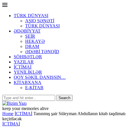
TÜRK DÜNYASI
AŞIQ SƏNƏTİ
TÜRK DÜNYASI
ƏDƏBİYYAT
ŞEİR
HEKAYƏ
DRAM
ƏDƏBİ TƏNQİD
SÖHBƏTLƏR
YAZILAR
İCTİMAİ
YENİLİKLƏR
QOY ŞƏKİL DANIŞSIN…
KİTABXANA
E-KİTAB
keep your memories alive
Home
İCTİMAİ
Tanınmış şair Süleyman Abdullanın kitab təqdimatı
keçiriləcək
İCTİMAİ