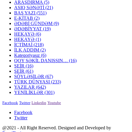
ARAŞDIRMA
(5)
AŞIQ SƏNƏTİ
(21)
BAŞ YAZI
(551)
E-KİTAB
(2)
ƏDƏBİ GÜNDƏM
(9)
ƏDƏBİYYAT
(19)
HEKAYƏ
(6)
HEKAYƏ
(1)
İCTİMAİ
(218)
İLK ADDIM
(2)
Kateqoriyasız
(6)
QOY ŞƏKİL DANIŞSIN…
(16)
ŞEİR
(16)
ŞEİR
(61)
SÖYLƏŞİLƏR
(67)
TÜRK DÜNYASI
(233)
YAZILAR
(642)
YENİLİKLƏR
(301)
Facebook
Twitter
Linkedin
Youtube
Facebook
Twitter
@2021 - All Right Reserved. Designed and Developed by