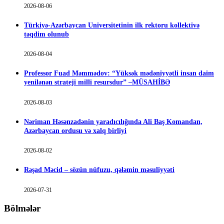
2026-08-06
Türkiyə-Azərbaycan Universitetinin ilk rektoru kollektivə
təqdim olunub
2026-08-04
Professor Fuad Məmmədov: “Yüksək mədəniyyətli insan daim
yenilənən strateji milli resursdur” –MÜSAHİBƏ
2026-08-03
Nəriman Həsənzadənin yaradıcılığında Ali Baş Komandan,
Azərbaycan ordusu və xalq birliyi
2026-08-02
Rəşad Məcid – sözün nüfuzu, qələmin məsuliyyəti
2026-07-31
Bölmələr