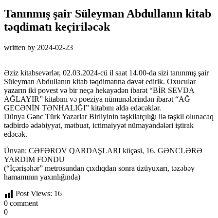
Tanınmış şair Süleyman Abdullanın kitab
təqdimatı keçiriləcək
written by
2024-02-23
Əziz kitabsevərlər, 02.03.2024-cü il saat 14.00-da sizi tanınmış şair
Süleyman Abdullanın kitab təqdimatına dəvət edirik. Oxucular
yazarın iki povest və bir neçə hekayədən ibarət “BİR SEVDA
AĞLAYIR” kitabını və poeziya nümunələrindən ibarət “AĞ
GECƏNİN TƏNHALIĞI” kitabını əldə edəcəklər.
Dünya Gənc Türk Yazarlar Birliyinin təşkilatçılığı ilə təşkil olunacaq
tədbirdə ədəbiyyat, mətbuat, ictimaiyyət nümayəndələri iştirak
edəcək.
Ünvan: CƏFƏROV QARDAŞLARI küçəsi, 16. GƏNCLƏRƏ
YARDIM FONDU
(“İçərişəhər” metrosundan çıxdıqdan sonra üzüyuxarı, təzəbəy
hamamının yaxınlığında)
Post Views:
16
0 comment
0