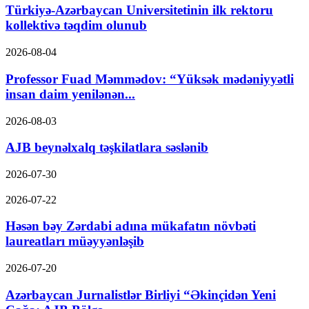
Türkiyə-Azərbaycan Universitetinin ilk rektoru
kollektivə təqdim olunub
2026-08-04
Professor Fuad Məmmədov: “Yüksək mədəniyyətli
insan daim yenilənən...
2026-08-03
AJB beynəlxalq təşkilatlara səslənib
2026-07-30
2026-07-22
Həsən bəy Zərdabi adına mükafatın növbəti
laureatları müəyyənləşib
2026-07-20
Azərbaycan Jurnalistlər Birliyi “Əkinçidən Yeni