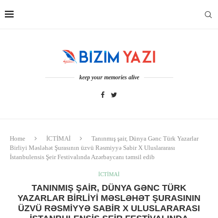
keep your memories alive
Home
İCTİMAİ
Tanınmış şair, Dünya Gənc Türk Yazarlar
Birliyi Məsləhət Şurasının üzvü Rəsmiyyə Sabir X Uluslararası
İstanbulensis Şeir Festivalında Azərbaycanı təmsil edib
İCTİMAİ
TANINMIŞ ŞAIR, DÜNYA GƏNC TÜRK
YAZARLAR BIRLIYI MƏSLƏHƏT ŞURASININ
ÜZVÜ RƏSMIYYƏ SABIR X ULUSLARARASI