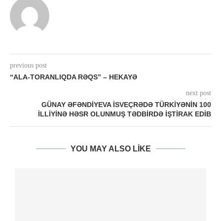
previous post
“ALA-TORANLIQDA RƏQS” – HEKAYƏ
next post
GÜNAY ƏFƏNDIYEVA İSVEÇRƏDƏ TÜRKIYƏNIN 100
ILLIYINƏ HƏSR OLUNMUŞ TƏDBIRDƏ IŞTIRAK EDIB
YOU MAY ALSO LIKE