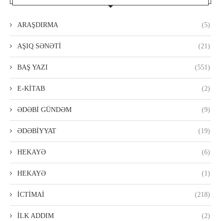
ARAŞDIRMA
(5)
AŞIQ SƏNƏTİ
(21)
BAŞ YAZI
(551)
E-KİTAB
(2)
ƏDƏBİ GÜNDƏM
(9)
ƏDƏBİYYAT
(19)
HEKAYƏ
(6)
HEKAYƏ
(1)
İCTİMAİ
(218)
İLK ADDIM
(2)