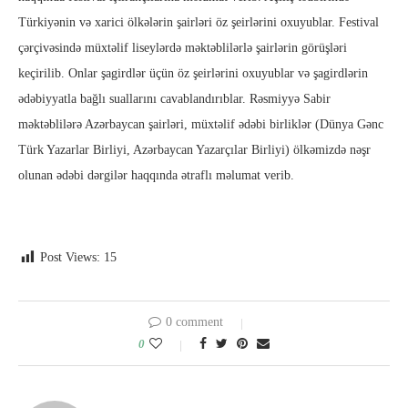
Türkiyənin və xarici ölkələrin şairləri öz şeirlərini oxuyublar. Festival
çərçivəsində müxtəlif liseylərdə məktəblilərlə şairlərin görüşləri
keçirilib. Onlar şagirdlər üçün öz şeirlərini oxuyublar və şagirdlərin
ədəbiyyatla bağlı suallarını cavablandırıblar. Rəsmiyyə Sabir
məktəblilərə Azərbaycan şairləri, müxtəlif ədəbi birliklər (Dünya Gənc
Türk Yazarlar Birliyi, Azərbaycan Yazarçılar Birliyi) ölkəmizdə nəşr
olunan ədəbi dərgilər haqqında ətraflı məlumat verib.
Post Views:
15
0 comment
0