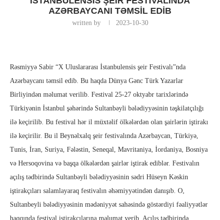
İSTANBULENSIS ŞEIR FESTIVALINDA
AZƏRBAYCANI TƏMSIL EDIB
written by
2023-10-30
Rəsmiyyə Sabir “X Uluslararası İstanbulensis şeir Festivalı”nda
Azərbaycanı təmsil edib. Bu haqda Dünya Gənc Türk Yazarlar
Birliyindən məlumat verilib. Festival 25-27 oktyabr tarixlərində
Türkiyənin İstanbul şəhərində Sultanbəyli bələdiyyəsinin təşkilatçılığı
ilə keçirilib. Bu festival hər il müxtəlif ölkələrdən olan şairlərin iştirakı
ilə keçirilir. Bu il Beynəlxalq şeir festivalında Azərbaycan, Türkiyə,
Tunis, İran, Suriya, Fələstin, Seneqal, Mavritaniya, İordaniya, Bosniya
və Hersoqovina və başqa ölkələrdən şairlər iştirak ediblər. Festivalın
açılış tədbirində Sultanbəyli bələdiyyəsinin sədri Hüseyn Kəskin
iştirakçıları salamlayaraq festivalın əhəmiyyətindən danışıb. O,
Sultanbeyli bələdiyyəsinin mədəniyyət sahəsində göstərdiyi fəaliyyətlər
haqqında festival iştirakçılarına məlumat verib. Açılış tədbirində