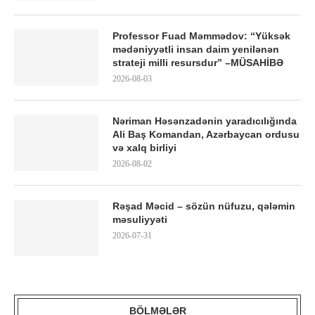
Professor Fuad Məmmədov: “Yüksək
mədəniyyətli insan daim yenilənən
strateji milli resursdur” –MÜSAHİBƏ
2026-08-03
Nəriman Həsənzadənin yaradıcılığında
Ali Baş Komandan, Azərbaycan ordusu
və xalq birliyi
2026-08-02
Rəşad Məcid – sözün nüfuzu, qələmin
məsuliyyəti
2026-07-31
BÖLMƏLƏR