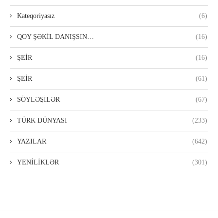
Kateqoriyasız
(6)
QOY ŞƏKİL DANIŞSIN…
(16)
ŞEİR
(16)
ŞEİR
(61)
SÖYLƏŞİLƏR
(67)
TÜRK DÜNYASI
(233)
YAZILAR
(642)
YENİLİKLƏR
(301)