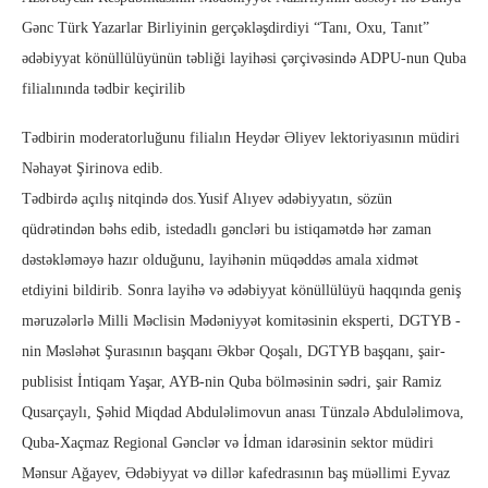
Gənc Türk Yazarlar Birliyinin gerçəkləşdirdiyi “Tanı, Oxu, Tanıt”
ədəbiyyat könüllülüyünün təbliği layihəsi çərçivəsində ADPU-nun Quba
filialınında tədbir keçirilib
Tədbirin moderatorluğunu filialın Heydər Əliyev lektoriyasının müdiri
Nəhayət Şirinova edib.
Tədbirdə açılış nitqində dos.Yusif Alıyev ədəbiyyatın, sözün
qüdrətindən bəhs edib, istedadlı gəncləri bu istiqamətdə hər zaman
dəstəkləməyə hazır olduğunu, layihənin müqəddəs amala xidmət
etdiyini bildirib. Sonra layihə və ədəbiyyat könüllülüyü haqqında geniş
məruzələrlə Milli Məclisin Mədəniyyət komitəsinin eksperti, DGTYB -
nin Məsləhət Şurasının başqanı Əkbər Qoşalı, DGTYB başqanı, şair-
publisist İntiqam Yaşar, AYB-nin Quba bölməsinin sədri, şair Ramiz
Qusarçaylı, Şəhid Miqdad Abduləlimovun anası Tünzalə Abduləlimova,
Quba-Xaçmaz Regional Gənclər və İdman idarəsinin sektor müdiri
Mənsur Ağayev, Ədəbiyyat və dillər kafedrasının baş müəllimi Eyvaz