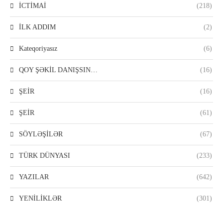
İCTİMAİ
(218)
İLK ADDIM
(2)
Kateqoriyasız
(6)
QOY ŞƏKİL DANIŞSIN…
(16)
ŞEİR
(16)
ŞEİR
(61)
SÖYLƏŞİLƏR
(67)
TÜRK DÜNYASI
(233)
YAZILAR
(642)
YENİLİKLƏR
(301)