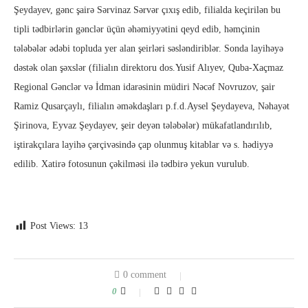
Şeydayev, gənc şairə Sərvinaz Sərvər çıxış edib, filialda keçirilən bu
tipli tədbirlərin gənclər üçün əhəmiyyətini qeyd edib, həmçinin
tələbələr ədəbi topluda yer alan şeirləri səsləndiriblər. Sonda layihəyə
dəstək olan şəxslər (filialın direktoru dos.Yusif Alıyev, Quba-Xaçmaz
Regional Gənclər və İdman idarəsinin müdiri Nəcəf Novruzov, şair
Ramiz Qusarçaylı, filialın əməkdaşları p.f.d.Aysel Şeydayeva, Nəhayət
Şirinova, Eyvaz Şeydayev, şeir deyən tələbələr) mükafatlandırılıb,
iştirakçılara layihə çərçivəsində çap olunmuş kitablar və s. hədiyyə
edilib. Xatirə fotosunun çəkilməsi ilə tədbirə yekun vurulub.
Post Views:
13
0 comment
0