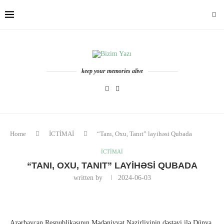
keep your memories alive
Home
İCTİMAİ
“Tanı, Oxu, Tanıt” layihəsi Qubada
İCTİMAİ
“TANI, OXU, TANIT” LAYIHƏSI QUBADA
written by
2024-06-03
Azərbaycan Respublikasının Mədəniyyət Nazirliyinin dəstəyi ilə Dünya