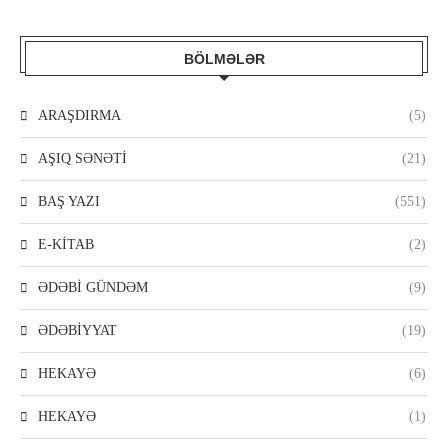
BÖLMƏLƏR
ARAŞDIRMA
(5)
AŞIQ SƏNƏTİ
(21)
BAŞ YAZI
(551)
E-KİTAB
(2)
ƏDƏBİ GÜNDƏM
(9)
ƏDƏBİYYAT
(19)
HEKAYƏ
(6)
HEKAYƏ
(1)