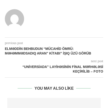
previous post
ELMƏDDIN BEHBUDUN “MÜCAHID ÖMRÜ:
MƏHƏMMƏDSADIQ ARAN” KITABI” IŞIQ ÜZÜ GÖRÜB
next post
“UNIVERSIADA” LAYIHƏSININ FINAL MƏRHƏLƏSI
KEÇIRILIB – FOTO
YOU MAY ALSO LIKE