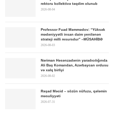
rektoru kollektivə təqdim olunub
2026-08-04
Professor Fuad Məmmədov: “Yüksək
mədəniyyətli insan daim yenilənən
strateji milli resursdur” –MÜSAHİBƏ
2026-08-03
Nəriman Həsənzadənin yaradıcılığında
Ali Baş Komandan, Azərbaycan ordusu
və xalq birliyi
2026-08-02
Rəşad Məcid – sözün nüfuzu, qələmin
məsuliyyəti
2026-07-31