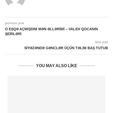
previous post
O EŞQƏ AÇMIŞDIM MƏN ƏLLƏRIMI – VALEH QOCANIN
ŞEIRLƏRI
next post
SIYƏZƏNDƏ GƏNCLƏR ÜÇÜN TƏLIM BAŞ TUTUB
YOU MAY ALSO LIKE