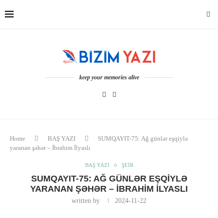
keep your memories alive
Home
BAŞ YAZI
SUMQAYIT-75: Ağ günlər eşqiylə
yaranan şəhər – İbrahim İlyaslı
BAŞ YAZI
ŞEİR
SUMQAYIT-75: AĞ GÜNLƏR EŞQIYLƏ
YARANAN ŞƏHƏR – İBRAHIM İLYASLI
written by
2024-11-22