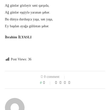
Ağ günlər gözləyir səni qarşıda,
Ağ günlər eşqiylə yaranan şəhər.
Bu dünya durduqca yaşa, sən yaşa,
Ey başdan ayağa gülüstan şəhər.
İbrahim İLYASLI
Post Views:
36
0 comment
0