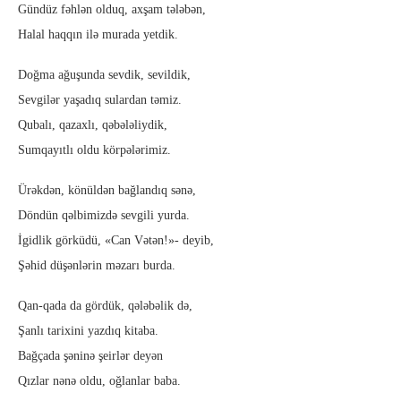
Gündüz fəhlən olduq, axşam tələbən,
Halal haqqın ilə murada yetdik.
Doğma ağuşunda sevdik, sevildik,
Sevgilər yaşadıq sulardan təmiz.
Qubalı, qazaxlı, qəbələliydik,
Sumqayıtlı oldu körpələrimiz.
Ürəkdən, könüldən bağlandıq sənə,
Döndün qəlbimizdə sevgili yurda.
İgidlik görküdü, «Can Vətən!»- deyib,
Şəhid düşənlərin məzarı burda.
Qan-qada da gördük, qələbəlik də,
Şanlı tarixini yazdıq kitaba.
Bağçada şəninə şeirlər deyən
Qızlar nənə oldu, oğlanlar baba.