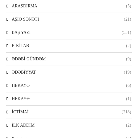
ARAŞDIRMA
(5)
AŞIQ SƏNƏTİ
(21)
BAŞ YAZI
(551)
E-KİTAB
(2)
ƏDƏBİ GÜNDƏM
(9)
ƏDƏBİYYAT
(19)
HEKAYƏ
(6)
HEKAYƏ
(1)
İCTİMAİ
(218)
İLK ADDIM
(2)