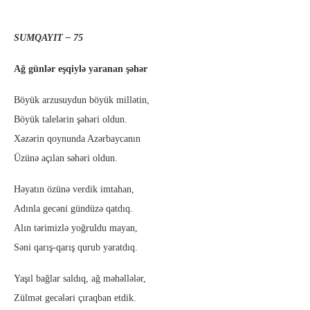
SUMQAYIT – 75
Ağ günlər eşqiylə yaranan şəhər
Böyük arzusuydun böyük millətin,
Böyük talelərin şəhəri oldun.
Xəzərin qoynunda Azərbaycanın
Üzünə açılan səhəri oldun.
Həyatın özünə verdik imtahan,
Adınla gecəni gündüzə qatdıq.
Alın tərimizlə yoğruldu mayan,
Səni qarış-qarış qurub yaratdıq.
Yaşıl bağlar saldıq, ağ məhəllələr,
Zülmət gecələri çıraqban etdik.