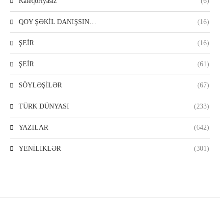
Kateqoriyasız
(6)
QOY ŞƏKİL DANIŞSIN…
(16)
ŞEİR
(16)
ŞEİR
(61)
SÖYLƏŞİLƏR
(67)
TÜRK DÜNYASI
(233)
YAZILAR
(642)
YENİLİKLƏR
(301)