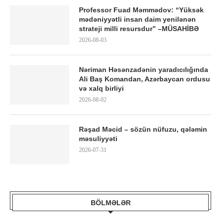
Professor Fuad Məmmədov: “Yüksək
mədəniyyətli insan daim yenilənən
strateji milli resursdur” –MÜSAHİBƏ
2026-08-03
Nəriman Həsənzadənin yaradıcılığında
Ali Baş Komandan, Azərbaycan ordusu
və xalq birliyi
2026-08-02
Rəşad Məcid – sözün nüfuzu, qələmin
məsuliyyəti
2026-07-31
BÖLMƏLƏR