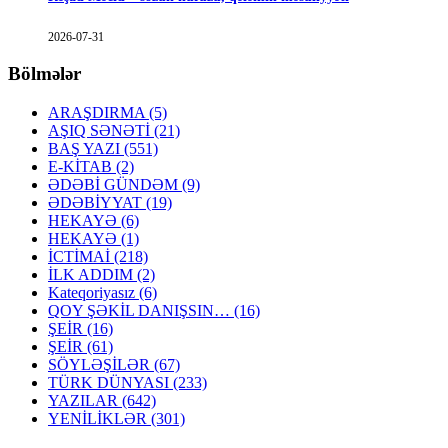
2026-07-31
Bölmələr
ARAŞDIRMA
(5)
AŞIQ SƏNƏTİ
(21)
BAŞ YAZI
(551)
E-KİTAB
(2)
ƏDƏBİ GÜNDƏM
(9)
ƏDƏBİYYAT
(19)
HEKAYƏ
(6)
HEKAYƏ
(1)
İCTİMAİ
(218)
İLK ADDIM
(2)
Kateqoriyasız
(6)
QOY ŞƏKİL DANIŞSIN…
(16)
ŞEİR
(16)
ŞEİR
(61)
SÖYLƏŞİLƏR
(67)
TÜRK DÜNYASI
(233)
YAZILAR
(642)
YENİLİKLƏR
(301)