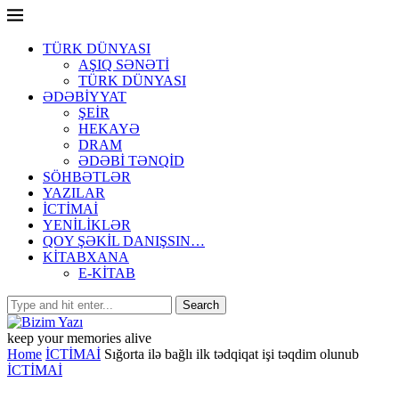
TÜRK DÜNYASI
AŞIQ SƏNƏTİ
TÜRK DÜNYASI
ƏDƏBİYYAT
ŞEİR
HEKAYƏ
DRAM
ƏDƏBİ TƏNQİD
SÖHBƏTLƏR
YAZILAR
İCTİMAİ
YENİLİKLƏR
QOY ŞƏKİL DANIŞSIN…
KİTABXANA
E-KİTAB
keep your memories alive
Home
İCTİMAİ
Sığorta ilə bağlı ilk tədqiqat işi təqdim olunub
İCTİMAİ