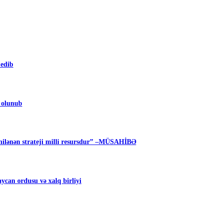
 edib
m olunub
ilənən strateji milli resursdur” –MÜSAHİBƏ
can ordusu və xalq birliyi