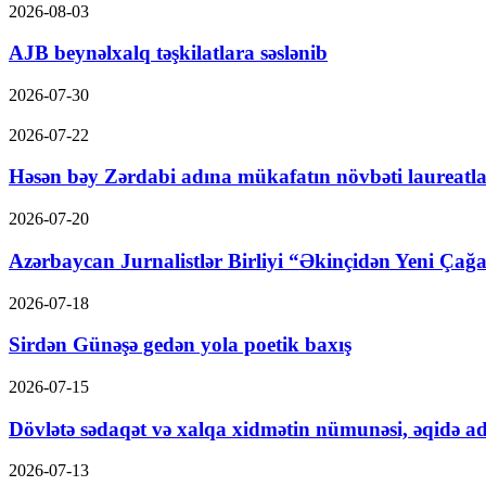
2026-08-03
AJB beynəlxalq təşkilatlara səslənib
2026-07-30
2026-07-22
Həsən bəy Zərdabi adına mükafatın növbəti laureatla
2026-07-20
Azərbaycan Jurnalistlər Birliyi “Əkinçidən Yeni Çağa
2026-07-18
Sirdən Günəşə gedən yola poetik baxış
2026-07-15
Dövlətə sədaqət və xalqa xidmətin nümunəsi, əqidə ad
2026-07-13