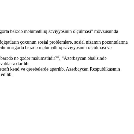
ığorta barədə məlumatlılıq səviyyəsinin ölçülməsi” mövzusunda
qiqatların çoxunun sosial problemlərə, sosial nizamın pozuntularına
halinin sığorta barədə məlumatlılıq səviyyəsinin ölçülməsi və
rta barədə nə qədər məlumatlıdır?”, “Azərbaycan əhalisində
ablar axtarılıb.
kıətrafı kənd və qəsəbələrdə aparılıb. Azərbaycan Respublikasının
edilib.