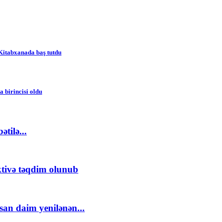
Kitabxanada baş tutdu
 birincisi oldu
tilə...
ktivə təqdim olunub
an daim yenilənən...