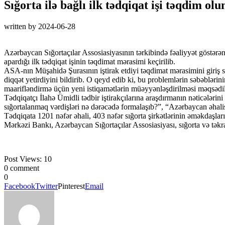
Sığorta ilə bağlı ilk tədqiqat işi təqdim ol
written by
2024-06-28
Azərbaycan Sığortaçılar Assosiasiyasının tərkibində fəaliyyət göstə
apardığı ilk tədqiqat işinin təqdimat mərasimi keçirilib.
ASA-nın Müşahidə Şurasının iştirak etdiyi təqdimat mərasimini giriş 
diqqət yetirdiyini bildirib. O qeyd edib ki, bu problemlərin səbəbləri
maarifləndirmə üçün yeni istiqamətlərin müəyyənləşdirilməsi məqsədilə
Tədqiqatçı İlahə Ümidli tədbir iştirakçılarına araşdırmanın nəticələrin
sığortalanmaq vərdişləri nə dərəcədə formalaşıb?”, “Azərbaycan əhalis
Tədqiqata 1201 nəfər əhali, 403 nəfər sığorta şirkətlərinin əməkdaşlar
Mərkəzi Bankı, Azərbaycan Sığortaçılar Assosiasiyası, sığorta və təkrars
Post Views:
10
0 comment
0
Facebook
Twitter
Pinterest
Email