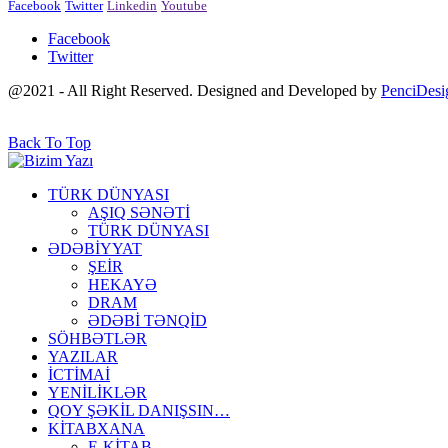
Facebook
Twitter
Linkedin
Youtube
Facebook
Twitter
@2021 - All Right Reserved. Designed and Developed by
PenciDesi
Back To Top
TÜRK DÜNYASI
AŞIQ SƏNƏTİ
TÜRK DÜNYASI
ƏDƏBİYYAT
ŞEİR
HEKAYƏ
DRAM
ƏDƏBİ TƏNQİD
SÖHBƏTLƏR
YAZILAR
İCTİMAİ
YENİLİKLƏR
QOY ŞƏKİL DANIŞSIN…
KİTABXANA
E-KİTAB