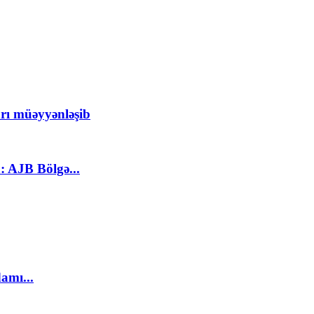
rı müəyyənləşib
: AJB Bölgə...
amı...