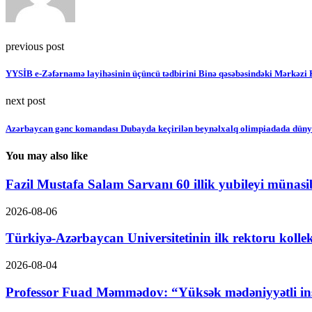
previous post
YYSİB e-Zəfərnamə layihəsinin üçüncü tədbirini Binə qəsəbəsindəki Mərkəzi 
next post
Azərbaycan gənc komandası Dubayda keçirilən beynəlxalq olimpiadada dünya
You may also like
Fazil Mustafa Salam Sarvanı 60 illik yubileyi münasibə
2026-08-06
Türkiyə-Azərbaycan Universitetinin ilk rektoru kolle
2026-08-04
Professor Fuad Məmmədov: “Yüksək mədəniyyətli ins