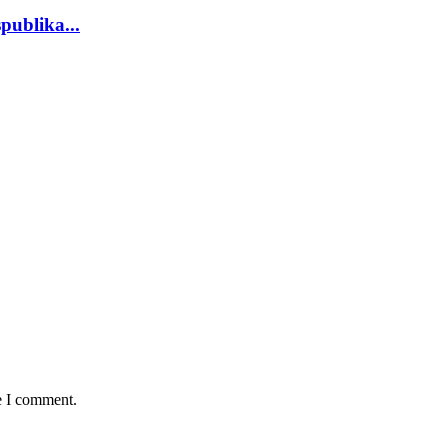
publika...
e I comment.