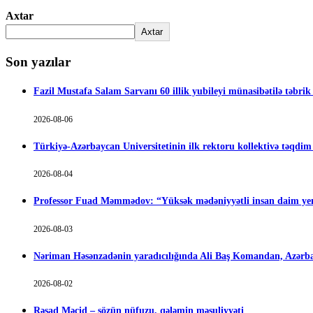
Axtar
Axtar
Son yazılar
Fazil Mustafa Salam Sarvanı 60 illik yubileyi münasibətilə təbrik
2026-08-06
Türkiyə-Azərbaycan Universitetinin ilk rektoru kollektivə təqdi
2026-08-04
Professor Fuad Məmmədov: “Yüksək mədəniyyətli insan daim yen
2026-08-03
Nəriman Həsənzadənin yaradıcılığında Ali Baş Komandan, Azərbay
2026-08-02
Rəşad Məcid – sözün nüfuzu, qələmin məsuliyyəti