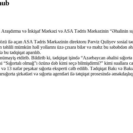
unub
rən Araşdırma və İnkişaf Mərkəzi və ASA Tədris Mərkəzinin “Əhalinin s
sözü ilə açan ASA Tədris Mərkəzinin direktoru Pərviz Quliyev sosial təd
nin təhlili mümkün həll yollarını üzə çıxara bilər və məhz bu səbəbdən ə
 bu tədqiqat aparılıb.
i nümayiş etdirib. Bildirib ki, tədqiqat işində “Azərbaycan əhalisi sığo
i “Sığortalı olmağ”ı özünə dəb kimi seçə bilmişdirmi?” kimi suallara cav
ı və 13 nəfər peşəkar sığorta eksperti cəlb edilib. Tədqiqat Bakı və Ba
ığorta şirkətləri və sığorta agentləri ilə tətqiqat prosesində əməkdaşlıq 