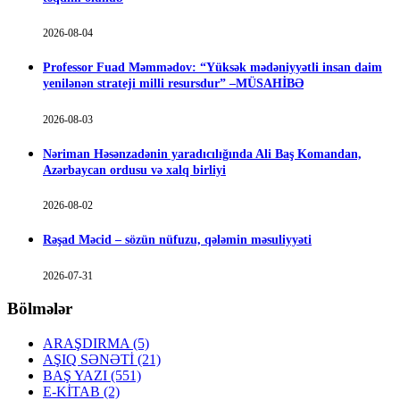
2026-08-04
Professor Fuad Məmmədov: “Yüksək mədəniyyətli insan daim
yenilənən strateji milli resursdur” –MÜSAHİBƏ
2026-08-03
Nəriman Həsənzadənin yaradıcılığında Ali Baş Komandan,
Azərbaycan ordusu və xalq birliyi
2026-08-02
Rəşad Məcid – sözün nüfuzu, qələmin məsuliyyəti
2026-07-31
Bölmələr
ARAŞDIRMA
(5)
AŞIQ SƏNƏTİ
(21)
BAŞ YAZI
(551)
E-KİTAB
(2)