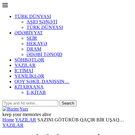
TÜRK DÜNYASI
AŞIQ SƏNƏTİ
TÜRK DÜNYASI
ƏDƏBİYYAT
ŞEİR
HEKAYƏ
DRAM
ƏDƏBİ TƏNQİD
SÖHBƏTLƏR
YAZILAR
İCTİMAİ
YENİLİKLƏR
QOY ŞƏKİL DANIŞSIN…
KİTABXANA
E-KİTAB
keep your memories alive
Home
YAZILAR
SAZINI GÖTÜRÜB QAÇIR BİR UŞAQ…
YAZILAR