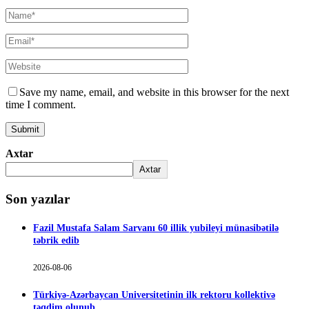
Save my name, email, and website in this browser for the next
time I comment.
Axtar
Axtar
Son yazılar
Fazil Mustafa Salam Sarvanı 60 illik yubileyi münasibətilə
təbrik edib
2026-08-06
Türkiyə-Azərbaycan Universitetinin ilk rektoru kollektivə
təqdim olunub