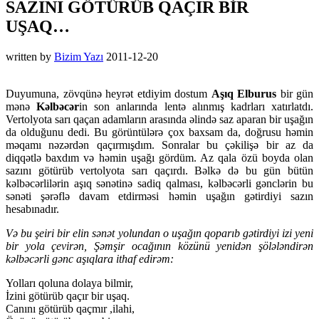
SAZINI GÖTÜRÜB QAÇIR BİR
UŞAQ…
written by
Bizim Yazı
2011-12-20
Duyumuna, zövqünə heyrət etdiyim dostum
Aşıq Elburus
bir gün
mənə
Kəlbəcər
in son anlarında lentə alınmış kadrları xatırlatdı.
Vertolyota sarı qaçan adamların arasında əlində saz aparan bir uşağın
da olduğunu dedi. Bu görüntülərə çox baxsam da, doğrusu həmin
məqamı nəzərdən qaçırmışdım. Sonralar bu çəkilişə bir az da
diqqətlə baxdım və həmin uşağı gördüm. Az qala özü boyda olan
sazını götürüb vertolyota sarı qaçırdı. Bəlkə də bu gün bütün
kəlbəcərlilərin aşıq sənətinə sadiq qalması, kəlbəcərli gənclərin bu
sənəti şərəflə davam etdirməsi həmin uşağın gətirdiyi sazın
hesabınadır.
Və bu şeiri bir elin sənət yolundan o uşağın qoparıb gətirdiyi izi yeni
bir yola çevirən, Şəmşir ocağının közünü yenidən şölələndirən
kəlbəcərli gənc aşıqlara ithaf edirəm:
Yolları qoluna dolaya bilmir,
İzini götürüb qaçır bir uşaq.
Canını götürüb qaçmır ,ilahi,