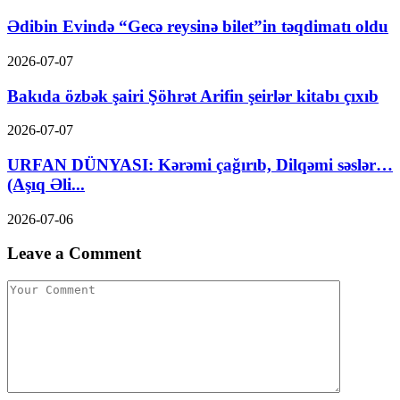
Ədibin Evində “Gecə reysinə bilet”in təqdimatı oldu
2026-07-07
Bakıda özbək şairi Şöhrət Arifin şeirlər kitabı çıxıb
2026-07-07
URFAN DÜNYASI: Kərəmi çağırıb, Dilqəmi səslər…
(Aşıq Əli...
2026-07-06
Leave a Comment