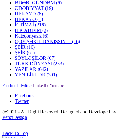
ƏDƏBİ GÜNDƏM
(9)
ƏDƏBİYYAT
(19)
HEKAYƏ
(6)
HEKAYƏ
(1)
İCTİMAİ
(218)
İLK ADDIM
(2)
Kateqoriyasız
(6)
QOY ŞƏKİL DANIŞSIN…
(16)
ŞEİR
(16)
ŞEİR
(61)
SÖYLƏŞİLƏR
(67)
TÜRK DÜNYASI
(233)
YAZILAR
(642)
YENİLİKLƏR
(301)
Facebook
Twitter
Linkedin
Youtube
Facebook
Twitter
@2021 - All Right Reserved. Designed and Developed by
PenciDesign
Back To Top