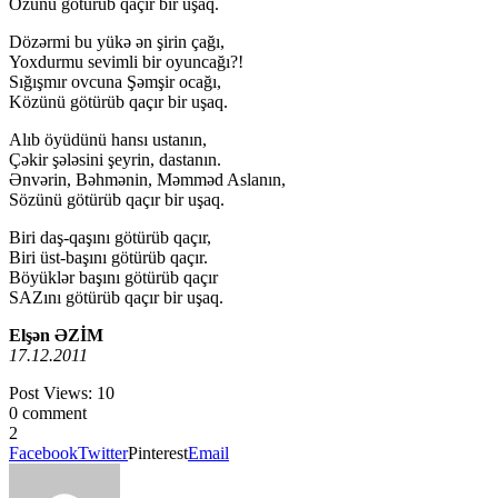
Özünü götürüb qaçır bir uşaq.
Dözərmi bu yükə ən şirin çağı,
Yoxdurmu sevimli bir oyuncağı?!
Sığışmır ovcuna Şəmşir ocağı,
Közünü götürüb qaçır bir uşaq.
Alıb öyüdünü hansı ustanın,
Çəkir şələsini şeyrin, dastanın.
Ənvərin, Bəhmənin, Məmməd Aslanın,
Sözünü götürüb qaçır bir uşaq.
Biri daş-qaşını götürüb qaçır,
Biri üst-başını götürüb qaçır.
Böyüklər başını götürüb qaçır
SAZını götürüb qaçır bir uşaq.
Elşən ƏZİM
17.12.2011
Post Views:
10
0 comment
2
Facebook
Twitter
Pinterest
Email