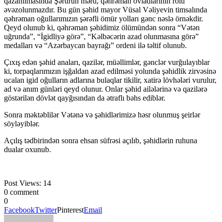
qazanılmasında Şərurun mərd, qəhrəman övladlarının rolu
əvəzolunmazdır. Bu gün şəhid mayor Vüsal Vəliyevin timsalında
qəhrəman oğullarımızın şərəfli ömür yolları gənc nəslə örnəkdir.
Qeyd olunub ki, qəhrəman şəhidimiz ölümündən sonra “Vətən
uğrunda”, “İgidliyə görə”, “Kəlbəcərin azad olunmasına görə”
medalları və “Azərbaycan bayrağı” ordeni ilə təltif olunub.
Çıxış edən şəhid anaları, qazilər, müəllimlər, gənclər vurğulayıblar
ki, torpaqlarımızın işğaldan azad edilməsi yolunda şəhidlik zirvəsinə
ucalan igid oğulların adlarına bulaqlar tikilir, xatirə lövhələri vurulur,
ad və anım günləri qeyd olunur. Onlar şəhid ailələrinə və qazilərə
göstərilən dövlət qayğısından da ətraflı bəhs ediblər.
Sonra məktəblilər Vətənə və şəhidlərimizə həsr olunmuş şeirlər
söyləyiblər.
Açılış tədbirindən sonra ehsan süfrəsi açılıb, şəhidlərin ruhuna
dualar oxunub.
Post Views:
14
0 comment
0
Facebook
Twitter
Pinterest
Email