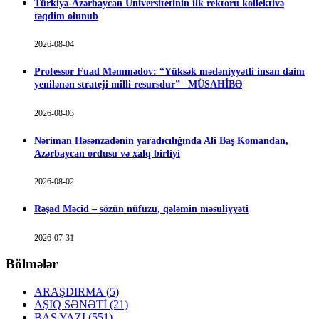
Türkiyə-Azərbaycan Universitetinin ilk rektoru kollektivə
təqdim olunub
2026-08-04
Professor Fuad Məmmədov: “Yüksək mədəniyyətli insan daim
yenilənən strateji milli resursdur” –MÜSAHİBƏ
2026-08-03
Nəriman Həsənzadənin yaradıcılığında Ali Baş Komandan,
Azərbaycan ordusu və xalq birliyi
2026-08-02
Rəşad Məcid – sözün nüfuzu, qələmin məsuliyyəti
2026-07-31
Bölmələr
ARAŞDIRMA
(5)
AŞIQ SƏNƏTİ
(21)
BAŞ YAZI
(551)