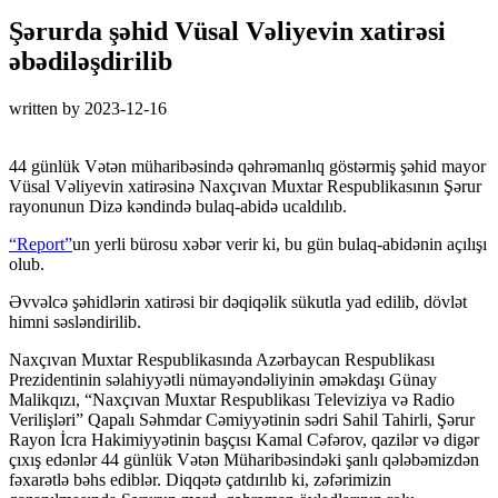
Şərurda şəhid Vüsal Vəliyevin xatirəsi
əbədiləşdirilib
written by
2023-12-16
44 günlük Vətən müharibəsində qəhrəmanlıq göstərmiş şəhid mayor
Vüsal Vəliyevin xatirəsinə Naxçıvan Muxtar Respublikasının Şərur
rayonunun Dizə kəndində bulaq-abidə ucaldılıb.
“Report”
un yerli bürosu xəbər verir ki, bu gün bulaq-abidənin açılışı
olub.
Əvvəlcə şəhidlərin xatirəsi bir dəqiqəlik sükutla yad edilib, dövlət
himni səsləndirilib.
Naxçıvan Muxtar Respublikasında Azərbaycan Respublikası
Prezidentinin səlahiyyətli nümayəndəliyinin əməkdaşı Günay
Malikqızı, “Naxçıvan Muxtar Respublikası Televiziya və Radio
Verilişləri” Qapalı Səhmdar Cəmiyyətinin sədri Sahil Tahirli, Şərur
Rayon İcra Hakimiyyətinin başçısı Kamal Cəfərov, qazilər və digər
çıxış edənlər 44 günlük Vətən Müharibəsindəki şanlı qələbəmizdən
fəxarətlə bəhs ediblər. Diqqətə çatdırılıb ki, zəfərimizin