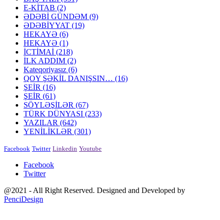
E-KİTAB
(2)
ƏDƏBİ GÜNDƏM
(9)
ƏDƏBİYYAT
(19)
HEKAYƏ
(6)
HEKAYƏ
(1)
İCTİMAİ
(218)
İLK ADDIM
(2)
Kateqoriyasız
(6)
QOY ŞƏKİL DANIŞSIN…
(16)
ŞEİR
(16)
ŞEİR
(61)
SÖYLƏŞİLƏR
(67)
TÜRK DÜNYASI
(233)
YAZILAR
(642)
YENİLİKLƏR
(301)
Facebook
Twitter
Linkedin
Youtube
Facebook
Twitter
@2021 - All Right Reserved. Designed and Developed by
PenciDesign