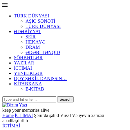
TÜRK DÜNYASI
AŞIQ SƏNƏTİ
TÜRK DÜNYASI
ƏDƏBİYYAT
ŞEİR
HEKAYƏ
DRAM
ƏDƏBİ TƏNQİD
SÖHBƏTLƏR
YAZILAR
İCTİMAİ
YENİLİKLƏR
QOY ŞƏKİL DANIŞSIN…
KİTABXANA
E-KİTAB
keep your memories alive
Home
İCTİMAİ
Şərurda şəhid Vüsal Vəliyevin xatirəsi
əbədiləşdirilib
İCTİMAİ