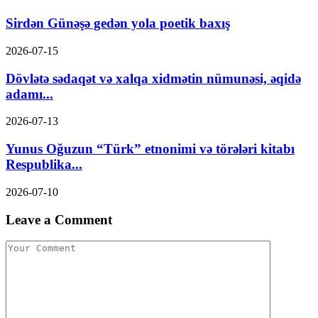
Sirdən Günəşə gedən yola poetik baxış
2026-07-15
Dövlətə sədaqət və xalqa xidmətin nümunəsi, əqidə
adamı...
2026-07-13
Yunus Oğuzun “Türk” etnonimi və törələri kitabı
Respublika...
2026-07-10
Leave a Comment