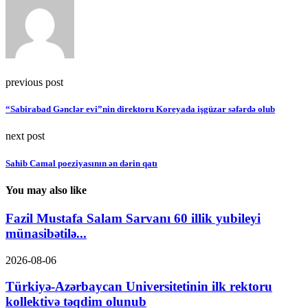
previous post
“Sabirabad Gənclər evi”nin direktoru Koreyada işgüzar səfərdə olub
next post
Sahib Camal poeziyasının ən dərin qatı
You may also like
Fazil Mustafa Salam Sarvanı 60 illik yubileyi
münasibətilə...
2026-08-06
Türkiyə-Azərbaycan Universitetinin ilk rektoru
kollektivə təqdim olunub